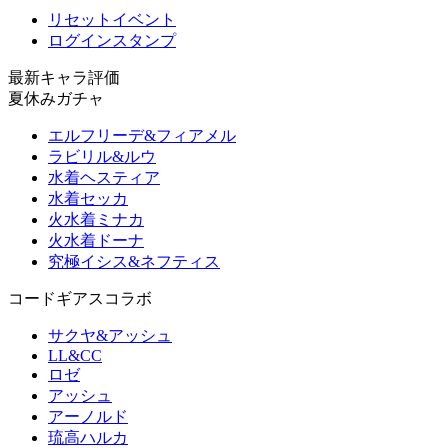
リセットイベント
ログインスタンプ
最新キャラ評価
夏休みガチャ
エルフリーデ&フィアメル
ラビリル&ルウ
水着ヘスティア
水着セッカ
火水着ミナカ
火水着ドーナ
究極イシス&ネフティス
コードギアスコラボ
サクヤ&アッシュ
LL&CC
ロゼ
アッシュ
アーノルド
琉高ハルカ