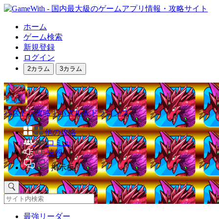
ホーム
ゲーム検索
新規登録
ログイン
2カラム
3カラム
パズドラ攻略｜パズル＆ドラゴンズ
他の攻略
コミュ
速報
掲示板
最強リーダー