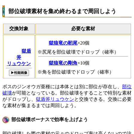
部位破壊素材を集め終わるまで周回しよう
交換対象
必要な素材
獄狼竜の靭尾
×20個
獄盾
※尻尾を部位破壊でドロップ（確率）
斧
獄狼竜の剛角
×10個
リュウケン
※角を部位破壊でドロップ（確率）
▶性能画像
ボスのジンオウガ亜種には本体とは別に部位が存在し、
部位
破壊
が可能となっている。部位破壊をすることで特別な素材
がドロップし、
獄盾斧リュウケン
と交換できる。交換に必要
な素材が集まるまでは周回しよう。
部位破壊ボーナスで効率を上げよう
部位破壊した際の素材の元々のドロップ率は高くないので注