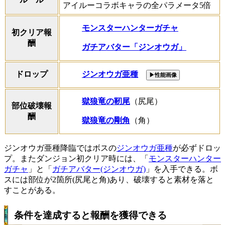
アイルーコラボキャラの全パラメータ5倍
モンスターハンターガチャ
初クリア報
酬
ガチアバター「ジンオウガ」
ジンオウガ亜種
ドロップ
▶性能画像
獄狼竜の靭尾
（尻尾）
部位破壊報
酬
獄狼竜の剛角
（角）
ジンオウガ亜種降臨ではボスの
ジンオウガ亜種
が必ずドロッ
プ。またダンジョン初クリア時には、「
モンスターハンター
ガチャ
」と「
ガチアバター(ジンオウガ)
」を入手できる。ボ
スには部位が2箇所(尻尾と角)あり、破壊すると素材を落と
すことがある。
条件を達成すると報酬を獲得できる