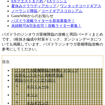
8月クエストまとめ
／
EXラッシュ
夏休みクラウディアカップ
／
ワンタッチコードギアス
ノーランド降臨
／
コードギアスコロシアム
GameWithからのお知らせ
パズドラ攻略ライターを新規募集中！
未経験可&完全在宅！攻略ライター募集！
パズドラのジンオウガ亜種降臨の攻略と周回パーティまとめ
です。1枚抜き編成や対策ギミック、ダンジョンデータにつ
いても掲載しています。パズドラジンオウガ亜種降臨攻略の
参考にしてください。
目次
ジンオウガ亜種降臨の特徴とドロップ
出現モンスターと先制早見表
周回パーティと立ち回り
┗
ネロミェール
┗
キリン
┗
ネルギガンテ