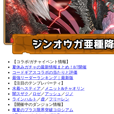
【コラボ/ガチャイベント情報】
夏休みガチャの最新情報まとめ！8/7開催
コードギアスコラボの当たりと評価
最強リーダーランキング｜最新版
【注目のテンプレパーティ】
水着ヘスティア
／
メニット&チャオリン
闇スザク
／
ロゼ
／
アッシュ
／
ジノ
ラインハルト
／
虚
／
フリーレン
【開催中のダンジョン情報】
魔夏のプラス限界突破コロシアム