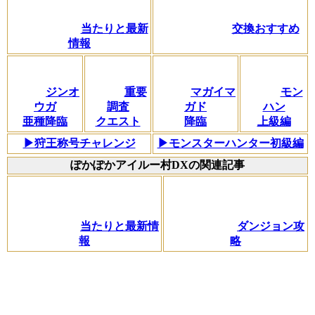
当たりと最新
交換おすすめ
情報
ジンオ
重要
マガイマ
モン
ウガ
調査
ガド
ハン
亜種降臨
クエスト
降臨
上級編
▶狩王称号チャレンジ
▶モンスターハンター初級編
ぽかぽかアイルー村DXの関連記事
当たりと最新情
ダンジョン攻
報
略