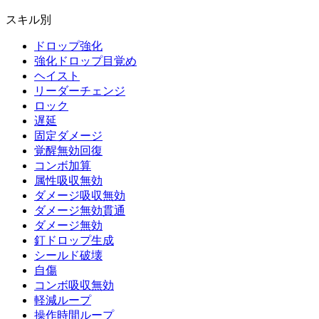
スキル別
ドロップ強化
強化ドロップ目覚め
ヘイスト
リーダーチェンジ
ロック
遅延
固定ダメージ
覚醒無効回復
コンボ加算
属性吸収無効
ダメージ吸収無効
ダメージ無効貫通
ダメージ無効
釘ドロップ生成
シールド破壊
自傷
コンボ吸収無効
軽減ループ
操作時間ループ