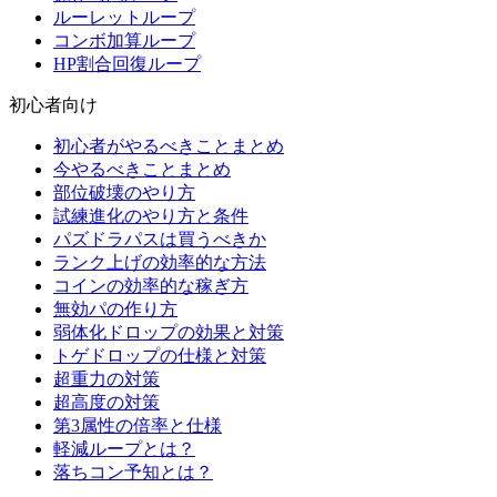
ルーレットループ
コンボ加算ループ
HP割合回復ループ
初心者向け
初心者がやるべきことまとめ
今やるべきことまとめ
部位破壊のやり方
試練進化のやり方と条件
パズドラパスは買うべきか
ランク上げの効率的な方法
コインの効率的な稼ぎ方
無効パの作り方
弱体化ドロップの効果と対策
トゲドロップの仕様と対策
超重力の対策
超高度の対策
第3属性の倍率と仕様
軽減ループとは？
落ちコン予知とは？