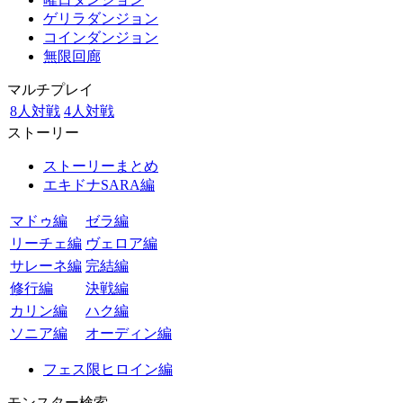
ゲリラダンジョン
コインダンジョン
無限回廊
マルチプレイ
8人対戦
4人対戦
ストーリー
ストーリーまとめ
エキドナSARA編
マドゥ編
ゼラ編
リーチェ編
ヴェロア編
サレーネ編
完結編
修行編
決戦編
カリン編
ハク編
ソニア編
オーディン編
フェス限ヒロイン編
モンスター検索