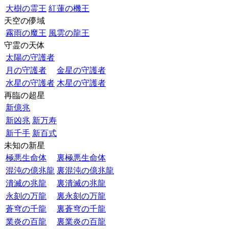
大樹の霊王
紅蓮の機王
天空の儚域
霧雨の魔王
風雲の龍王
守霊の天体
太陽の守護者
月の守護者
金星の守護者
水星の守護者
木星の守護者
再臨の超星
新億兆
新凶兆
新万寿
新千手
新百式
未知の新星
極悪生命体
裏極悪生命体
混沌の億兆龍
裏混沌の億兆龍
潰滅の兆龍
裏潰滅の兆龍
永刻の万龍
裏永刻の万龍
蒼穹の千龍
裏蒼穹の千龍
業炎の百龍
裏業炎の百龍