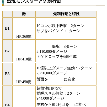
出現モンスターと先制行動
敵
先制行動と特性
10コンボ以下吸収：2ターン
B1
サブをバインド：1ターン
HP:360億
吸収：3ターン
B2
2,110,000ダメージ
トゲドロップを6個生成
HP:410億
10億以上ダメージ無効：2ターン
2,250,000ダメージ
B3
盤面を
に変化
HP:458億
超根性(HP75%)
覚醒スキル無効：2ターン
944,000ダメージ
左右から縦2列目を
に変化
B4