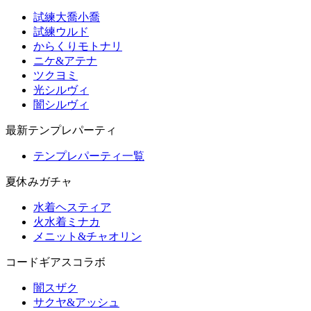
試練大喬小喬
試練ウルド
からくりモトナリ
ニケ&アテナ
ツクヨミ
光シルヴィ
闇シルヴィ
最新テンプレパーティ
テンプレパーティ一覧
夏休みガチャ
水着ヘスティア
火水着ミナカ
メニット&チャオリン
コードギアスコラボ
闇スザク
サクヤ&アッシュ