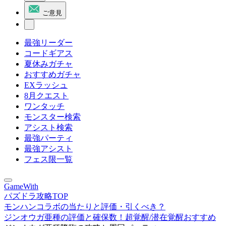
ご意見
最強リーダー
コードギアス
夏休みガチャ
おすすめガチャ
EXラッシュ
8月クエスト
ワンタッチ
モンスター検索
アシスト検索
最強パーティ
最強アシスト
フェス限一覧
GameWith
パズドラ攻略TOP
モンハンコラボの当たりと評価・引くべき？
ジンオウガ亜種の評価と確保数！超覚醒/潜在覚醒おすすめ