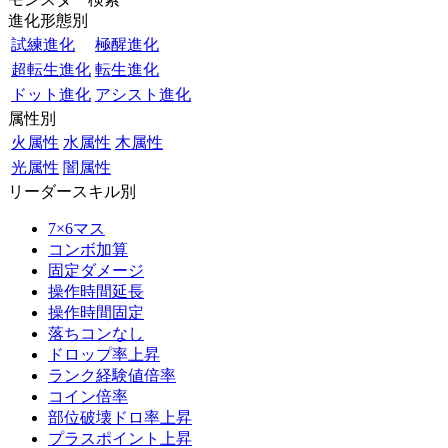
進化形態別
試練進化
極醒進化
超転生進化
転生進化
ドット進化
アシスト進化
属性別
火属性
水属性
木属性
光属性
闇属性
リーダースキル別
7×6マス
コンボ加算
固定ダメージ
操作時間延長
操作時間固定
落ちコンなし
ドロップ率上昇
ランク経験値倍率
コイン倍率
部位破壊ドロ率上昇
プラスポイント上昇