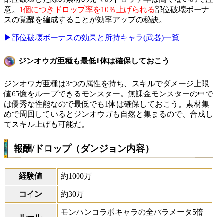
意。
1個につきドロップ率を10％上げられる
部位破壊ボーナ
スの覚醒を編成することが効率アップの秘訣。
▶部位破壊ボーナスの効果と所持キャラ(武器)一覧
ジンオウガ亜種も最低1体は確保しておこう
ジンオウガ亜種は3つの属性を持ち、スキルでダメージ上限
値65億をループできるモンスター。無課金モンスターの中で
は優秀な性能なので最低でも1体は確保しておこう。素材集
めで周回しているとジンオウガも自然と集まるので、合成し
てスキル上げも可能だ。
報酬/ドロップ（ダンジョン内容）
経験値
約1000万
コイン
約30万
モンハンコラボキャラの全パラメータ5倍
ルール