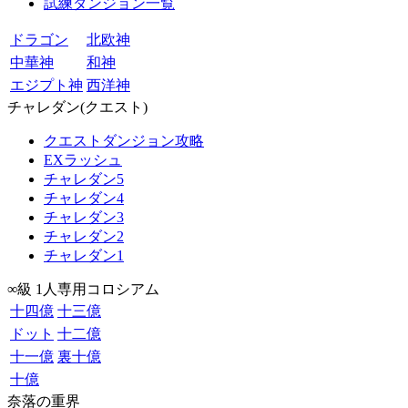
試練ダンジョン一覧
ドラゴン
北欧神
中華神
和神
エジプト神
西洋神
チャレダン(クエスト)
クエストダンジョン攻略
EXラッシュ
チャレダン5
チャレダン4
チャレダン3
チャレダン2
チャレダン1
∞級 1人専用コロシアム
十四億
十三億
ドット
十二億
十一億
裏十億
十億
奈落の重界