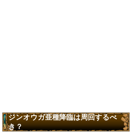
ジンオウガ亜種降臨は周回するべ
き？