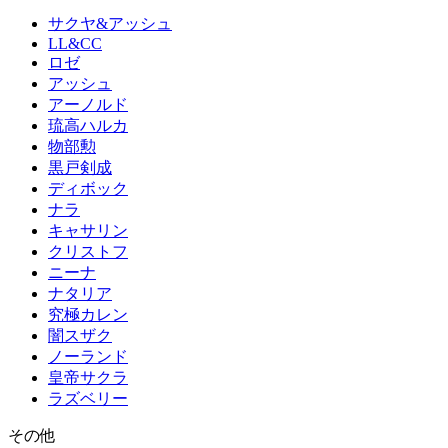
サクヤ&アッシュ
LL&CC
ロゼ
アッシュ
アーノルド
琉高ハルカ
物部勲
黒戸剣成
ディボック
ナラ
キャサリン
クリストフ
ニーナ
ナタリア
究極カレン
闇スザク
ノーランド
皇帝サクラ
ラズベリー
その他