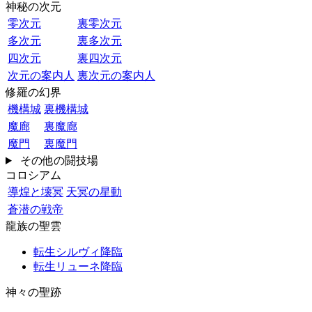
神秘の次元
零次元
裏零次元
多次元
裏多次元
四次元
裏四次元
次元の案内人
裏次元の案内人
修羅の幻界
機構城
裏機構城
魔廊
裏魔廊
魔門
裏魔門
その他の闘技場
コロシアム
導煌と壊冥
天冥の星動
蒼潜の戦帝
龍族の聖雲
転生シルヴィ降臨
転生リューネ降臨
神々の聖跡