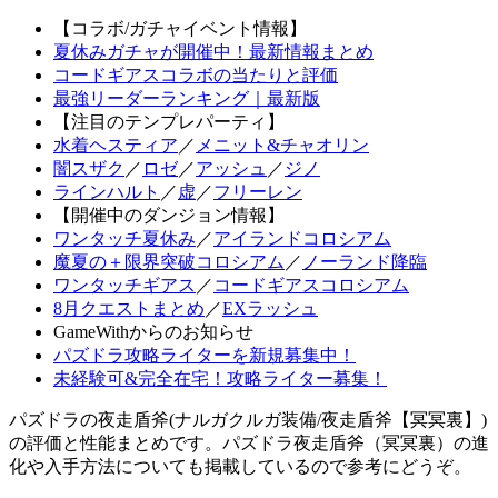
【コラボ/ガチャイベント情報】
夏休みガチャが開催中！最新情報まとめ
コードギアスコラボの当たりと評価
最強リーダーランキング｜最新版
【注目のテンプレパーティ】
水着ヘスティア
／
メニット&チャオリン
闇スザク
／
ロゼ
／
アッシュ
／
ジノ
ラインハルト
／
虚
／
フリーレン
【開催中のダンジョン情報】
ワンタッチ夏休み
／
アイランドコロシアム
魔夏の＋限界突破コロシアム
／
ノーランド降臨
ワンタッチギアス
／
コードギアスコロシアム
8月クエストまとめ
／
EXラッシュ
GameWithからのお知らせ
パズドラ攻略ライターを新規募集中！
未経験可&完全在宅！攻略ライター募集！
パズドラの夜走盾斧(ナルガクルガ装備/夜走盾斧【冥冥裏】)
の評価と性能まとめです。パズドラ夜走盾斧（冥冥裏）の進
化や入手方法についても掲載しているので参考にどうぞ。