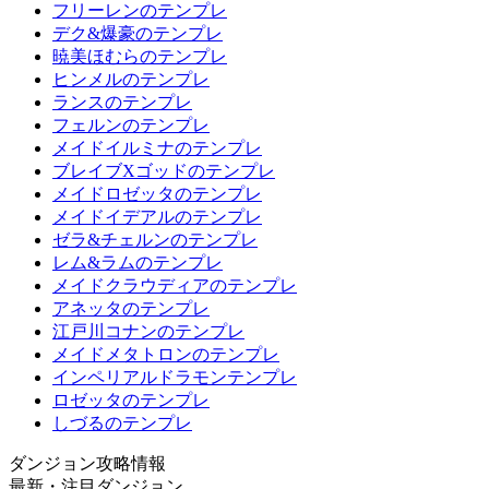
フリーレンのテンプレ
デク&爆豪のテンプレ
暁美ほむらのテンプレ
ヒンメルのテンプレ
ランスのテンプレ
フェルンのテンプレ
メイドイルミナのテンプレ
ブレイブXゴッドのテンプレ
メイドロゼッタのテンプレ
メイドイデアルのテンプレ
ゼラ&チェルンのテンプレ
レム&ラムのテンプレ
メイドクラウディアのテンプレ
アネッタのテンプレ
江戸川コナンのテンプレ
メイドメタトロンのテンプレ
インペリアルドラモンテンプレ
ロゼッタのテンプレ
しづるのテンプレ
ダンジョン攻略情報
最新・注目ダンジョン