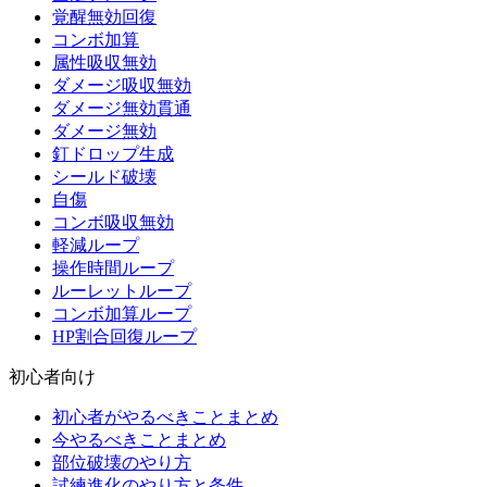
覚醒無効回復
コンボ加算
属性吸収無効
ダメージ吸収無効
ダメージ無効貫通
ダメージ無効
釘ドロップ生成
シールド破壊
自傷
コンボ吸収無効
軽減ループ
操作時間ループ
ルーレットループ
コンボ加算ループ
HP割合回復ループ
初心者向け
初心者がやるべきことまとめ
今やるべきことまとめ
部位破壊のやり方
試練進化のやり方と条件