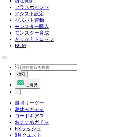
潜在覚醒
プラスポイント
アシスト設定
パズバト連動
モンスター購入
モンスター育成
きせかえドロップ
BGM
検索
ご意見
最強リーダー
夏休みガチャ
コードギアス
おすすめガチャ
EXラッシュ
8月クエスト