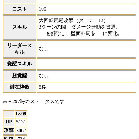
コスト
100
大回転尻尾攻撃
（ターン：12）
3ターンの間、ダメージ無効を貫通。
スキル
を解除し、盤面外周を
に変化。
リーダース
なし
キル
覚醒スキル
超覚醒
なし
潜在枠数
8枠
※＋297時のステータスです
Lv99
HP
5131
攻撃
3067
回復