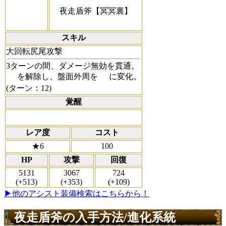
夜走盾斧【冥冥裏】
スキル
大回転尻尾攻撃
3ターンの間、ダメージ無効を貫通。
を解除し、盤面外周を
に変化。
(ターン：12)
覚醒
レア度
コスト
★6
100
HP
攻撃
回復
5131
3067
724
(+513)
(+353)
(+109)
▶他のアシスト装備検索はこちらから！
夜走盾斧の入手方法/進化系統