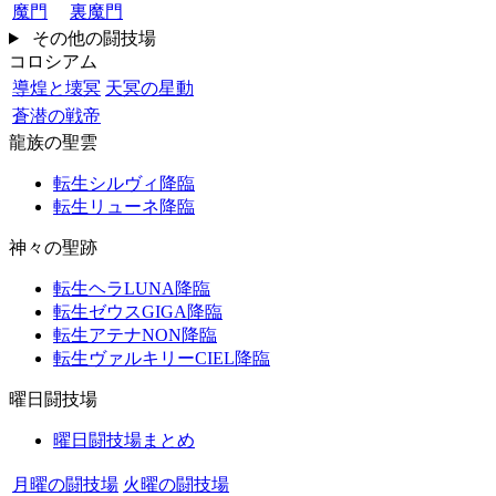
魔門
裏魔門
その他の闘技場
コロシアム
導煌と壊冥
天冥の星動
蒼潜の戦帝
龍族の聖雲
転生シルヴィ降臨
転生リューネ降臨
神々の聖跡
転生ヘラLUNA降臨
転生ゼウスGIGA降臨
転生アテナNON降臨
転生ヴァルキリーCIEL降臨
曜日闘技場
曜日闘技場まとめ
月曜の闘技場
火曜の闘技場