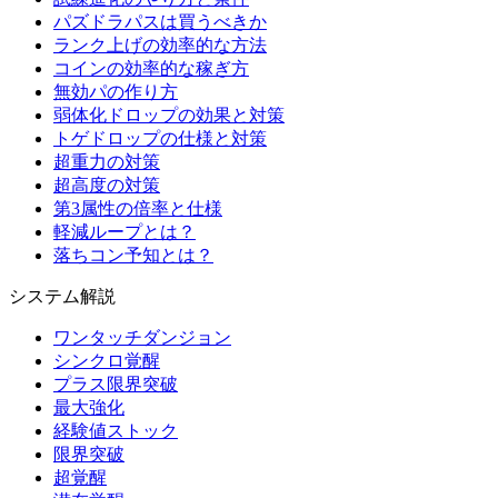
パズドラパスは買うべきか
ランク上げの効率的な方法
コインの効率的な稼ぎ方
無効パの作り方
弱体化ドロップの効果と対策
トゲドロップの仕様と対策
超重力の対策
超高度の対策
第3属性の倍率と仕様
軽減ループとは？
落ちコン予知とは？
システム解説
ワンタッチダンジョン
シンクロ覚醒
プラス限界突破
最大強化
経験値ストック
限界突破
超覚醒