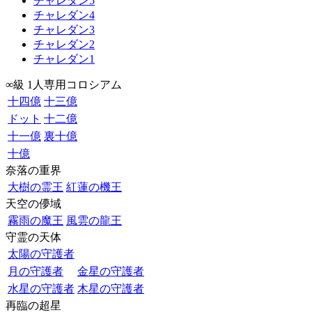
チャレダン5
チャレダン4
チャレダン3
チャレダン2
チャレダン1
∞級 1人専用コロシアム
十四億
十三億
ドット
十二億
十一億
裏十億
十億
奈落の重界
大樹の霊王
紅蓮の機王
天空の儚域
霧雨の魔王
風雲の龍王
守霊の天体
太陽の守護者
月の守護者
金星の守護者
水星の守護者
木星の守護者
再臨の超星