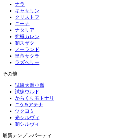
ナラ
キャサリン
クリストフ
ニーナ
ナタリア
究極カレン
闇スザク
ノーランド
皇帝サクラ
ラズベリー
その他
試練大喬小喬
試練ウルド
からくりモトナリ
ニケ&アテナ
ツクヨミ
光シルヴィ
闇シルヴィ
最新テンプレパーティ