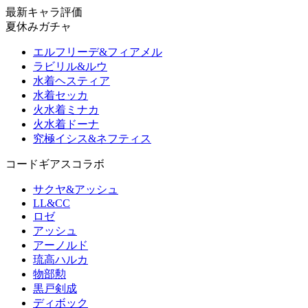
最新キャラ評価
夏休みガチャ
エルフリーデ&フィアメル
ラビリル&ルウ
水着ヘスティア
水着セッカ
火水着ミナカ
火水着ドーナ
究極イシス&ネフティス
コードギアスコラボ
サクヤ&アッシュ
LL&CC
ロゼ
アッシュ
アーノルド
琉高ハルカ
物部勲
黒戸剣成
ディボック