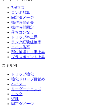
7×6マス
コンボ加算
固定ダメージ
操作時間延長
操作時間固定
落ちコンなし
ドロップ率上昇
ランク経験値倍率
コイン倍率
部位破壊ドロ率上昇
プラスポイント上昇
スキル別
ドロップ強化
強化ドロップ目覚め
ヘイスト
リーダーチェンジ
ロック
遅延
固定ダメージ