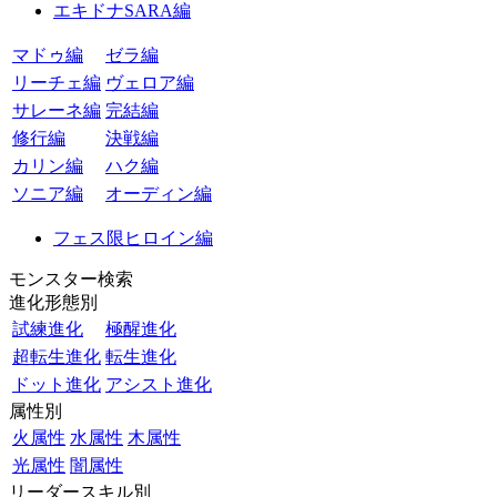
エキドナSARA編
マドゥ編
ゼラ編
リーチェ編
ヴェロア編
サレーネ編
完結編
修行編
決戦編
カリン編
ハク編
ソニア編
オーディン編
フェス限ヒロイン編
モンスター検索
進化形態別
試練進化
極醒進化
超転生進化
転生進化
ドット進化
アシスト進化
属性別
火属性
水属性
木属性
光属性
闇属性
リーダースキル別