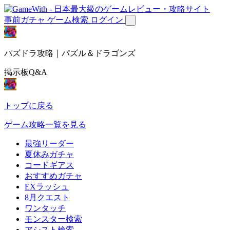
事前ガチャ
ゲーム検索
ログイン
パズドラ攻略｜パズル＆ドラゴンズ
掲示板Q&A
トップに戻る
ゲーム攻略一覧を見る
最強リーダー
夏休みガチャ
コードギアス
おすすめガチャ
EXラッシュ
8月クエスト
ワンタッチ
モンスター検索
アシスト検索