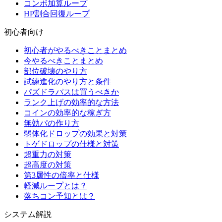
コンボ加算ループ
HP割合回復ループ
初心者向け
初心者がやるべきことまとめ
今やるべきことまとめ
部位破壊のやり方
試練進化のやり方と条件
パズドラパスは買うべきか
ランク上げの効率的な方法
コインの効率的な稼ぎ方
無効パの作り方
弱体化ドロップの効果と対策
トゲドロップの仕様と対策
超重力の対策
超高度の対策
第3属性の倍率と仕様
軽減ループとは？
落ちコン予知とは？
システム解説