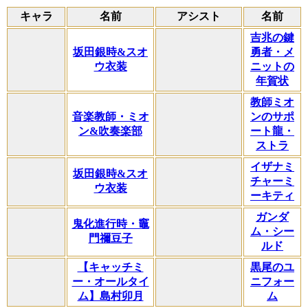
キャラ
名前
アシスト
名前
吉兆の鍵
坂田銀時&スオ
勇者・メ
ウ衣装
ニットの
年賀状
教師ミオ
音楽教師・ミオ
ンのサポ
ン&吹奏楽部
ート龍・
ストラ
イザナミ
坂田銀時&スオ
チャーミ
ウ衣装
ーキティ
ガンダ
鬼化進行時・竈
ム・シー
門禰豆子
ルド
【キャッチミ
黒尾のユ
ー・オールタイ
ニフォー
ム】島村卯月
ム