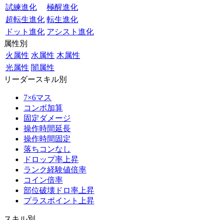
試練進化
極醒進化
超転生進化
転生進化
ドット進化
アシスト進化
属性別
火属性
水属性
木属性
光属性
闇属性
リーダースキル別
7×6マス
コンボ加算
固定ダメージ
操作時間延長
操作時間固定
落ちコンなし
ドロップ率上昇
ランク経験値倍率
コイン倍率
部位破壊ドロ率上昇
プラスポイント上昇
スキル別