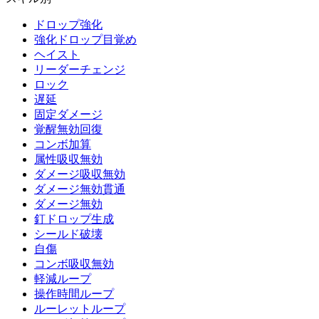
ドロップ強化
強化ドロップ目覚め
ヘイスト
リーダーチェンジ
ロック
遅延
固定ダメージ
覚醒無効回復
コンボ加算
属性吸収無効
ダメージ吸収無効
ダメージ無効貫通
ダメージ無効
釘ドロップ生成
シールド破壊
自傷
コンボ吸収無効
軽減ループ
操作時間ループ
ルーレットループ