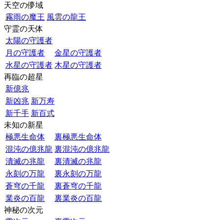
天空の儚域
霧雨の魔王
風雲の龍王
守霊の天体
太陽の守護者
月の守護者
金星の守護者
水星の守護者
木星の守護者
再臨の超星
新億兆
新凶兆
新万寿
新千手
新百式
未知の新星
極悪生命体
裏極悪生命体
混沌の億兆龍
裏混沌の億兆龍
潰滅の兆龍
裏潰滅の兆龍
永刻の万龍
裏永刻の万龍
蒼穹の千龍
裏蒼穹の千龍
業炎の百龍
裏業炎の百龍
神秘の次元