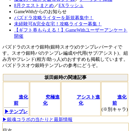
8月クエストまとめ
／
EXラッシュ
GameWithからのお知らせ
パズドラ攻略ライターを新規募集中！
未経験可&完全在宅！攻略ライター募集！
【ギフト券もらえる！】GameWithユーザーアンケート
開催
パズドラのスオウ銀時(銀時スオウ)のテンプレパーティで
す。スオウ銀時パのテンプレ編成や代用(サブ/アシスト)、組
み方やフレンド(相方/助っ人)のおすすめも掲載しています。
パズドラスオウ銀時テンプレの参考にどうぞ。
坂田銀時の関連記事
進化
究極進
アシスト進
進化
前
化
化
前
(※別キャラ)
▶︎テンプレ
▶銀魂コラボの当たりと最新情報
目次