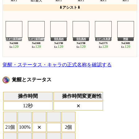
最大
SLv.
SLv.
SLv.
SLv.
SLv.
SLv.
⬇アシスト⬇
スオウ坂田銀時
スオウ坂田銀時
世良真純
世良真純
コナン&灰原
神楽
120
120
120
120
120
120
Lv.
Lv.
Lv.
Lv.
Lv.
Lv.
覚醒・ステータス・キャラの正式名称を確認する
覚醒とステータス
操作時間
操作時間変更耐性
12秒
✕
21個
100%
2個
✕