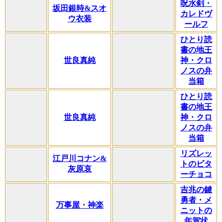
呪水剣・
坂田銀時&スオ
カレドヴ
ウ衣装
ールフ
ひとり読
書の地王
世良真純
神・クロ
ノスの弁
当箱
ひとり読
書の地王
世良真純
神・クロ
ノスの弁
当箱
リズレッ
江戸川コナン&
トのビタ
灰原哀
ーチョコ
吉兆の鍵
勇者・メ
万事屋・神楽
ニットの
年賀状