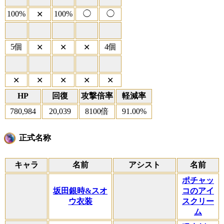
100%
100%
◯
◯
✕
5個
4個
✕
✕
✕
✕
✕
✕
✕
✕
HP
回復
攻撃倍率
軽減率
780,984
20,039
8100倍
91.00%
正式名称
キャラ
名前
アシスト
名前
ポチャッ
坂田銀時&スオ
コのアイ
ウ衣装
スクリー
ム