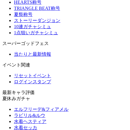
HEARTS称号
TRIANGLE BEAT称号
夏祭称号
ストーリーダンジョン
10連ガチャシミュ
1点狙いガチャシミュ
スーパーゴッドフェス
当たりと最新情報
イベント関連
リセットイベント
ログインスタンプ
最新キャラ評価
夏休みガチャ
エルフリーデ&フィアメル
ラビリル&ルウ
水着ヘスティア
水着セッカ