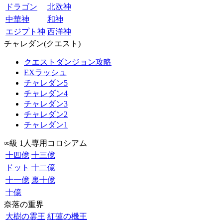
ドラゴン
北欧神
中華神
和神
エジプト神
西洋神
チャレダン(クエスト)
クエストダンジョン攻略
EXラッシュ
チャレダン5
チャレダン4
チャレダン3
チャレダン2
チャレダン1
∞級 1人専用コロシアム
十四億
十三億
ドット
十二億
十一億
裏十億
十億
奈落の重界
大樹の霊王
紅蓮の機王