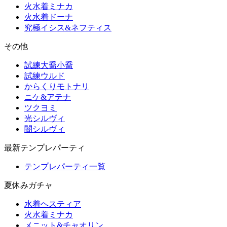
火水着ミナカ
火水着ドーナ
究極イシス&ネフティス
その他
試練大喬小喬
試練ウルド
からくりモトナリ
ニケ&アテナ
ツクヨミ
光シルヴィ
闇シルヴィ
最新テンプレパーティ
テンプレパーティ一覧
夏休みガチャ
水着ヘスティア
火水着ミナカ
メニット&チャオリン