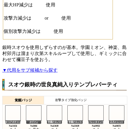
最大HP減少は
使用
攻撃力減少は
or
使用
個別攻撃力減少は
使用
銀時スオウを使用しずらすのが基本。学園ミオン、神楽、島
村卯月は溜まり次第スキルループして使用し、ギミックに合
わせて禰豆子を使おう。
▼代用をサブ候補から探す
スオウ銀時の世良真純入りテンプレパーティ
覚醒バッジ
攻撃タイプ強化バッジ
オリアポチャッコ
ネヴァン
学園クロノス
学園クロノス
バレンタインリズレット
正月メニット
1
1
1
1
1