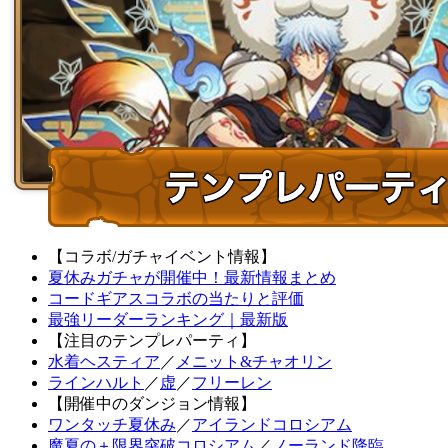
【コラボ/ガチャイベント情報】
夏休みガチャが開催中！最新情報まとめ
コードギアスコラボの当たりと評価
最強リーダーランキング｜最新版
【注目のテンプレパーティ】
水着ヘスティア
／
メニット&チャオリン
ラインハルト
／
虚
／
フリーレン
【開催中のダンジョン情報】
ワンタッチ夏休み
／
アイランドコロシアム
魔夏の＋限界突破コロシアム
／
ノーランド降臨