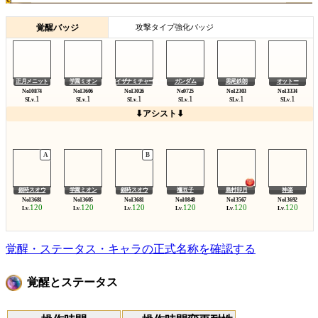
覚醒バッジ
攻撃タイプ強化バッジ
正月メニット
学園ミオン
イザナミチャーミーキティ
ガンダム
黒尾鉄朗
オットー
1
1
1
1
1
1
SLv.
SLv.
SLv.
SLv.
SLv.
SLv.
⬇アシスト⬇
銀時スオウ
学園ミオン
銀時スオウ
禰豆子
島村卯月
神楽
120
120
120
120
120
120
Lv.
Lv.
Lv.
Lv.
Lv.
Lv.
覚醒・ステータス・キャラの正式名称を確認する
覚醒とステータス