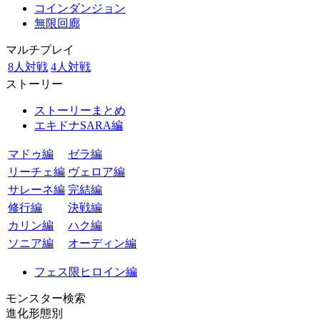
コインダンジョン
無限回廊
マルチプレイ
8人対戦
4人対戦
ストーリー
ストーリーまとめ
エキドナSARA編
マドゥ編
ゼラ編
リーチェ編
ヴェロア編
サレーネ編
完結編
修行編
決戦編
カリン編
ハク編
ソニア編
オーディン編
フェス限ヒロイン編
モンスター検索
進化形態別