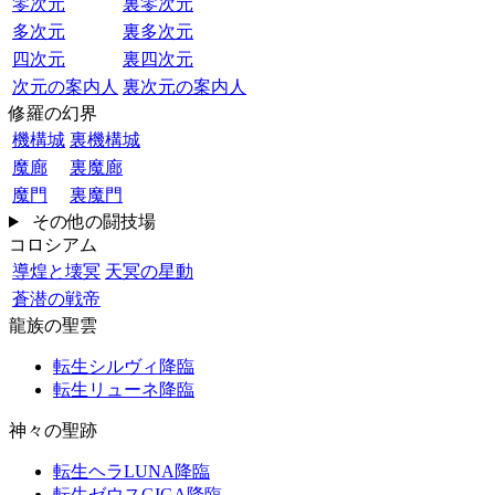
零次元
裏零次元
多次元
裏多次元
四次元
裏四次元
次元の案内人
裏次元の案内人
修羅の幻界
機構城
裏機構城
魔廊
裏魔廊
魔門
裏魔門
その他の闘技場
コロシアム
導煌と壊冥
天冥の星動
蒼潜の戦帝
龍族の聖雲
転生シルヴィ降臨
転生リューネ降臨
神々の聖跡
転生ヘラLUNA降臨
転生ゼウスGIGA降臨