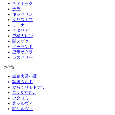
ディボック
ナラ
キャサリン
クリストフ
ニーナ
ナタリア
究極カレン
闇スザク
ノーランド
皇帝サクラ
ラズベリー
その他
試練大喬小喬
試練ウルド
からくりモトナリ
ニケ&アテナ
ツクヨミ
光シルヴィ
闇シルヴィ