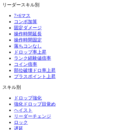
リーダースキル別
7×6マス
コンボ加算
固定ダメージ
操作時間延長
操作時間固定
落ちコンなし
ドロップ率上昇
ランク経験値倍率
コイン倍率
部位破壊ドロ率上昇
プラスポイント上昇
スキル別
ドロップ強化
強化ドロップ目覚め
ヘイスト
リーダーチェンジ
ロック
遅延