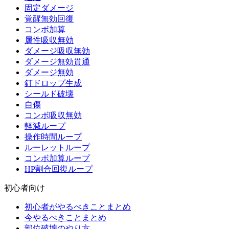
固定ダメージ
覚醒無効回復
コンボ加算
属性吸収無効
ダメージ吸収無効
ダメージ無効貫通
ダメージ無効
釘ドロップ生成
シールド破壊
自傷
コンボ吸収無効
軽減ループ
操作時間ループ
ルーレットループ
コンボ加算ループ
HP割合回復ループ
初心者向け
初心者がやるべきことまとめ
今やるべきことまとめ
部位破壊のやり方