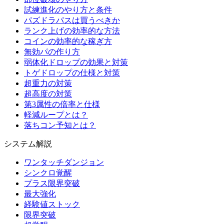
試練進化のやり方と条件
パズドラパスは買うべきか
ランク上げの効率的な方法
コインの効率的な稼ぎ方
無効パの作り方
弱体化ドロップの効果と対策
トゲドロップの仕様と対策
超重力の対策
超高度の対策
第3属性の倍率と仕様
軽減ループとは？
落ちコン予知とは？
システム解説
ワンタッチダンジョン
シンクロ覚醒
プラス限界突破
最大強化
経験値ストック
限界突破