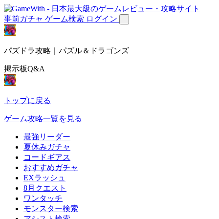
事前ガチャ
ゲーム検索
ログイン
パズドラ攻略｜パズル＆ドラゴンズ
掲示板Q&A
トップに戻る
ゲーム攻略一覧を見る
最強リーダー
夏休みガチャ
コードギアス
おすすめガチャ
EXラッシュ
8月クエスト
ワンタッチ
モンスター検索
アシスト検索