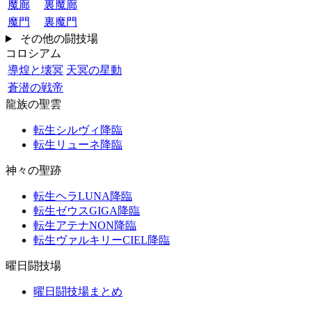
魔廊
裏魔廊
魔門
裏魔門
その他の闘技場
コロシアム
導煌と壊冥
天冥の星動
蒼潜の戦帝
龍族の聖雲
転生シルヴィ降臨
転生リューネ降臨
神々の聖跡
転生ヘラLUNA降臨
転生ゼウスGIGA降臨
転生アテナNON降臨
転生ヴァルキリーCIEL降臨
曜日闘技場
曜日闘技場まとめ