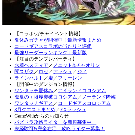
【コラボ/ガチャイベント情報】
夏休みガチャが開催中！最新情報まとめ
コードギアスコラボの当たりと評価
最強リーダーランキング｜最新版
【注目のテンプレパーティ】
水着ヘスティア
／
メニット&チャオリン
闇スザク
／
ロゼ
／
アッシュ
／
ジノ
ラインハルト
／
虚
／
フリーレン
【開催中のダンジョン情報】
ワンタッチ夏休み
／
アイランドコロシアム
魔夏の＋限界突破コロシアム
／
ノーランド降臨
ワンタッチギアス
／
コードギアスコロシアム
8月クエストまとめ
／
EXラッシュ
GameWithからのお知らせ
パズドラ攻略ライターを新規募集中！
未経験可&完全在宅！攻略ライター募集！