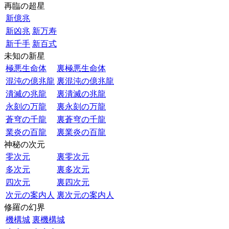
再臨の超星
新億兆
新凶兆
新万寿
新千手
新百式
未知の新星
極悪生命体
裏極悪生命体
混沌の億兆龍
裏混沌の億兆龍
潰滅の兆龍
裏潰滅の兆龍
永刻の万龍
裏永刻の万龍
蒼穹の千龍
裏蒼穹の千龍
業炎の百龍
裏業炎の百龍
神秘の次元
零次元
裏零次元
多次元
裏多次元
四次元
裏四次元
次元の案内人
裏次元の案内人
修羅の幻界
機構城
裏機構城