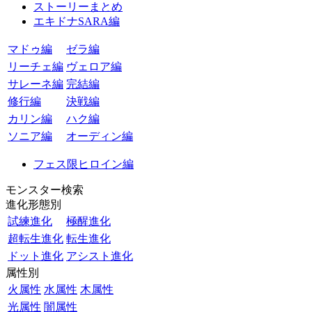
ストーリーまとめ
エキドナSARA編
マドゥ編
ゼラ編
リーチェ編
ヴェロア編
サレーネ編
完結編
修行編
決戦編
カリン編
ハク編
ソニア編
オーディン編
フェス限ヒロイン編
モンスター検索
進化形態別
試練進化
極醒進化
超転生進化
転生進化
ドット進化
アシスト進化
属性別
火属性
水属性
木属性
光属性
闇属性