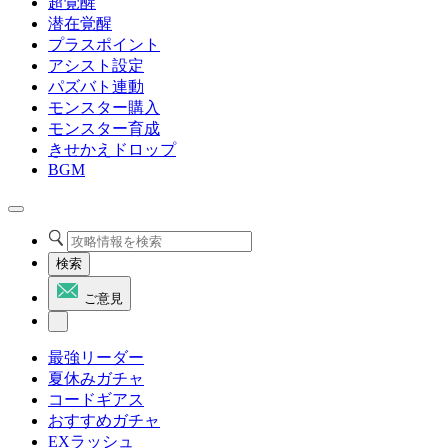
超覚醒
潜在覚醒
プラスポイント
アシスト設定
パズバト連動
モンスター購入
モンスター育成
きせかえドロップ
BGM
検索
ご意見
最強リーダー
夏休みガチャ
コードギアス
おすすめガチャ
EXラッシュ