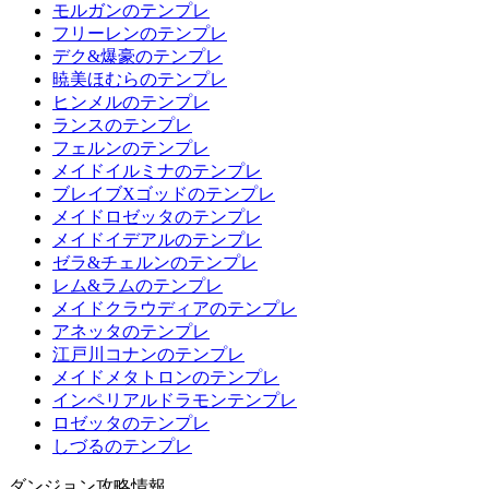
モルガンのテンプレ
フリーレンのテンプレ
デク&爆豪のテンプレ
暁美ほむらのテンプレ
ヒンメルのテンプレ
ランスのテンプレ
フェルンのテンプレ
メイドイルミナのテンプレ
ブレイブXゴッドのテンプレ
メイドロゼッタのテンプレ
メイドイデアルのテンプレ
ゼラ&チェルンのテンプレ
レム&ラムのテンプレ
メイドクラウディアのテンプレ
アネッタのテンプレ
江戸川コナンのテンプレ
メイドメタトロンのテンプレ
インペリアルドラモンテンプレ
ロゼッタのテンプレ
しづるのテンプレ
ダンジョン攻略情報