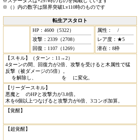
※ステータスは+297時のものを掲載しています
※（）内の数字は限界突破Lv110時のものです
転生アスタロト
HP：4600（5322）
属性：
/
攻撃：2339（2708）
レア度：★5
回復：1107（1269）
潜在：8枠
【スキル】
（ターン：11→2）
4ターンの間、回復力が2倍、攻撃を受けると木属性で猛
反撃（被ダメージの5倍）。
を解除し、
を
に変化。
【リーダースキル】
悪魔と
のHPと攻撃力が3.8倍。
木を6個以上つなげると攻撃力が6倍、3コンボ加算。
【覚醒】
【超覚醒】