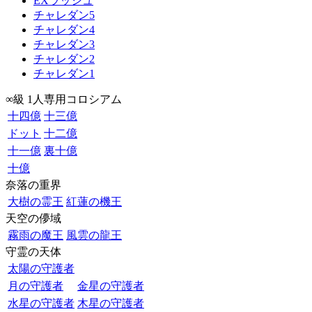
EXラッシュ
チャレダン5
チャレダン4
チャレダン3
チャレダン2
チャレダン1
∞級 1人専用コロシアム
十四億
十三億
ドット
十二億
十一億
裏十億
十億
奈落の重界
大樹の霊王
紅蓮の機王
天空の儚域
霧雨の魔王
風雲の龍王
守霊の天体
太陽の守護者
月の守護者
金星の守護者
水星の守護者
木星の守護者