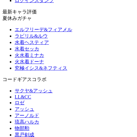
ログインスタンプ
最新キャラ評価
夏休みガチャ
エルフリーデ&フィアメル
ラビリル&ルウ
水着ヘスティア
水着セッカ
火水着ミナカ
火水着ドーナ
究極イシス&ネフティス
コードギアスコラボ
サクヤ&アッシュ
LL&CC
ロゼ
アッシュ
アーノルド
琉高ハルカ
物部勲
黒戸剣成