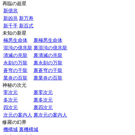
再臨の超星
新億兆
新凶兆
新万寿
新千手
新百式
未知の新星
極悪生命体
裏極悪生命体
混沌の億兆龍
裏混沌の億兆龍
潰滅の兆龍
裏潰滅の兆龍
永刻の万龍
裏永刻の万龍
蒼穹の千龍
裏蒼穹の千龍
業炎の百龍
裏業炎の百龍
神秘の次元
零次元
裏零次元
多次元
裏多次元
四次元
裏四次元
次元の案内人
裏次元の案内人
修羅の幻界
機構城
裏機構城