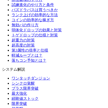
試練進化のやり方と条件
パズドラパスは買うべきか
ランク上げの効率的な方法
コインの効率的な稼ぎ方
無効パの作り方
弱体化ドロップの効果と対策
トゲドロップの仕様と対策
超重力の対策
超高度の対策
第3属性の倍率と仕様
軽減ループとは？
落ちコン予知とは？
システム解説
ワンタッチダンジョン
シンクロ覚醒
プラス限界突破
最大強化
経験値ストック
限界突破