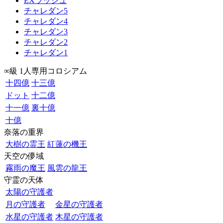
EXラッシュ
チャレダン5
チャレダン4
チャレダン3
チャレダン2
チャレダン1
∞級 1人専用コロシアム
十四億
十三億
ドット
十二億
十一億
裏十億
十億
奈落の重界
大樹の霊王
紅蓮の機王
天空の儚域
霧雨の魔王
風雲の龍王
守霊の天体
太陽の守護者
月の守護者
金星の守護者
水星の守護者
木星の守護者