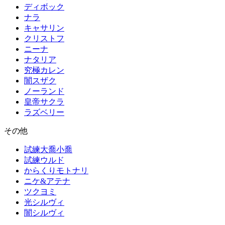
ディボック
ナラ
キャサリン
クリストフ
ニーナ
ナタリア
究極カレン
闇スザク
ノーランド
皇帝サクラ
ラズベリー
その他
試練大喬小喬
試練ウルド
からくりモトナリ
ニケ&アテナ
ツクヨミ
光シルヴィ
闇シルヴィ