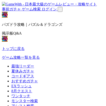
事前ガチャ
ゲーム検索
ログイン
パズドラ攻略｜パズル＆ドラゴンズ
掲示板Q&A
トップに戻る
ゲーム攻略一覧を見る
最強リーダー
夏休みガチャ
コードギアス
おすすめガチャ
EXラッシュ
8月クエスト
ワンタッチ
モンスター検索
アシスト検索