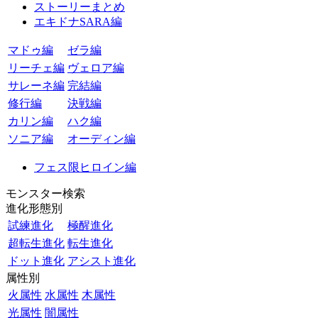
ストーリーまとめ
エキドナSARA編
マドゥ編
ゼラ編
リーチェ編
ヴェロア編
サレーネ編
完結編
修行編
決戦編
カリン編
ハク編
ソニア編
オーディン編
フェス限ヒロイン編
モンスター検索
進化形態別
試練進化
極醒進化
超転生進化
転生進化
ドット進化
アシスト進化
属性別
火属性
水属性
木属性
光属性
闇属性