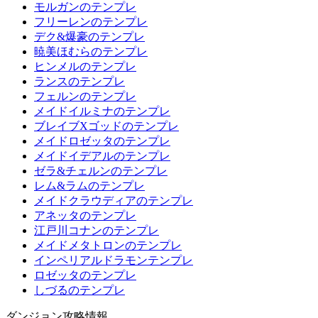
モルガンのテンプレ
フリーレンのテンプレ
デク&爆豪のテンプレ
暁美ほむらのテンプレ
ヒンメルのテンプレ
ランスのテンプレ
フェルンのテンプレ
メイドイルミナのテンプレ
ブレイブXゴッドのテンプレ
メイドロゼッタのテンプレ
メイドイデアルのテンプレ
ゼラ&チェルンのテンプレ
レム&ラムのテンプレ
メイドクラウディアのテンプレ
アネッタのテンプレ
江戸川コナンのテンプレ
メイドメタトロンのテンプレ
インペリアルドラモンテンプレ
ロゼッタのテンプレ
しづるのテンプレ
ダンジョン攻略情報