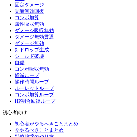
固定ダメージ
覚醒無効回復
コンボ加算
属性吸収無効
ダメージ吸収無効
ダメージ無効貫通
ダメージ無効
釘ドロップ生成
シールド破壊
自傷
コンボ吸収無効
軽減ループ
操作時間ループ
ルーレットループ
コンボ加算ループ
HP割合回復ループ
初心者向け
初心者がやるべきことまとめ
今やるべきことまとめ
部位破壊のやり方