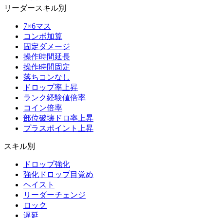
リーダースキル別
7×6マス
コンボ加算
固定ダメージ
操作時間延長
操作時間固定
落ちコンなし
ドロップ率上昇
ランク経験値倍率
コイン倍率
部位破壊ドロ率上昇
プラスポイント上昇
スキル別
ドロップ強化
強化ドロップ目覚め
ヘイスト
リーダーチェンジ
ロック
遅延