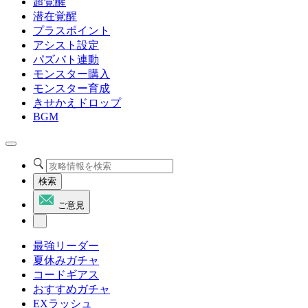
超覚醒
潜在覚醒
プラスポイント
アシスト設定
パズバト連動
モンスター購入
モンスター育成
きせかえドロップ
BGM
検索
ご意見
最強リーダー
夏休みガチャ
コードギアス
おすすめガチャ
EXラッシュ