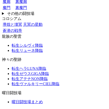
魔廊
裏魔廊
魔門
裏魔門
その他の闘技場
コロシアム
導煌と壊冥
天冥の星動
蒼潜の戦帝
龍族の聖雲
転生シルヴィ降臨
転生リューネ降臨
神々の聖跡
転生ヘラLUNA降臨
転生ゼウスGIGA降臨
転生アテナNON降臨
転生ヴァルキリーCIEL降臨
曜日闘技場
曜日闘技場まとめ