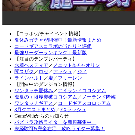
【コラボ/ガチャイベント情報】
夏休みガチャが開催中！最新情報まとめ
コードギアスコラボの当たりと評価
最強リーダーランキング｜最新版
【注目のテンプレパーティ】
水着ヘスティア
／
メニット&チャオリン
闇スザク
／
ロゼ
／
アッシュ
／
ジノ
ラインハルト
／
虚
／
フリーレン
【開催中のダンジョン情報】
ワンタッチ夏休み
／
アイランドコロシアム
魔夏の＋限界突破コロシアム
／
ノーランド降臨
ワンタッチギアス
／
コードギアスコロシアム
8月クエストまとめ
／
EXラッシュ
GameWithからのお知らせ
パズドラ攻略ライターを新規募集中！
未経験可&完全在宅！攻略ライター募集！