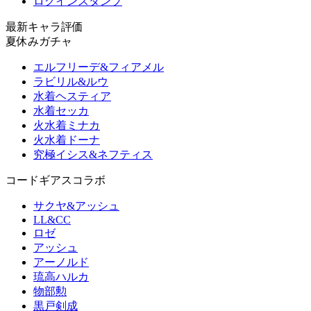
ログインスタンプ
最新キャラ評価
夏休みガチャ
エルフリーデ&フィアメル
ラビリル&ルウ
水着ヘスティア
水着セッカ
火水着ミナカ
火水着ドーナ
究極イシス&ネフティス
コードギアスコラボ
サクヤ&アッシュ
LL&CC
ロゼ
アッシュ
アーノルド
琉高ハルカ
物部勲
黒戸剣成