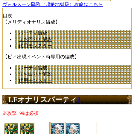
ヴォルスーン降臨（超絶地獄級）攻略はこちら
目次
【メリディオナリス編成】
パーティ編成
立ち回りと解説
代用モンスター
【ピィ出現イベント時専用の編成】
パーティ編成
立ち回りと解説
代用モンスター
LFオナリスパーティ
1
※攻撃+99は必須