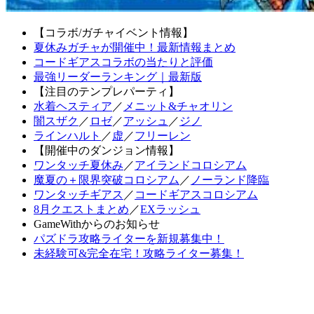
【コラボ/ガチャイベント情報】
夏休みガチャが開催中！最新情報まとめ
コードギアスコラボの当たりと評価
最強リーダーランキング｜最新版
【注目のテンプレパーティ】
水着ヘスティア
／
メニット&チャオリン
闇スザク
／
ロゼ
／
アッシュ
／
ジノ
ラインハルト
／
虚
／
フリーレン
【開催中のダンジョン情報】
ワンタッチ夏休み
／
アイランドコロシアム
魔夏の＋限界突破コロシアム
／
ノーランド降臨
ワンタッチギアス
／
コードギアスコロシアム
8月クエストまとめ
／
EXラッシュ
GameWithからのお知らせ
パズドラ攻略ライターを新規募集中！
未経験可&完全在宅！攻略ライター募集！