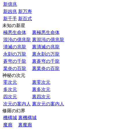
新億兆
新凶兆
新万寿
新千手
新百式
未知の新星
極悪生命体
裏極悪生命体
混沌の億兆龍
裏混沌の億兆龍
潰滅の兆龍
裏潰滅の兆龍
永刻の万龍
裏永刻の万龍
蒼穹の千龍
裏蒼穹の千龍
業炎の百龍
裏業炎の百龍
神秘の次元
零次元
裏零次元
多次元
裏多次元
四次元
裏四次元
次元の案内人
裏次元の案内人
修羅の幻界
機構城
裏機構城
魔廊
裏魔廊