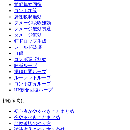
覚醒無効回復
コンボ加算
属性吸収無効
ダメージ吸収無効
ダメージ無効貫通
ダメージ無効
釘ドロップ生成
シールド破壊
自傷
コンボ吸収無効
軽減ループ
操作時間ループ
ルーレットループ
コンボ加算ループ
HP割合回復ループ
初心者向け
初心者がやるべきことまとめ
今やるべきことまとめ
部位破壊のやり方
試練進化のやり方と条件