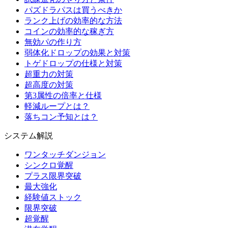
パズドラパスは買うべきか
ランク上げの効率的な方法
コインの効率的な稼ぎ方
無効パの作り方
弱体化ドロップの効果と対策
トゲドロップの仕様と対策
超重力の対策
超高度の対策
第3属性の倍率と仕様
軽減ループとは？
落ちコン予知とは？
システム解説
ワンタッチダンジョン
シンクロ覚醒
プラス限界突破
最大強化
経験値ストック
限界突破
超覚醒