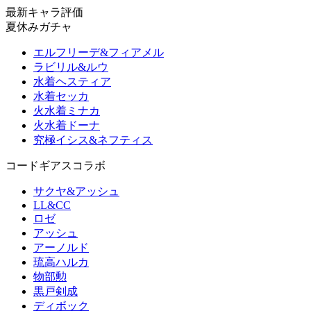
最新キャラ評価
夏休みガチャ
エルフリーデ&フィアメル
ラビリル&ルウ
水着ヘスティア
水着セッカ
火水着ミナカ
火水着ドーナ
究極イシス&ネフティス
コードギアスコラボ
サクヤ&アッシュ
LL&CC
ロゼ
アッシュ
アーノルド
琉高ハルカ
物部勲
黒戸剣成
ディボック