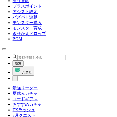
潜在覚醒
プラスポイント
アシスト設定
パズバト連動
モンスター購入
モンスター育成
きせかえドロップ
BGM
検索
ご意見
最強リーダー
夏休みガチャ
コードギアス
おすすめガチャ
EXラッシュ
8月クエスト