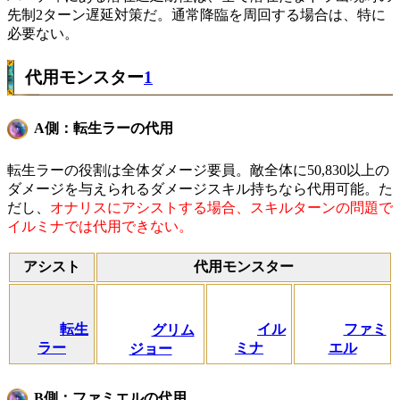
先制2ターン遅延対策だ。通常降臨を周回する場合は、特に
必要ない。
代用モンスター
1
A側：転生ラーの代用
転生ラーの役割は全体ダメージ要員。敵全体に50,830以上の
ダメージを与えられるダメージスキル持ちなら代用可能。た
だし、
オナリスにアシストする場合、スキルターンの問題で
イルミナでは代用できない。
アシスト
代用モンスター
転生
イル
ファミ
グリム
ラー
ミナ
エル
ジョー
B側：ファミエルの代用