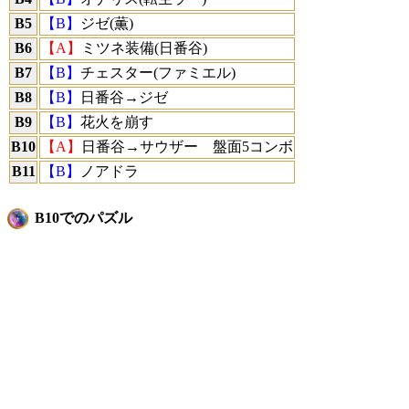
B5
【B】
ジゼ(薫)
B6
【A】
ミツネ装備(日番谷)
B7
【B】
チェスター(ファミエル)
B8
【B】
日番谷→ジゼ
B9
【B】
花火を崩す
B10
【A】
日番谷→サウザー 盤面5コンボ
B11
【B】
ノアドラ
B10でのパズル