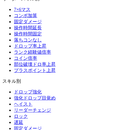
7×6マス
コンボ加算
固定ダメージ
操作時間延長
操作時間固定
落ちコンなし
ドロップ率上昇
ランク経験値倍率
コイン倍率
部位破壊ドロ率上昇
プラスポイント上昇
スキル別
ドロップ強化
強化ドロップ目覚め
ヘイスト
リーダーチェンジ
ロック
遅延
固定ダメージ