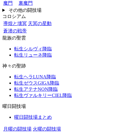
魔門
裏魔門
その他の闘技場
コロシアム
導煌と壊冥
天冥の星動
蒼潜の戦帝
龍族の聖雲
転生シルヴィ降臨
転生リューネ降臨
神々の聖跡
転生ヘラLUNA降臨
転生ゼウスGIGA降臨
転生アテナNON降臨
転生ヴァルキリーCIEL降臨
曜日闘技場
曜日闘技場まとめ
月曜の闘技場
火曜の闘技場