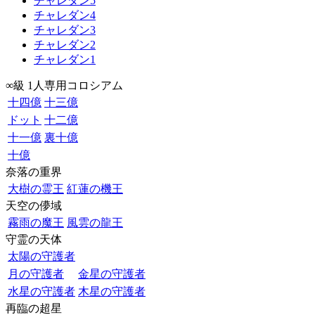
チャレダン5
チャレダン4
チャレダン3
チャレダン2
チャレダン1
∞級 1人専用コロシアム
十四億
十三億
ドット
十二億
十一億
裏十億
十億
奈落の重界
大樹の霊王
紅蓮の機王
天空の儚域
霧雨の魔王
風雲の龍王
守霊の天体
太陽の守護者
月の守護者
金星の守護者
水星の守護者
木星の守護者
再臨の超星