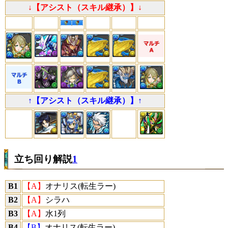
↓【アシスト（スキル継承）】↓
↑【アシスト（スキル継承）】↑
立ち回り解説
1
B1
【A】
オナリス(転生ラー)
B2
【A】
シラハ
B3
【A】
水1列
B4
【B】
オナリス(転生ラー)