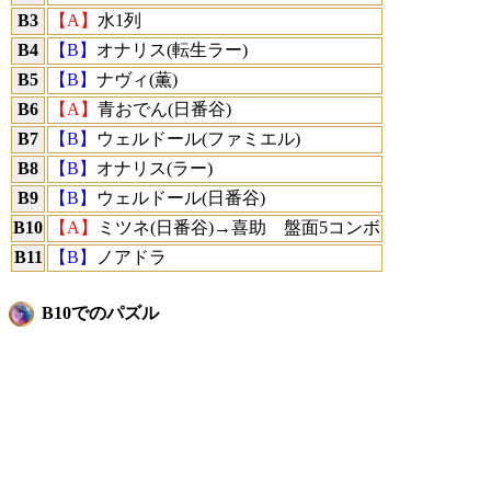
B3
【A】
水1列
B4
【B】
オナリス(転生ラー)
B5
【B】
ナヴィ(薫)
B6
【A】
青おでん(日番谷)
B7
【B】
ウェルドール(ファミエル)
B8
【B】
オナリス(ラー)
B9
【B】
ウェルドール(日番谷)
B10
【A】
ミツネ(日番谷)→喜助 盤面5コンボ
B11
【B】
ノアドラ
B10でのパズル