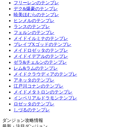
フリーレンのテンプレ
デク&爆豪のテンプレ
暁美ほむらのテンプレ
ヒンメルのテンプレ
ランスのテンプレ
フェルンのテンプレ
メイドイルミナのテンプレ
ブレイブXゴッドのテンプレ
メイドロゼッタのテンプレ
メイドイデアルのテンプレ
ゼラ&チェルンのテンプレ
レム&ラムのテンプレ
メイドクラウディアのテンプレ
アネッタのテンプレ
江戸川コナンのテンプレ
メイドメタトロンのテンプレ
インペリアルドラモンテンプレ
ロゼッタのテンプレ
しづるのテンプレ
ダンジョン攻略情報
最新・注目ダンジョン