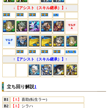
↓【アシスト（スキル継承）】↓
↑【アシスト（スキル継承）】↑
立ち回り解説
1
B1
【A】
喜助(転生ラー)
B2
【A】
シラハ