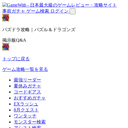
事前ガチャ
ゲーム検索
ログイン
パズドラ攻略｜パズル＆ドラゴンズ
掲示板Q&A
トップに戻る
ゲーム攻略一覧を見る
最強リーダー
夏休みガチャ
コードギアス
おすすめガチャ
EXラッシュ
8月クエスト
ワンタッチ
モンスター検索
アシスト検索