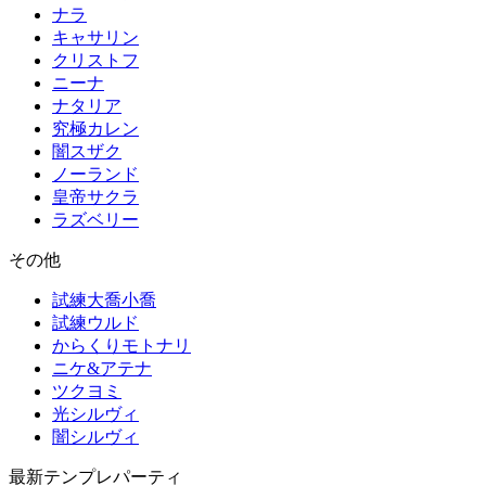
ナラ
キャサリン
クリストフ
ニーナ
ナタリア
究極カレン
闇スザク
ノーランド
皇帝サクラ
ラズベリー
その他
試練大喬小喬
試練ウルド
からくりモトナリ
ニケ&アテナ
ツクヨミ
光シルヴィ
闇シルヴィ
最新テンプレパーティ