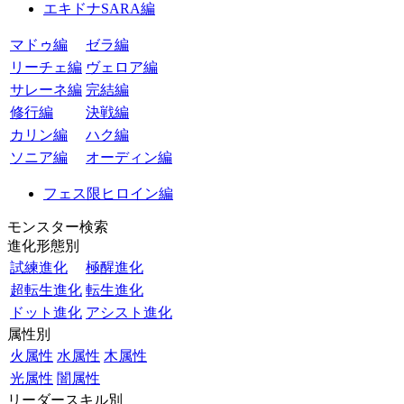
エキドナSARA編
マドゥ編
ゼラ編
リーチェ編
ヴェロア編
サレーネ編
完結編
修行編
決戦編
カリン編
ハク編
ソニア編
オーディン編
フェス限ヒロイン編
モンスター検索
進化形態別
試練進化
極醒進化
超転生進化
転生進化
ドット進化
アシスト進化
属性別
火属性
水属性
木属性
光属性
闇属性
リーダースキル別