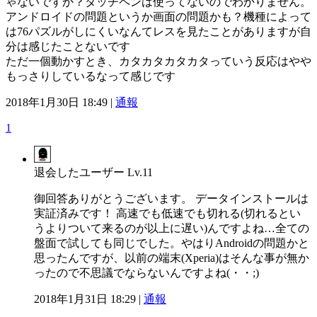
ゃないですか？タッチペンは使ってないのでわかりません。
アンドロイドの問題というか画面の問題かも？機種によって
は76パズルがしにくいなんてレスを見たことがありますが自
分は感じたことないです
ただ一個動かすとき、カタカタカタカタっていう反応はやや
もっさりしているなって感じです
2018年1月30日 18:49 |
通報
1
退会したユーザー
Lv.11
御回答ありがとうございます。 データインストールは
実証済みです！ 高速でも低速でも切れる(切れるとい
うよりついて来るのが以上に遅い)んですよね…全ての
盤面で試しても同じでした。やはりAndroidの問題かと
思ったんですが、以前の端末(Xperia)はそんな事が無か
ったので不思議でならないんですよね(・・;)
2018年1月31日 18:29 |
通報