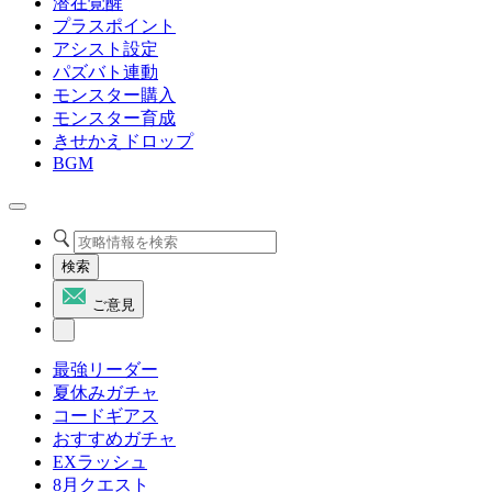
潜在覚醒
プラスポイント
アシスト設定
パズバト連動
モンスター購入
モンスター育成
きせかえドロップ
BGM
検索
ご意見
最強リーダー
夏休みガチャ
コードギアス
おすすめガチャ
EXラッシュ
8月クエスト