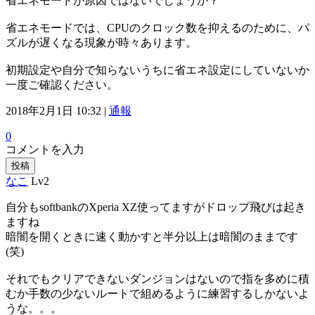
省エネモードが原因ではないでしょうか？
省エネモードでは、CPUのクロック数を抑えるのために、パ
ズルが遅くなる現象が時々あります。
初期設定や自分で知らないうちに省エネ設定にしていないか
一度ご確認ください。
2018年2月1日 10:32 |
通報
0
コメントを入力
投稿
なこ
Lv2
自分もsoftbankのXperia XZ使ってますがドロップ飛びは起き
ますね
暗闇を開くときに速く動かすと半分以上は暗闇のままです
(笑)
それでもクリアできないダンジョンはないので指を多めに積
むか手数の少ないルートで組めるように練習するしかないよ
うな。。。