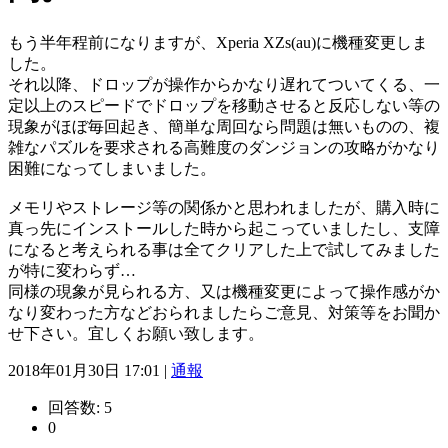
もう半年程前になりますが、Xperia XZs(au)に機種変更しま
した。
それ以降、ドロップが操作からかなり遅れてついてくる、一
定以上のスピードでドロップを移動させると反応しない等の
現象がほぼ毎回起き、簡単な周回なら問題は無いものの、複
雑なパズルを要求される高難度のダンジョンの攻略がかなり
困難になってしまいました。
メモリやストレージ等の関係かと思われましたが、購入時に
真っ先にインストールした時から起こっていましたし、支障
になると考えられる事は全てクリアした上で試してみました
が特に変わらず…
同様の現象が見られる方、又は機種変更によって操作感がか
なり変わった方などおられましたらご意見、対策等をお聞か
せ下さい。宜しくお願い致します。
2018年01月30日 17:01 |
通報
回答数:
5
0