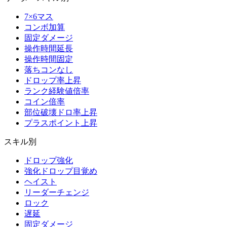
7×6マス
コンボ加算
固定ダメージ
操作時間延長
操作時間固定
落ちコンなし
ドロップ率上昇
ランク経験値倍率
コイン倍率
部位破壊ドロ率上昇
プラスポイント上昇
スキル別
ドロップ強化
強化ドロップ目覚め
ヘイスト
リーダーチェンジ
ロック
遅延
固定ダメージ