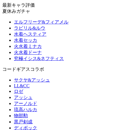
最新キャラ評価
夏休みガチャ
エルフリーデ&フィアメル
ラビリル&ルウ
水着ヘスティア
水着セッカ
火水着ミナカ
火水着ドーナ
究極イシス&ネフティス
コードギアスコラボ
サクヤ&アッシュ
LL&CC
ロゼ
アッシュ
アーノルド
琉高ハルカ
物部勲
黒戸剣成
ディボック