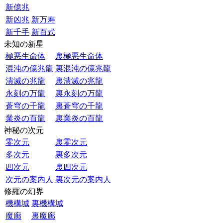
新億兆
新凶兆
新万寿
新千手
新百式
未知の新星
極悪生命体
裏極悪生命体
混沌の億兆龍
裏混沌の億兆龍
潰滅の兆龍
裏潰滅の兆龍
永刻の万龍
裏永刻の万龍
蒼穹の千龍
裏蒼穹の千龍
業炎の百龍
裏業炎の百龍
神秘の次元
零次元
裏零次元
多次元
裏多次元
四次元
裏四次元
次元の案内人
裏次元の案内人
修羅の幻界
機構城
裏機構城
魔廊
裏魔廊