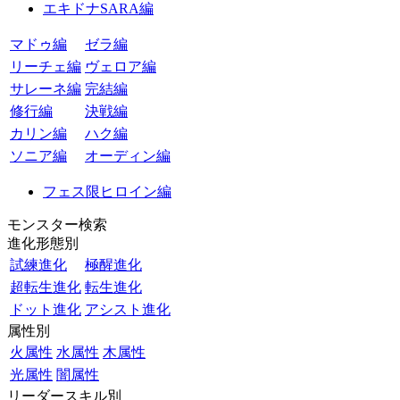
エキドナSARA編
マドゥ編
ゼラ編
リーチェ編
ヴェロア編
サレーネ編
完結編
修行編
決戦編
カリン編
ハク編
ソニア編
オーディン編
フェス限ヒロイン編
モンスター検索
進化形態別
試練進化
極醒進化
超転生進化
転生進化
ドット進化
アシスト進化
属性別
火属性
水属性
木属性
光属性
闇属性
リーダースキル別