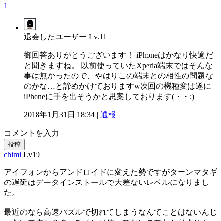
1
退会したユーザー
Lv.11
御回答ありがとうございます！ iPhoneはかなり快適だ
と聞きますね。 以前使っていたXperia端末ではそんな
事は無かったので、やはりこの端末との相性の問題な
のかな…と諦めかけておりますw次回の機種変は遂に
iPhoneに手を出そうかと思案しております(・・;)
2018年1月31日 18:34 |
通報
コメントを入力
投稿
chimi
Lv19
アイフォンからアンドロイドに変えた勢ですがターンマタギ
の遅延はデータインストールで大差ないレベルになりまし
た。
最近のなら高速パズルで切れてしまうなんてことはないんじ