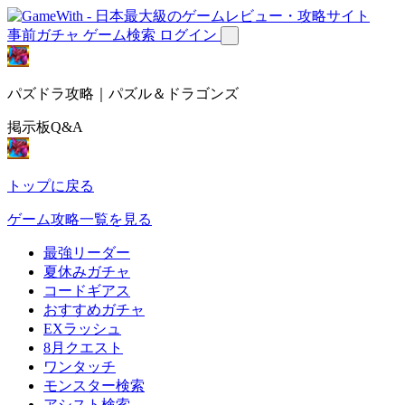
事前ガチャ
ゲーム検索
ログイン
パズドラ攻略｜パズル＆ドラゴンズ
掲示板Q&A
トップに戻る
ゲーム攻略一覧を見る
最強リーダー
夏休みガチャ
コードギアス
おすすめガチャ
EXラッシュ
8月クエスト
ワンタッチ
モンスター検索
アシスト検索