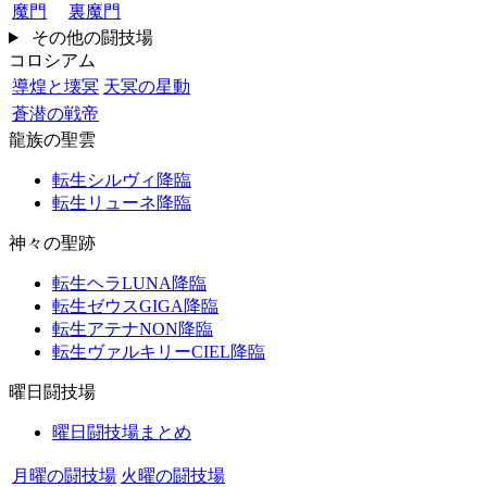
魔門
裏魔門
その他の闘技場
コロシアム
導煌と壊冥
天冥の星動
蒼潜の戦帝
龍族の聖雲
転生シルヴィ降臨
転生リューネ降臨
神々の聖跡
転生ヘラLUNA降臨
転生ゼウスGIGA降臨
転生アテナNON降臨
転生ヴァルキリーCIEL降臨
曜日闘技場
曜日闘技場まとめ
月曜の闘技場
火曜の闘技場