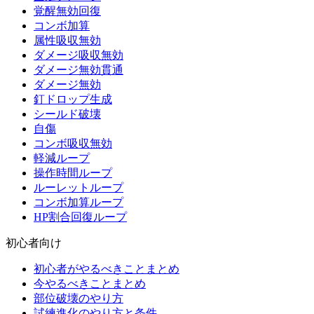
覚醒無効回復
コンボ加算
属性吸収無効
ダメージ吸収無効
ダメージ無効貫通
ダメージ無効
釘ドロップ生成
シールド破壊
自傷
コンボ吸収無効
軽減ループ
操作時間ループ
ルーレットループ
コンボ加算ループ
HP割合回復ループ
初心者向け
初心者がやるべきことまとめ
今やるべきことまとめ
部位破壊のやり方
試練進化のやり方と条件