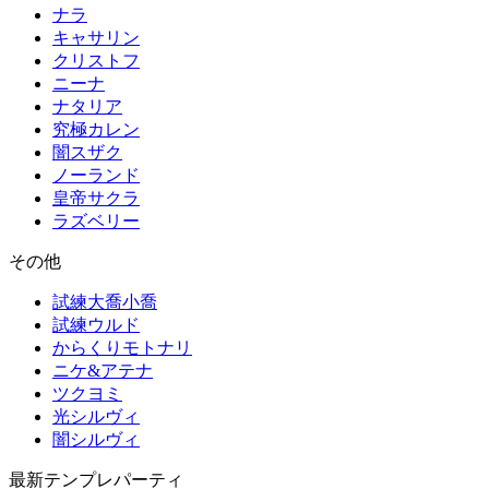
ナラ
キャサリン
クリストフ
ニーナ
ナタリア
究極カレン
闇スザク
ノーランド
皇帝サクラ
ラズベリー
その他
試練大喬小喬
試練ウルド
からくりモトナリ
ニケ&アテナ
ツクヨミ
光シルヴィ
闇シルヴィ
最新テンプレパーティ