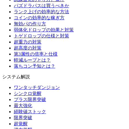
パズドラパスは買うべきか
ランク上げの効率的な方法
コインの効率的な稼ぎ方
無効パの作り方
弱体化ドロップの効果と対策
トゲドロップの仕様と対策
超重力の対策
超高度の対策
第3属性の倍率と仕様
軽減ループとは？
落ちコン予知とは？
システム解説
ワンタッチダンジョン
シンクロ覚醒
プラス限界突破
最大強化
経験値ストック
限界突破
超覚醒