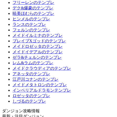
フリーレンのテンプレ
デク&爆豪のテンプレ
暁美ほむらのテンプレ
ヒンメルのテンプレ
ランスのテンプレ
フェルンのテンプレ
メイドイルミナのテンプレ
ブレイブXゴッドのテンプレ
メイドロゼッタのテンプレ
メイドイデアルのテンプレ
ゼラ&チェルンのテンプレ
レム&ラムのテンプレ
メイドクラウディアのテンプレ
アネッタのテンプレ
江戸川コナンのテンプレ
メイドメタトロンのテンプレ
インペリアルドラモンテンプレ
ロゼッタのテンプレ
しづるのテンプレ
ダンジョン攻略情報
最新・注目ダンジョン