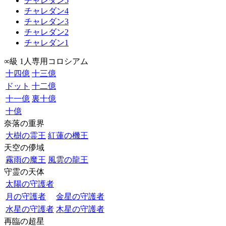
チャレダン5
チャレダン4
チャレダン3
チャレダン2
チャレダン1
∞級 1人専用コロシアム
十四億
十三億
ドット
十二億
十一億
裏十億
十億
奈落の重界
大樹の霊王
紅蓮の機王
天空の儚域
霧雨の魔王
風雲の龍王
守霊の天体
太陽の守護者
月の守護者
金星の守護者
水星の守護者
木星の守護者
再臨の超星