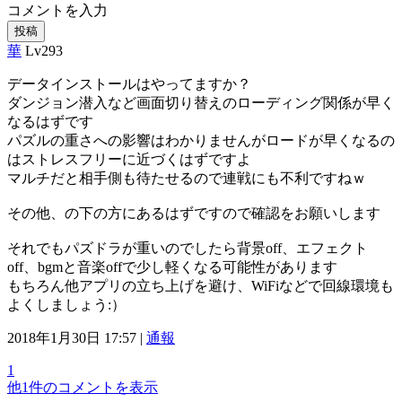
コメントを入力
投稿
華
Lv293
データインストールはやってますか？
ダンジョン潜入など画面切り替えのローディング関係が早く
なるはずです
パズルの重さへの影響はわかりませんがロードが早くなるの
はストレスフリーに近づくはずですよ
マルチだと相手側も待たせるので連戦にも不利ですねｗ
その他、の下の方にあるはずですので確認をお願いします
それでもパズドラが重いのでしたら背景off、エフェクト
off、bgmと音楽offで少し軽くなる可能性があります
もちろん他アプリの立ち上げを避け、WiFiなどで回線環境も
よくしましょう:）
2018年1月30日 17:57 |
通報
1
他1件のコメントを表示