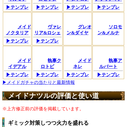
▶テンプレ
▶テンプレ
▶テンプレ
▶テンプレ
メイド
ヴァレ
グレオ
ソロモ
ノクタリア
リア&ロシェ
ン&ダイヤ
ン&メルナ
▶テンプレ
▶テンプレ
メイド
執事ク
メイド
執事ア
イデアル
ロトビ
ネレ
ルバート
▶テンプレ
▶テンプレ
▶テンプレ
▶テンプレ
▶メイドガチャの当たりと最新情報
メイドナツルの評価と使い道
※上方修正前の評価を掲載しています。
ギミック対策しつつ火力を盛れる