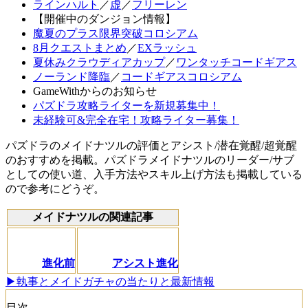
ラインハルト
／
虚
／
フリーレン
【開催中のダンジョン情報】
魔夏のプラス限界突破コロシアム
8月クエストまとめ
／
EXラッシュ
夏休みクラウディアカップ
／
ワンタッチコードギアス
ノーランド降臨
／
コードギアスコロシアム
GameWithからのお知らせ
パズドラ攻略ライターを新規募集中！
未経験可&完全在宅！攻略ライター募集！
パズドラのメイドナツルの評価とアシスト/潜在覚醒/超覚醒
のおすすめを掲載。パズドラメイドナツルのリーダー/サブ
としての使い道、入手方法やスキル上げ方法も掲載している
ので参考にどうぞ。
メイドナツルの関連記事
進化前
アシスト進化
▶執事とメイドガチャの当たりと最新情報
目次