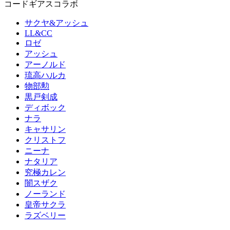
コードギアスコラボ
サクヤ&アッシュ
LL&CC
ロゼ
アッシュ
アーノルド
琉高ハルカ
物部勲
黒戸剣成
ディボック
ナラ
キャサリン
クリストフ
ニーナ
ナタリア
究極カレン
闇スザク
ノーランド
皇帝サクラ
ラズベリー