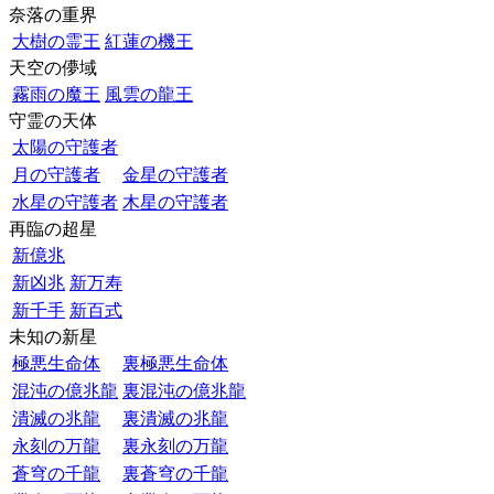
奈落の重界
大樹の霊王
紅蓮の機王
天空の儚域
霧雨の魔王
風雲の龍王
守霊の天体
太陽の守護者
月の守護者
金星の守護者
水星の守護者
木星の守護者
再臨の超星
新億兆
新凶兆
新万寿
新千手
新百式
未知の新星
極悪生命体
裏極悪生命体
混沌の億兆龍
裏混沌の億兆龍
潰滅の兆龍
裏潰滅の兆龍
永刻の万龍
裏永刻の万龍
蒼穹の千龍
裏蒼穹の千龍