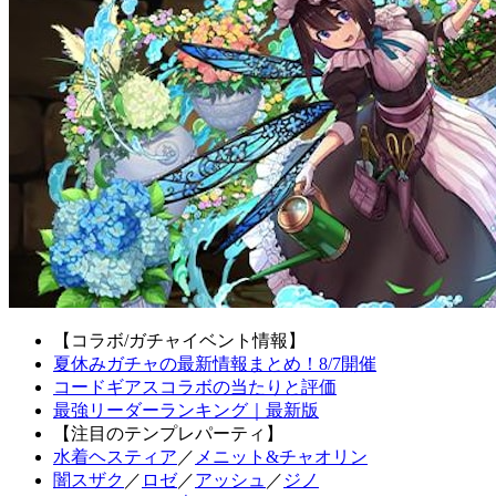
【コラボ/ガチャイベント情報】
夏休みガチャの最新情報まとめ！8/7開催
コードギアスコラボの当たりと評価
最強リーダーランキング｜最新版
【注目のテンプレパーティ】
水着ヘスティア
／
メニット&チャオリン
闇スザク
／
ロゼ
／
アッシュ
／
ジノ