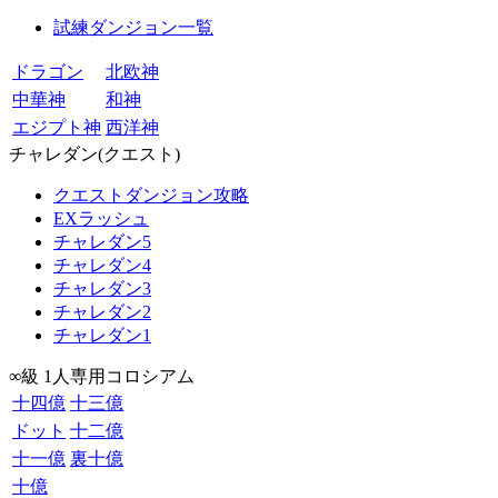
試練ダンジョン一覧
ドラゴン
北欧神
中華神
和神
エジプト神
西洋神
チャレダン(クエスト)
クエストダンジョン攻略
EXラッシュ
チャレダン5
チャレダン4
チャレダン3
チャレダン2
チャレダン1
∞級 1人専用コロシアム
十四億
十三億
ドット
十二億
十一億
裏十億
十億