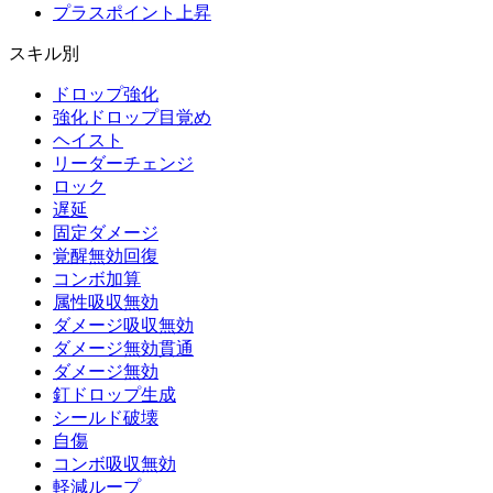
プラスポイント上昇
スキル別
ドロップ強化
強化ドロップ目覚め
ヘイスト
リーダーチェンジ
ロック
遅延
固定ダメージ
覚醒無効回復
コンボ加算
属性吸収無効
ダメージ吸収無効
ダメージ無効貫通
ダメージ無効
釘ドロップ生成
シールド破壊
自傷
コンボ吸収無効
軽減ループ