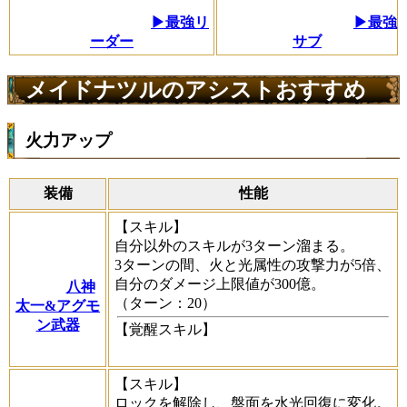
▶最強リ
▶最強
ーダー
サブ
メイドナツルのアシストおすすめ
火力アップ
装備
性能
【スキル】
自分以外のスキルが3ターン溜まる。
3ターンの間、火と光属性の攻撃力が5倍、
自分のダメージ上限値が300億。
八神
（ターン：20）
太一&アグモ
ン武器
【覚醒スキル】
【スキル】
ロックを解除し、盤面を水光回復に変化。