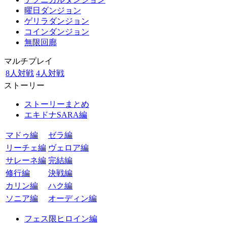
曜日ダンジョン
ゲリラダンジョン
コインダンジョン
無限回廊
マルチプレイ
8人対戦
4人対戦
ストーリー
ストーリーまとめ
エキドナSARA編
マドゥ編
ゼラ編
リーチェ編
ヴェロア編
サレーネ編
完結編
修行編
決戦編
カリン編
ハク編
ソニア編
オーディン編
フェス限ヒロイン編