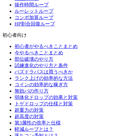
操作時間ループ
ルーレットループ
コンボ加算ループ
HP割合回復ループ
初心者向け
初心者がやるべきことまとめ
今やるべきことまとめ
部位破壊のやり方
試練進化のやり方と条件
パズドラパスは買うべきか
ランク上げの効率的な方法
コインの効率的な稼ぎ方
無効パの作り方
弱体化ドロップの効果と対策
トゲドロップの仕様と対策
超重力の対策
超高度の対策
第3属性の倍率と仕様
軽減ループとは？
落ちコン予知とは？