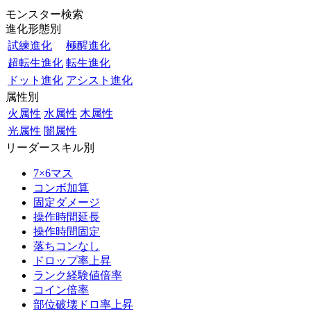
モンスター検索
進化形態別
試練進化
極醒進化
超転生進化
転生進化
ドット進化
アシスト進化
属性別
火属性
水属性
木属性
光属性
闇属性
リーダースキル別
7×6マス
コンボ加算
固定ダメージ
操作時間延長
操作時間固定
落ちコンなし
ドロップ率上昇
ランク経験値倍率
コイン倍率
部位破壊ドロ率上昇