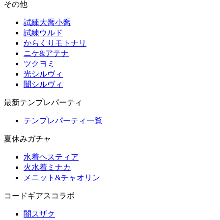
その他
試練大喬小喬
試練ウルド
からくりモトナリ
ニケ&アテナ
ツクヨミ
光シルヴィ
闇シルヴィ
最新テンプレパーティ
テンプレパーティ一覧
夏休みガチャ
水着ヘスティア
火水着ミナカ
メニット&チャオリン
コードギアスコラボ
闇スザク