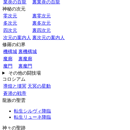
業炎の百龍
裏業炎の百龍
神秘の次元
零次元
裏零次元
多次元
裏多次元
四次元
裏四次元
次元の案内人
裏次元の案内人
修羅の幻界
機構城
裏機構城
魔廊
裏魔廊
魔門
裏魔門
その他の闘技場
コロシアム
導煌と壊冥
天冥の星動
蒼潜の戦帝
龍族の聖雲
転生シルヴィ降臨
転生リューネ降臨
神々の聖跡