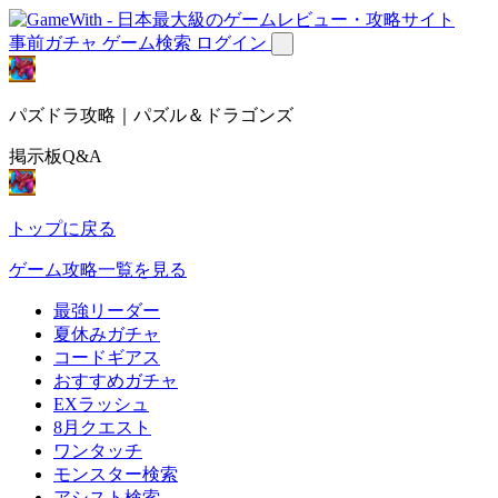
事前ガチャ
ゲーム検索
ログイン
パズドラ攻略｜パズル＆ドラゴンズ
掲示板Q&A
トップに戻る
ゲーム攻略一覧を見る
最強リーダー
夏休みガチャ
コードギアス
おすすめガチャ
EXラッシュ
8月クエスト
ワンタッチ
モンスター検索
アシスト検索