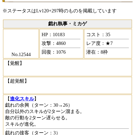
※ステータスはLv120+297時のものを掲載しています
戯れ執事・ミカゲ
HP：10183
コスト：35
攻撃：4860
レア度：★7
回復：1076
潜在：8枠
No.12544
【覚醒】
【超覚醒】
【
進化スキル
】
戯れの余興
（ターン：30→26）
自分以外のスキルが2ターン溜まる。
敵の行動を2ターン遅らせる。
スキルが進化。
戯れの接客
（ターン：3）