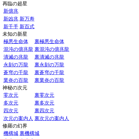
再臨の超星
新億兆
新凶兆
新万寿
新千手
新百式
未知の新星
極悪生命体
裏極悪生命体
混沌の億兆龍
裏混沌の億兆龍
潰滅の兆龍
裏潰滅の兆龍
永刻の万龍
裏永刻の万龍
蒼穹の千龍
裏蒼穹の千龍
業炎の百龍
裏業炎の百龍
神秘の次元
零次元
裏零次元
多次元
裏多次元
四次元
裏四次元
次元の案内人
裏次元の案内人
修羅の幻界
機構城
裏機構城