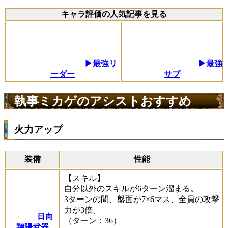
キャラ評価の人気記事を見る
▶最強リ
▶最強
ーダー
サブ
執事ミカゲのアシストおすすめ
火力アップ
装備
性能
【スキル】
自分以外のスキルが6ターン溜まる。
3ターンの間、盤面が7×6マス、全員の攻撃
力が3倍。
日向
（ターン：36）
翔陽武器