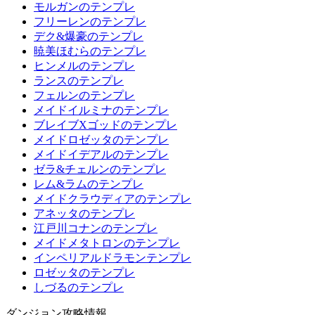
モルガンのテンプレ
フリーレンのテンプレ
デク&爆豪のテンプレ
暁美ほむらのテンプレ
ヒンメルのテンプレ
ランスのテンプレ
フェルンのテンプレ
メイドイルミナのテンプレ
ブレイブXゴッドのテンプレ
メイドロゼッタのテンプレ
メイドイデアルのテンプレ
ゼラ&チェルンのテンプレ
レム&ラムのテンプレ
メイドクラウディアのテンプレ
アネッタのテンプレ
江戸川コナンのテンプレ
メイドメタトロンのテンプレ
インペリアルドラモンテンプレ
ロゼッタのテンプレ
しづるのテンプレ
ダンジョン攻略情報