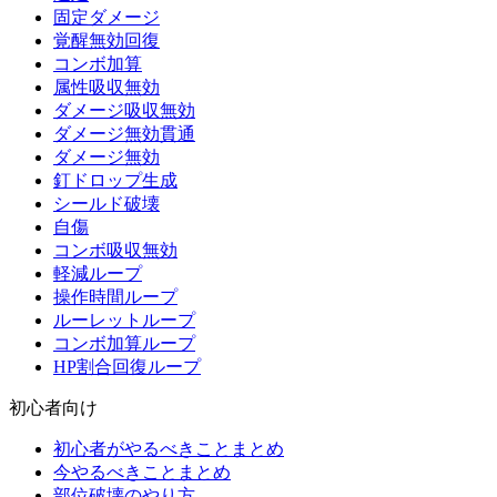
固定ダメージ
覚醒無効回復
コンボ加算
属性吸収無効
ダメージ吸収無効
ダメージ無効貫通
ダメージ無効
釘ドロップ生成
シールド破壊
自傷
コンボ吸収無効
軽減ループ
操作時間ループ
ルーレットループ
コンボ加算ループ
HP割合回復ループ
初心者向け
初心者がやるべきことまとめ
今やるべきことまとめ
部位破壊のやり方