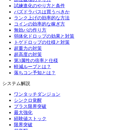
試練進化のやり方と条件
パズドラパスは買うべきか
ランク上げの効率的な方法
コインの効率的な稼ぎ方
無効パの作り方
弱体化ドロップの効果と対策
トゲドロップの仕様と対策
超重力の対策
超高度の対策
第3属性の倍率と仕様
軽減ループとは？
落ちコン予知とは？
システム解説
ワンタッチダンジョン
シンクロ覚醒
プラス限界突破
最大強化
経験値ストック
限界突破