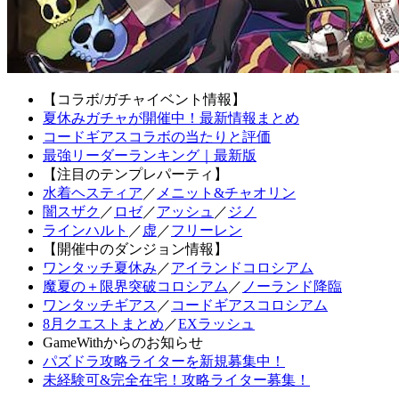
【コラボ/ガチャイベント情報】
夏休みガチャが開催中！最新情報まとめ
コードギアスコラボの当たりと評価
最強リーダーランキング｜最新版
【注目のテンプレパーティ】
水着ヘスティア
／
メニット&チャオリン
闇スザク
／
ロゼ
／
アッシュ
／
ジノ
ラインハルト
／
虚
／
フリーレン
【開催中のダンジョン情報】
ワンタッチ夏休み
／
アイランドコロシアム
魔夏の＋限界突破コロシアム
／
ノーランド降臨
ワンタッチギアス
／
コードギアスコロシアム
8月クエストまとめ
／
EXラッシュ
GameWithからのお知らせ
パズドラ攻略ライターを新規募集中！
未経験可&完全在宅！攻略ライター募集！