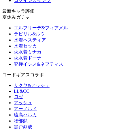
ログインスタンプ
最新キャラ評価
夏休みガチャ
エルフリーデ&フィアメル
ラビリル&ルウ
水着ヘスティア
水着セッカ
火水着ミナカ
火水着ドーナ
究極イシス&ネフティス
コードギアスコラボ
サクヤ&アッシュ
LL&CC
ロゼ
アッシュ
アーノルド
琉高ハルカ
物部勲
黒戸剣成