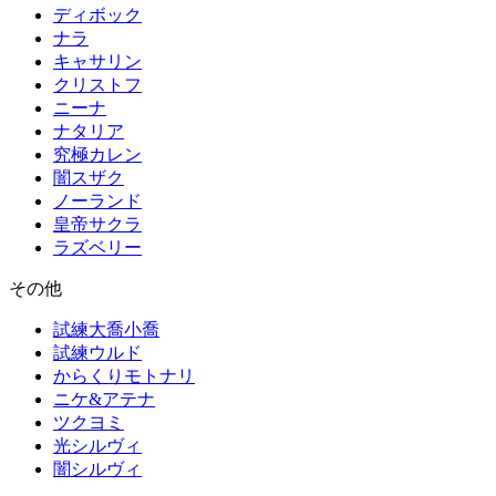
ディボック
ナラ
キャサリン
クリストフ
ニーナ
ナタリア
究極カレン
闇スザク
ノーランド
皇帝サクラ
ラズベリー
その他
試練大喬小喬
試練ウルド
からくりモトナリ
ニケ&アテナ
ツクヨミ
光シルヴィ
闇シルヴィ