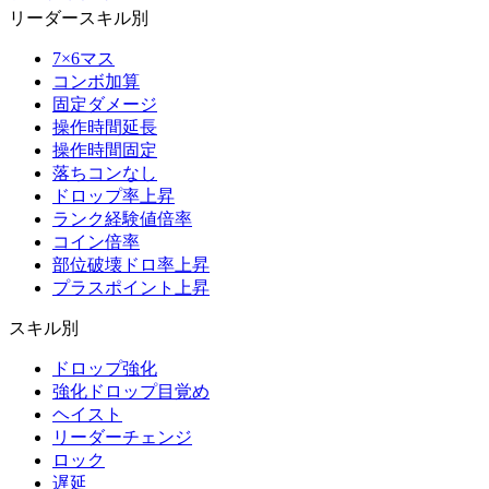
リーダースキル別
7×6マス
コンボ加算
固定ダメージ
操作時間延長
操作時間固定
落ちコンなし
ドロップ率上昇
ランク経験値倍率
コイン倍率
部位破壊ドロ率上昇
プラスポイント上昇
スキル別
ドロップ強化
強化ドロップ目覚め
ヘイスト
リーダーチェンジ
ロック
遅延