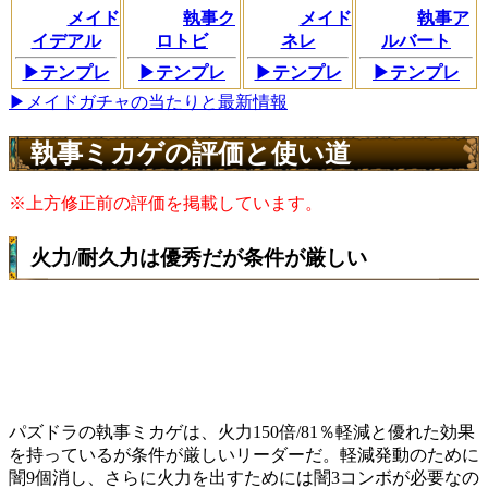
メイド
執事ク
メイド
執事ア
イデアル
ロトビ
ネレ
ルバート
▶テンプレ
▶テンプレ
▶テンプレ
▶テンプレ
▶メイドガチャの当たりと最新情報
執事ミカゲの評価と使い道
※上方修正前の評価を掲載しています。
火力/耐久力は優秀だが条件が厳しい
パズドラの執事ミカゲは、火力150倍/81％軽減と優れた効果
を持っているが条件が厳しいリーダーだ。軽減発動のために
闇9個消し、さらに火力を出すためには闇3コンボが必要なの