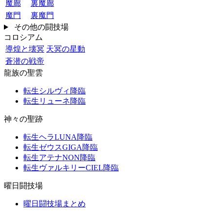
魔廊
裏魔廊
魔門
裏魔門
その他の闘技場
コロシアム
導煌と壊冥
天冥の星動
蒼潜の戦帝
龍族の聖雲
転生シルヴィ降臨
転生リューネ降臨
神々の聖跡
転生ヘラLUNA降臨
転生ゼウスGIGA降臨
転生アテナNON降臨
転生ヴァルキリーCIEL降臨
曜日闘技場
曜日闘技場まとめ