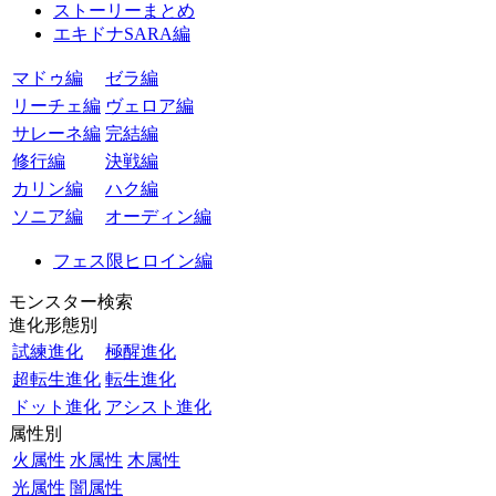
ストーリーまとめ
エキドナSARA編
マドゥ編
ゼラ編
リーチェ編
ヴェロア編
サレーネ編
完結編
修行編
決戦編
カリン編
ハク編
ソニア編
オーディン編
フェス限ヒロイン編
モンスター検索
進化形態別
試練進化
極醒進化
超転生進化
転生進化
ドット進化
アシスト進化
属性別
火属性
水属性
木属性
光属性
闇属性