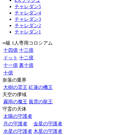
EXラッシュ
チャレダン5
チャレダン4
チャレダン3
チャレダン2
チャレダン1
∞級 1人専用コロシアム
十四億
十三億
ドット
十二億
十一億
裏十億
十億
奈落の重界
大樹の霊王
紅蓮の機王
天空の儚域
霧雨の魔王
風雲の龍王
守霊の天体
太陽の守護者
月の守護者
金星の守護者
水星の守護者
木星の守護者