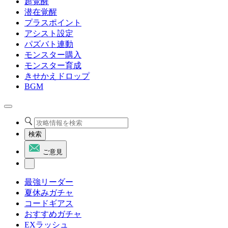
超覚醒
潜在覚醒
プラスポイント
アシスト設定
パズバト連動
モンスター購入
モンスター育成
きせかえドロップ
BGM
検索
ご意見
最強リーダー
夏休みガチャ
コードギアス
おすすめガチャ
EXラッシュ