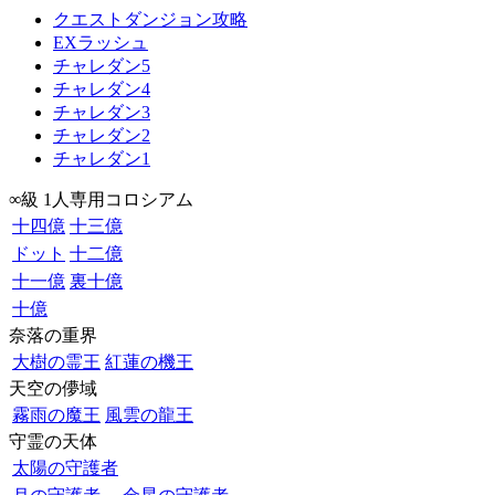
クエストダンジョン攻略
EXラッシュ
チャレダン5
チャレダン4
チャレダン3
チャレダン2
チャレダン1
∞級 1人専用コロシアム
十四億
十三億
ドット
十二億
十一億
裏十億
十億
奈落の重界
大樹の霊王
紅蓮の機王
天空の儚域
霧雨の魔王
風雲の龍王
守霊の天体
太陽の守護者