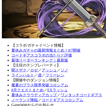
【コラボ/ガチャイベント情報】
夏休みガチャの最新情報まとめ！8/7開催
コードギアスコラボの当たりと評価
最強リーダーランキング｜最新版
【注目のテンプレパーティ】
闇スザク
／
ロゼ
／
アッシュ
／
ジノ
ラインハルト
／
虚
／
フリーレン
【開催中のダンジョン情報】
魔夏のプラス限界突破コロシアム
8月クエストまとめ
／
EXラッシュ
夏休みクラウディアカップ
／
ワンタッチコードギアス
ノーランド降臨
／
コードギアスコロシアム
GameWithからのお知らせ