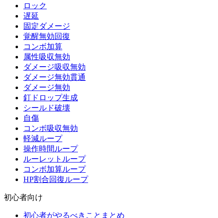
ロック
遅延
固定ダメージ
覚醒無効回復
コンボ加算
属性吸収無効
ダメージ吸収無効
ダメージ無効貫通
ダメージ無効
釘ドロップ生成
シールド破壊
自傷
コンボ吸収無効
軽減ループ
操作時間ループ
ルーレットループ
コンボ加算ループ
HP割合回復ループ
初心者向け
初心者がやるべきことまとめ