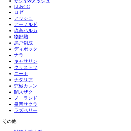
サクヤ&アッシュ
LL&CC
ロゼ
アッシュ
アーノルド
琉高ハルカ
物部勲
黒戸剣成
ディボック
ナラ
キャサリン
クリストフ
ニーナ
ナタリア
究極カレン
闇スザク
ノーランド
皇帝サクラ
ラズベリー
その他