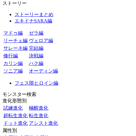
ストーリー
ストーリーまとめ
エキドナSARA編
マドゥ編
ゼラ編
リーチェ編
ヴェロア編
サレーネ編
完結編
修行編
決戦編
カリン編
ハク編
ソニア編
オーディン編
フェス限ヒロイン編
モンスター検索
進化形態別
試練進化
極醒進化
超転生進化
転生進化
ドット進化
アシスト進化
属性別