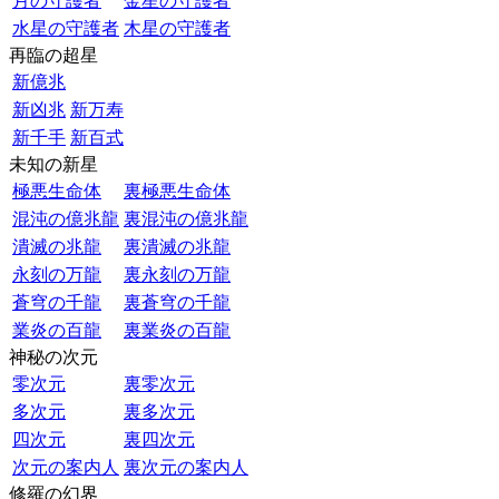
月の守護者
金星の守護者
水星の守護者
木星の守護者
再臨の超星
新億兆
新凶兆
新万寿
新千手
新百式
未知の新星
極悪生命体
裏極悪生命体
混沌の億兆龍
裏混沌の億兆龍
潰滅の兆龍
裏潰滅の兆龍
永刻の万龍
裏永刻の万龍
蒼穹の千龍
裏蒼穹の千龍
業炎の百龍
裏業炎の百龍
神秘の次元
零次元
裏零次元
多次元
裏多次元
四次元
裏四次元
次元の案内人
裏次元の案内人
修羅の幻界