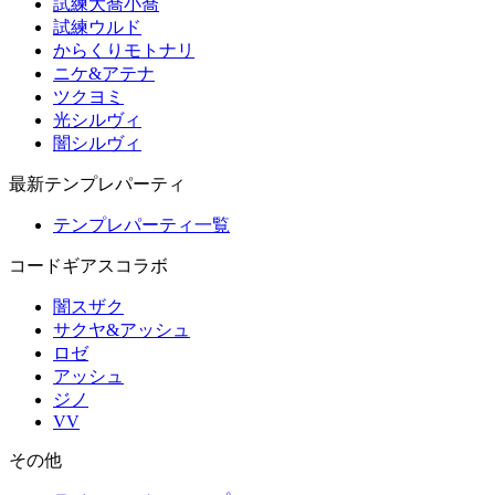
試練大喬小喬
試練ウルド
からくりモトナリ
ニケ&アテナ
ツクヨミ
光シルヴィ
闇シルヴィ
最新テンプレパーティ
テンプレパーティ一覧
コードギアスコラボ
闇スザク
サクヤ&アッシュ
ロゼ
アッシュ
ジノ
VV
その他