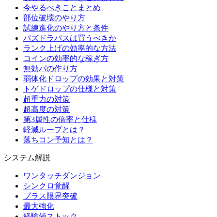
今やるべきことまとめ
部位破壊のやり方
試練進化のやり方と条件
パズドラパスは買うべきか
ランク上げの効率的な方法
コインの効率的な稼ぎ方
無効パの作り方
弱体化ドロップの効果と対策
トゲドロップの仕様と対策
超重力の対策
超高度の対策
第3属性の倍率と仕様
軽減ループとは？
落ちコン予知とは？
システム解説
ワンタッチダンジョン
シンクロ覚醒
プラス限界突破
最大強化
経験値ストック