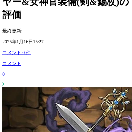
ヤー&女神官装備(剣&錫杖)の
評価
最終更新:
2025年1月16日15:27
コメント
0
件
コメント
0