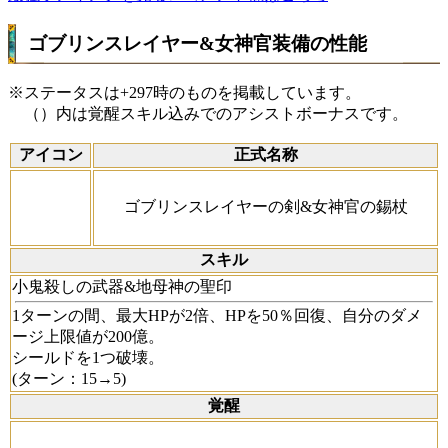
ゴブリンスレイヤー&女神官装備の性能
※ステータスは+297時のものを掲載しています。
（）内は覚醒スキル込みでのアシストボーナスです。
アイコン
正式名称
ゴブリンスレイヤーの剣&女神官の錫杖
スキル
小鬼殺しの武器&地母神の聖印
1ターンの間、最大HPが2倍、HPを50％回復、自分のダメ
ージ上限値が200億。
シールドを1つ破壊。
(ターン：15→5)
覚醒