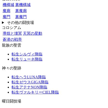
機構城
裏機構城
魔廊
裏魔廊
魔門
裏魔門
その他の闘技場
コロシアム
導煌と壊冥
天冥の星動
蒼潜の戦帝
龍族の聖雲
転生シルヴィ降臨
転生リューネ降臨
神々の聖跡
転生ヘラLUNA降臨
転生ゼウスGIGA降臨
転生アテナNON降臨
転生ヴァルキリーCIEL降臨
曜日闘技場