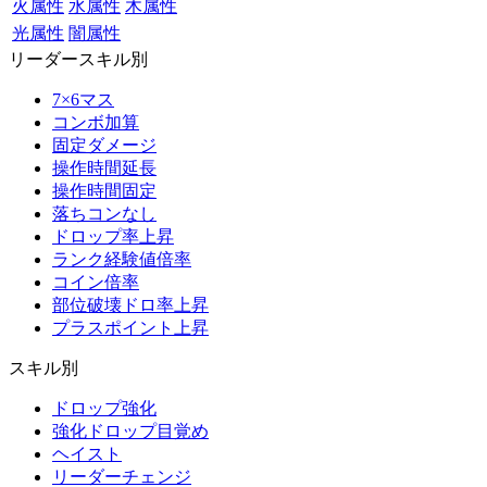
火属性
水属性
木属性
光属性
闇属性
リーダースキル別
7×6マス
コンボ加算
固定ダメージ
操作時間延長
操作時間固定
落ちコンなし
ドロップ率上昇
ランク経験値倍率
コイン倍率
部位破壊ドロ率上昇
プラスポイント上昇
スキル別
ドロップ強化
強化ドロップ目覚め
ヘイスト
リーダーチェンジ