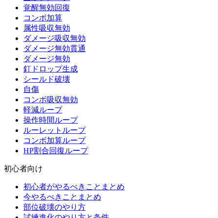
覚醒無効回復
コンボ加算
属性吸収無効
ダメージ吸収無効
ダメージ無効貫通
ダメージ無効
釘ドロップ生成
シールド破壊
自傷
コンボ吸収無効
軽減ループ
操作時間ループ
ルーレットループ
コンボ加算ループ
HP割合回復ループ
初心者向け
初心者がやるべきことまとめ
今やるべきことまとめ
部位破壊のやり方
試練進化のやり方と条件