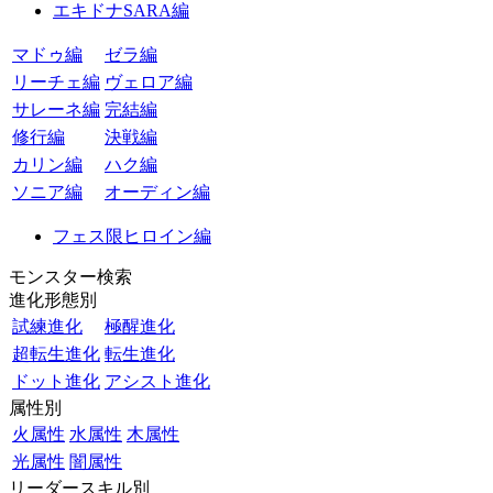
エキドナSARA編
マドゥ編
ゼラ編
リーチェ編
ヴェロア編
サレーネ編
完結編
修行編
決戦編
カリン編
ハク編
ソニア編
オーディン編
フェス限ヒロイン編
モンスター検索
進化形態別
試練進化
極醒進化
超転生進化
転生進化
ドット進化
アシスト進化
属性別
火属性
水属性
木属性
光属性
闇属性
リーダースキル別