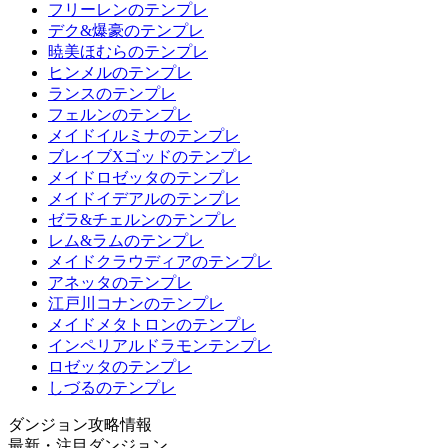
フリーレンのテンプレ
デク&爆豪のテンプレ
暁美ほむらのテンプレ
ヒンメルのテンプレ
ランスのテンプレ
フェルンのテンプレ
メイドイルミナのテンプレ
ブレイブXゴッドのテンプレ
メイドロゼッタのテンプレ
メイドイデアルのテンプレ
ゼラ&チェルンのテンプレ
レム&ラムのテンプレ
メイドクラウディアのテンプレ
アネッタのテンプレ
江戸川コナンのテンプレ
メイドメタトロンのテンプレ
インペリアルドラモンテンプレ
ロゼッタのテンプレ
しづるのテンプレ
ダンジョン攻略情報
最新・注目ダンジョン