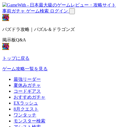
事前ガチャ
ゲーム検索
ログイン
パズドラ攻略｜パズル＆ドラゴンズ
掲示板Q&A
トップに戻る
ゲーム攻略一覧を見る
最強リーダー
夏休みガチャ
コードギアス
おすすめガチャ
EXラッシュ
8月クエスト
ワンタッチ
モンスター検索
アシスト検索