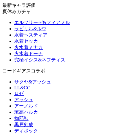
最新キャラ評価
夏休みガチャ
エルフリーデ&フィアメル
ラビリル&ルウ
水着ヘスティア
水着セッカ
火水着ミナカ
火水着ドーナ
究極イシス&ネフティス
コードギアスコラボ
サクヤ&アッシュ
LL&CC
ロゼ
アッシュ
アーノルド
琉高ハルカ
物部勲
黒戸剣成
ディボック