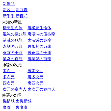
新億兆
新凶兆
新万寿
新千手
新百式
未知の新星
極悪生命体
裏極悪生命体
混沌の億兆龍
裏混沌の億兆龍
潰滅の兆龍
裏潰滅の兆龍
永刻の万龍
裏永刻の万龍
蒼穹の千龍
裏蒼穹の千龍
業炎の百龍
裏業炎の百龍
神秘の次元
零次元
裏零次元
多次元
裏多次元
四次元
裏四次元
次元の案内人
裏次元の案内人
修羅の幻界
機構城
裏機構城
魔廊
裏魔廊