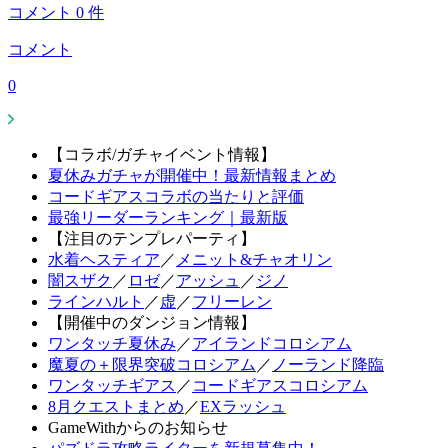
コメント
0
件
コメント
0
【コラボ/ガチャイベント情報】
夏休みガチャが開催中！最新情報まとめ
コードギアスコラボの当たりと評価
最強リーダーランキング｜最新版
【注目のテンプレパーティ】
水着ヘスティア
／
メニット&チャオリン
闇スザク
／
ロゼ
／
アッシュ
／
ジノ
ラインハルト
／
虚
／
フリーレン
【開催中のダンジョン情報】
ワンタッチ夏休み
／
アイランドコロシアム
魔夏の＋限界突破コロシアム
／
ノーランド降臨
ワンタッチギアス
／
コードギアスコロシアム
8月クエストまとめ
／
EXラッシュ
GameWithからのお知らせ