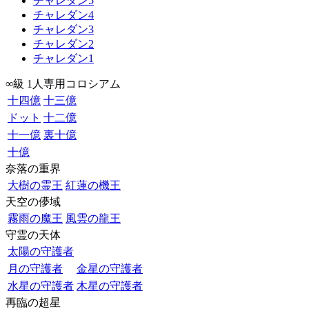
チャレダン5
チャレダン4
チャレダン3
チャレダン2
チャレダン1
∞級 1人専用コロシアム
十四億
十三億
ドット
十二億
十一億
裏十億
十億
奈落の重界
大樹の霊王
紅蓮の機王
天空の儚域
霧雨の魔王
風雲の龍王
守霊の天体
太陽の守護者
月の守護者
金星の守護者
水星の守護者
木星の守護者
再臨の超星