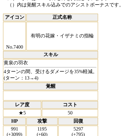
（）内は覚醒スキル込みでのアシストボーナスです。
アイコン
正式名称
有明の花嫁・イザナミの指輪
No.7400
スキル
黄泉の羽衣
4ターンの間、受けるダメージを35%軽減。
(ターン：13→4)
覚醒
レア度
コスト
★5
50
HP
攻撃
回復
991
1195
5297
(+3099)
(+60)
(+795)