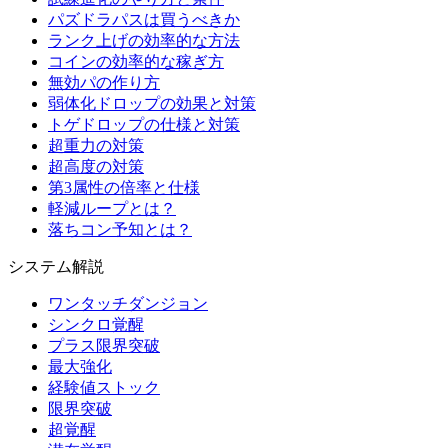
パズドラパスは買うべきか
ランク上げの効率的な方法
コインの効率的な稼ぎ方
無効パの作り方
弱体化ドロップの効果と対策
トゲドロップの仕様と対策
超重力の対策
超高度の対策
第3属性の倍率と仕様
軽減ループとは？
落ちコン予知とは？
システム解説
ワンタッチダンジョン
シンクロ覚醒
プラス限界突破
最大強化
経験値ストック
限界突破
超覚醒