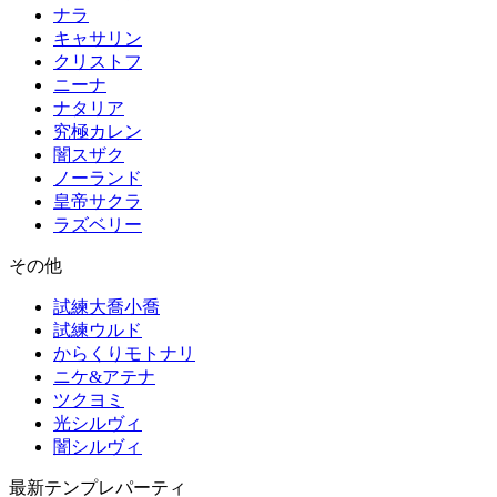
ナラ
キャサリン
クリストフ
ニーナ
ナタリア
究極カレン
闇スザク
ノーランド
皇帝サクラ
ラズベリー
その他
試練大喬小喬
試練ウルド
からくりモトナリ
ニケ&アテナ
ツクヨミ
光シルヴィ
闇シルヴィ
最新テンプレパーティ