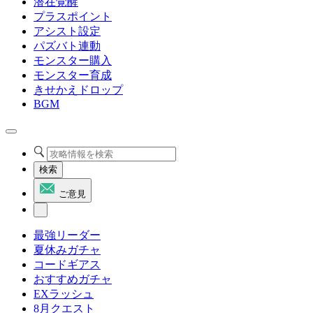
潜在覚醒
プラスポイント
アシスト設定
パズバト連動
モンスター購入
モンスター育成
きせかえドロップ
BGM
検索
ご意見
最強リーダー
夏休みガチャ
コードギアス
おすすめガチャ
EXラッシュ
8月クエスト