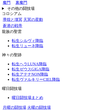
魔門
裏魔門
その他の闘技場
コロシアム
導煌と壊冥
天冥の星動
蒼潜の戦帝
龍族の聖雲
転生シルヴィ降臨
転生リューネ降臨
神々の聖跡
転生ヘラLUNA降臨
転生ゼウスGIGA降臨
転生アテナNON降臨
転生ヴァルキリーCIEL降臨
曜日闘技場
曜日闘技場まとめ
月曜の闘技場
火曜の闘技場