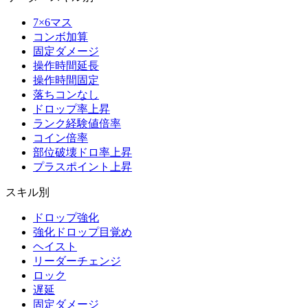
7×6マス
コンボ加算
固定ダメージ
操作時間延長
操作時間固定
落ちコンなし
ドロップ率上昇
ランク経験値倍率
コイン倍率
部位破壊ドロ率上昇
プラスポイント上昇
スキル別
ドロップ強化
強化ドロップ目覚め
ヘイスト
リーダーチェンジ
ロック
遅延
固定ダメージ