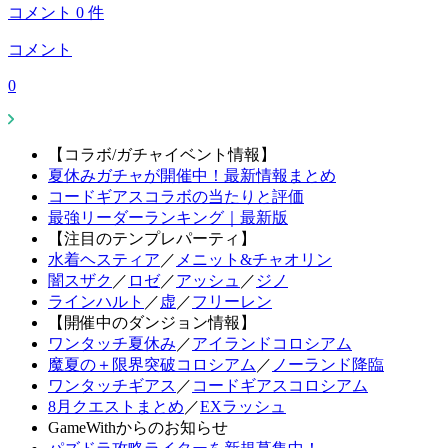
コメント
0
件
コメント
0
【コラボ/ガチャイベント情報】
夏休みガチャが開催中！最新情報まとめ
コードギアスコラボの当たりと評価
最強リーダーランキング｜最新版
【注目のテンプレパーティ】
水着ヘスティア
／
メニット&チャオリン
闇スザク
／
ロゼ
／
アッシュ
／
ジノ
ラインハルト
／
虚
／
フリーレン
【開催中のダンジョン情報】
ワンタッチ夏休み
／
アイランドコロシアム
魔夏の＋限界突破コロシアム
／
ノーランド降臨
ワンタッチギアス
／
コードギアスコロシアム
8月クエストまとめ
／
EXラッシュ
GameWithからのお知らせ