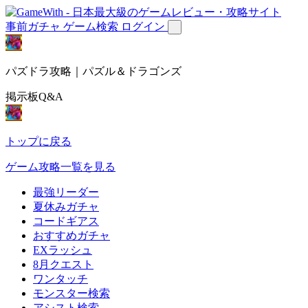
事前ガチャ
ゲーム検索
ログイン
パズドラ攻略｜パズル＆ドラゴンズ
掲示板Q&A
トップに戻る
ゲーム攻略一覧を見る
最強リーダー
夏休みガチャ
コードギアス
おすすめガチャ
EXラッシュ
8月クエスト
ワンタッチ
モンスター検索
アシスト検索