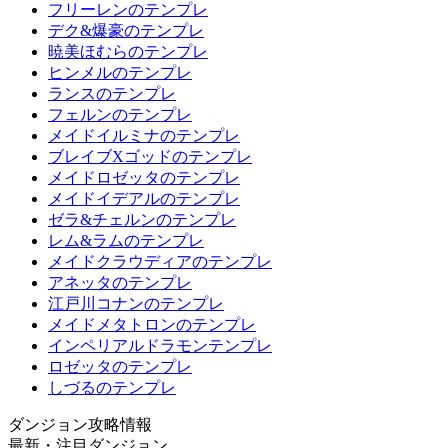
フリーレンのテンプレ
デク&爆豪のテンプレ
暁美ほむらのテンプレ
ヒンメルのテンプレ
ランスのテンプレ
フェルンのテンプレ
メイドイルミナのテンプレ
ブレイブXゴッドのテンプレ
メイドロゼッタのテンプレ
メイドイデアルのテンプレ
ゼラ&チェルンのテンプレ
レム&ラムのテンプレ
メイドクラウディアのテンプレ
アネッタのテンプレ
江戸川コナンのテンプレ
メイドメタトロンのテンプレ
インペリアルドラモンテンプレ
ロゼッタのテンプレ
しづるのテンプレ
ダンジョン攻略情報
最新・注目ダンジョン