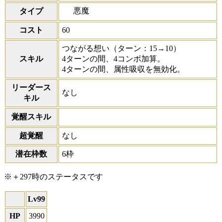
悪魔
タイプ
コスト
60
つながる想い
（ターン：15→10）
スキル
4ターンの間、4コンボ加算。
4ターンの間、属性吸収を無効化。
リーダース
なし
キル
覚醒スキル
超覚醒
なし
潜在枠数
6枠
※＋297時のステータスです
Lv99
HP
3990