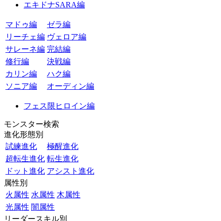
エキドナSARA編
マドゥ編
ゼラ編
リーチェ編
ヴェロア編
サレーネ編
完結編
修行編
決戦編
カリン編
ハク編
ソニア編
オーディン編
フェス限ヒロイン編
モンスター検索
進化形態別
試練進化
極醒進化
超転生進化
転生進化
ドット進化
アシスト進化
属性別
火属性
水属性
木属性
光属性
闇属性
リーダースキル別