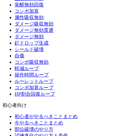
覚醒無効回復
コンボ加算
属性吸収無効
ダメージ吸収無効
ダメージ無効貫通
ダメージ無効
釘ドロップ生成
シールド破壊
自傷
コンボ吸収無効
軽減ループ
操作時間ループ
ルーレットループ
コンボ加算ループ
HP割合回復ループ
初心者向け
初心者がやるべきことまとめ
今やるべきことまとめ
部位破壊のやり方
試練進化のやり方と条件