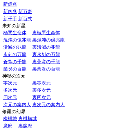
新億兆
新凶兆
新万寿
新千手
新百式
未知の新星
極悪生命体
裏極悪生命体
混沌の億兆龍
裏混沌の億兆龍
潰滅の兆龍
裏潰滅の兆龍
永刻の万龍
裏永刻の万龍
蒼穹の千龍
裏蒼穹の千龍
業炎の百龍
裏業炎の百龍
神秘の次元
零次元
裏零次元
多次元
裏多次元
四次元
裏四次元
次元の案内人
裏次元の案内人
修羅の幻界
機構城
裏機構城
魔廊
裏魔廊