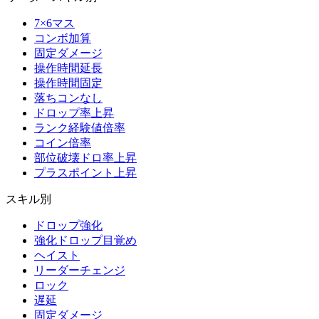
7×6マス
コンボ加算
固定ダメージ
操作時間延長
操作時間固定
落ちコンなし
ドロップ率上昇
ランク経験値倍率
コイン倍率
部位破壊ドロ率上昇
プラスポイント上昇
スキル別
ドロップ強化
強化ドロップ目覚め
ヘイスト
リーダーチェンジ
ロック
遅延
固定ダメージ