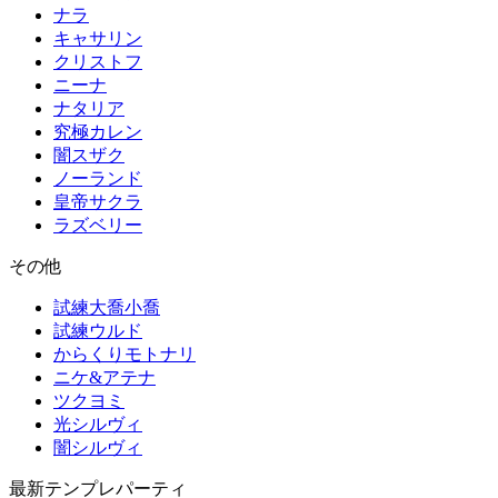
ナラ
キャサリン
クリストフ
ニーナ
ナタリア
究極カレン
闇スザク
ノーランド
皇帝サクラ
ラズベリー
その他
試練大喬小喬
試練ウルド
からくりモトナリ
ニケ&アテナ
ツクヨミ
光シルヴィ
闇シルヴィ
最新テンプレパーティ