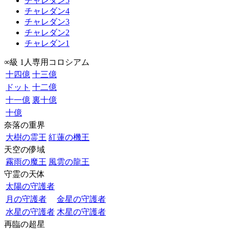
チャレダン5
チャレダン4
チャレダン3
チャレダン2
チャレダン1
∞級 1人専用コロシアム
十四億
十三億
ドット
十二億
十一億
裏十億
十億
奈落の重界
大樹の霊王
紅蓮の機王
天空の儚域
霧雨の魔王
風雲の龍王
守霊の天体
太陽の守護者
月の守護者
金星の守護者
水星の守護者
木星の守護者
再臨の超星