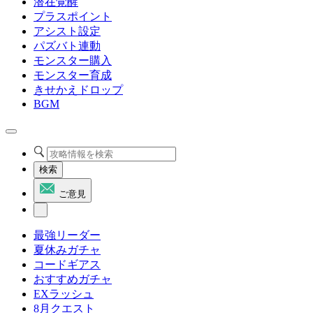
潜在覚醒
プラスポイント
アシスト設定
パズバト連動
モンスター購入
モンスター育成
きせかえドロップ
BGM
検索
ご意見
最強リーダー
夏休みガチャ
コードギアス
おすすめガチャ
EXラッシュ
8月クエスト