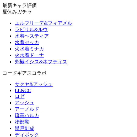
最新キャラ評価
夏休みガチャ
エルフリーデ&フィアメル
ラビリル&ルウ
水着ヘスティア
水着セッカ
火水着ミナカ
火水着ドーナ
究極イシス&ネフティス
コードギアスコラボ
サクヤ&アッシュ
LL&CC
ロゼ
アッシュ
アーノルド
琉高ハルカ
物部勲
黒戸剣成
ディボック