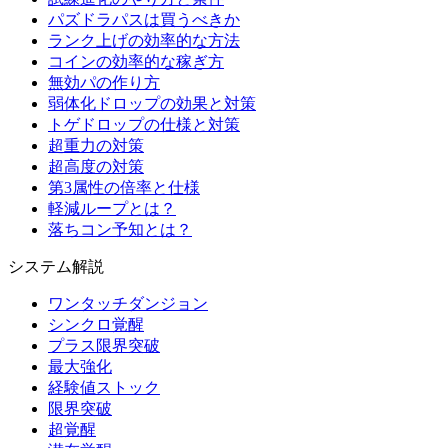
パズドラパスは買うべきか
ランク上げの効率的な方法
コインの効率的な稼ぎ方
無効パの作り方
弱体化ドロップの効果と対策
トゲドロップの仕様と対策
超重力の対策
超高度の対策
第3属性の倍率と仕様
軽減ループとは？
落ちコン予知とは？
システム解説
ワンタッチダンジョン
シンクロ覚醒
プラス限界突破
最大強化
経験値ストック
限界突破
超覚醒