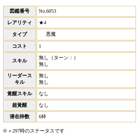
図鑑番号
No.6053
レアリティ
★4
悪魔
タイプ
コスト
1
無し
（ターン：）
スキル
無し
リーダース
無し
キル
無し
覚醒スキル
なし
超覚醒
なし
潜在枠数
6枠
※＋297時のステータスです