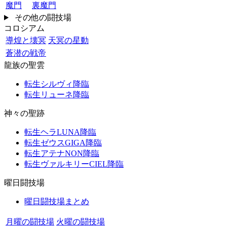
魔門
裏魔門
その他の闘技場
コロシアム
導煌と壊冥
天冥の星動
蒼潜の戦帝
龍族の聖雲
転生シルヴィ降臨
転生リューネ降臨
神々の聖跡
転生ヘラLUNA降臨
転生ゼウスGIGA降臨
転生アテナNON降臨
転生ヴァルキリーCIEL降臨
曜日闘技場
曜日闘技場まとめ
月曜の闘技場
火曜の闘技場