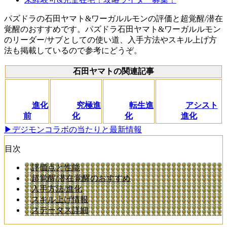
パズドラの石田ヤマト&ワーガルルモンの評価と超覚醒/潜在
覚醒のおすすめです。パズドラ石田ヤマト&ワーガルルモン
のリーダー/サブとしての使い道、入手方法やスキル上げ方
法も掲載しているので参考にどうぞ。
石田ヤマトの関連記事
進化
究極進
転生進
アシスト
前
化
化
進化
▶デジモンコラボの当たりと最新情報
目次
評価点と性能
超覚醒/潜在覚醒のおすすめ
入手方法/進化
スキル上げ情報
ステータス詳細