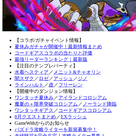
【コラボ/ガチャイベント情報】
夏休みガチャが開催中！最新情報まとめ
コードギアスコラボの当たりと評価
最強リーダーランキング｜最新版
【注目のテンプレパーティ】
水着ヘスティア
／
メニット&チャオリン
闇スザク
／
ロゼ
／
アッシュ
／
ジノ
ラインハルト
／
虚
／
フリーレン
【開催中のダンジョン情報】
ワンタッチ夏休み
／
アイランドコロシアム
魔夏の＋限界突破コロシアム
／
ノーランド降臨
ワンタッチギアス
／
コードギアスコロシアム
8月クエストまとめ
／
EXラッシュ
GameWithからのお知らせ
パズドラ攻略ライターを新規募集中！
未経験可&完全在宅！攻略ライター募集！