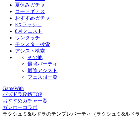
夏休みガチャ
コードギアス
おすすめガチャ
EXラッシュ
8月クエスト
ワンタッチ
モンスター検索
アシスト検索
その他
最強パーティ
最強アシスト
フェス限一覧
GameWith
パズドラ攻略TOP
おすすめガチャ一覧
ガンホーコラボ
ラクシュミ&ルドラのテンプレパーティ（ラクシュミ&ルド