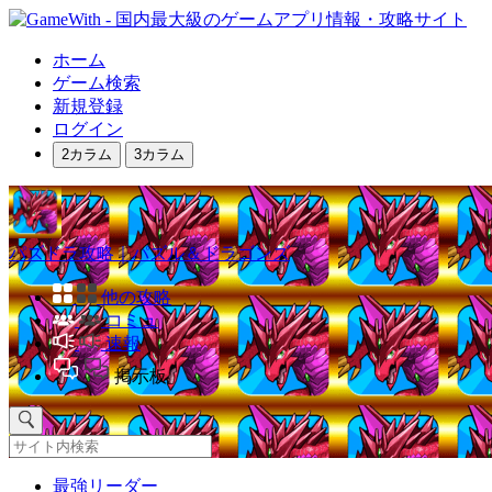
ホーム
ゲーム検索
新規登録
ログイン
2カラム
3カラム
パズドラ攻略｜パズル＆ドラゴンズ
他の攻略
コミュ
速報
掲示板
最強リーダー