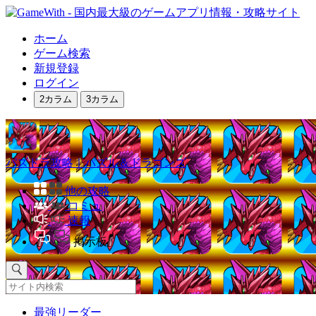
ホーム
ゲーム検索
新規登録
ログイン
2カラム
3カラム
パズドラ攻略｜パズル＆ドラゴンズ
他の攻略
コミュ
速報
掲示板
最強リーダー