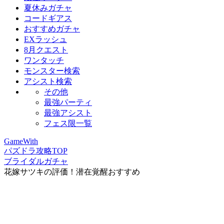
夏休みガチャ
コードギアス
おすすめガチャ
EXラッシュ
8月クエスト
ワンタッチ
モンスター検索
アシスト検索
その他
最強パーティ
最強アシスト
フェス限一覧
GameWith
パズドラ攻略TOP
ブライダルガチャ
花嫁サツキの評価！潜在覚醒おすすめ