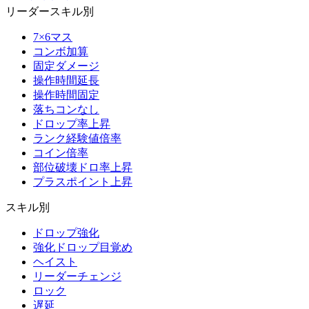
リーダースキル別
7×6マス
コンボ加算
固定ダメージ
操作時間延長
操作時間固定
落ちコンなし
ドロップ率上昇
ランク経験値倍率
コイン倍率
部位破壊ドロ率上昇
プラスポイント上昇
スキル別
ドロップ強化
強化ドロップ目覚め
ヘイスト
リーダーチェンジ
ロック
遅延