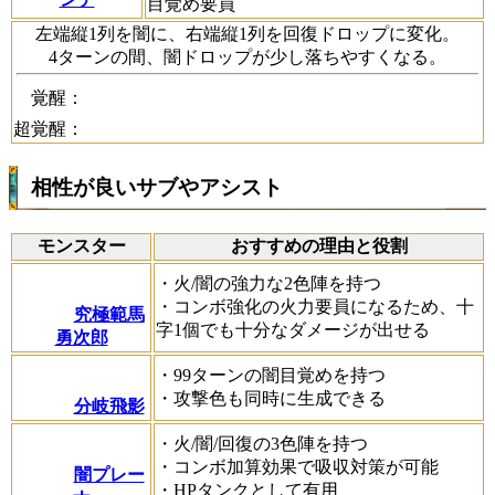
目覚め要員
左端縦1列を闇に、右端縦1列を回復ドロップに変化。
4ターンの間、闇ドロップが少し落ちやすくなる。
覚醒：
超覚醒：
相性が良いサブやアシスト
モンスター
おすすめの理由と役割
・火/闇の強力な2色陣を持つ
・コンボ強化の火力要員になるため、十
究極範馬
字1個でも十分なダメージが出せる
勇次郎
・99ターンの闇目覚めを持つ
・攻撃色も同時に生成できる
分岐飛影
・火/闇/回復の3色陣を持つ
・コンボ加算効果で吸収対策が可能
闇プレー
・HPタンクとして有用