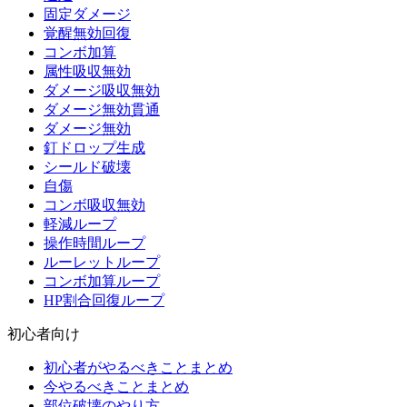
固定ダメージ
覚醒無効回復
コンボ加算
属性吸収無効
ダメージ吸収無効
ダメージ無効貫通
ダメージ無効
釘ドロップ生成
シールド破壊
自傷
コンボ吸収無効
軽減ループ
操作時間ループ
ルーレットループ
コンボ加算ループ
HP割合回復ループ
初心者向け
初心者がやるべきことまとめ
今やるべきことまとめ
部位破壊のやり方