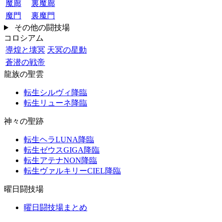
魔廊
裏魔廊
魔門
裏魔門
その他の闘技場
コロシアム
導煌と壊冥
天冥の星動
蒼潜の戦帝
龍族の聖雲
転生シルヴィ降臨
転生リューネ降臨
神々の聖跡
転生ヘラLUNA降臨
転生ゼウスGIGA降臨
転生アテナNON降臨
転生ヴァルキリーCIEL降臨
曜日闘技場
曜日闘技場まとめ