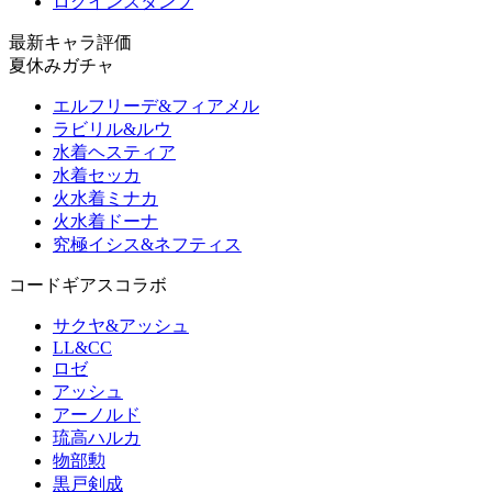
ログインスタンプ
最新キャラ評価
夏休みガチャ
エルフリーデ&フィアメル
ラビリル&ルウ
水着ヘスティア
水着セッカ
火水着ミナカ
火水着ドーナ
究極イシス&ネフティス
コードギアスコラボ
サクヤ&アッシュ
LL&CC
ロゼ
アッシュ
アーノルド
琉高ハルカ
物部勲
黒戸剣成