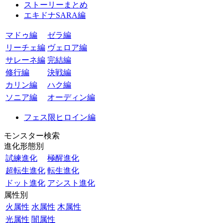
ストーリーまとめ
エキドナSARA編
マドゥ編
ゼラ編
リーチェ編
ヴェロア編
サレーネ編
完結編
修行編
決戦編
カリン編
ハク編
ソニア編
オーディン編
フェス限ヒロイン編
モンスター検索
進化形態別
試練進化
極醒進化
超転生進化
転生進化
ドット進化
アシスト進化
属性別
火属性
水属性
木属性
光属性
闇属性