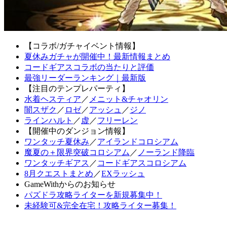
【コラボ/ガチャイベント情報】
夏休みガチャが開催中！最新情報まとめ
コードギアスコラボの当たりと評価
最強リーダーランキング｜最新版
【注目のテンプレパーティ】
水着ヘスティア
／
メニット&チャオリン
闇スザク
／
ロゼ
／
アッシュ
／
ジノ
ラインハルト
／
虚
／
フリーレン
【開催中のダンジョン情報】
ワンタッチ夏休み
／
アイランドコロシアム
魔夏の＋限界突破コロシアム
／
ノーランド降臨
ワンタッチギアス
／
コードギアスコロシアム
8月クエストまとめ
／
EXラッシュ
GameWithからのお知らせ
パズドラ攻略ライターを新規募集中！
未経験可&完全在宅！攻略ライター募集！