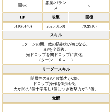
悪魔/バラン
闇/火
○
ス
HP
攻撃
回復
5110(6140)
2625(3158)
792(916)
スキル
1ターンの間、敵の防御力が0になる。
HPを全回復。
光ドロップを闇ドロップに変化。
（ターン：16 → 11）
リーダースキル
闇属性のHPと攻撃力が2倍。
ドロップ操作を3秒延長。
火か闇の5個十字消し1個につき攻撃力が3.5倍。
覚醒