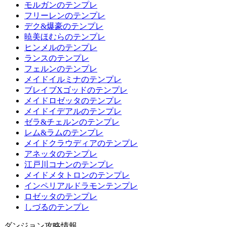
モルガンのテンプレ
フリーレンのテンプレ
デク&爆豪のテンプレ
暁美ほむらのテンプレ
ヒンメルのテンプレ
ランスのテンプレ
フェルンのテンプレ
メイドイルミナのテンプレ
ブレイブXゴッドのテンプレ
メイドロゼッタのテンプレ
メイドイデアルのテンプレ
ゼラ&チェルンのテンプレ
レム&ラムのテンプレ
メイドクラウディアのテンプレ
アネッタのテンプレ
江戸川コナンのテンプレ
メイドメタトロンのテンプレ
インペリアルドラモンテンプレ
ロゼッタのテンプレ
しづるのテンプレ
ダンジョン攻略情報