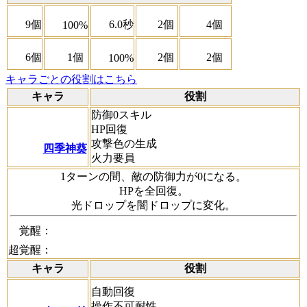
9個
6.0秒
2個
4個
100%
6個
1個
2個
2個
100%
キャラごとの役割はこちら
キャラ
役割
防御0スキル
HP回復
攻撃色の生成
四季神葵
火力要員
1ターンの間、敵の防御力が0になる。
HPを全回復。
光ドロップを闇ドロップに変化。
覚醒：
超覚醒：
キャラ
役割
自動回復
操作不可耐性