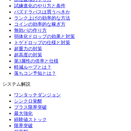
試練進化のやり方と条件
パズドラパスは買うべきか
ランク上げの効率的な方法
コインの効率的な稼ぎ方
無効パの作り方
弱体化ドロップの効果と対策
トゲドロップの仕様と対策
超重力の対策
超高度の対策
第3属性の倍率と仕様
軽減ループとは？
落ちコン予知とは？
システム解説
ワンタッチダンジョン
シンクロ覚醒
プラス限界突破
最大強化
経験値ストック
限界突破