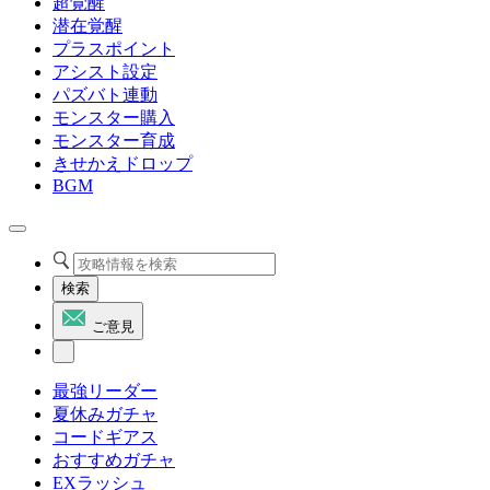
超覚醒
潜在覚醒
プラスポイント
アシスト設定
パズバト連動
モンスター購入
モンスター育成
きせかえドロップ
BGM
検索
ご意見
最強リーダー
夏休みガチャ
コードギアス
おすすめガチャ
EXラッシュ