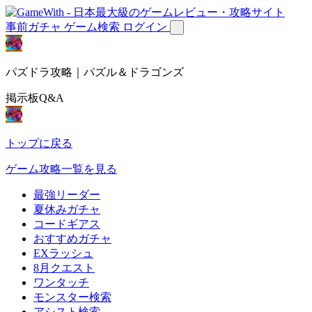
事前ガチャ
ゲーム検索
ログイン
パズドラ攻略｜パズル＆ドラゴンズ
掲示板Q&A
トップに戻る
ゲーム攻略一覧を見る
最強リーダー
夏休みガチャ
コードギアス
おすすめガチャ
EXラッシュ
8月クエスト
ワンタッチ
モンスター検索
アシスト検索