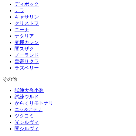
ディボック
ナラ
キャサリン
クリストフ
ニーナ
ナタリア
究極カレン
闇スザク
ノーランド
皇帝サクラ
ラズベリー
その他
試練大喬小喬
試練ウルド
からくりモトナリ
ニケ&アテナ
ツクヨミ
光シルヴィ
闇シルヴィ