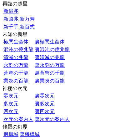
再臨の超星
新億兆
新凶兆
新万寿
新千手
新百式
未知の新星
極悪生命体
裏極悪生命体
混沌の億兆龍
裏混沌の億兆龍
潰滅の兆龍
裏潰滅の兆龍
永刻の万龍
裏永刻の万龍
蒼穹の千龍
裏蒼穹の千龍
業炎の百龍
裏業炎の百龍
神秘の次元
零次元
裏零次元
多次元
裏多次元
四次元
裏四次元
次元の案内人
裏次元の案内人
修羅の幻界
機構城
裏機構城