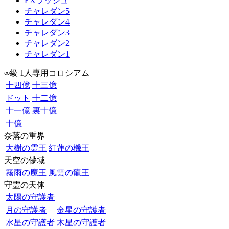
EXラッシュ
チャレダン5
チャレダン4
チャレダン3
チャレダン2
チャレダン1
∞級 1人専用コロシアム
十四億
十三億
ドット
十二億
十一億
裏十億
十億
奈落の重界
大樹の霊王
紅蓮の機王
天空の儚域
霧雨の魔王
風雲の龍王
守霊の天体
太陽の守護者
月の守護者
金星の守護者
水星の守護者
木星の守護者