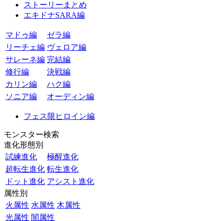
ストーリーまとめ
エキドナSARA編
マドゥ編
ゼラ編
リーチェ編
ヴェロア編
サレーネ編
完結編
修行編
決戦編
カリン編
ハク編
ソニア編
オーディン編
フェス限ヒロイン編
モンスター検索
進化形態別
試練進化
極醒進化
超転生進化
転生進化
ドット進化
アシスト進化
属性別
火属性
水属性
木属性
光属性
闇属性