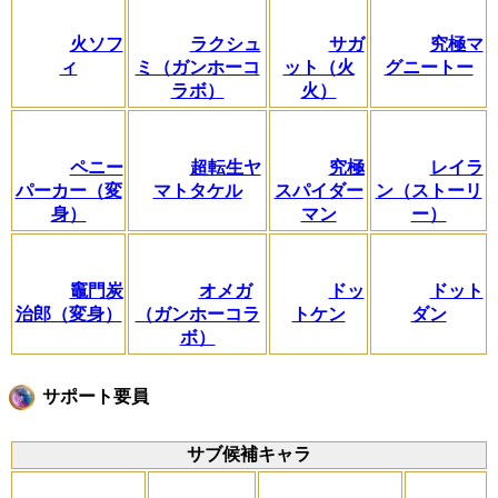
火ソフ
ラクシュ
サガ
究極マ
ィ
ミ（ガンホーコ
ット（火
グニートー
ラボ）
火）
ペニー
超転生ヤ
究極
レイラ
パーカー（変
マトタケル
スパイダー
ン（ストーリ
身）
マン
ー）
竈門炭
オメガ
ドッ
ドット
治郎（変身）
（ガンホーコラ
トケン
ダン
ボ）
サポート要員
サブ候補キャラ