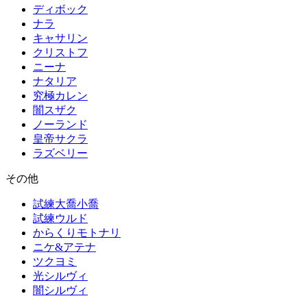
ディボック
ナラ
キャサリン
クリストフ
ニーナ
ナタリア
究極カレン
闇スザク
ノーランド
皇帝サクラ
ラズベリー
その他
試練大喬小喬
試練ウルド
からくりモトナリ
ニケ&アテナ
ツクヨミ
光シルヴィ
闇シルヴィ