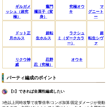
ギルガメ
竈門
究極オウ
マ
ッシュ（超究
禰豆子（変
キ
グニート
極）
身）
ー
ドット正
超転
ラクシュ
超
月ホルス
生ホルス
ミ（ダークカラ
転生シヴ
ー）
ァ
リクウ神
忍野
オウキ
威
忍（究極）
パーティ編成のポイント
【1】できれば全属性編成したい
3色以上同時攻撃で攻撃倍率/コンボ加算/固定ダメージが発動