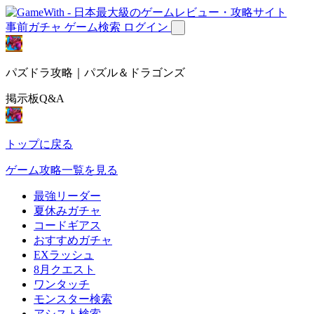
事前ガチャ
ゲーム検索
ログイン
パズドラ攻略｜パズル＆ドラゴンズ
掲示板Q&A
トップに戻る
ゲーム攻略一覧を見る
最強リーダー
夏休みガチャ
コードギアス
おすすめガチャ
EXラッシュ
8月クエスト
ワンタッチ
モンスター検索
アシスト検索