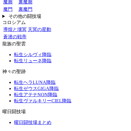
魔廊
裏魔廊
魔門
裏魔門
その他の闘技場
コロシアム
導煌と壊冥
天冥の星動
蒼潜の戦帝
龍族の聖雲
転生シルヴィ降臨
転生リューネ降臨
神々の聖跡
転生ヘラLUNA降臨
転生ゼウスGIGA降臨
転生アテナNON降臨
転生ヴァルキリーCIEL降臨
曜日闘技場
曜日闘技場まとめ