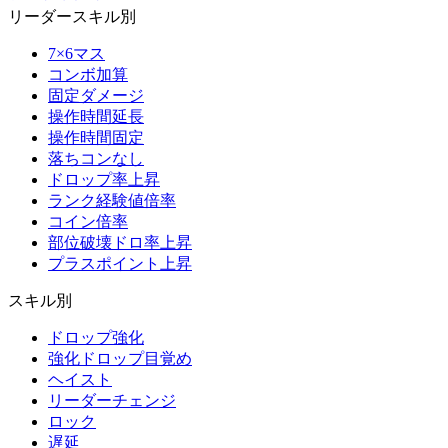
リーダースキル別
7×6マス
コンボ加算
固定ダメージ
操作時間延長
操作時間固定
落ちコンなし
ドロップ率上昇
ランク経験値倍率
コイン倍率
部位破壊ドロ率上昇
プラスポイント上昇
スキル別
ドロップ強化
強化ドロップ目覚め
ヘイスト
リーダーチェンジ
ロック
遅延