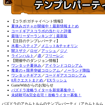
【コラボ/ガチャイベント情報】
夏休みガチャが開催中！最新情報まとめ
コードギアスコラボの当たりと評価
最強リーダーランキング｜最新版
【注目のテンプレパーティ】
水着ヘスティア
／
メニット&チャオリン
闇スザク
／
ロゼ
／
アッシュ
／
ジノ
ラインハルト
／
虚
／
フリーレン
【開催中のダンジョン情報】
ワンタッチ夏休み
／
アイランドコロシアム
魔夏の＋限界突破コロシアム
／
ノーランド降臨
ワンタッチギアス
／
コードギアスコロシアム
8月クエストまとめ
／
EXラッシュ
GameWithからのお知らせ
パズドラ攻略ライターを新規募集中！
未経験可&完全在宅！攻略ライター募集！
パズドラのアカムトルムのテンプレパーティ（アカムトルム