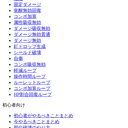
固定ダメージ
覚醒無効回復
コンボ加算
属性吸収無効
ダメージ吸収無効
ダメージ無効貫通
ダメージ無効
釘ドロップ生成
シールド破壊
自傷
コンボ吸収無効
軽減ループ
操作時間ループ
ルーレットループ
コンボ加算ループ
HP割合回復ループ
初心者向け
初心者がやるべきことまとめ
今やるべきことまとめ
部位破壊のやり方