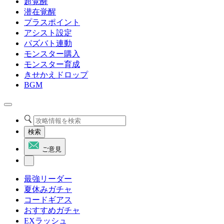
超覚醒
潜在覚醒
プラスポイント
アシスト設定
パズバト連動
モンスター購入
モンスター育成
きせかえドロップ
BGM
検索
ご意見
最強リーダー
夏休みガチャ
コードギアス
おすすめガチャ
EXラッシュ