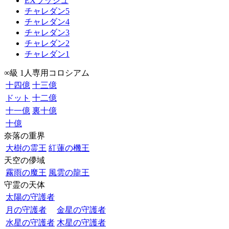
EXラッシュ
チャレダン5
チャレダン4
チャレダン3
チャレダン2
チャレダン1
∞級 1人専用コロシアム
十四億
十三億
ドット
十二億
十一億
裏十億
十億
奈落の重界
大樹の霊王
紅蓮の機王
天空の儚域
霧雨の魔王
風雲の龍王
守霊の天体
太陽の守護者
月の守護者
金星の守護者
水星の守護者
木星の守護者