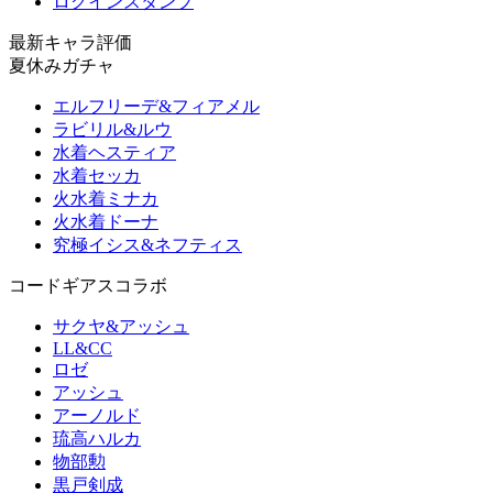
ログインスタンプ
最新キャラ評価
夏休みガチャ
エルフリーデ&フィアメル
ラビリル&ルウ
水着ヘスティア
水着セッカ
火水着ミナカ
火水着ドーナ
究極イシス&ネフティス
コードギアスコラボ
サクヤ&アッシュ
LL&CC
ロゼ
アッシュ
アーノルド
琉高ハルカ
物部勲
黒戸剣成