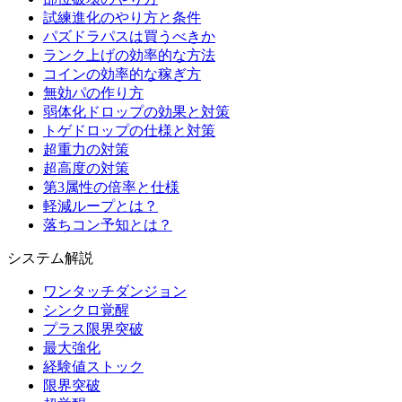
試練進化のやり方と条件
パズドラパスは買うべきか
ランク上げの効率的な方法
コインの効率的な稼ぎ方
無効パの作り方
弱体化ドロップの効果と対策
トゲドロップの仕様と対策
超重力の対策
超高度の対策
第3属性の倍率と仕様
軽減ループとは？
落ちコン予知とは？
システム解説
ワンタッチダンジョン
シンクロ覚醒
プラス限界突破
最大強化
経験値ストック
限界突破