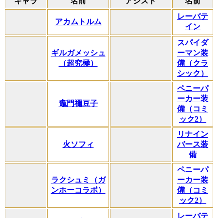
キャラ
名前
アシスト
名前
レーバテ
アカムトルム
イン
スパイダ
ギルガメッシュ
ーマン装
（超究極）
備（クラ
シック）
ペニーパ
ーカー装
竈門禰豆子
備（コミ
ック2）
リナイン
火ソフィ
バース装
備
ペニーパ
ラクシュミ（ガ
ーカー装
ンホーコラボ）
備（コミ
ック2）
レーバテ