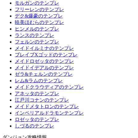
モルガンのテンプレ
フリーレンのテンプレ
デク&爆豪のテンプレ
暁美ほむらのテンプレ
ヒンメルのテンプレ
ランスのテンプレ
フェルンのテンプレ
メイドイルミナのテンプレ
ブレイブXゴッドのテンプレ
メイドロゼッタのテンプレ
メイドイデアルのテンプレ
ゼラ&チェルンのテンプレ
レム&ラムのテンプレ
メイドクラウディアのテンプレ
アネッタのテンプレ
江戸川コナンのテンプレ
メイドメタトロンのテンプレ
インペリアルドラモンテンプレ
ロゼッタのテンプレ
しづるのテンプレ
ダンジョン攻略情報