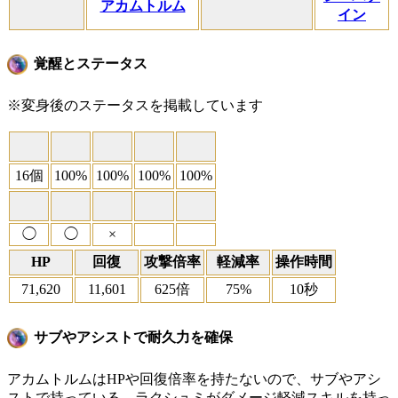
アカムトルム
イン
覚醒とステータス
※変身後のステータスを掲載しています
16個
100%
100%
100%
100%
◯
◯
×
HP
回復
攻撃倍率
軽減率
操作時間
71,620
11,601
625倍
75%
10秒
サブやアシストで耐久力を確保
アカムトルムはHPや回復倍率を持たないので、サブやアシ
ストで持っている。ラクシュミがダメージ軽減スキルを持っ