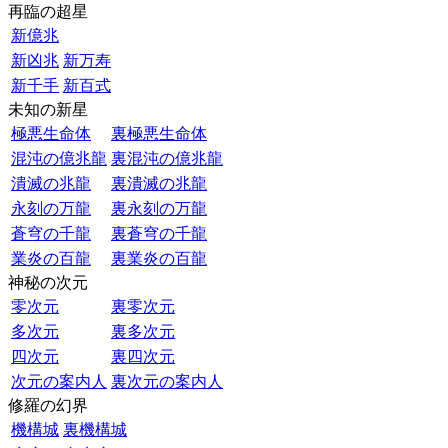
再臨の超星
新億兆
新凶兆
新万寿
新千手
新百式
未知の新星
極悪生命体
裏極悪生命体
混沌の億兆龍
裏混沌の億兆龍
潰滅の兆龍
裏潰滅の兆龍
永刻の万龍
裏永刻の万龍
蒼穹の千龍
裏蒼穹の千龍
業炎の百龍
裏業炎の百龍
神秘の次元
零次元
裏零次元
多次元
裏多次元
四次元
裏四次元
次元の案内人
裏次元の案内人
修羅の幻界
機構城
裏機構城