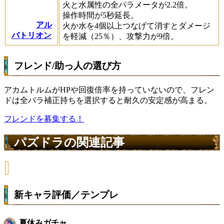
火と水属性の全パラメータが2.2倍。
操作時間が5秒延長。
アル
火か水を4個以上つなげて消すとダメージ
バトリオン
を軽減（25％）、攻撃力が9倍。
フレンド/助っ人の選び方
アカムトルムがHPや回復倍率を持っていないので、フレン
ドは全パラ補正持ちを選択すると耐久の安定感が高まる。
フレンドを募集する！
パズドラの関連記事
新キャラ評価／テンプレ
夏休みガチャ