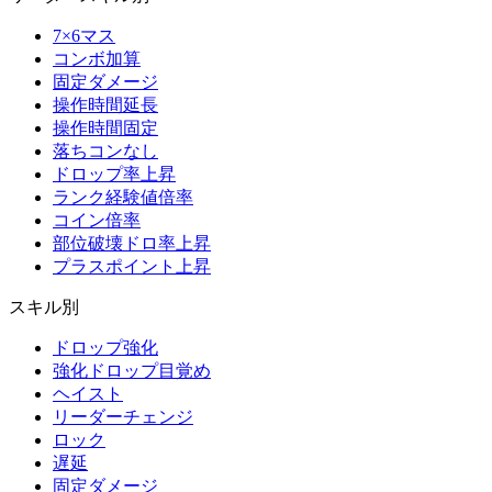
7×6マス
コンボ加算
固定ダメージ
操作時間延長
操作時間固定
落ちコンなし
ドロップ率上昇
ランク経験値倍率
コイン倍率
部位破壊ドロ率上昇
プラスポイント上昇
スキル別
ドロップ強化
強化ドロップ目覚め
ヘイスト
リーダーチェンジ
ロック
遅延
固定ダメージ