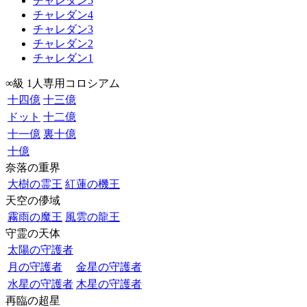
チャレダン5
チャレダン4
チャレダン3
チャレダン2
チャレダン1
∞級 1人専用コロシアム
十四億
十三億
ドット
十二億
十一億
裏十億
十億
奈落の重界
大樹の霊王
紅蓮の機王
天空の儚域
霧雨の魔王
風雲の龍王
守霊の天体
太陽の守護者
月の守護者
金星の守護者
水星の守護者
木星の守護者
再臨の超星