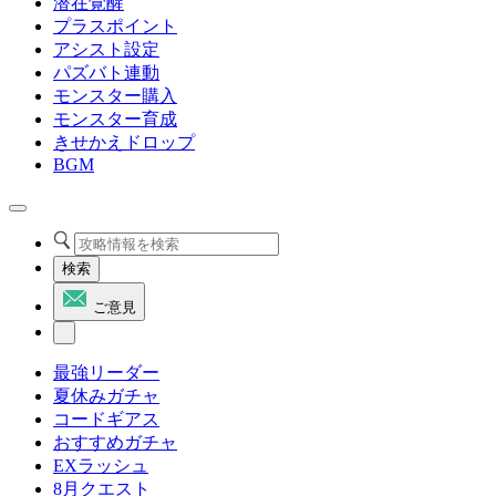
潜在覚醒
プラスポイント
アシスト設定
パズバト連動
モンスター購入
モンスター育成
きせかえドロップ
BGM
検索
ご意見
最強リーダー
夏休みガチャ
コードギアス
おすすめガチャ
EXラッシュ
8月クエスト