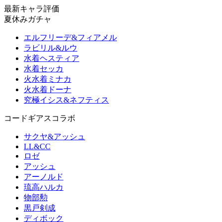
最新キャラ評価
夏休みガチャ
エルフリーデ&フィアメル
ラビリル&ルウ
水着ヘスティア
水着セッカ
火水着ミナカ
火水着ドーナ
究極イシス&ネフティス
コードギアスコラボ
サクヤ&アッシュ
LL&CC
ロゼ
アッシュ
アーノルド
琉高ハルカ
物部勲
黒戸剣成
ディボック