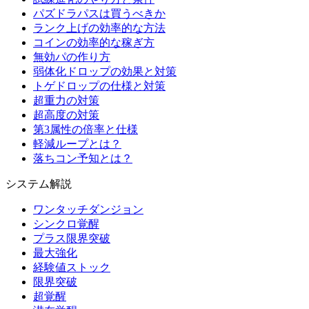
パズドラパスは買うべきか
ランク上げの効率的な方法
コインの効率的な稼ぎ方
無効パの作り方
弱体化ドロップの効果と対策
トゲドロップの仕様と対策
超重力の対策
超高度の対策
第3属性の倍率と仕様
軽減ループとは？
落ちコン予知とは？
システム解説
ワンタッチダンジョン
シンクロ覚醒
プラス限界突破
最大強化
経験値ストック
限界突破
超覚醒