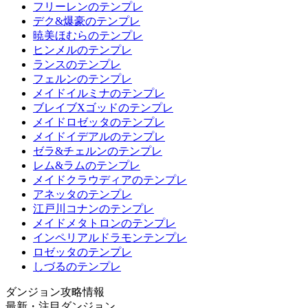
フリーレンのテンプレ
デク&爆豪のテンプレ
暁美ほむらのテンプレ
ヒンメルのテンプレ
ランスのテンプレ
フェルンのテンプレ
メイドイルミナのテンプレ
ブレイブXゴッドのテンプレ
メイドロゼッタのテンプレ
メイドイデアルのテンプレ
ゼラ&チェルンのテンプレ
レム&ラムのテンプレ
メイドクラウディアのテンプレ
アネッタのテンプレ
江戸川コナンのテンプレ
メイドメタトロンのテンプレ
インペリアルドラモンテンプレ
ロゼッタのテンプレ
しづるのテンプレ
ダンジョン攻略情報
最新・注目ダンジョン