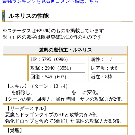
最強ランキングを見る
▶コメント欄はこちら
ルネリスの性能
※ステータスは+297時のものを掲載しています
※（）内の数字は限界突破Lv110時のものです
遊興の魔領主・ルネリス
HP：5795（6996）
属性：
/
攻撃：2940（3551）
レア度：★6
回復：545（607）
潜在：8枠
【スキル】
（ターン：13→4）
を解除し、
を
に変化。
1ターンの間、回復力、操作時間、サブの攻撃力が2倍。
【リーダースキル】
悪魔とドラゴンタイプのHPと攻撃力が2倍。
強化ドロップを含めて5個消した属性の攻撃力が8.5倍。
【覚醒】