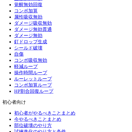
覚醒無効回復
コンボ加算
属性吸収無効
ダメージ吸収無効
ダメージ無効貫通
ダメージ無効
釘ドロップ生成
シールド破壊
自傷
コンボ吸収無効
軽減ループ
操作時間ループ
ルーレットループ
コンボ加算ループ
HP割合回復ループ
初心者向け
初心者がやるべきことまとめ
今やるべきことまとめ
部位破壊のやり方
試練進化のやり方と条件