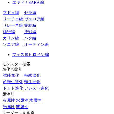
エキドナSARA編
マドゥ編
ゼラ編
リーチェ編
ヴェロア編
サレーネ編
完結編
修行編
決戦編
カリン編
ハク編
ソニア編
オーディン編
フェス限ヒロイン編
モンスター検索
進化形態別
試練進化
極醒進化
超転生進化
転生進化
ドット進化
アシスト進化
属性別
火属性
水属性
木属性
光属性
闇属性
リーダースキル別