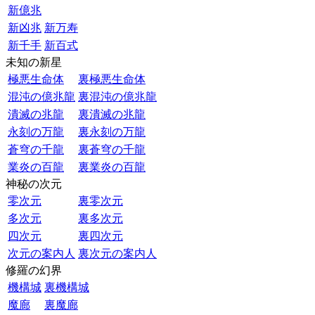
新億兆
新凶兆
新万寿
新千手
新百式
未知の新星
極悪生命体
裏極悪生命体
混沌の億兆龍
裏混沌の億兆龍
潰滅の兆龍
裏潰滅の兆龍
永刻の万龍
裏永刻の万龍
蒼穹の千龍
裏蒼穹の千龍
業炎の百龍
裏業炎の百龍
神秘の次元
零次元
裏零次元
多次元
裏多次元
四次元
裏四次元
次元の案内人
裏次元の案内人
修羅の幻界
機構城
裏機構城
魔廊
裏魔廊