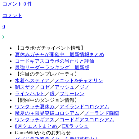
コメント
0
件
コメント
0
【コラボ/ガチャイベント情報】
夏休みガチャが開催中！最新情報まとめ
コードギアスコラボの当たりと評価
最強リーダーランキング｜最新版
【注目のテンプレパーティ】
水着ヘスティア
／
メニット&チャオリン
闇スザク
／
ロゼ
／
アッシュ
／
ジノ
ラインハルト
／
虚
／
フリーレン
【開催中のダンジョン情報】
ワンタッチ夏休み
／
アイランドコロシアム
魔夏の＋限界突破コロシアム
／
ノーランド降臨
ワンタッチギアス
／
コードギアスコロシアム
8月クエストまとめ
／
EXラッシュ
GameWithからのお知らせ