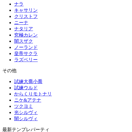
ナラ
キャサリン
クリストフ
ニーナ
ナタリア
究極カレン
闇スザク
ノーランド
皇帝サクラ
ラズベリー
その他
試練大喬小喬
試練ウルド
からくりモトナリ
ニケ&アテナ
ツクヨミ
光シルヴィ
闇シルヴィ
最新テンプレパーティ