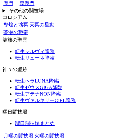
魔門
裏魔門
その他の闘技場
コロシアム
導煌と壊冥
天冥の星動
蒼潜の戦帝
龍族の聖雲
転生シルヴィ降臨
転生リューネ降臨
神々の聖跡
転生ヘラLUNA降臨
転生ゼウスGIGA降臨
転生アテナNON降臨
転生ヴァルキリーCIEL降臨
曜日闘技場
曜日闘技場まとめ
月曜の闘技場
火曜の闘技場