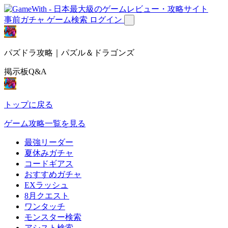
事前ガチャ
ゲーム検索
ログイン
パズドラ攻略｜パズル＆ドラゴンズ
掲示板Q&A
トップに戻る
ゲーム攻略一覧を見る
最強リーダー
夏休みガチャ
コードギアス
おすすめガチャ
EXラッシュ
8月クエスト
ワンタッチ
モンスター検索
アシスト検索