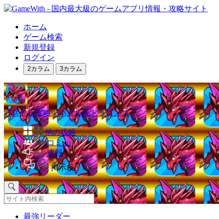
ホーム
ゲーム検索
新規登録
ログイン
2カラム
3カラム
パズドラ攻略｜パズル＆ドラゴンズ
他の攻略
コミュ
速報
掲示板
最強リーダー