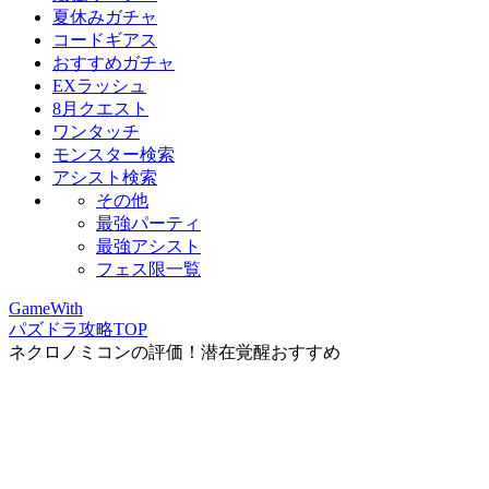
夏休みガチャ
コードギアス
おすすめガチャ
EXラッシュ
8月クエスト
ワンタッチ
モンスター検索
アシスト検索
その他
最強パーティ
最強アシスト
フェス限一覧
GameWith
パズドラ攻略TOP
ネクロノミコンの評価！潜在覚醒おすすめ