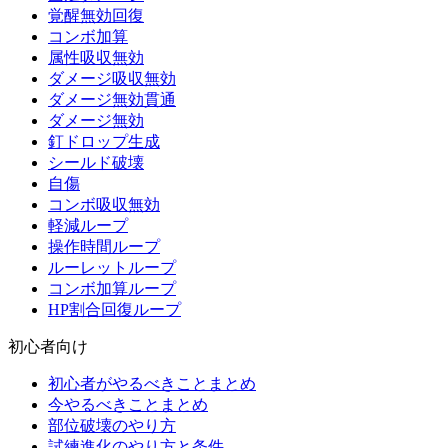
覚醒無効回復
コンボ加算
属性吸収無効
ダメージ吸収無効
ダメージ無効貫通
ダメージ無効
釘ドロップ生成
シールド破壊
自傷
コンボ吸収無効
軽減ループ
操作時間ループ
ルーレットループ
コンボ加算ループ
HP割合回復ループ
初心者向け
初心者がやるべきことまとめ
今やるべきことまとめ
部位破壊のやり方
試練進化のやり方と条件