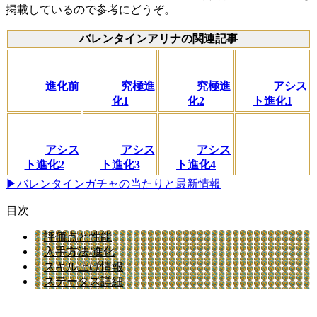
掲載しているので参考にどうぞ。
バレンタインアリナの関連記事
進化前
究極進
究極進
アシス
化1
化2
ト進化1
アシス
アシス
アシス
ト進化2
ト進化3
ト進化4
▶バレンタインガチャの当たりと最新情報
目次
評価点と性能
入手方法/進化
スキル上げ情報
ステータス詳細