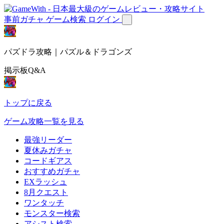
事前ガチャ
ゲーム検索
ログイン
パズドラ攻略｜パズル＆ドラゴンズ
掲示板Q&A
トップに戻る
ゲーム攻略一覧を見る
最強リーダー
夏休みガチャ
コードギアス
おすすめガチャ
EXラッシュ
8月クエスト
ワンタッチ
モンスター検索
アシスト検索