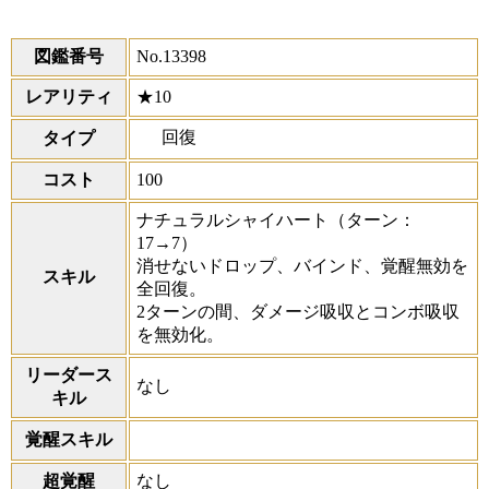
図鑑番号
No.13398
レアリティ
★10
回復
タイプ
コスト
100
ナチュラルシャイハート
（ターン：
17→7）
消せないドロップ、バインド、覚醒無効を
スキル
全回復。
2ターンの間、ダメージ吸収とコンボ吸収
を無効化。
リーダース
なし
キル
覚醒スキル
超覚醒
なし