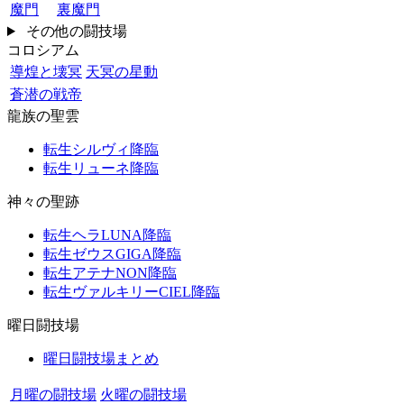
魔門
裏魔門
その他の闘技場
コロシアム
導煌と壊冥
天冥の星動
蒼潜の戦帝
龍族の聖雲
転生シルヴィ降臨
転生リューネ降臨
神々の聖跡
転生ヘラLUNA降臨
転生ゼウスGIGA降臨
転生アテナNON降臨
転生ヴァルキリーCIEL降臨
曜日闘技場
曜日闘技場まとめ
月曜の闘技場
火曜の闘技場