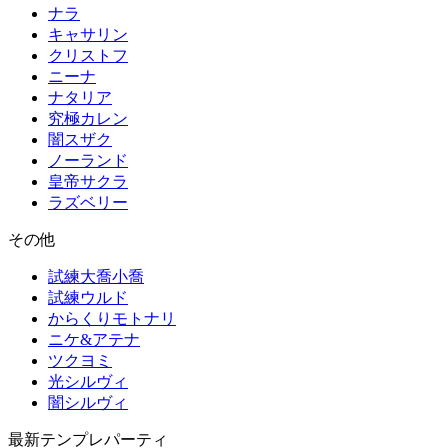
ナラ
キャサリン
クリストフ
ニーナ
ナタリア
究極カレン
闇スザク
ノーランド
皇帝サクラ
ラズベリー
その他
試練大喬小喬
試練ウルド
からくりモトナリ
ニケ&アテナ
ツクヨミ
光シルヴィ
闇シルヴィ
最新テンプレパーティ