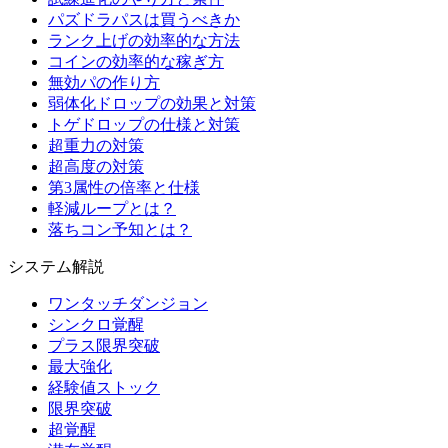
パズドラパスは買うべきか
ランク上げの効率的な方法
コインの効率的な稼ぎ方
無効パの作り方
弱体化ドロップの効果と対策
トゲドロップの仕様と対策
超重力の対策
超高度の対策
第3属性の倍率と仕様
軽減ループとは？
落ちコン予知とは？
システム解説
ワンタッチダンジョン
シンクロ覚醒
プラス限界突破
最大強化
経験値ストック
限界突破
超覚醒