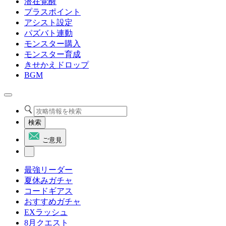
潜在覚醒
プラスポイント
アシスト設定
パズバト連動
モンスター購入
モンスター育成
きせかえドロップ
BGM
検索
ご意見
最強リーダー
夏休みガチャ
コードギアス
おすすめガチャ
EXラッシュ
8月クエスト