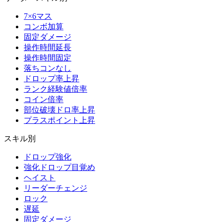
7×6マス
コンボ加算
固定ダメージ
操作時間延長
操作時間固定
落ちコンなし
ドロップ率上昇
ランク経験値倍率
コイン倍率
部位破壊ドロ率上昇
プラスポイント上昇
スキル別
ドロップ強化
強化ドロップ目覚め
ヘイスト
リーダーチェンジ
ロック
遅延
固定ダメージ