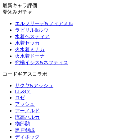
最新キャラ評価
夏休みガチャ
エルフリーデ&フィアメル
ラビリル&ルウ
水着ヘスティア
水着セッカ
火水着ミナカ
火水着ドーナ
究極イシス&ネフティス
コードギアスコラボ
サクヤ&アッシュ
LL&CC
ロゼ
アッシュ
アーノルド
琉高ハルカ
物部勲
黒戸剣成
ディボック