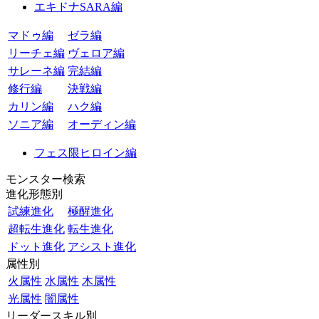
エキドナSARA編
マドゥ編
ゼラ編
リーチェ編
ヴェロア編
サレーネ編
完結編
修行編
決戦編
カリン編
ハク編
ソニア編
オーディン編
フェス限ヒロイン編
モンスター検索
進化形態別
試練進化
極醒進化
超転生進化
転生進化
ドット進化
アシスト進化
属性別
火属性
水属性
木属性
光属性
闇属性
リーダースキル別