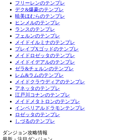
フリーレンのテンプレ
デク&爆豪のテンプレ
暁美ほむらのテンプレ
ヒンメルのテンプレ
ランスのテンプレ
フェルンのテンプレ
メイドイルミナのテンプレ
ブレイブXゴッドのテンプレ
メイドロゼッタのテンプレ
メイドイデアルのテンプレ
ゼラ&チェルンのテンプレ
レム&ラムのテンプレ
メイドクラウディアのテンプレ
アネッタのテンプレ
江戸川コナンのテンプレ
メイドメタトロンのテンプレ
インペリアルドラモンテンプレ
ロゼッタのテンプレ
しづるのテンプレ
ダンジョン攻略情報
最新・注目ダンジョン