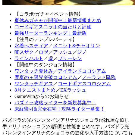
【コラボ/ガチャイベント情報】
夏休みガチャが開催中！最新情報まとめ
コードギアスコラボの当たりと評価
最強リーダーランキング｜最新版
【注目のテンプレパーティ】
水着ヘスティア
／
メニット&チャオリン
闇スザク
／
ロゼ
／
アッシュ
／
ジノ
ラインハルト
／
虚
／
フリーレン
【開催中のダンジョン情報】
ワンタッチ夏休み
／
アイランドコロシアム
魔夏の＋限界突破コロシアム
／
ノーランド降臨
ワンタッチギアス
／
コードギアスコロシアム
8月クエストまとめ
／
EXラッシュ
GameWithからのお知らせ
パズドラ攻略ライターを新規募集中！
未経験可&完全在宅！攻略ライター募集！
パズドラの光バレンタインアリナのショコラ(照れ屋な癒し
手アリナのショコラ)の評価と性能まとめです。パズドラ光
バレンタインアリナのショコラの進化や入手方法についても