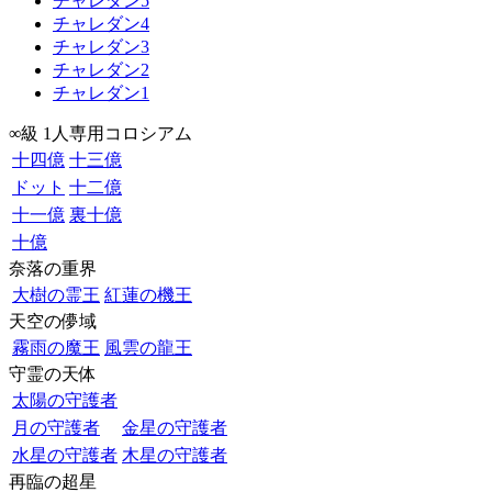
チャレダン5
チャレダン4
チャレダン3
チャレダン2
チャレダン1
∞級 1人専用コロシアム
十四億
十三億
ドット
十二億
十一億
裏十億
十億
奈落の重界
大樹の霊王
紅蓮の機王
天空の儚域
霧雨の魔王
風雲の龍王
守霊の天体
太陽の守護者
月の守護者
金星の守護者
水星の守護者
木星の守護者
再臨の超星