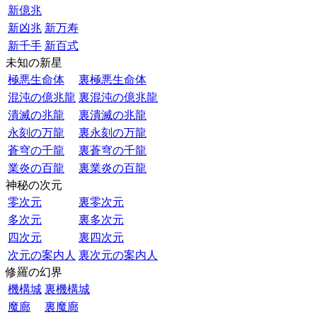
新億兆
新凶兆
新万寿
新千手
新百式
未知の新星
極悪生命体
裏極悪生命体
混沌の億兆龍
裏混沌の億兆龍
潰滅の兆龍
裏潰滅の兆龍
永刻の万龍
裏永刻の万龍
蒼穹の千龍
裏蒼穹の千龍
業炎の百龍
裏業炎の百龍
神秘の次元
零次元
裏零次元
多次元
裏多次元
四次元
裏四次元
次元の案内人
裏次元の案内人
修羅の幻界
機構城
裏機構城
魔廊
裏魔廊