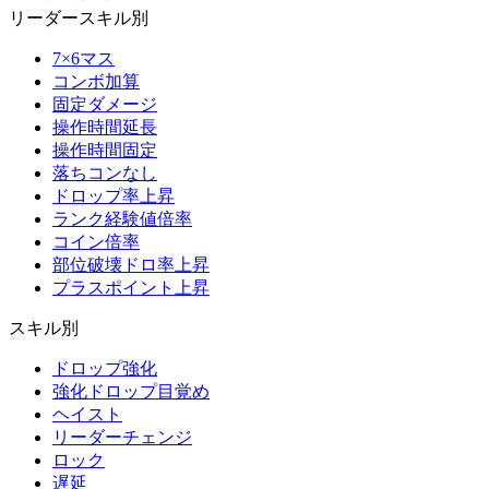
リーダースキル別
7×6マス
コンボ加算
固定ダメージ
操作時間延長
操作時間固定
落ちコンなし
ドロップ率上昇
ランク経験値倍率
コイン倍率
部位破壊ドロ率上昇
プラスポイント上昇
スキル別
ドロップ強化
強化ドロップ目覚め
ヘイスト
リーダーチェンジ
ロック
遅延