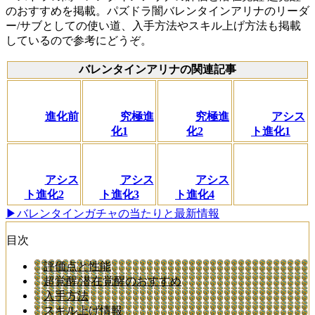
のおすすめを掲載。パズドラ闇バレンタインアリナのリーダ
ー/サブとしての使い道、入手方法やスキル上げ方法も掲載
しているので参考にどうぞ。
バレンタインアリナの関連記事
進化前
究極進
究極進
アシス
化1
化2
ト進化1
アシス
アシス
アシス
ト進化2
ト進化3
ト進化4
▶バレンタインガチャの当たりと最新情報
目次
評価点と性能
超覚醒/潜在覚醒のおすすめ
入手方法
スキル上げ情報