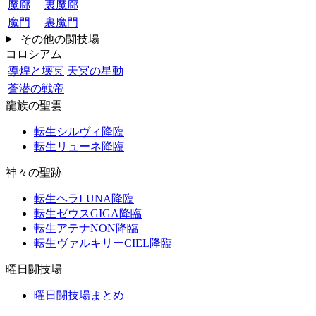
魔廊
裏魔廊
魔門
裏魔門
その他の闘技場
コロシアム
導煌と壊冥
天冥の星動
蒼潜の戦帝
龍族の聖雲
転生シルヴィ降臨
転生リューネ降臨
神々の聖跡
転生ヘラLUNA降臨
転生ゼウスGIGA降臨
転生アテナNON降臨
転生ヴァルキリーCIEL降臨
曜日闘技場
曜日闘技場まとめ