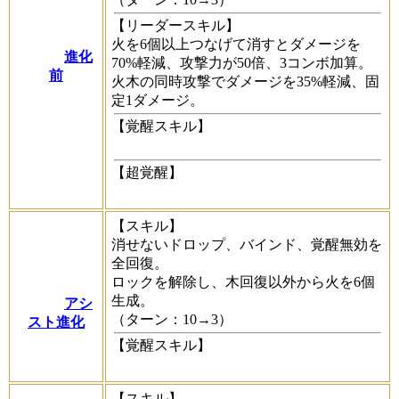
【リーダースキル】
火を6個以上つなげて消すとダメージを
進化
70%軽減、攻撃力が50倍、3コンボ加算。
前
火木の同時攻撃でダメージを35%軽減、固
定1ダメージ。
【覚醒スキル】
【超覚醒】
【スキル】
消せないドロップ、バインド、覚醒無効を
全回復。
ロックを解除し、木回復以外から火を6個
生成。
アシ
（ターン：10→3）
スト進化
【覚醒スキル】
【スキル】