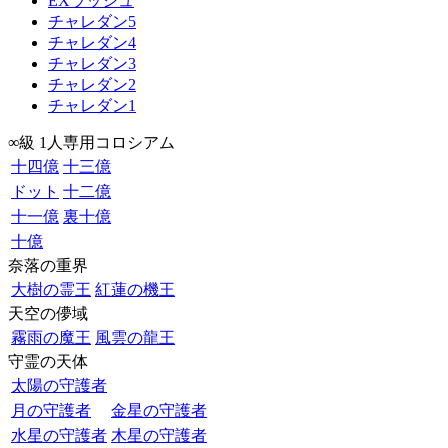
EXラッシュ
チャレダン5
チャレダン4
チャレダン3
チャレダン2
チャレダン1
∞級 1人専用コロシアム
十四億
十三億
ドット
十二億
十一億
裏十億
十億
奈落の重界
大樹の霊王
紅蓮の機王
天空の儚域
霧雨の魔王
風雲の龍王
守霊の天体
太陽の守護者
月の守護者
金星の守護者
水星の守護者
木星の守護者