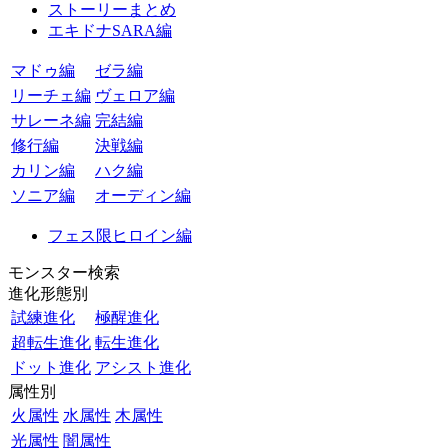
ストーリーまとめ
エキドナSARA編
マドゥ編
ゼラ編
リーチェ編
ヴェロア編
サレーネ編
完結編
修行編
決戦編
カリン編
ハク編
ソニア編
オーディン編
フェス限ヒロイン編
モンスター検索
進化形態別
試練進化
極醒進化
超転生進化
転生進化
ドット進化
アシスト進化
属性別
火属性
水属性
木属性
光属性
闇属性