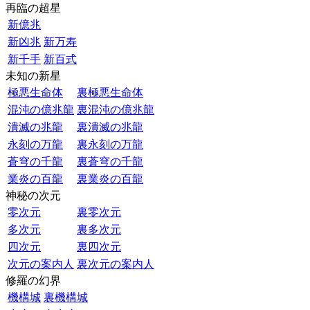
再臨の超星
新億兆
新凶兆
新万寿
新千手
新百式
未知の新星
極悪生命体
裏極悪生命体
混沌の億兆龍
裏混沌の億兆龍
潰滅の兆龍
裏潰滅の兆龍
永刻の万龍
裏永刻の万龍
蒼穹の千龍
裏蒼穹の千龍
業炎の百龍
裏業炎の百龍
神秘の次元
零次元
裏零次元
多次元
裏多次元
四次元
裏四次元
次元の案内人
裏次元の案内人
修羅の幻界
機構城
裏機構城