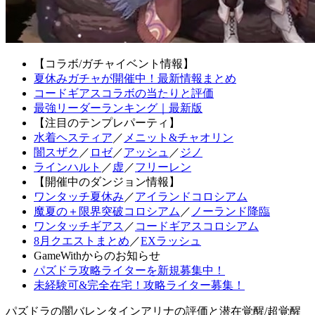
【コラボ/ガチャイベント情報】
夏休みガチャが開催中！最新情報まとめ
コードギアスコラボの当たりと評価
最強リーダーランキング｜最新版
【注目のテンプレパーティ】
水着ヘスティア
／
メニット&チャオリン
闇スザク
／
ロゼ
／
アッシュ
／
ジノ
ラインハルト
／
虚
／
フリーレン
【開催中のダンジョン情報】
ワンタッチ夏休み
／
アイランドコロシアム
魔夏の＋限界突破コロシアム
／
ノーランド降臨
ワンタッチギアス
／
コードギアスコロシアム
8月クエストまとめ
／
EXラッシュ
GameWithからのお知らせ
パズドラ攻略ライターを新規募集中！
未経験可&完全在宅！攻略ライター募集！
パズドラの闇バレンタインアリナの評価と潜在覚醒/超覚醒