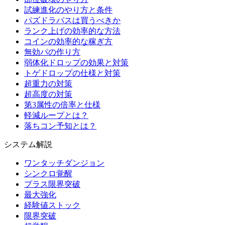
試練進化のやり方と条件
パズドラパスは買うべきか
ランク上げの効率的な方法
コインの効率的な稼ぎ方
無効パの作り方
弱体化ドロップの効果と対策
トゲドロップの仕様と対策
超重力の対策
超高度の対策
第3属性の倍率と仕様
軽減ループとは？
落ちコン予知とは？
システム解説
ワンタッチダンジョン
シンクロ覚醒
プラス限界突破
最大強化
経験値ストック
限界突破