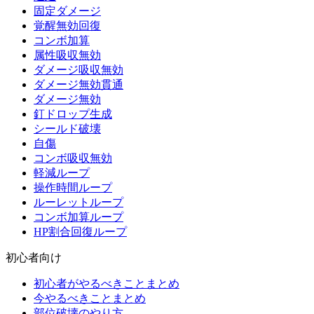
固定ダメージ
覚醒無効回復
コンボ加算
属性吸収無効
ダメージ吸収無効
ダメージ無効貫通
ダメージ無効
釘ドロップ生成
シールド破壊
自傷
コンボ吸収無効
軽減ループ
操作時間ループ
ルーレットループ
コンボ加算ループ
HP割合回復ループ
初心者向け
初心者がやるべきことまとめ
今やるべきことまとめ
部位破壊のやり方