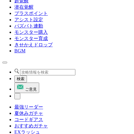
超覚醒
潜在覚醒
プラスポイント
アシスト設定
パズバト連動
モンスター購入
モンスター育成
きせかえドロップ
BGM
検索
ご意見
最強リーダー
夏休みガチャ
コードギアス
おすすめガチャ
EXラッシュ