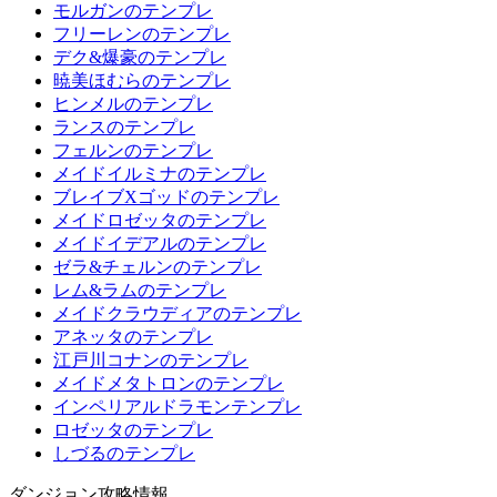
モルガンのテンプレ
フリーレンのテンプレ
デク&爆豪のテンプレ
暁美ほむらのテンプレ
ヒンメルのテンプレ
ランスのテンプレ
フェルンのテンプレ
メイドイルミナのテンプレ
ブレイブXゴッドのテンプレ
メイドロゼッタのテンプレ
メイドイデアルのテンプレ
ゼラ&チェルンのテンプレ
レム&ラムのテンプレ
メイドクラウディアのテンプレ
アネッタのテンプレ
江戸川コナンのテンプレ
メイドメタトロンのテンプレ
インペリアルドラモンテンプレ
ロゼッタのテンプレ
しづるのテンプレ
ダンジョン攻略情報