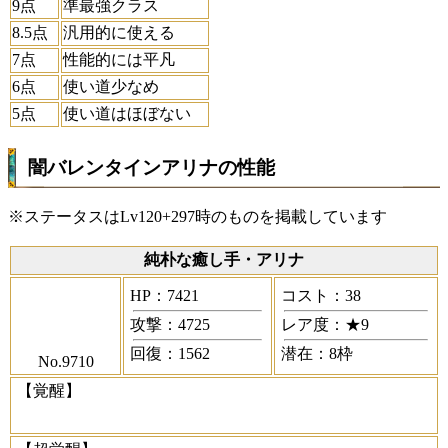
9点
準最強クラス
8.5点
汎用的に使える
7点
性能的には平凡
6点
使い道少なめ
5点
使い道はほぼない
闇バレンタインアリナの性能
※ステータスはLv120+297時のものを掲載しています
純朴な癒し手・アリナ
HP：7421
コスト：38
攻撃：4725
レア度：★9
回復：1562
潜在：8枠
No.9710
【覚醒】