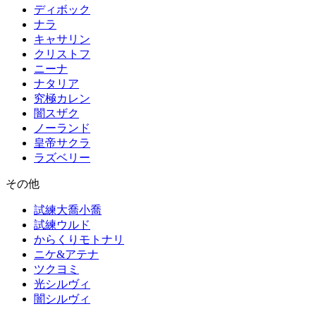
ディボック
ナラ
キャサリン
クリストフ
ニーナ
ナタリア
究極カレン
闇スザク
ノーランド
皇帝サクラ
ラズベリー
その他
試練大喬小喬
試練ウルド
からくりモトナリ
ニケ&アテナ
ツクヨミ
光シルヴィ
闇シルヴィ