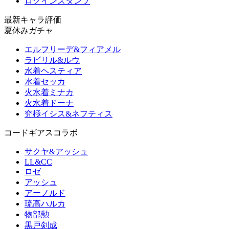
ログインスタンプ
最新キャラ評価
夏休みガチャ
エルフリーデ&フィアメル
ラビリル&ルウ
水着ヘスティア
水着セッカ
火水着ミナカ
火水着ドーナ
究極イシス&ネフティス
コードギアスコラボ
サクヤ&アッシュ
LL&CC
ロゼ
アッシュ
アーノルド
琉高ハルカ
物部勲
黒戸剣成