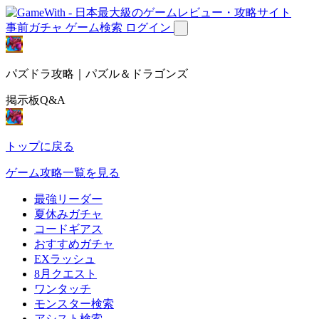
事前ガチャ
ゲーム検索
ログイン
パズドラ攻略｜パズル＆ドラゴンズ
掲示板Q&A
トップに戻る
ゲーム攻略一覧を見る
最強リーダー
夏休みガチャ
コードギアス
おすすめガチャ
EXラッシュ
8月クエスト
ワンタッチ
モンスター検索
アシスト検索