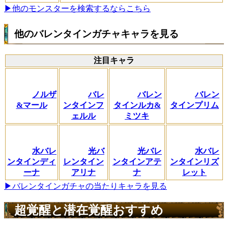
▶他のモンスターを検索するならこちら
他のバレンタインガチャキャラを見る
注目キャラ
ノルザ
バレ
バレン
バレン
&マール
ンタインフ
タインルカ&
タインプリム
ェルル
ミツキ
水バレ
光バ
光バレ
水バレ
ンタインディ
レンタイン
ンタインアテ
ンタインリズ
ーナ
アリナ
ナ
レット
▶バレンタインガチャの当たりキャラを見る
超覚醒と潜在覚醒おすすめ