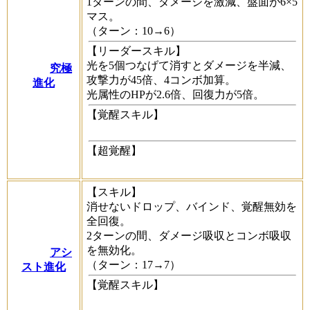
1ターンの間、ダメージを激減、盤面が6×5
マス。
（ターン：10→6）
【リーダースキル】
光を5個つなげて消すとダメージを半減、
究極
攻撃力が45倍、4コンボ加算。
進化
光属性のHPが2.6倍、回復力が5倍。
【覚醒スキル】
【超覚醒】
【スキル】
消せないドロップ、バインド、覚醒無効を
全回復。
2ターンの間、ダメージ吸収とコンボ吸収
を無効化。
アシ
（ターン：17→7）
スト進化
【覚醒スキル】