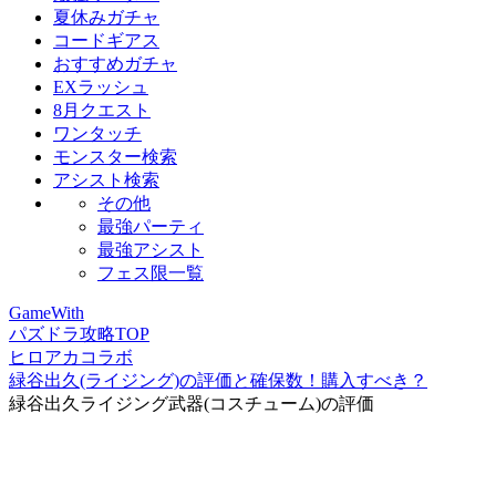
夏休みガチャ
コードギアス
おすすめガチャ
EXラッシュ
8月クエスト
ワンタッチ
モンスター検索
アシスト検索
その他
最強パーティ
最強アシスト
フェス限一覧
GameWith
パズドラ攻略TOP
ヒロアカコラボ
緑谷出久(ライジング)の評価と確保数！購入すべき？
緑谷出久ライジング武器(コスチューム)の評価