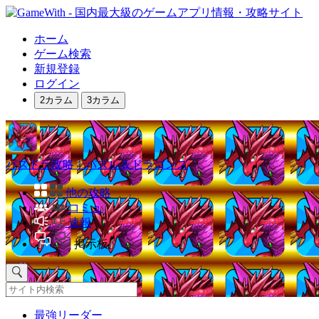
ホーム
ゲーム検索
新規登録
ログイン
2カラム
3カラム
パズドラ攻略｜パズル＆ドラゴンズ
他の攻略
コミュ
速報
掲示板
最強リーダー