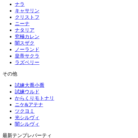
ナラ
キャサリン
クリストフ
ニーナ
ナタリア
究極カレン
闇スザク
ノーランド
皇帝サクラ
ラズベリー
その他
試練大喬小喬
試練ウルド
からくりモトナリ
ニケ&アテナ
ツクヨミ
光シルヴィ
闇シルヴィ
最新テンプレパーティ