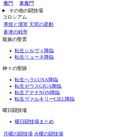
魔門
裏魔門
その他の闘技場
コロシアム
導煌と壊冥
天冥の星動
蒼潜の戦帝
龍族の聖雲
転生シルヴィ降臨
転生リューネ降臨
神々の聖跡
転生ヘラLUNA降臨
転生ゼウスGIGA降臨
転生アテナNON降臨
転生ヴァルキリーCIEL降臨
曜日闘技場
曜日闘技場まとめ
月曜の闘技場
火曜の闘技場