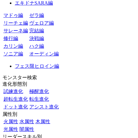
エキドナSARA編
マドゥ編
ゼラ編
リーチェ編
ヴェロア編
サレーネ編
完結編
修行編
決戦編
カリン編
ハク編
ソニア編
オーディン編
フェス限ヒロイン編
モンスター検索
進化形態別
試練進化
極醒進化
超転生進化
転生進化
ドット進化
アシスト進化
属性別
火属性
水属性
木属性
光属性
闇属性
リーダースキル別