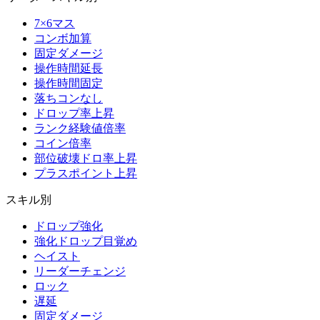
7×6マス
コンボ加算
固定ダメージ
操作時間延長
操作時間固定
落ちコンなし
ドロップ率上昇
ランク経験値倍率
コイン倍率
部位破壊ドロ率上昇
プラスポイント上昇
スキル別
ドロップ強化
強化ドロップ目覚め
ヘイスト
リーダーチェンジ
ロック
遅延
固定ダメージ