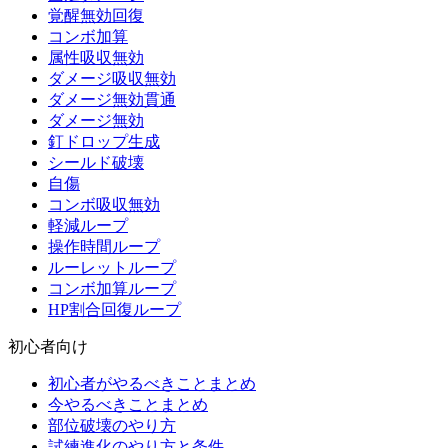
覚醒無効回復
コンボ加算
属性吸収無効
ダメージ吸収無効
ダメージ無効貫通
ダメージ無効
釘ドロップ生成
シールド破壊
自傷
コンボ吸収無効
軽減ループ
操作時間ループ
ルーレットループ
コンボ加算ループ
HP割合回復ループ
初心者向け
初心者がやるべきことまとめ
今やるべきことまとめ
部位破壊のやり方
試練進化のやり方と条件