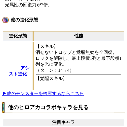
光属性の回復力が2倍。
他の進化形態
進化形態
性能
【スキル】
消せないドロップと覚醒無効を全回復。
ロックを解除し、最上段横1列と最下段横1
列を光に変化。
アシ
（ターン：14→4）
スト進化
【覚醒スキル】
▶他のモンスターを検索するならこちら
他のヒロアカコラボキャラを見る
注目キャラ