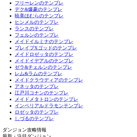
フリーレンのテンプレ
デク&爆豪のテンプレ
暁美ほむらのテンプレ
ヒンメルのテンプレ
ランスのテンプレ
フェルンのテンプレ
メイドイルミナのテンプレ
ブレイブXゴッドのテンプレ
メイドロゼッタのテンプレ
メイドイデアルのテンプレ
ゼラ&チェルンのテンプレ
レム&ラムのテンプレ
メイドクラウディアのテンプレ
アネッタのテンプレ
江戸川コナンのテンプレ
メイドメタトロンのテンプレ
インペリアルドラモンテンプレ
ロゼッタのテンプレ
しづるのテンプレ
ダンジョン攻略情報
最新・注目ダンジョン