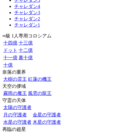
チャレダン5
チャレダン4
チャレダン3
チャレダン2
チャレダン1
∞級 1人専用コロシアム
十四億
十三億
ドット
十二億
十一億
裏十億
十億
奈落の重界
大樹の霊王
紅蓮の機王
天空の儚域
霧雨の魔王
風雲の龍王
守霊の天体
太陽の守護者
月の守護者
金星の守護者
水星の守護者
木星の守護者
再臨の超星