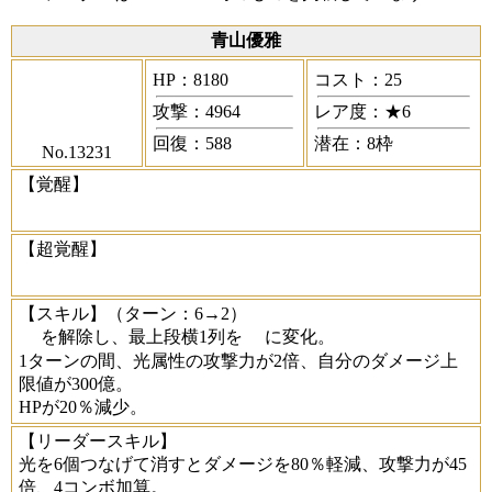
青山優雅
HP：8180
コスト：25
攻撃：4964
レア度：★6
回復：588
潜在：8枠
No.13231
【覚醒】
【超覚醒】
【スキル】
（ターン：6→2）
を解除し、最上段横1列を
に変化。
1ターンの間、光属性の攻撃力が2倍、自分のダメージ上
限値が300億。
HPが20％減少。
【リーダースキル】
光を6個つなげて消すとダメージを80％軽減、攻撃力が45
倍、4コンボ加算。