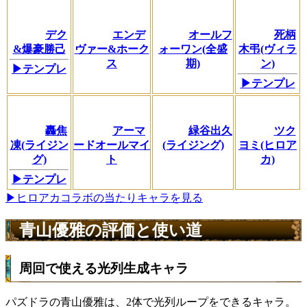
デク
エンデ
オールフ
死柄
&爆豪勝己
ヴァー&ホーク
ォーワン(全盛
木弔(ヴィラ
ス
期)
ン)
▶テンプレ
▶テンプレ
轟焦
アーマ
緑谷出久
ツク
凍(ライジン
ードオールマイ
(ライジング)
ヨミ(ヒロア
グ)
ト
カ)
▶テンプレ
▶ヒロアカコラボの当たりキャラを見る
青山優雅の評価と使い道
周回で使える光列生成キャラ
パズドラの青山優雅は、2体で光列ループをできるキャラ。