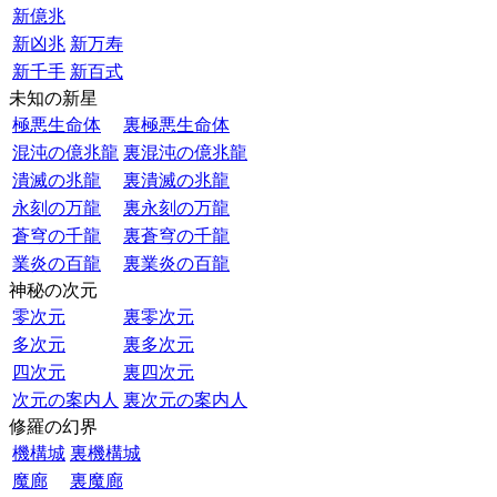
新億兆
新凶兆
新万寿
新千手
新百式
未知の新星
極悪生命体
裏極悪生命体
混沌の億兆龍
裏混沌の億兆龍
潰滅の兆龍
裏潰滅の兆龍
永刻の万龍
裏永刻の万龍
蒼穹の千龍
裏蒼穹の千龍
業炎の百龍
裏業炎の百龍
神秘の次元
零次元
裏零次元
多次元
裏多次元
四次元
裏四次元
次元の案内人
裏次元の案内人
修羅の幻界
機構城
裏機構城
魔廊
裏魔廊