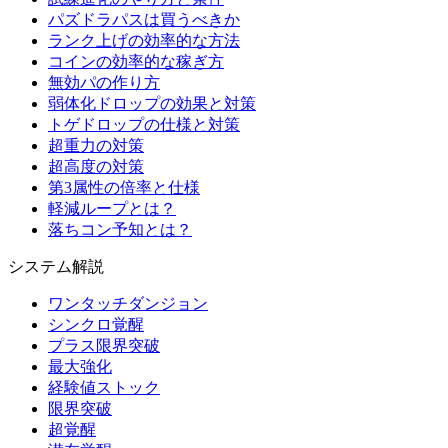
パズドラパスは買うべきか
ランク上げの効率的な方法
コインの効率的な稼ぎ方
無効パの作り方
弱体化ドロップの効果と対策
トゲドロップの仕様と対策
超重力の対策
超高度の対策
第3属性の倍率と仕様
軽減ループとは？
落ちコン予知とは？
システム解説
ワンタッチダンジョン
シンクロ覚醒
プラス限界突破
最大強化
経験値ストック
限界突破
超覚醒