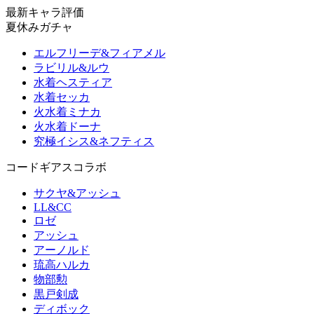
最新キャラ評価
夏休みガチャ
エルフリーデ&フィアメル
ラビリル&ルウ
水着ヘスティア
水着セッカ
火水着ミナカ
火水着ドーナ
究極イシス&ネフティス
コードギアスコラボ
サクヤ&アッシュ
LL&CC
ロゼ
アッシュ
アーノルド
琉高ハルカ
物部勲
黒戸剣成
ディボック