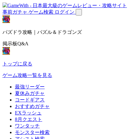
事前ガチャ
ゲーム検索
ログイン
パズドラ攻略｜パズル＆ドラゴンズ
掲示板Q&A
トップに戻る
ゲーム攻略一覧を見る
最強リーダー
夏休みガチャ
コードギアス
おすすめガチャ
EXラッシュ
8月クエスト
ワンタッチ
モンスター検索
アシスト検索