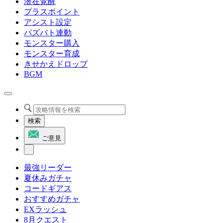
潜在覚醒
プラスポイント
アシスト設定
パズバト連動
モンスター購入
モンスター育成
きせかえドロップ
BGM
検索
ご意見
最強リーダー
夏休みガチャ
コードギアス
おすすめガチャ
EXラッシュ
8月クエスト