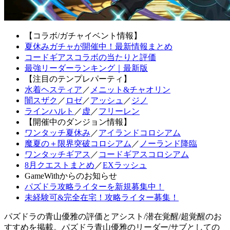
【コラボ/ガチャイベント情報】
夏休みガチャが開催中！最新情報まとめ
コードギアスコラボの当たりと評価
最強リーダーランキング｜最新版
【注目のテンプレパーティ】
水着ヘスティア
／
メニット&チャオリン
闇スザク
／
ロゼ
／
アッシュ
／
ジノ
ラインハルト
／
虚
／
フリーレン
【開催中のダンジョン情報】
ワンタッチ夏休み
／
アイランドコロシアム
魔夏の＋限界突破コロシアム
／
ノーランド降臨
ワンタッチギアス
／
コードギアスコロシアム
8月クエストまとめ
／
EXラッシュ
GameWithからのお知らせ
パズドラ攻略ライターを新規募集中！
未経験可&完全在宅！攻略ライター募集！
パズドラの青山優雅の評価とアシスト/潜在覚醒/超覚醒のお
すすめを掲載。パズドラ青山優雅のリーダー/サブとしての