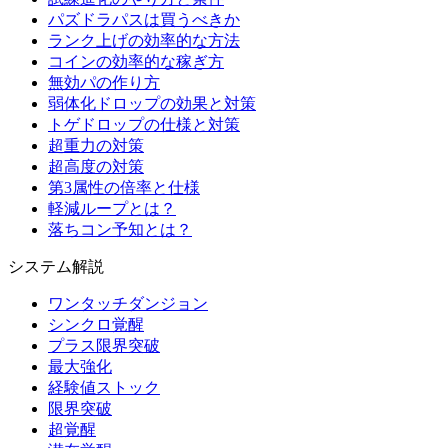
パズドラパスは買うべきか
ランク上げの効率的な方法
コインの効率的な稼ぎ方
無効パの作り方
弱体化ドロップの効果と対策
トゲドロップの仕様と対策
超重力の対策
超高度の対策
第3属性の倍率と仕様
軽減ループとは？
落ちコン予知とは？
システム解説
ワンタッチダンジョン
シンクロ覚醒
プラス限界突破
最大強化
経験値ストック
限界突破
超覚醒