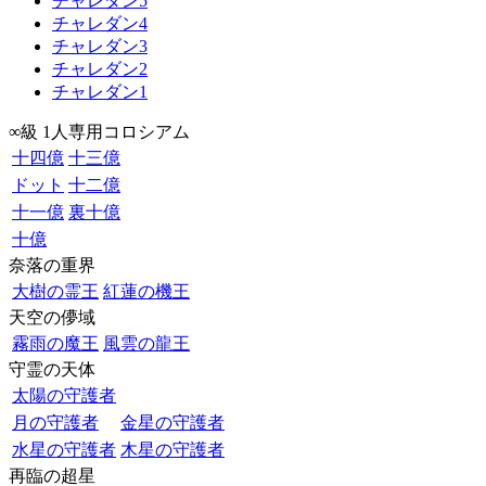
チャレダン5
チャレダン4
チャレダン3
チャレダン2
チャレダン1
∞級 1人専用コロシアム
十四億
十三億
ドット
十二億
十一億
裏十億
十億
奈落の重界
大樹の霊王
紅蓮の機王
天空の儚域
霧雨の魔王
風雲の龍王
守霊の天体
太陽の守護者
月の守護者
金星の守護者
水星の守護者
木星の守護者
再臨の超星