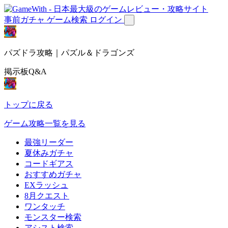
事前ガチャ
ゲーム検索
ログイン
パズドラ攻略｜パズル＆ドラゴンズ
掲示板Q&A
トップに戻る
ゲーム攻略一覧を見る
最強リーダー
夏休みガチャ
コードギアス
おすすめガチャ
EXラッシュ
8月クエスト
ワンタッチ
モンスター検索
アシスト検索