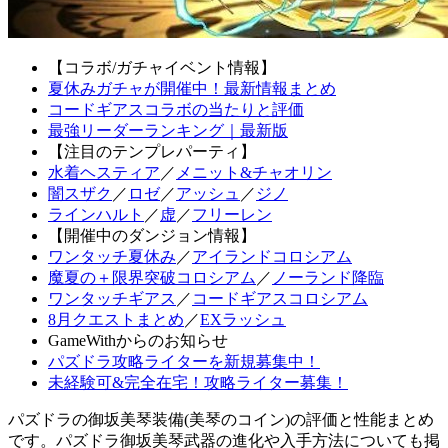
【コラボ/ガチャイベント情報】
夏休みガチャが開催中！最新情報まとめ
コードギアスコラボの当たりと評価
最強リーダーランキング｜最新版
【注目のテンプレパーティ】
水着ヘスティア
／
メニット&チャオリン
闇スザク
／
ロゼ
／
アッシュ
／
ジノ
ラインハルト
／
虚
／
フリーレン
【開催中のダンジョン情報】
ワンタッチ夏休み
／
アイランドコロシアム
魔夏の＋限界突破コロシアム
／
ノーランド降臨
ワンタッチギアス
／
コードギアスコロシアム
8月クエストまとめ
／
EXラッシュ
GameWithからのお知らせ
パズドラ攻略ライターを新規募集中！
未経験可&完全在宅！攻略ライター募集！
パズドラの御坂美琴装備(美琴のコイン)の評価と性能まとめ
です。パズドラ御坂美琴武器の進化や入手方法についても掲