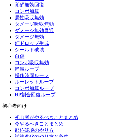
覚醒無効回復
コンボ加算
属性吸収無効
ダメージ吸収無効
ダメージ無効貫通
ダメージ無効
釘ドロップ生成
シールド破壊
自傷
コンボ吸収無効
軽減ループ
操作時間ループ
ルーレットループ
コンボ加算ループ
HP割合回復ループ
初心者向け
初心者がやるべきことまとめ
今やるべきことまとめ
部位破壊のやり方
試練進化のやり方と条件