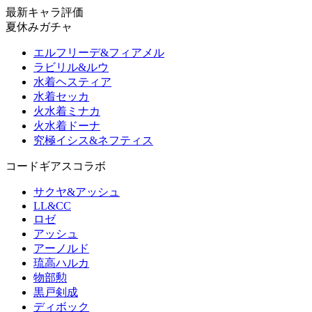
最新キャラ評価
夏休みガチャ
エルフリーデ&フィアメル
ラビリル&ルウ
水着ヘスティア
水着セッカ
火水着ミナカ
火水着ドーナ
究極イシス&ネフティス
コードギアスコラボ
サクヤ&アッシュ
LL&CC
ロゼ
アッシュ
アーノルド
琉高ハルカ
物部勲
黒戸剣成
ディボック