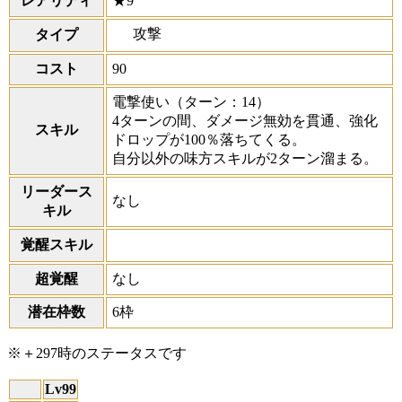
レアリティ
★9
攻撃
タイプ
コスト
90
電撃使い
（ターン：14）
4ターンの間、ダメージ無効を貫通、強化
スキル
ドロップが100％落ちてくる。
自分以外の味方スキルが2ターン溜まる。
リーダース
なし
キル
覚醒スキル
超覚醒
なし
潜在枠数
6枠
※＋297時のステータスです
Lv99