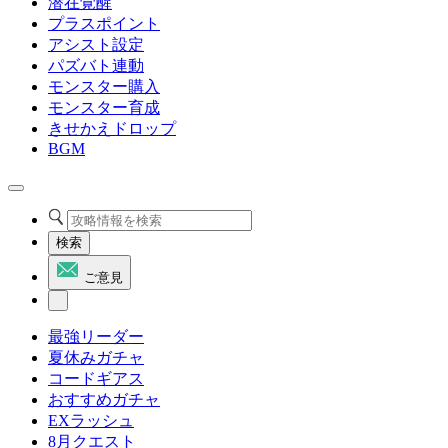
潜在覚醒
プラスポイント
アシスト設定
パズバト連動
モンスター購入
モンスター育成
きせかえドロップ
BGM
検索
ご意見
最強リーダー
夏休みガチャ
コードギアス
おすすめガチャ
EXラッシュ
8月クエスト