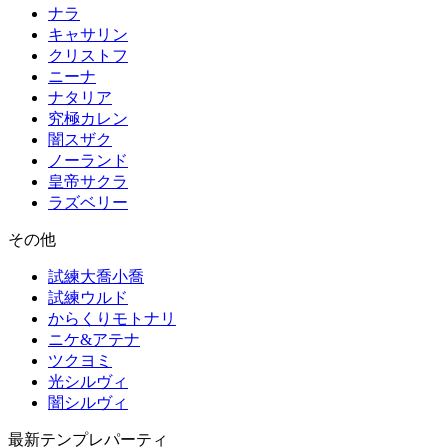
ナラ
キャサリン
クリストフ
ニーナ
ナタリア
究極カレン
闇スザク
ノーランド
皇帝サクラ
ラズベリー
その他
試練大喬小喬
試練ウルド
からくりモトナリ
ニケ&アテナ
ツクヨミ
光シルヴィ
闇シルヴィ
最新テンプレパーティ