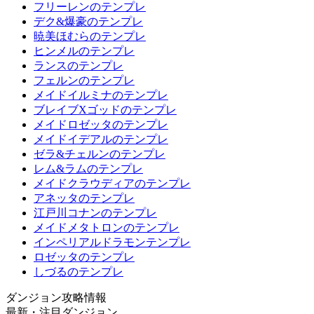
フリーレンのテンプレ
デク&爆豪のテンプレ
暁美ほむらのテンプレ
ヒンメルのテンプレ
ランスのテンプレ
フェルンのテンプレ
メイドイルミナのテンプレ
ブレイブXゴッドのテンプレ
メイドロゼッタのテンプレ
メイドイデアルのテンプレ
ゼラ&チェルンのテンプレ
レム&ラムのテンプレ
メイドクラウディアのテンプレ
アネッタのテンプレ
江戸川コナンのテンプレ
メイドメタトロンのテンプレ
インペリアルドラモンテンプレ
ロゼッタのテンプレ
しづるのテンプレ
ダンジョン攻略情報
最新・注目ダンジョン