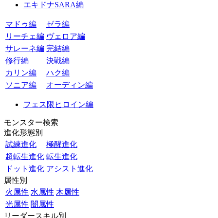
エキドナSARA編
マドゥ編
ゼラ編
リーチェ編
ヴェロア編
サレーネ編
完結編
修行編
決戦編
カリン編
ハク編
ソニア編
オーディン編
フェス限ヒロイン編
モンスター検索
進化形態別
試練進化
極醒進化
超転生進化
転生進化
ドット進化
アシスト進化
属性別
火属性
水属性
木属性
光属性
闇属性
リーダースキル別