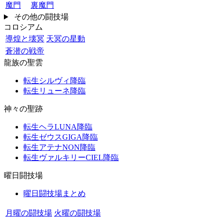
魔門
裏魔門
その他の闘技場
コロシアム
導煌と壊冥
天冥の星動
蒼潜の戦帝
龍族の聖雲
転生シルヴィ降臨
転生リューネ降臨
神々の聖跡
転生ヘラLUNA降臨
転生ゼウスGIGA降臨
転生アテナNON降臨
転生ヴァルキリーCIEL降臨
曜日闘技場
曜日闘技場まとめ
月曜の闘技場
火曜の闘技場