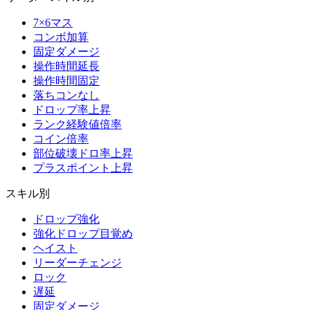
7×6マス
コンボ加算
固定ダメージ
操作時間延長
操作時間固定
落ちコンなし
ドロップ率上昇
ランク経験値倍率
コイン倍率
部位破壊ドロ率上昇
プラスポイント上昇
スキル別
ドロップ強化
強化ドロップ目覚め
ヘイスト
リーダーチェンジ
ロック
遅延
固定ダメージ