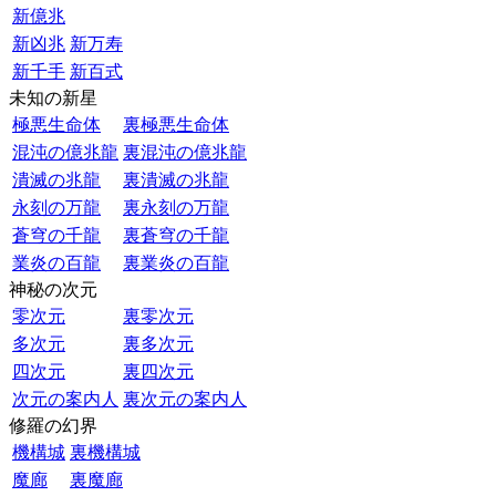
新億兆
新凶兆
新万寿
新千手
新百式
未知の新星
極悪生命体
裏極悪生命体
混沌の億兆龍
裏混沌の億兆龍
潰滅の兆龍
裏潰滅の兆龍
永刻の万龍
裏永刻の万龍
蒼穹の千龍
裏蒼穹の千龍
業炎の百龍
裏業炎の百龍
神秘の次元
零次元
裏零次元
多次元
裏多次元
四次元
裏四次元
次元の案内人
裏次元の案内人
修羅の幻界
機構城
裏機構城
魔廊
裏魔廊