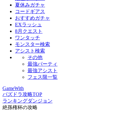
夏休みガチャ
コードギアス
おすすめガチャ
EXラッシュ
8月クエスト
ワンタッチ
モンスター検索
アシスト検索
その他
最強パーティ
最強アシスト
フェス限一覧
GameWith
パズドラ攻略TOP
ランキングダンジョン
絶孫権杯の攻略