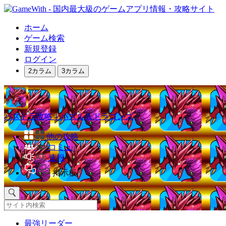
ホーム
ゲーム検索
新規登録
ログイン
2カラム
3カラム
パズドラ攻略｜パズル＆ドラゴンズ
他の攻略
コミュ
速報
掲示板
最強リーダー