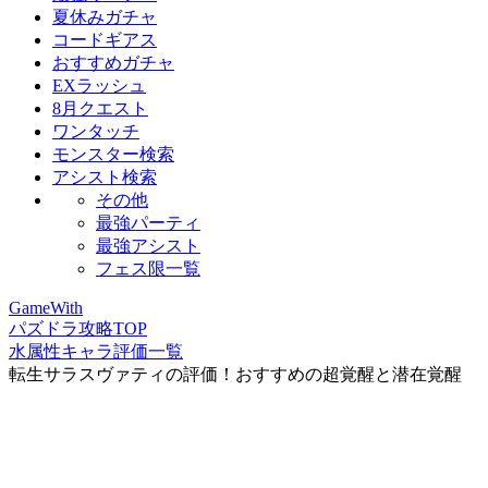
夏休みガチャ
コードギアス
おすすめガチャ
EXラッシュ
8月クエスト
ワンタッチ
モンスター検索
アシスト検索
その他
最強パーティ
最強アシスト
フェス限一覧
GameWith
パズドラ攻略TOP
水属性キャラ評価一覧
転生サラスヴァティの評価！おすすめの超覚醒と潜在覚醒