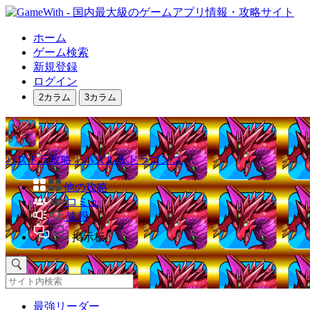
ホーム
ゲーム検索
新規登録
ログイン
2カラム
3カラム
パズドラ攻略｜パズル＆ドラゴンズ
他の攻略
コミュ
速報
掲示板
最強リーダー