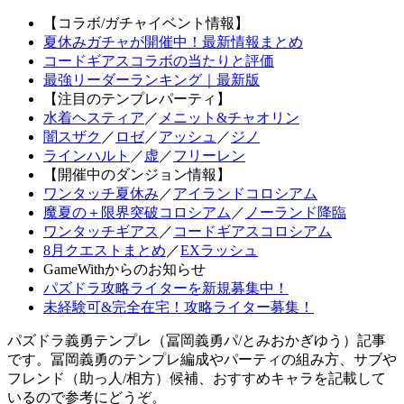
【コラボ/ガチャイベント情報】
夏休みガチャが開催中！最新情報まとめ
コードギアスコラボの当たりと評価
最強リーダーランキング｜最新版
【注目のテンプレパーティ】
水着ヘスティア
／
メニット&チャオリン
闇スザク
／
ロゼ
／
アッシュ
／
ジノ
ラインハルト
／
虚
／
フリーレン
【開催中のダンジョン情報】
ワンタッチ夏休み
／
アイランドコロシアム
魔夏の＋限界突破コロシアム
／
ノーランド降臨
ワンタッチギアス
／
コードギアスコロシアム
8月クエストまとめ
／
EXラッシュ
GameWithからのお知らせ
パズドラ攻略ライターを新規募集中！
未経験可&完全在宅！攻略ライター募集！
パズドラ義勇テンプレ（冨岡義勇パ/とみおかぎゆう）記事
です。冨岡義勇のテンプレ編成やパーティの組み方、サブや
フレンド（助っ人/相方）候補、おすすめキャラを記載して
いるので参考にどうぞ。