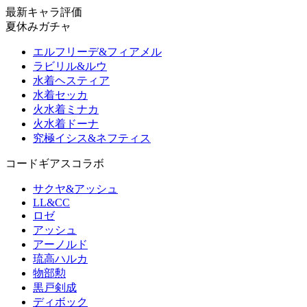
最新キャラ評価
夏休みガチャ
エルフリーデ&フィアメル
ラビリル&ルウ
水着ヘスティア
水着セッカ
火水着ミナカ
火水着ドーナ
究極イシス&ネフティス
コードギアスコラボ
サクヤ&アッシュ
LL&CC
ロゼ
アッシュ
アーノルド
琉高ハルカ
物部勲
黒戸剣成
ディボック