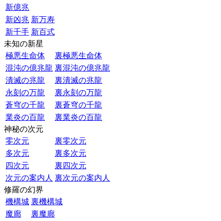
新億兆
新凶兆
新万寿
新千手
新百式
未知の新星
極悪生命体
裏極悪生命体
混沌の億兆龍
裏混沌の億兆龍
潰滅の兆龍
裏潰滅の兆龍
永刻の万龍
裏永刻の万龍
蒼穹の千龍
裏蒼穹の千龍
業炎の百龍
裏業炎の百龍
神秘の次元
零次元
裏零次元
多次元
裏多次元
四次元
裏四次元
次元の案内人
裏次元の案内人
修羅の幻界
機構城
裏機構城
魔廊
裏魔廊