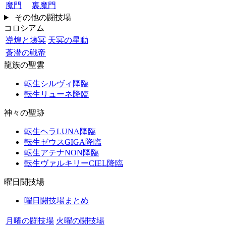
魔門
裏魔門
その他の闘技場
コロシアム
導煌と壊冥
天冥の星動
蒼潜の戦帝
龍族の聖雲
転生シルヴィ降臨
転生リューネ降臨
神々の聖跡
転生ヘラLUNA降臨
転生ゼウスGIGA降臨
転生アテナNON降臨
転生ヴァルキリーCIEL降臨
曜日闘技場
曜日闘技場まとめ
月曜の闘技場
火曜の闘技場