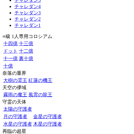
チャレダン5
チャレダン4
チャレダン3
チャレダン2
チャレダン1
∞級 1人専用コロシアム
十四億
十三億
ドット
十二億
十一億
裏十億
十億
奈落の重界
大樹の霊王
紅蓮の機王
天空の儚域
霧雨の魔王
風雲の龍王
守霊の天体
太陽の守護者
月の守護者
金星の守護者
水星の守護者
木星の守護者
再臨の超星