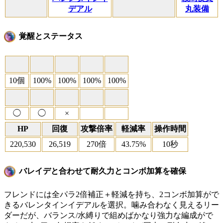
デアル
丸装備
覚醒とステータス
10個
100%
100%
100%
100%
◯
◯
×
HP
回復
攻撃倍率
軽減率
操作時間
220,530
26,519
270倍
43.75%
10秒
バレイデと合わせて耐久力とコンボ加算を確保
フレンドには全パラ2倍補正＋軽減を持ち、2コンボ加算がで
きるバレンタインイデアルを選択。噛み合わなく見えるリー
ダーだが、バランス/水縛りで組めばかなり強力な編成がで