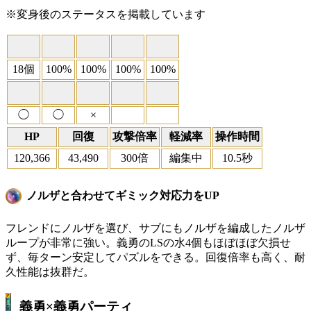
※変身後のステータスを掲載しています
18個
100%
100%
100%
100%
◯
◯
×
HP
回復
攻撃倍率
軽減率
操作時間
120,366
43,490
300倍
編集中
10.5秒
ノルザと合わせてギミック対応力をUP
フレンドにノルザを選び、サブにもノルザを編成したノルザ
ループが非常に強い。義勇のLSの水4個もほぼほぼ欠損せ
ず、毎ターン安定してパズルをできる。回復倍率も高く、耐
久性能は抜群だ。
義勇×義勇パーティ