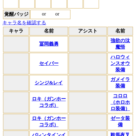
or
or
覚醒バッジ
キャラ名を確認する
キャラ
名前
アシスト
名前
強欲の汰
冨岡義勇
魔悟
ハロウィ
セイバー
ンスオウ
装備
ガメイラ
シンジ&レイ
装備
コロロ
ロキ（ガンホー
（ホロホ
コラボ）
ロ装備）
ロキ（ガンホー
ゼータ装
コラボ）
備
バレンタインイ
鞍馬夜叉