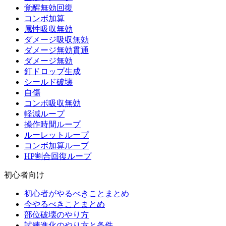
覚醒無効回復
コンボ加算
属性吸収無効
ダメージ吸収無効
ダメージ無効貫通
ダメージ無効
釘ドロップ生成
シールド破壊
自傷
コンボ吸収無効
軽減ループ
操作時間ループ
ルーレットループ
コンボ加算ループ
HP割合回復ループ
初心者向け
初心者がやるべきことまとめ
今やるべきことまとめ
部位破壊のやり方
試練進化のやり方と条件