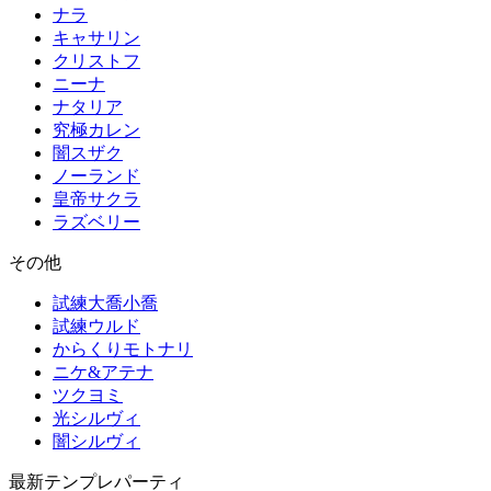
ナラ
キャサリン
クリストフ
ニーナ
ナタリア
究極カレン
闇スザク
ノーランド
皇帝サクラ
ラズベリー
その他
試練大喬小喬
試練ウルド
からくりモトナリ
ニケ&アテナ
ツクヨミ
光シルヴィ
闇シルヴィ
最新テンプレパーティ