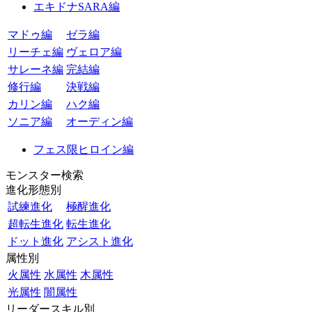
エキドナSARA編
マドゥ編
ゼラ編
リーチェ編
ヴェロア編
サレーネ編
完結編
修行編
決戦編
カリン編
ハク編
ソニア編
オーディン編
フェス限ヒロイン編
モンスター検索
進化形態別
試練進化
極醒進化
超転生進化
転生進化
ドット進化
アシスト進化
属性別
火属性
水属性
木属性
光属性
闇属性
リーダースキル別