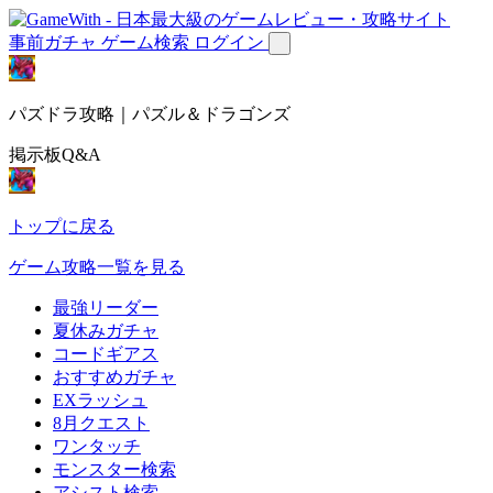
事前ガチャ
ゲーム検索
ログイン
パズドラ攻略｜パズル＆ドラゴンズ
掲示板Q&A
トップに戻る
ゲーム攻略一覧を見る
最強リーダー
夏休みガチャ
コードギアス
おすすめガチャ
EXラッシュ
8月クエスト
ワンタッチ
モンスター検索
アシスト検索