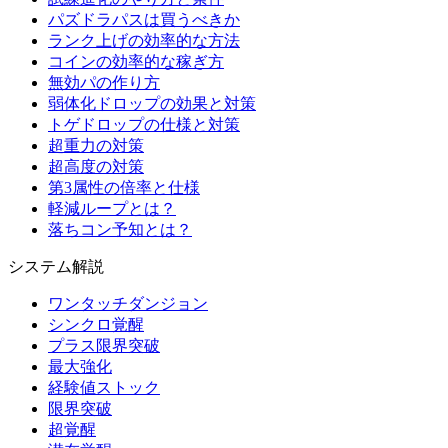
パズドラパスは買うべきか
ランク上げの効率的な方法
コインの効率的な稼ぎ方
無効パの作り方
弱体化ドロップの効果と対策
トゲドロップの仕様と対策
超重力の対策
超高度の対策
第3属性の倍率と仕様
軽減ループとは？
落ちコン予知とは？
システム解説
ワンタッチダンジョン
シンクロ覚醒
プラス限界突破
最大強化
経験値ストック
限界突破
超覚醒