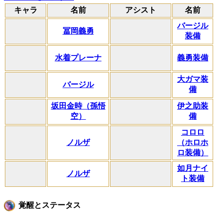
キャラ
名前
アシスト
名前
バージル
冨岡義勇
装備
水着プレーナ
義勇装備
大ガマ装
バージル
備
坂田金時（孫悟
伊之助装
空）
備
コロロ
ノルザ
（ホロホ
ロ装備）
如月ナイ
ノルザ
ト装備
覚醒とステータス