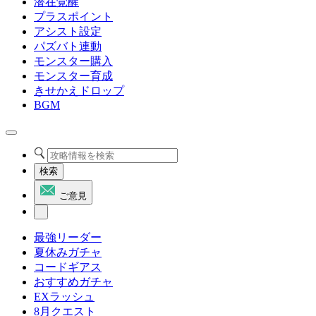
潜在覚醒
プラスポイント
アシスト設定
パズバト連動
モンスター購入
モンスター育成
きせかえドロップ
BGM
検索
ご意見
最強リーダー
夏休みガチャ
コードギアス
おすすめガチャ
EXラッシュ
8月クエスト