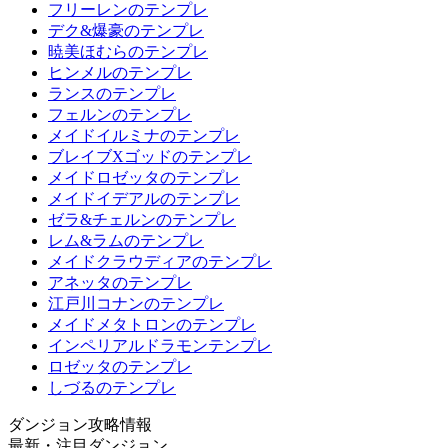
フリーレンのテンプレ
デク&爆豪のテンプレ
暁美ほむらのテンプレ
ヒンメルのテンプレ
ランスのテンプレ
フェルンのテンプレ
メイドイルミナのテンプレ
ブレイブXゴッドのテンプレ
メイドロゼッタのテンプレ
メイドイデアルのテンプレ
ゼラ&チェルンのテンプレ
レム&ラムのテンプレ
メイドクラウディアのテンプレ
アネッタのテンプレ
江戸川コナンのテンプレ
メイドメタトロンのテンプレ
インペリアルドラモンテンプレ
ロゼッタのテンプレ
しづるのテンプレ
ダンジョン攻略情報
最新・注目ダンジョン