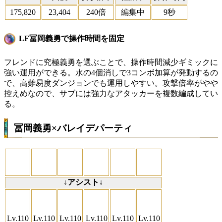
175,820
23,404
240倍
編集中
9秒
LF冨岡義勇で操作時間を固定
フレンドに究極義勇を選ぶことで、操作時間減少ギミックに
強い運用ができる。水の4個消しで3コンボ加算が発動するの
で、高難易度ダンジョンでも運用しやすい。攻撃倍率がやや
控えめなので、サブには強力なアタッカーを複数編成してい
る。
冨岡義勇×バレイデパーティ
↓アシスト↓
Lv.110
Lv.110
Lv.110
Lv.110
Lv.110
Lv.110