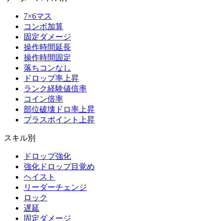
7×6マス
コンボ加算
固定ダメージ
操作時間延長
操作時間固定
落ちコンなし
ドロップ率上昇
ランク経験値倍率
コイン倍率
部位破壊ドロ率上昇
プラスポイント上昇
スキル別
ドロップ強化
強化ドロップ目覚め
ヘイスト
リーダーチェンジ
ロック
遅延
固定ダメージ