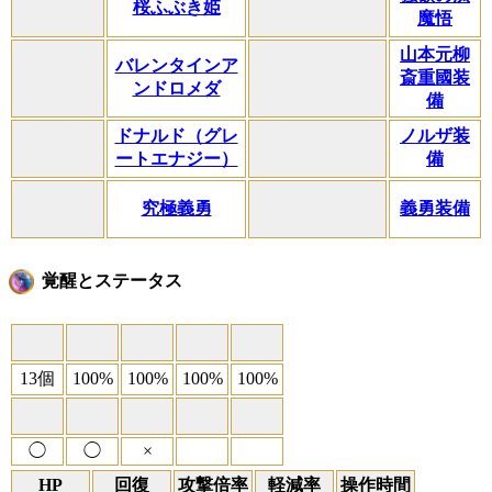
桜ふぶき姫
魔悟
山本元柳
バレンタインア
斎重國装
ンドロメダ
備
ドナルド（グレ
ノルザ装
ートエナジー）
備
究極義勇
義勇装備
覚醒とステータス
13個
100%
100%
100%
100%
◯
◯
×
HP
回復
攻撃倍率
軽減率
操作時間