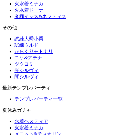
火水着ミナカ
火水着ドーナ
究極イシス&ネフティス
その他
試練大喬小喬
試練ウルド
からくりモトナリ
ニケ&アテナ
ツクヨミ
光シルヴィ
闇シルヴィ
最新テンプレパーティ
テンプレパーティ一覧
夏休みガチャ
水着ヘスティア
火水着ミナカ
メニット&チャオリン