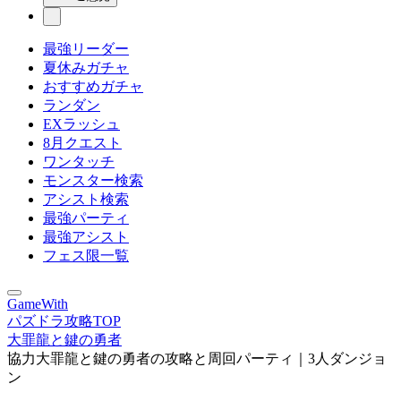
最強リーダー
夏休みガチャ
おすすめガチャ
ランダン
EXラッシュ
8月クエスト
ワンタッチ
モンスター検索
アシスト検索
最強パーティ
最強アシスト
フェス限一覧
GameWith
パズドラ攻略TOP
大罪龍と鍵の勇者
協力大罪龍と鍵の勇者の攻略と周回パーティ｜3人ダンジョ
ン