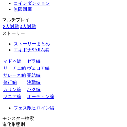
コインダンジョン
無限回廊
マルチプレイ
8人対戦
4人対戦
ストーリー
ストーリーまとめ
エキドナSARA編
マドゥ編
ゼラ編
リーチェ編
ヴェロア編
サレーネ編
完結編
修行編
決戦編
カリン編
ハク編
ソニア編
オーディン編
フェス限ヒロイン編
モンスター検索
進化形態別