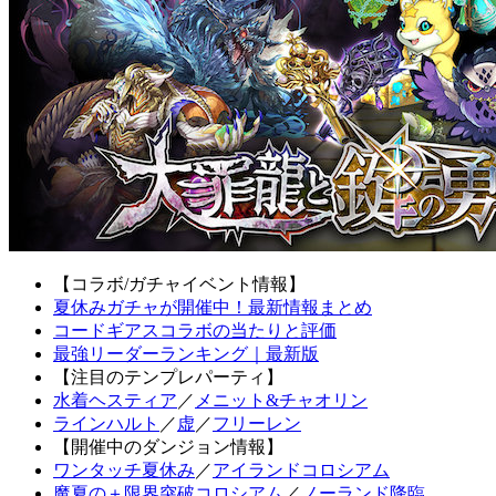
【コラボ/ガチャイベント情報】
夏休みガチャが開催中！最新情報まとめ
コードギアスコラボの当たりと評価
最強リーダーランキング｜最新版
【注目のテンプレパーティ】
水着ヘスティア
／
メニット&チャオリン
ラインハルト
／
虚
／
フリーレン
【開催中のダンジョン情報】
ワンタッチ夏休み
／
アイランドコロシアム
魔夏の＋限界突破コロシアム
／
ノーランド降臨