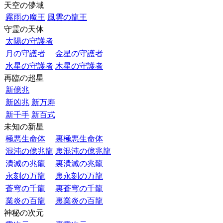
天空の儚域
霧雨の魔王
風雲の龍王
守霊の天体
太陽の守護者
月の守護者
金星の守護者
水星の守護者
木星の守護者
再臨の超星
新億兆
新凶兆
新万寿
新千手
新百式
未知の新星
極悪生命体
裏極悪生命体
混沌の億兆龍
裏混沌の億兆龍
潰滅の兆龍
裏潰滅の兆龍
永刻の万龍
裏永刻の万龍
蒼穹の千龍
裏蒼穹の千龍
業炎の百龍
裏業炎の百龍
神秘の次元