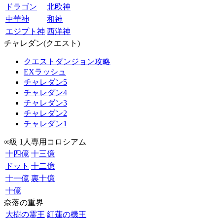
ドラゴン
北欧神
中華神
和神
エジプト神
西洋神
チャレダン(クエスト)
クエストダンジョン攻略
EXラッシュ
チャレダン5
チャレダン4
チャレダン3
チャレダン2
チャレダン1
∞級 1人専用コロシアム
十四億
十三億
ドット
十二億
十一億
裏十億
十億
奈落の重界
大樹の霊王
紅蓮の機王