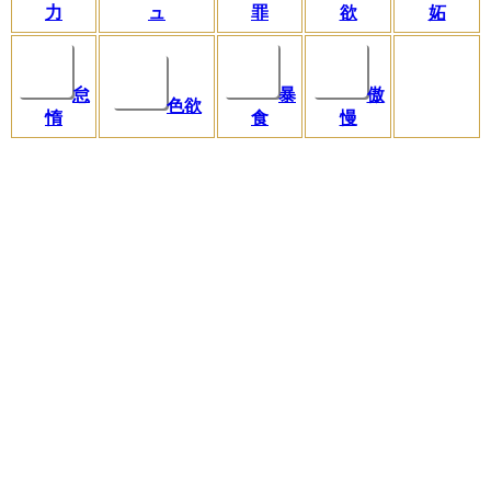
力
ュ
罪
欲
妬
怠
暴
傲
色欲
惰
食
慢