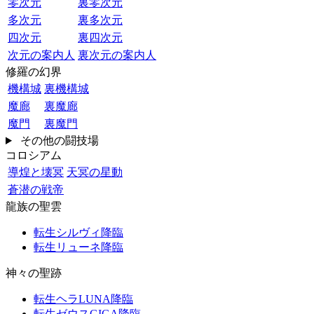
零次元
裏零次元
多次元
裏多次元
四次元
裏四次元
次元の案内人
裏次元の案内人
修羅の幻界
機構城
裏機構城
魔廊
裏魔廊
魔門
裏魔門
その他の闘技場
コロシアム
導煌と壊冥
天冥の星動
蒼潜の戦帝
龍族の聖雲
転生シルヴィ降臨
転生リューネ降臨
神々の聖跡
転生ヘラLUNA降臨
転生ゼウスGIGA降臨