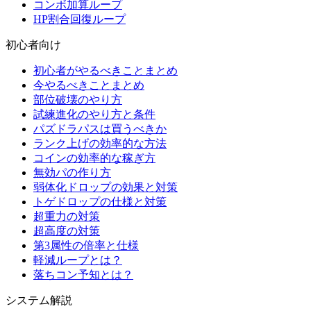
コンボ加算ループ
HP割合回復ループ
初心者向け
初心者がやるべきことまとめ
今やるべきことまとめ
部位破壊のやり方
試練進化のやり方と条件
パズドラパスは買うべきか
ランク上げの効率的な方法
コインの効率的な稼ぎ方
無効パの作り方
弱体化ドロップの効果と対策
トゲドロップの仕様と対策
超重力の対策
超高度の対策
第3属性の倍率と仕様
軽減ループとは？
落ちコン予知とは？
システム解説