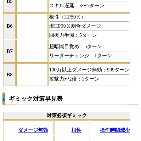
B5
スキル遅延：3〜5ターン
根性（HP50％）
B6
現HP99％割合ダメージ
回復力半減：5ターン
超暗闇目覚め：5ターン
B7
リーダーチェンジ：1ターン
100万以上ダメージ無効：999ターン
B8
攻撃力が2倍：1ターン
ギミック対策早見表
対策必須ギミック
ダメージ無効
根性
操作時間減少