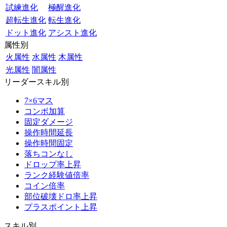
試練進化
極醒進化
超転生進化
転生進化
ドット進化
アシスト進化
属性別
火属性
水属性
木属性
光属性
闇属性
リーダースキル別
7×6マス
コンボ加算
固定ダメージ
操作時間延長
操作時間固定
落ちコンなし
ドロップ率上昇
ランク経験値倍率
コイン倍率
部位破壊ドロ率上昇
プラスポイント上昇
スキル別