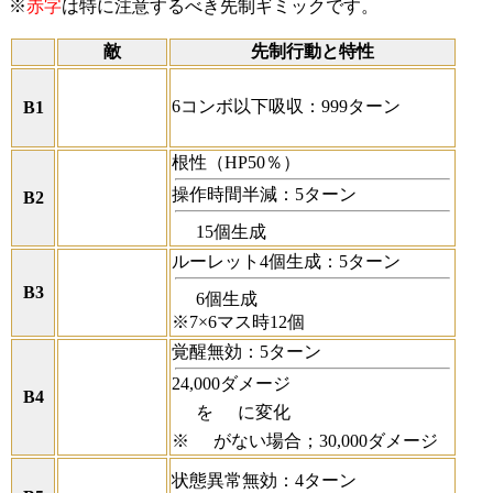
※
赤字
は特に注意するべき先制ギミックです。
敵
先制行動と特性
6コンボ以下吸収：999ターン
B1
根性（HP50％）
操作時間半減：5ターン
B2
15個生成
ルーレット4個生成：5ターン
B3
6個生成
※7×6マス時12個
覚醒無効：5ターン
24,000ダメージ
B4
を
に変化
※
がない場合；30,000ダメージ
状態異常無効：4ターン