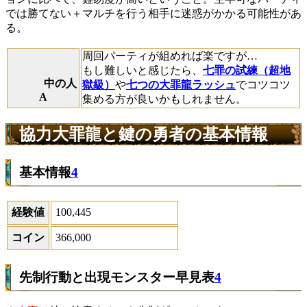
では勝てない＋マルチを行う相手に迷惑がかかる可能性があ
る。
周回パーティが組めれば楽ですが…
もし難しいと感じたら、
七罪の試練（超地
中の人
獄級）
や
七つの大罪龍ラッシュ
でコツコツ
A
集める方が良いかもしれません。
協力大罪龍と鍵の勇者の基本情報
基本情報
4
経験値
100,445
コイン
366,000
先制行動と出現モンスター早見表
4