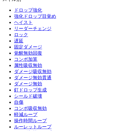
ドロップ強化
強化ドロップ目覚め
ヘイスト
リーダーチェンジ
ロック
遅延
固定ダメージ
覚醒無効回復
コンボ加算
属性吸収無効
ダメージ吸収無効
ダメージ無効貫通
ダメージ無効
釘ドロップ生成
シールド破壊
自傷
コンボ吸収無効
軽減ループ
操作時間ループ
ルーレットループ