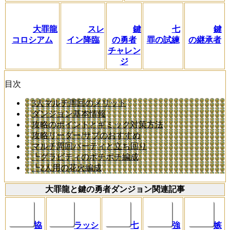
大罪龍
スレ
鍵
七
鍵
コロシアム
イン降臨
の勇者
罪の試練
の継承者
チャレン
ジ
目次
3人マルチ周回のメリット
ダンジョン基本情報
攻略のポイントとギミック対策方法
攻略リーダー/サブのおすすめ
マルチ周回パーティと立ち回り
┗グラビティのポチポチ編成
┗2人用の花火編成
大罪龍と鍵の勇者ダンジョン関連記事
協
ラッシ
七
強
嫉