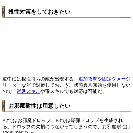
根性対策をしておきたい
道中には根性持ちの敵が出現する。
追加攻撃
や
固定ダメージ
リーダー
などで対策しておこう。状態異常無効を使用しない
ので、
遅延スキル
や
毒スキル
でも対応は可能だ。
お邪魔耐性は用意したい
B2ではお邪魔ドロップ、B3では爆弾ドロップを生成され
る。ドロップの欠損につながってしまうので、お邪魔耐性は
100％で臨みたい。