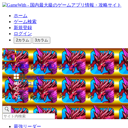
ホーム
ゲーム検索
新規登録
ログイン
2カラム
3カラム
パズドラ攻略｜パズル＆ドラゴンズ
他の攻略
コミュ
速報
掲示板
最強リーダー