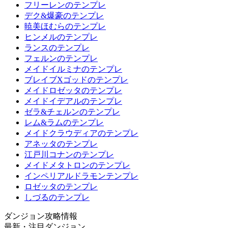
フリーレンのテンプレ
デク&爆豪のテンプレ
暁美ほむらのテンプレ
ヒンメルのテンプレ
ランスのテンプレ
フェルンのテンプレ
メイドイルミナのテンプレ
ブレイブXゴッドのテンプレ
メイドロゼッタのテンプレ
メイドイデアルのテンプレ
ゼラ&チェルンのテンプレ
レム&ラムのテンプレ
メイドクラウディアのテンプレ
アネッタのテンプレ
江戸川コナンのテンプレ
メイドメタトロンのテンプレ
インペリアルドラモンテンプレ
ロゼッタのテンプレ
しづるのテンプレ
ダンジョン攻略情報
最新・注目ダンジョン