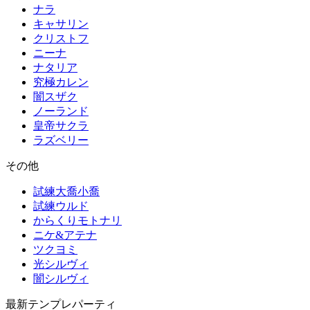
ナラ
キャサリン
クリストフ
ニーナ
ナタリア
究極カレン
闇スザク
ノーランド
皇帝サクラ
ラズベリー
その他
試練大喬小喬
試練ウルド
からくりモトナリ
ニケ&アテナ
ツクヨミ
光シルヴィ
闇シルヴィ
最新テンプレパーティ