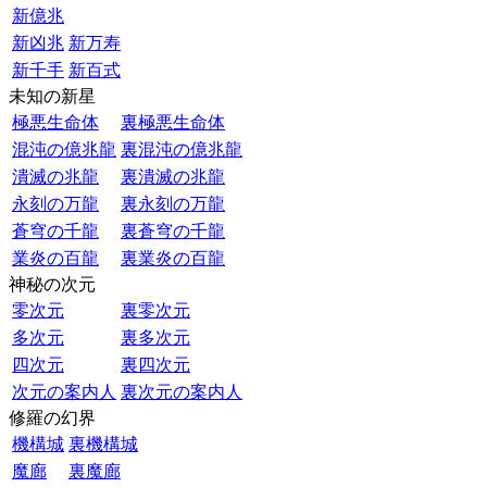
新億兆
新凶兆
新万寿
新千手
新百式
未知の新星
極悪生命体
裏極悪生命体
混沌の億兆龍
裏混沌の億兆龍
潰滅の兆龍
裏潰滅の兆龍
永刻の万龍
裏永刻の万龍
蒼穹の千龍
裏蒼穹の千龍
業炎の百龍
裏業炎の百龍
神秘の次元
零次元
裏零次元
多次元
裏多次元
四次元
裏四次元
次元の案内人
裏次元の案内人
修羅の幻界
機構城
裏機構城
魔廊
裏魔廊