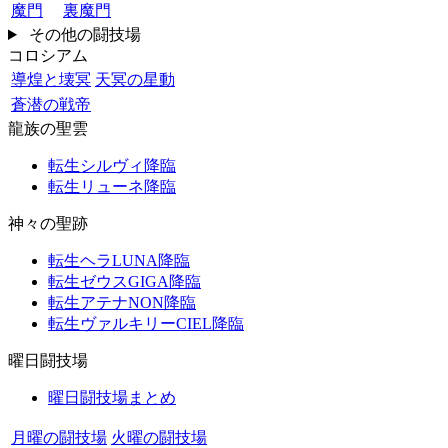
魔門
裏魔門
その他の闘技場
コロシアム
導煌と壊冥
天冥の星動
蒼潜の戦帝
龍族の聖雲
転生シルヴィ降臨
転生リューネ降臨
神々の聖跡
転生ヘラLUNA降臨
転生ゼウスGIGA降臨
転生アテナNON降臨
転生ヴァルキリーCIEL降臨
曜日闘技場
曜日闘技場まとめ
月曜の闘技場
火曜の闘技場