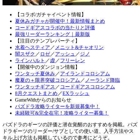
【コラボ/ガチャイベント情報】
夏休みガチャが開催中！最新情報まとめ
コードギアスコラボの当たりと評価
最強リーダーランキング｜最新版
【注目のテンプレパーティ】
水着ヘスティア
／
メニット&チャオリン
闇スザク
／
ロゼ
／
アッシュ
／
ジノ
ラインハルト
／
虚
／
フリーレン
【開催中のダンジョン情報】
ワンタッチ夏休み
／
アイランドコロシアム
魔夏の＋限界突破コロシアム
／
ノーランド降臨
ワンタッチギアス
／
コードギアスコロシアム
8月クエストまとめ
／
EXラッシュ
GameWithからのお知らせ
パズドラ攻略ライターを新規募集中！
未経験可&完全在宅！攻略ライター募集！
パズドラのギーツの評価と潜在覚醒のおすすめを掲載。パズ
ドラギーツのリーダー/サブとしての使い道、入手方法やス
キル上げ方法も掲載しているので参考にどうぞ。