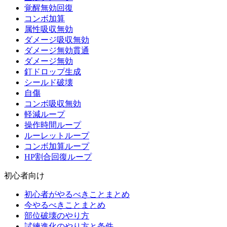
覚醒無効回復
コンボ加算
属性吸収無効
ダメージ吸収無効
ダメージ無効貫通
ダメージ無効
釘ドロップ生成
シールド破壊
自傷
コンボ吸収無効
軽減ループ
操作時間ループ
ルーレットループ
コンボ加算ループ
HP割合回復ループ
初心者向け
初心者がやるべきことまとめ
今やるべきことまとめ
部位破壊のやり方
試練進化のやり方と条件