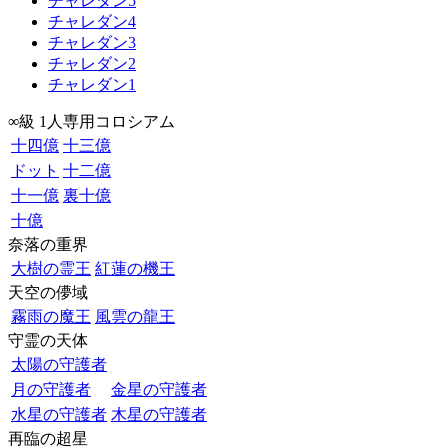
チャレダン5
チャレダン4
チャレダン3
チャレダン2
チャレダン1
∞級 1人専用コロシアム
十四億
十三億
ドット
十二億
十一億
裏十億
十億
奈落の重界
大樹の霊王
紅蓮の機王
天空の儚域
霧雨の魔王
風雲の龍王
守霊の天体
太陽の守護者
月の守護者
金星の守護者
水星の守護者
木星の守護者
再臨の超星