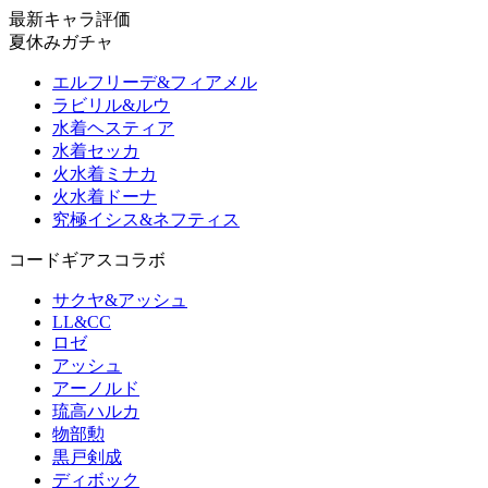
最新キャラ評価
夏休みガチャ
エルフリーデ&フィアメル
ラビリル&ルウ
水着ヘスティア
水着セッカ
火水着ミナカ
火水着ドーナ
究極イシス&ネフティス
コードギアスコラボ
サクヤ&アッシュ
LL&CC
ロゼ
アッシュ
アーノルド
琉高ハルカ
物部勲
黒戸剣成
ディボック