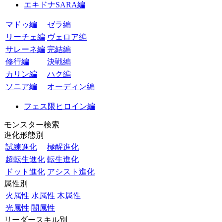
エキドナSARA編
マドゥ編
ゼラ編
リーチェ編
ヴェロア編
サレーネ編
完結編
修行編
決戦編
カリン編
ハク編
ソニア編
オーディン編
フェス限ヒロイン編
モンスター検索
進化形態別
試練進化
極醒進化
超転生進化
転生進化
ドット進化
アシスト進化
属性別
火属性
水属性
木属性
光属性
闇属性
リーダースキル別