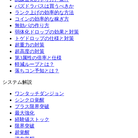
パズドラパスは買うべきか
ランク上げの効率的な方法
コインの効率的な稼ぎ方
無効パの作り方
弱体化ドロップの効果と対策
トゲドロップの仕様と対策
超重力の対策
超高度の対策
第3属性の倍率と仕様
軽減ループとは？
落ちコン予知とは？
システム解説
ワンタッチダンジョン
シンクロ覚醒
プラス限界突破
最大強化
経験値ストック
限界突破
超覚醒