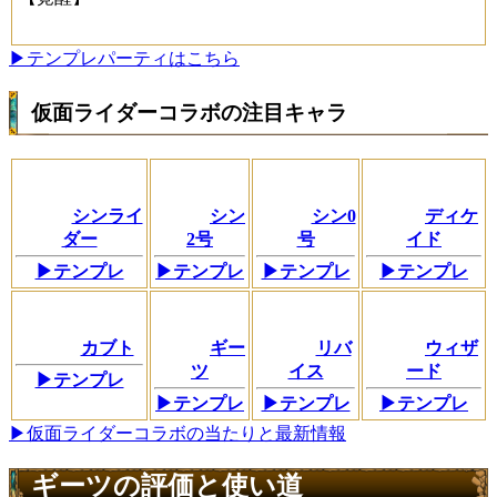
▶テンプレパーティはこちら
仮面ライダーコラボの注目キャラ
シンライ
シン
シン0
ディケ
ダー
2号
号
イド
▶テンプレ
▶テンプレ
▶テンプレ
▶テンプレ
カブト
ギー
リバ
ウィザ
ツ
イス
ード
▶テンプレ
▶テンプレ
▶テンプレ
▶テンプレ
▶仮面ライダーコラボの当たりと最新情報
ギーツの評価と使い道