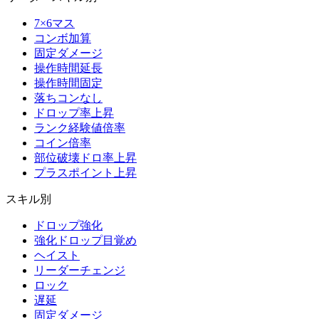
7×6マス
コンボ加算
固定ダメージ
操作時間延長
操作時間固定
落ちコンなし
ドロップ率上昇
ランク経験値倍率
コイン倍率
部位破壊ドロ率上昇
プラスポイント上昇
スキル別
ドロップ強化
強化ドロップ目覚め
ヘイスト
リーダーチェンジ
ロック
遅延
固定ダメージ