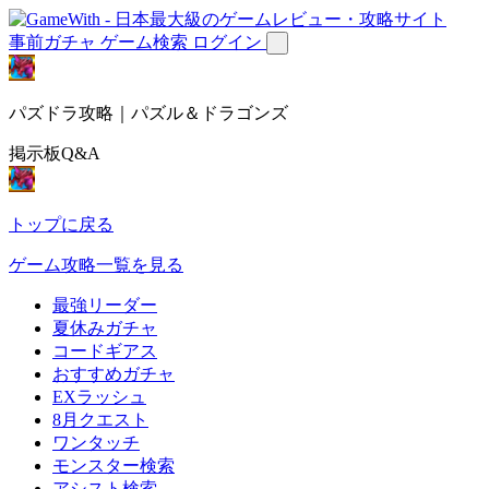
事前ガチャ
ゲーム検索
ログイン
パズドラ攻略｜パズル＆ドラゴンズ
掲示板Q&A
トップに戻る
ゲーム攻略一覧を見る
最強リーダー
夏休みガチャ
コードギアス
おすすめガチャ
EXラッシュ
8月クエスト
ワンタッチ
モンスター検索
アシスト検索