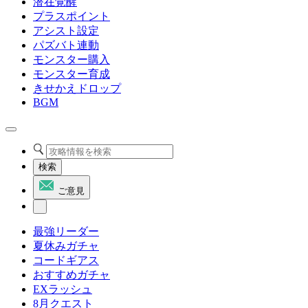
潜在覚醒
プラスポイント
アシスト設定
パズバト連動
モンスター購入
モンスター育成
きせかえドロップ
BGM
検索
ご意見
最強リーダー
夏休みガチャ
コードギアス
おすすめガチャ
EXラッシュ
8月クエスト