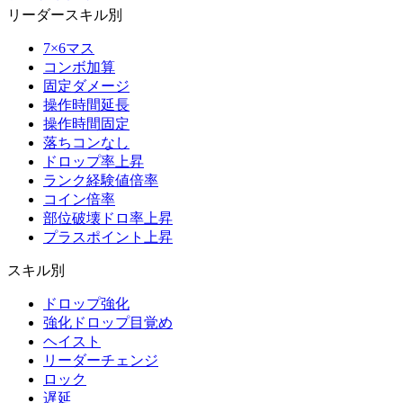
リーダースキル別
7×6マス
コンボ加算
固定ダメージ
操作時間延長
操作時間固定
落ちコンなし
ドロップ率上昇
ランク経験値倍率
コイン倍率
部位破壊ドロ率上昇
プラスポイント上昇
スキル別
ドロップ強化
強化ドロップ目覚め
ヘイスト
リーダーチェンジ
ロック
遅延