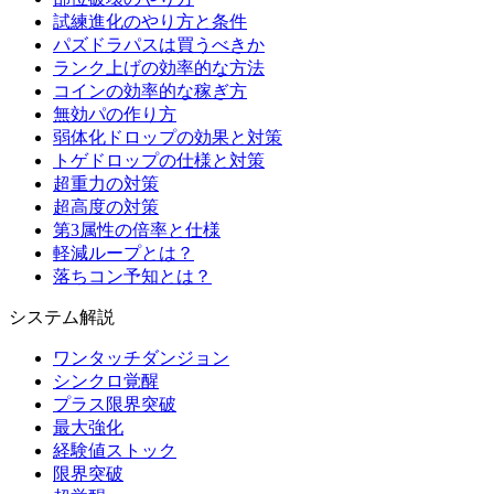
試練進化のやり方と条件
パズドラパスは買うべきか
ランク上げの効率的な方法
コインの効率的な稼ぎ方
無効パの作り方
弱体化ドロップの効果と対策
トゲドロップの仕様と対策
超重力の対策
超高度の対策
第3属性の倍率と仕様
軽減ループとは？
落ちコン予知とは？
システム解説
ワンタッチダンジョン
シンクロ覚醒
プラス限界突破
最大強化
経験値ストック
限界突破