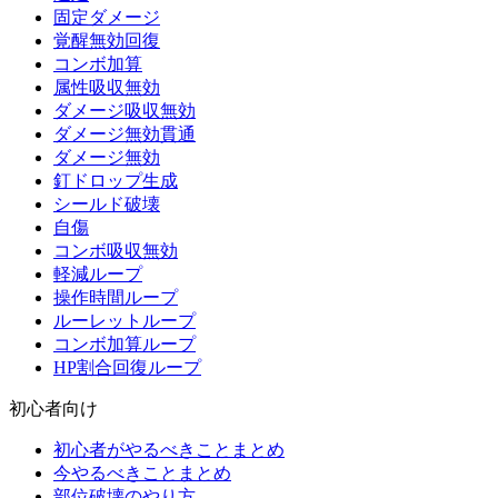
固定ダメージ
覚醒無効回復
コンボ加算
属性吸収無効
ダメージ吸収無効
ダメージ無効貫通
ダメージ無効
釘ドロップ生成
シールド破壊
自傷
コンボ吸収無効
軽減ループ
操作時間ループ
ルーレットループ
コンボ加算ループ
HP割合回復ループ
初心者向け
初心者がやるべきことまとめ
今やるべきことまとめ
部位破壊のやり方