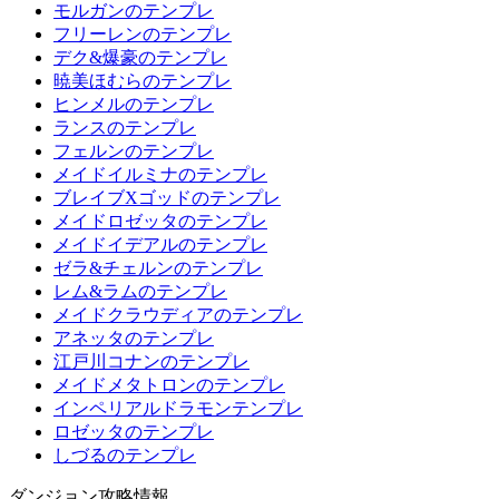
モルガンのテンプレ
フリーレンのテンプレ
デク&爆豪のテンプレ
暁美ほむらのテンプレ
ヒンメルのテンプレ
ランスのテンプレ
フェルンのテンプレ
メイドイルミナのテンプレ
ブレイブXゴッドのテンプレ
メイドロゼッタのテンプレ
メイドイデアルのテンプレ
ゼラ&チェルンのテンプレ
レム&ラムのテンプレ
メイドクラウディアのテンプレ
アネッタのテンプレ
江戸川コナンのテンプレ
メイドメタトロンのテンプレ
インペリアルドラモンテンプレ
ロゼッタのテンプレ
しづるのテンプレ
ダンジョン攻略情報