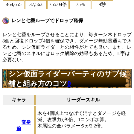
464,655
37,563
755.04倍
75%
9秒
レンと七番ループでドロップ確保
レンと七番をループさせることにより、毎ターン木ドロップ
8個と回復ドロップ4個を確保でき、ダメージ無効貫通もでき
るため、シン仮面ライダーとの相性がとても良い。また、レ
ンと七番のスキルにはロック解除の効果もあるため、L字は
必要ない。
シン仮面ライダーパーティのサブ候
補と組み方のコツ
0
キャラ
リーダースキル
木を4個以上つなげて消すとダメージを軽
減、攻撃力が9倍、1コンボ加算。
変身
木属性の全パラメータが2.2倍。
前