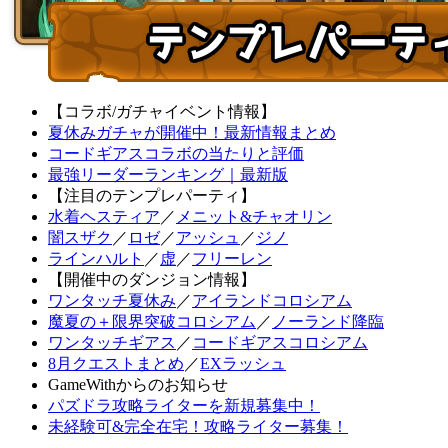
【コラボ/ガチャイベント情報】
夏休みガチャが開催中！最新情報まとめ
コードギアスコラボの当たりと評価
最強リーダーランキング｜最新版
【注目のテンプレパーティ】
水着ヘスティア
／
メニット&チャオリン
闇スザク
／
ロゼ
／
アッシュ
／
ジノ
ラインハルト
／
虚
／
フリーレン
【開催中のダンジョン情報】
ワンタッチ夏休み
／
アイランドコロシアム
魔夏の＋限界突破コロシアム
／
ノーランド降臨
ワンタッチギアス
／
コードギアスコロシアム
8月クエストまとめ
／
EXラッシュ
GameWithからのお知らせ
パズドラ攻略ライターを新規募集中！
未経験可&完全在宅！攻略ライター募集！