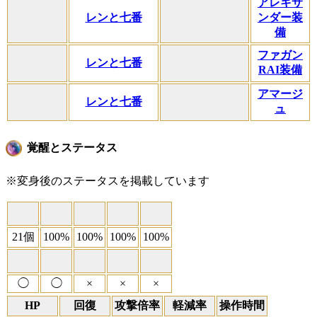
アレキサ
レンと七番
ンダー装
備
ファガン
レンと七番
RAI装備
アマージ
レンと七番
ュ
覚醒とステータス
※変身後のステータスを掲載しています
21個
100%
100%
100%
100%
◯
◯
×
×
×
HP
回復
攻撃倍率
軽減率
操作時間