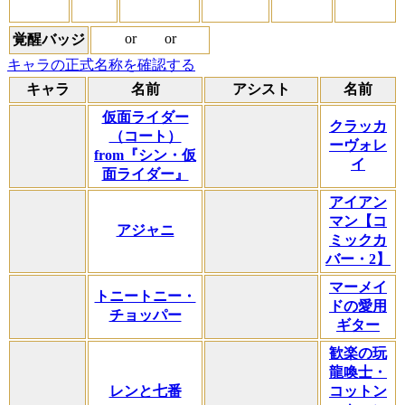
or
or
覚醒バッジ
キャラの正式名称を確認する
キャラ
名前
アシスト
名前
仮面ライダー
クラッカ
（コート）
ーヴォレ
from『シン・仮
イ
面ライダー』
アイアン
マン【コ
アジャニ
ミックカ
バー・2】
マーメイ
トニートニー・
ドの愛用
チョッパー
ギター
歓楽の玩
龍喚士・
レンと七番
コットン