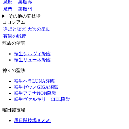
魔廊
裏魔廊
魔門
裏魔門
その他の闘技場
コロシアム
導煌と壊冥
天冥の星動
蒼潜の戦帝
龍族の聖雲
転生シルヴィ降臨
転生リューネ降臨
神々の聖跡
転生ヘラLUNA降臨
転生ゼウスGIGA降臨
転生アテナNON降臨
転生ヴァルキリーCIEL降臨
曜日闘技場
曜日闘技場まとめ