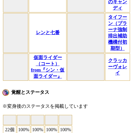
のキャン
ディ
タイフー
ン（プラ
ーナ強制
レンと七番
排出補助
機構付初
期型）
仮面ライダー
クラッカ
（コート）
ーヴォレ
from『シン・仮
イ
面ライダー』
覚醒とステータス
※変身後のステータスを掲載しています
22個
100%
100%
100%
100%