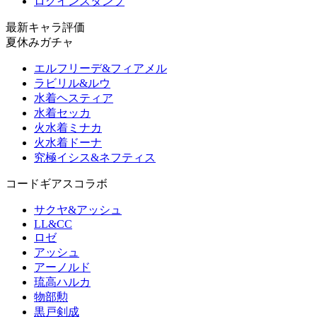
ログインスタンプ
最新キャラ評価
夏休みガチャ
エルフリーデ&フィアメル
ラビリル&ルウ
水着ヘスティア
水着セッカ
火水着ミナカ
火水着ドーナ
究極イシス&ネフティス
コードギアスコラボ
サクヤ&アッシュ
LL&CC
ロゼ
アッシュ
アーノルド
琉高ハルカ
物部勲
黒戸剣成