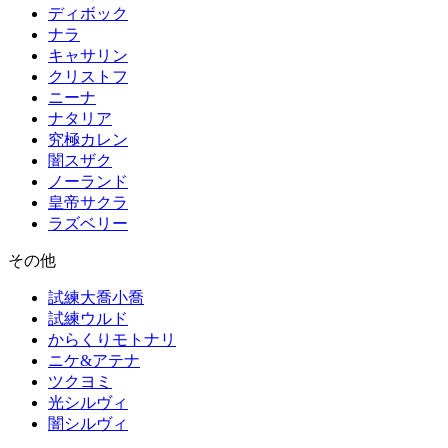
ディボック
ナラ
キャサリン
クリストフ
ニーナ
ナタリア
究極カレン
闇スザク
ノーランド
皇帝サクラ
ラズベリー
その他
試練大喬小喬
試練ウルド
からくりモトナリ
ニケ&アテナ
ツクヨミ
光シルヴィ
闇シルヴィ