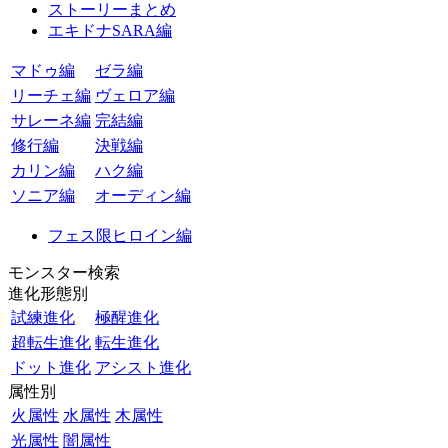
ストーリーまとめ
エキドナSARA編
マドゥ編
ゼラ編
リーチェ編
ヴェロア編
サレーネ編
完結編
修行編
決戦編
カリン編
ハク編
ソニア編
オーディン編
フェス限ヒロイン編
モンスター検索
進化形態別
試練進化
極醒進化
超転生進化
転生進化
ドット進化
アシスト進化
属性別
火属性
水属性
木属性
光属性
闇属性