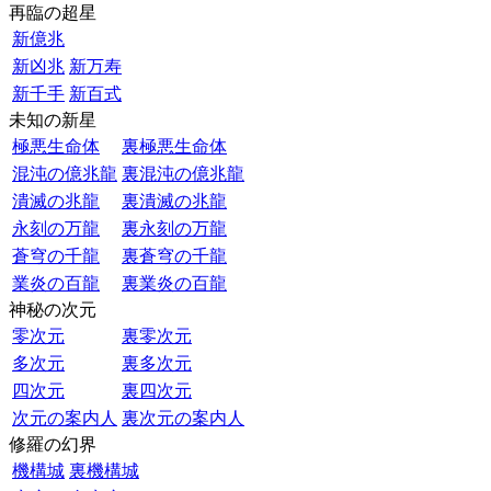
再臨の超星
新億兆
新凶兆
新万寿
新千手
新百式
未知の新星
極悪生命体
裏極悪生命体
混沌の億兆龍
裏混沌の億兆龍
潰滅の兆龍
裏潰滅の兆龍
永刻の万龍
裏永刻の万龍
蒼穹の千龍
裏蒼穹の千龍
業炎の百龍
裏業炎の百龍
神秘の次元
零次元
裏零次元
多次元
裏多次元
四次元
裏四次元
次元の案内人
裏次元の案内人
修羅の幻界
機構城
裏機構城