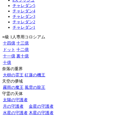
EXラッシュ
チャレダン5
チャレダン4
チャレダン3
チャレダン2
チャレダン1
∞級 1人専用コロシアム
十四億
十三億
ドット
十二億
十一億
裏十億
十億
奈落の重界
大樹の霊王
紅蓮の機王
天空の儚域
霧雨の魔王
風雲の龍王
守霊の天体
太陽の守護者
月の守護者
金星の守護者
水星の守護者
木星の守護者