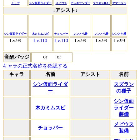
ミリア
シン仮面ライダー
メビウス
アレキサンダー
ファガンRAI
アマージュ
↓アシスト↓
シン仮面ライダー
木カミムスビ
チョッパー
レンと七番
レンと七番
レンと七番
Lv.99
Lv.110
Lv.110
Lv.99
Lv.99
Lv.99
or
or
覚醒バッジ
キャラの正式名称を確認する
キャラ
名前
アシスト
名前
シン仮面ライダ
スズラン
ー
の種子
シン仮面
木カミムスビ
ライダー
装備
メビウス
チョッパー
装備