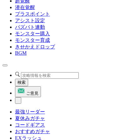
超覚醒
潜在覚醒
プラスポイント
アシスト設定
パズバト連動
モンスター購入
モンスター育成
きせかえドロップ
BGM
検索
ご意見
最強リーダー
夏休みガチャ
コードギアス
おすすめガチャ
EXラッシュ