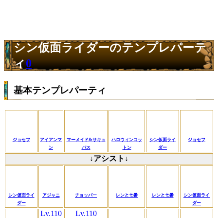
シン仮面ライダーのテンプレパーテ
ィ
0
基本テンプレパーティ
ジョセフ
アイアンマ
マーメイド&サキュ
ハロウィンコッ
シン仮面ライ
ジョセフ
ン
バス
トン
ダー
↓アシスト↓
シン仮面ライ
アジャニ
チョッパー
レンと七番
レンと七番
シン仮面ライ
ダー
ダー
Lv.110
Lv.110