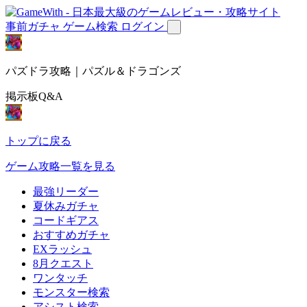
事前ガチャ
ゲーム検索
ログイン
パズドラ攻略｜パズル＆ドラゴンズ
掲示板Q&A
トップに戻る
ゲーム攻略一覧を見る
最強リーダー
夏休みガチャ
コードギアス
おすすめガチャ
EXラッシュ
8月クエスト
ワンタッチ
モンスター検索
アシスト検索