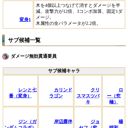
木を4個以上つなげて消すとダメージを半
減、攻撃力が12倍、3コンボ加算、固定1ダ
メージ。
変身1
木属性の全パラメータが2.2倍。
サブ候補一覧
ダメージ無効貫通要員
サブ候補キャラ
レンと七
カリンド
クリ
ロ
番（変身）
ラゴン
スマスツバ
ー（究
キ
極）
ジン（ガ
岸辺露伴
ジョ
楊
ンダムコラボ）
セフ（究
端和