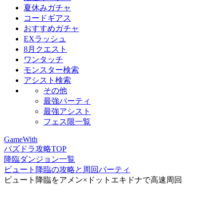
夏休みガチャ
コードギアス
おすすめガチャ
EXラッシュ
8月クエスト
ワンタッチ
モンスター検索
アシスト検索
その他
最強パーティ
最強アシスト
フェス限一覧
GameWith
パズドラ攻略TOP
降臨ダンジョン一覧
ビュート降臨の攻略と周回パーティ
ビュート降臨をアメン×ドットエキドナで高速周回