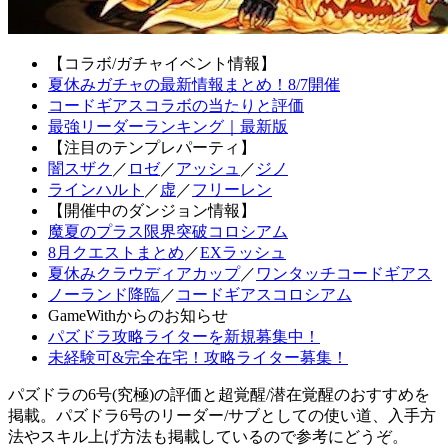
【コラボ/ガチャイベント情報】
夏休みガチャの最新情報まとめ！8/7開催
コードギアスコラボの当たりと評価
最強リーダーランキング｜最新版
【注目のテンプレパーティ】
闇スザク
／
ロゼ
／
アッシュ
／
ジノ
ラインハルト
／
虚
／
フリーレン
【開催中のダンジョン情報】
魔夏のプラス限界突破コロシアム
8月クエストまとめ
／
EXラッシュ
夏休みクラウディアカップ
／
ワンタッチコードギアス
ノーランド降臨
／
コードギアスコロシアム
GameWithからのお知らせ
パズドラ攻略ライターを新規募集中！
未経験可&完全在宅！攻略ライター募集！
パズドラの6号(究極)の評価と超覚醒/潜在覚醒のおすすめを
掲載。パズドラ6号のリーダー/サブとしての使い道、入手方
法やスキル上げ方法も掲載しているので参考にどうぞ。