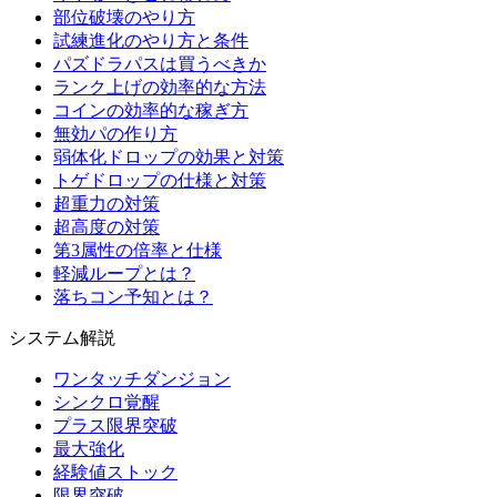
部位破壊のやり方
試練進化のやり方と条件
パズドラパスは買うべきか
ランク上げの効率的な方法
コインの効率的な稼ぎ方
無効パの作り方
弱体化ドロップの効果と対策
トゲドロップの仕様と対策
超重力の対策
超高度の対策
第3属性の倍率と仕様
軽減ループとは？
落ちコン予知とは？
システム解説
ワンタッチダンジョン
シンクロ覚醒
プラス限界突破
最大強化
経験値ストック
限界突破