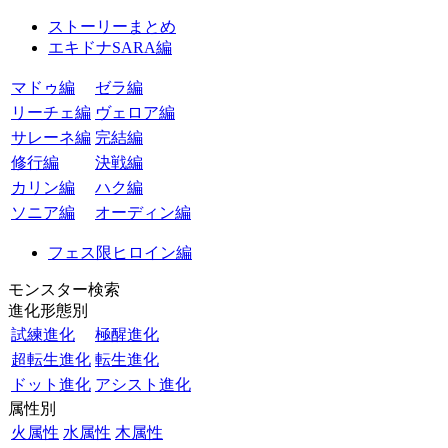
ストーリーまとめ
エキドナSARA編
マドゥ編
ゼラ編
リーチェ編
ヴェロア編
サレーネ編
完結編
修行編
決戦編
カリン編
ハク編
ソニア編
オーディン編
フェス限ヒロイン編
モンスター検索
進化形態別
試練進化
極醒進化
超転生進化
転生進化
ドット進化
アシスト進化
属性別
火属性
水属性
木属性