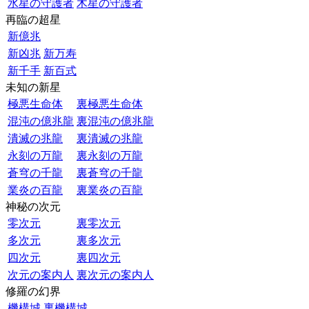
水星の守護者
木星の守護者
再臨の超星
新億兆
新凶兆
新万寿
新千手
新百式
未知の新星
極悪生命体
裏極悪生命体
混沌の億兆龍
裏混沌の億兆龍
潰滅の兆龍
裏潰滅の兆龍
永刻の万龍
裏永刻の万龍
蒼穹の千龍
裏蒼穹の千龍
業炎の百龍
裏業炎の百龍
神秘の次元
零次元
裏零次元
多次元
裏多次元
四次元
裏四次元
次元の案内人
裏次元の案内人
修羅の幻界
機構城
裏機構城