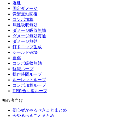
遅延
固定ダメージ
覚醒無効回復
コンボ加算
属性吸収無効
ダメージ吸収無効
ダメージ無効貫通
ダメージ無効
釘ドロップ生成
シールド破壊
自傷
コンボ吸収無効
軽減ループ
操作時間ループ
ルーレットループ
コンボ加算ループ
HP割合回復ループ
初心者向け
初心者がやるべきことまとめ
今やるべきことまとめ