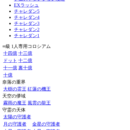
EXラッシュ
チャレダン5
チャレダン4
チャレダン3
チャレダン2
チャレダン1
∞級 1人専用コロシアム
十四億
十三億
ドット
十二億
十一億
裏十億
十億
奈落の重界
大樹の霊王
紅蓮の機王
天空の儚域
霧雨の魔王
風雲の龍王
守霊の天体
太陽の守護者
月の守護者
金星の守護者