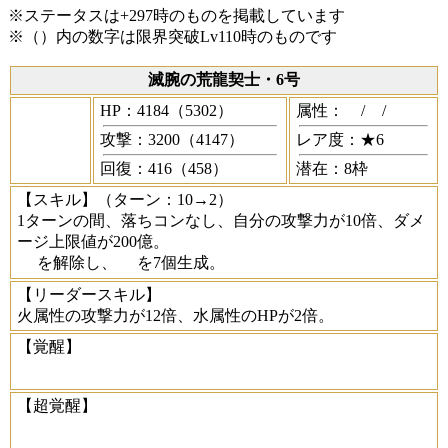
※ステータスは+297時のものを掲載しています
※（）内の数字は限界突破Lv110時のものです
滅腕の荒龍契士・6号
HP：4184（5302）
属性：
/
/
攻撃：3200（4147）
レア度：★6
回復：416（458）
潜在：8枠
【スキル】
（ターン：10→2）
1ターンの間、落ちコンなし、自分の攻撃力が10倍、ダメ
ージ上限値が200億。
を解除し、
を7個生成。
【リーダースキル】
火属性の攻撃力が12倍、水属性のHPが2倍。
【覚醒】
【超覚醒】