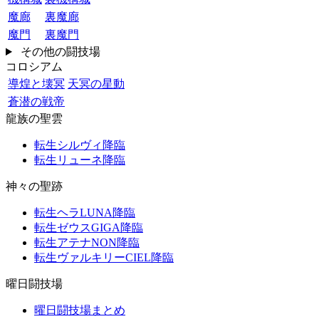
魔廊
裏魔廊
魔門
裏魔門
その他の闘技場
コロシアム
導煌と壊冥
天冥の星動
蒼潜の戦帝
龍族の聖雲
転生シルヴィ降臨
転生リューネ降臨
神々の聖跡
転生ヘラLUNA降臨
転生ゼウスGIGA降臨
転生アテナNON降臨
転生ヴァルキリーCIEL降臨
曜日闘技場
曜日闘技場まとめ