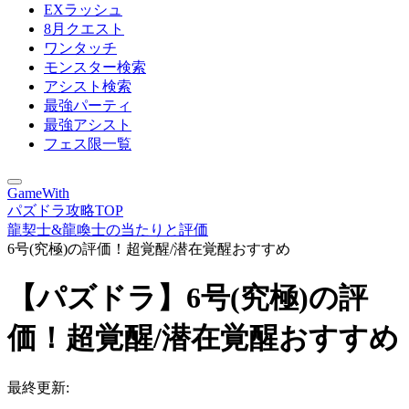
EXラッシュ
8月クエスト
ワンタッチ
モンスター検索
アシスト検索
最強パーティ
最強アシスト
フェス限一覧
GameWith
パズドラ攻略TOP
龍契士&龍喚士の当たりと評価
6号(究極)の評価！超覚醒/潜在覚醒おすすめ
【パズドラ】6号(究極)の評
価！超覚醒/潜在覚醒おすすめ
最終更新: