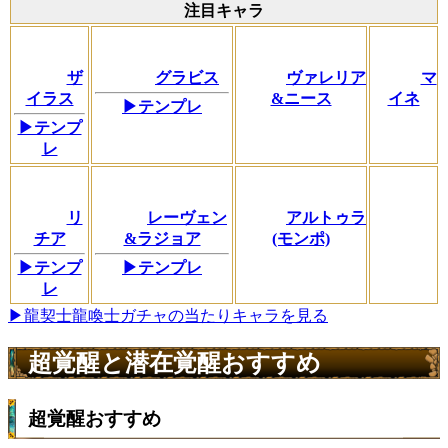
注目キャラ
ザ
グラビス
ヴァレリア
マ
イラス
&ニース
イネ
▶テンプレ
▶テンプ
レ
リ
レーヴェン
アルトゥラ
チア
&ラジョア
(モンポ)
▶テンプ
▶テンプレ
レ
▶龍契士龍喚士ガチャの当たりキャラを見る
超覚醒と潜在覚醒おすすめ
超覚醒おすすめ