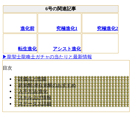
6号の関連記事
進化前
究極進化1
究極進化2
転生進化
アシスト進化
▶龍契士龍喚士ガチャの当たりと最新情報
目次
評価点と性能
超覚醒/潜在覚醒のおすすめ
入手方法/進化
スキル上げ情報
ステータス詳細