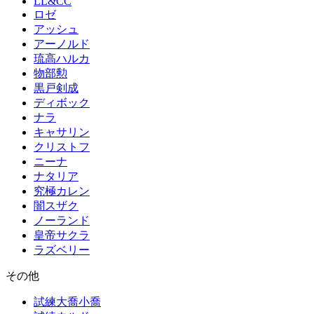
LL&CC
ロゼ
アッシュ
アーノルド
琉高ハルカ
物部勲
黒戸剣成
ディボック
ナラ
キャサリン
クリストフ
ニーナ
ナタリア
究極カレン
闇スザク
ノーランド
皇帝サクラ
ラズベリー
その他
試練大喬小喬