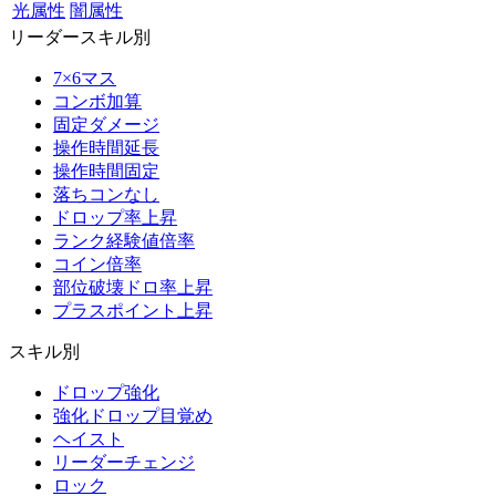
光属性
闇属性
リーダースキル別
7×6マス
コンボ加算
固定ダメージ
操作時間延長
操作時間固定
落ちコンなし
ドロップ率上昇
ランク経験値倍率
コイン倍率
部位破壊ドロ率上昇
プラスポイント上昇
スキル別
ドロップ強化
強化ドロップ目覚め
ヘイスト
リーダーチェンジ
ロック