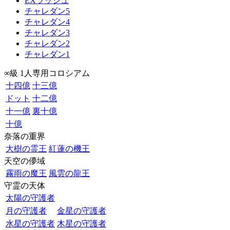
EXラッシュ
チャレダン5
チャレダン4
チャレダン3
チャレダン2
チャレダン1
∞級 1人専用コロシアム
十四億
十三億
ドット
十二億
十一億
裏十億
十億
奈落の重界
大樹の霊王
紅蓮の機王
天空の儚域
霧雨の魔王
風雲の龍王
守霊の天体
太陽の守護者
月の守護者
金星の守護者
水星の守護者
木星の守護者