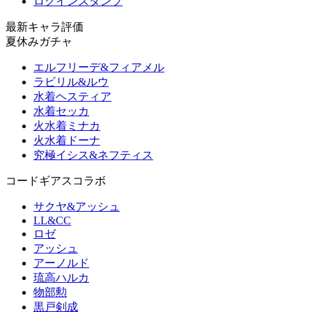
ログインスタンプ
最新キャラ評価
夏休みガチャ
エルフリーデ&フィアメル
ラビリル&ルウ
水着ヘスティア
水着セッカ
火水着ミナカ
火水着ドーナ
究極イシス&ネフティス
コードギアスコラボ
サクヤ&アッシュ
LL&CC
ロゼ
アッシュ
アーノルド
琉高ハルカ
物部勲
黒戸剣成