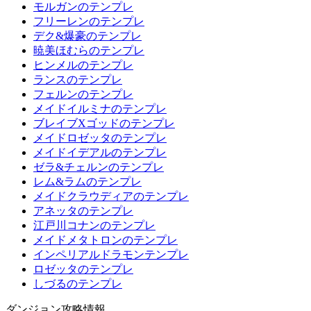
モルガンのテンプレ
フリーレンのテンプレ
デク&爆豪のテンプレ
暁美ほむらのテンプレ
ヒンメルのテンプレ
ランスのテンプレ
フェルンのテンプレ
メイドイルミナのテンプレ
ブレイブXゴッドのテンプレ
メイドロゼッタのテンプレ
メイドイデアルのテンプレ
ゼラ&チェルンのテンプレ
レム&ラムのテンプレ
メイドクラウディアのテンプレ
アネッタのテンプレ
江戸川コナンのテンプレ
メイドメタトロンのテンプレ
インペリアルドラモンテンプレ
ロゼッタのテンプレ
しづるのテンプレ
ダンジョン攻略情報