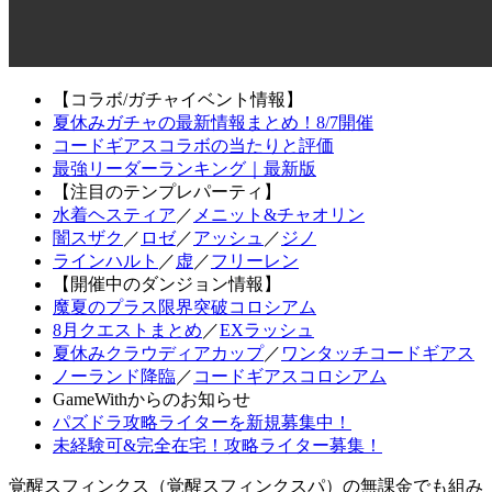
【コラボ/ガチャイベント情報】
夏休みガチャの最新情報まとめ！8/7開催
コードギアスコラボの当たりと評価
最強リーダーランキング｜最新版
【注目のテンプレパーティ】
水着ヘスティア
／
メニット&チャオリン
闇スザク
／
ロゼ
／
アッシュ
／
ジノ
ラインハルト
／
虚
／
フリーレン
【開催中のダンジョン情報】
魔夏のプラス限界突破コロシアム
8月クエストまとめ
／
EXラッシュ
夏休みクラウディアカップ
／
ワンタッチコードギアス
ノーランド降臨
／
コードギアスコロシアム
GameWithからのお知らせ
パズドラ攻略ライターを新規募集中！
未経験可&完全在宅！攻略ライター募集！
覚醒スフィンクス（覚醒スフィンクスパ）の無課金でも組み