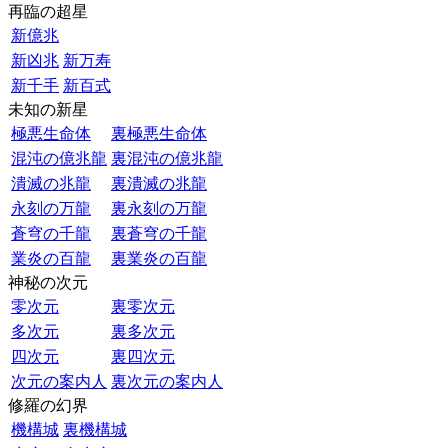
再臨の超星
新億兆
新凶兆
新万寿
新千手
新百式
未知の新星
極悪生命体
裏極悪生命体
混沌の億兆龍
裏混沌の億兆龍
潰滅の兆龍
裏潰滅の兆龍
永刻の万龍
裏永刻の万龍
蒼穹の千龍
裏蒼穹の千龍
業炎の百龍
裏業炎の百龍
神秘の次元
零次元
裏零次元
多次元
裏多次元
四次元
裏四次元
次元の案内人
裏次元の案内人
修羅の幻界
機構城
裏機構城