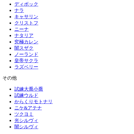
ディボック
ナラ
キャサリン
クリストフ
ニーナ
ナタリア
究極カレン
闇スザク
ノーランド
皇帝サクラ
ラズベリー
その他
試練大喬小喬
試練ウルド
からくりモトナリ
ニケ&アテナ
ツクヨミ
光シルヴィ
闇シルヴィ