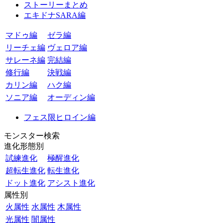
ストーリーまとめ
エキドナSARA編
マドゥ編
ゼラ編
リーチェ編
ヴェロア編
サレーネ編
完結編
修行編
決戦編
カリン編
ハク編
ソニア編
オーディン編
フェス限ヒロイン編
モンスター検索
進化形態別
試練進化
極醒進化
超転生進化
転生進化
ドット進化
アシスト進化
属性別
火属性
水属性
木属性
光属性
闇属性