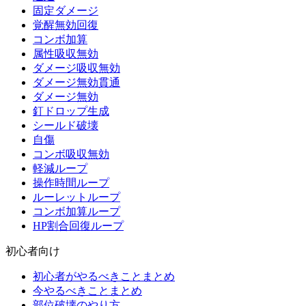
固定ダメージ
覚醒無効回復
コンボ加算
属性吸収無効
ダメージ吸収無効
ダメージ無効貫通
ダメージ無効
釘ドロップ生成
シールド破壊
自傷
コンボ吸収無効
軽減ループ
操作時間ループ
ルーレットループ
コンボ加算ループ
HP割合回復ループ
初心者向け
初心者がやるべきことまとめ
今やるべきことまとめ
部位破壊のやり方