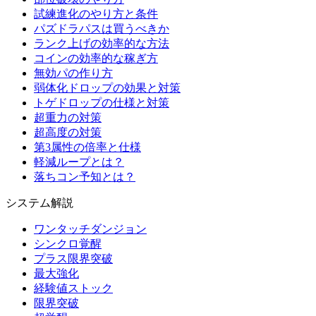
試練進化のやり方と条件
パズドラパスは買うべきか
ランク上げの効率的な方法
コインの効率的な稼ぎ方
無効パの作り方
弱体化ドロップの効果と対策
トゲドロップの仕様と対策
超重力の対策
超高度の対策
第3属性の倍率と仕様
軽減ループとは？
落ちコン予知とは？
システム解説
ワンタッチダンジョン
シンクロ覚醒
プラス限界突破
最大強化
経験値ストック
限界突破