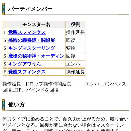
パーティメンバー
モンスター名
役割
L
覚醒スフィンクス
操作延長
S
桃園の義将姫・関銀屏
回復
S
キングマスターリング
変換
S
魔槍の秘術神・オーディン
回復
S
キングアワりん
エンハ
F
覚醒スフィンクス
操作延長
操作延長...ドロップ操作時間延長 エンハ...エンハンス
回復...HP、バインドを回復
使い方
体力タイプに染めることで、耐久力が上がるため、殴り合い
がメインとなる。回復が間に合わない場合はマスターリン