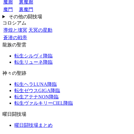
魔廊
裏魔廊
魔門
裏魔門
その他の闘技場
コロシアム
導煌と壊冥
天冥の星動
蒼潜の戦帝
龍族の聖雲
転生シルヴィ降臨
転生リューネ降臨
神々の聖跡
転生ヘラLUNA降臨
転生ゼウスGIGA降臨
転生アテナNON降臨
転生ヴァルキリーCIEL降臨
曜日闘技場
曜日闘技場まとめ