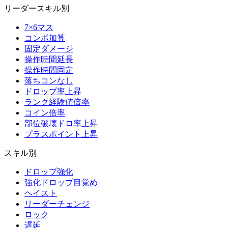
リーダースキル別
7×6マス
コンボ加算
固定ダメージ
操作時間延長
操作時間固定
落ちコンなし
ドロップ率上昇
ランク経験値倍率
コイン倍率
部位破壊ドロ率上昇
プラスポイント上昇
スキル別
ドロップ強化
強化ドロップ目覚め
ヘイスト
リーダーチェンジ
ロック
遅延