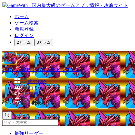
ホーム
ゲーム検索
新規登録
ログイン
2カラム
3カラム
パズドラ攻略｜パズル＆ドラゴンズ
他の攻略
コミュ
速報
掲示板
最強リーダー