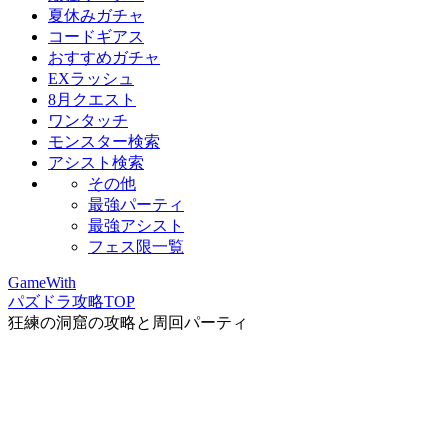
夏休みガチャ
コードギアス
おすすめガチャ
EXラッシュ
8月クエスト
ワンタッチ
モンスター検索
アシスト検索
その他
最強パーティ
最強アシスト
フェス限一覧
GameWith
パズドラ攻略TOP
狂練の洞窟の攻略と周回パーティ