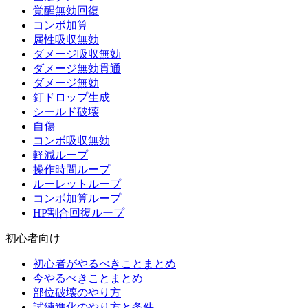
覚醒無効回復
コンボ加算
属性吸収無効
ダメージ吸収無効
ダメージ無効貫通
ダメージ無効
釘ドロップ生成
シールド破壊
自傷
コンボ吸収無効
軽減ループ
操作時間ループ
ルーレットループ
コンボ加算ループ
HP割合回復ループ
初心者向け
初心者がやるべきことまとめ
今やるべきことまとめ
部位破壊のやり方
試練進化のやり方と条件