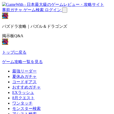
事前ガチャ
ゲーム検索
ログイン
パズドラ攻略｜パズル＆ドラゴンズ
掲示板Q&A
トップに戻る
ゲーム攻略一覧を見る
最強リーダー
夏休みガチャ
コードギアス
おすすめガチャ
EXラッシュ
8月クエスト
ワンタッチ
モンスター検索
アシスト検索