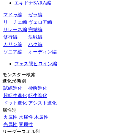
エキドナSARA編
マドゥ編
ゼラ編
リーチェ編
ヴェロア編
サレーネ編
完結編
修行編
決戦編
カリン編
ハク編
ソニア編
オーディン編
フェス限ヒロイン編
モンスター検索
進化形態別
試練進化
極醒進化
超転生進化
転生進化
ドット進化
アシスト進化
属性別
火属性
水属性
木属性
光属性
闇属性
リーダースキル別