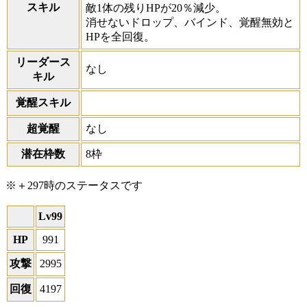
スキル
敵1体の残りHPが20％減少。
消せないドロップ、バインド、覚醒無効と
HPを全回復。
リーダース
なし
キル
覚醒スキル
超覚醒
なし
潜在枠数
8枠
※＋297時のステータスです
Lv99
HP
991
攻撃
2995
回復
4197