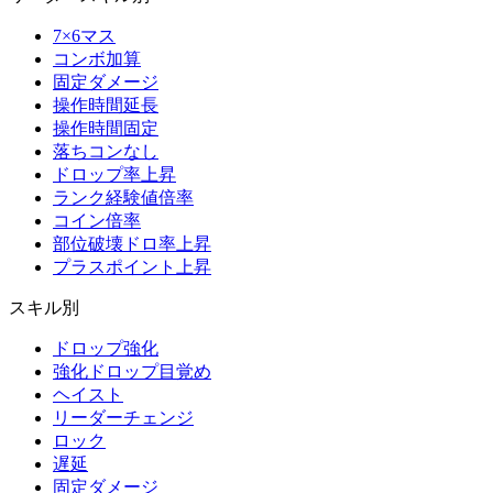
7×6マス
コンボ加算
固定ダメージ
操作時間延長
操作時間固定
落ちコンなし
ドロップ率上昇
ランク経験値倍率
コイン倍率
部位破壊ドロ率上昇
プラスポイント上昇
スキル別
ドロップ強化
強化ドロップ目覚め
ヘイスト
リーダーチェンジ
ロック
遅延
固定ダメージ