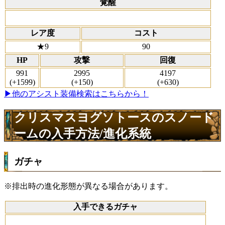
覚醒
レア度
コスト
★9
90
HP
攻撃
回復
991
2995
4197
(+1599)
(+150)
(+630)
▶他のアシスト装備検索はこちらから！
クリスマスヨグソトースのスノード
ームの入手方法/進化系統
ガチャ
※排出時の進化形態が異なる場合があります。
入手できるガチャ