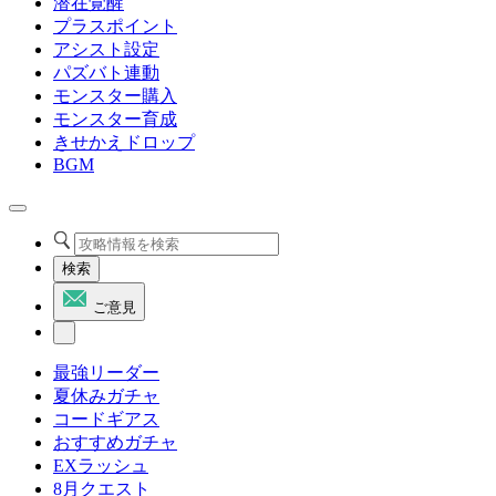
潜在覚醒
プラスポイント
アシスト設定
パズバト連動
モンスター購入
モンスター育成
きせかえドロップ
BGM
検索
ご意見
最強リーダー
夏休みガチャ
コードギアス
おすすめガチャ
EXラッシュ
8月クエスト