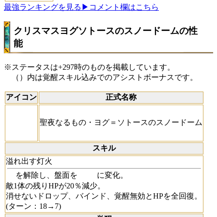
最強ランキングを見る
▶コメント欄はこちら
クリスマスヨグソトースのスノードームの性
能
※ステータスは+297時のものを掲載しています。
（）内は覚醒スキル込みでのアシストボーナスです。
アイコン
正式名称
聖夜なるもの・ヨグ＝ソトースのスノードーム
スキル
溢れ出す灯火
を解除し、盤面を
に変化。
敵1体の残りHPが20％減少。
消せないドロップ、バインド、覚醒無効とHPを全回復。
(ターン：18→7)