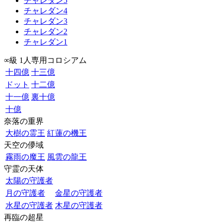
チャレダン5
チャレダン4
チャレダン3
チャレダン2
チャレダン1
∞級 1人専用コロシアム
十四億
十三億
ドット
十二億
十一億
裏十億
十億
奈落の重界
大樹の霊王
紅蓮の機王
天空の儚域
霧雨の魔王
風雲の龍王
守霊の天体
太陽の守護者
月の守護者
金星の守護者
水星の守護者
木星の守護者
再臨の超星