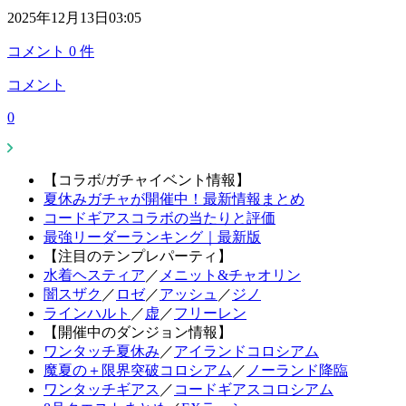
2025年12月13日03:05
コメント
0
件
コメント
0
【コラボ/ガチャイベント情報】
夏休みガチャが開催中！最新情報まとめ
コードギアスコラボの当たりと評価
最強リーダーランキング｜最新版
【注目のテンプレパーティ】
水着ヘスティア
／
メニット&チャオリン
闇スザク
／
ロゼ
／
アッシュ
／
ジノ
ラインハルト
／
虚
／
フリーレン
【開催中のダンジョン情報】
ワンタッチ夏休み
／
アイランドコロシアム
魔夏の＋限界突破コロシアム
／
ノーランド降臨
ワンタッチギアス
／
コードギアスコロシアム