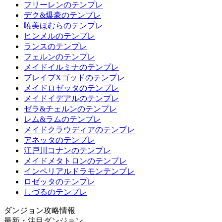
フリーレンのテンプレ
デク&爆豪のテンプレ
暁美ほむらのテンプレ
ヒンメルのテンプレ
ランスのテンプレ
フェルンのテンプレ
メイドイルミナのテンプレ
ブレイブXゴッドのテンプレ
メイドロゼッタのテンプレ
メイドイデアルのテンプレ
ゼラ&チェルンのテンプレ
レム&ラムのテンプレ
メイドクラウディアのテンプレ
アネッタのテンプレ
江戸川コナンのテンプレ
メイドメタトロンのテンプレ
インペリアルドラモンテンプレ
ロゼッタのテンプレ
しづるのテンプレ
ダンジョン攻略情報
最新・注目ダンジョン