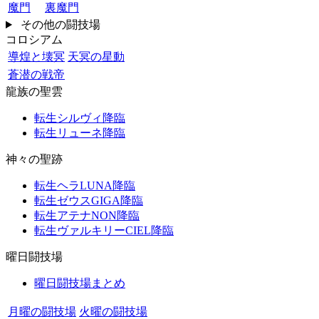
魔門
裏魔門
その他の闘技場
コロシアム
導煌と壊冥
天冥の星動
蒼潜の戦帝
龍族の聖雲
転生シルヴィ降臨
転生リューネ降臨
神々の聖跡
転生ヘラLUNA降臨
転生ゼウスGIGA降臨
転生アテナNON降臨
転生ヴァルキリーCIEL降臨
曜日闘技場
曜日闘技場まとめ
月曜の闘技場
火曜の闘技場