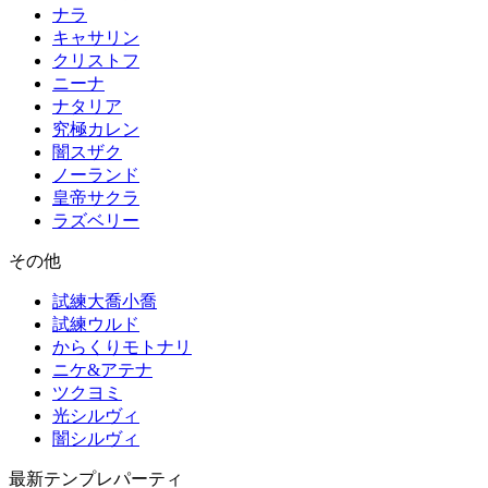
ナラ
キャサリン
クリストフ
ニーナ
ナタリア
究極カレン
闇スザク
ノーランド
皇帝サクラ
ラズベリー
その他
試練大喬小喬
試練ウルド
からくりモトナリ
ニケ&アテナ
ツクヨミ
光シルヴィ
闇シルヴィ
最新テンプレパーティ