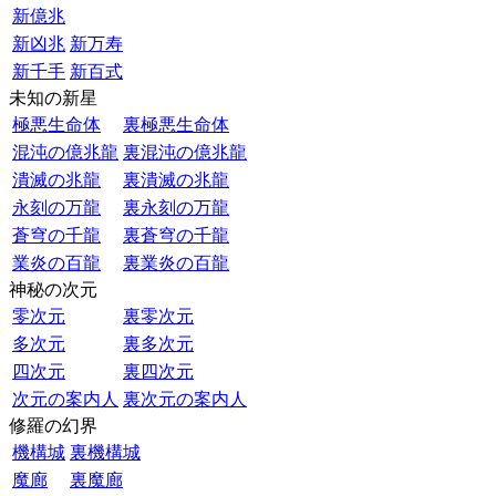
新億兆
新凶兆
新万寿
新千手
新百式
未知の新星
極悪生命体
裏極悪生命体
混沌の億兆龍
裏混沌の億兆龍
潰滅の兆龍
裏潰滅の兆龍
永刻の万龍
裏永刻の万龍
蒼穹の千龍
裏蒼穹の千龍
業炎の百龍
裏業炎の百龍
神秘の次元
零次元
裏零次元
多次元
裏多次元
四次元
裏四次元
次元の案内人
裏次元の案内人
修羅の幻界
機構城
裏機構城
魔廊
裏魔廊