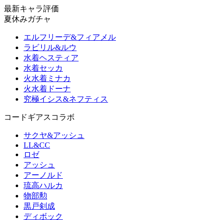
最新キャラ評価
夏休みガチャ
エルフリーデ&フィアメル
ラビリル&ルウ
水着ヘスティア
水着セッカ
火水着ミナカ
火水着ドーナ
究極イシス&ネフティス
コードギアスコラボ
サクヤ&アッシュ
LL&CC
ロゼ
アッシュ
アーノルド
琉高ハルカ
物部勲
黒戸剣成
ディボック