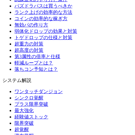
パズドラパスは買うべきか
ランク上げの効率的な方法
コインの効率的な稼ぎ方
無効パの作り方
弱体化ドロップの効果と対策
トゲドロップの仕様と対策
超重力の対策
超高度の対策
第3属性の倍率と仕様
軽減ループとは？
落ちコン予知とは？
システム解説
ワンタッチダンジョン
シンクロ覚醒
プラス限界突破
最大強化
経験値ストック
限界突破
超覚醒