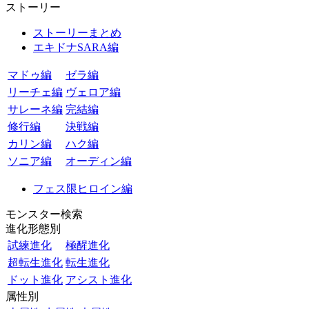
ストーリー
ストーリーまとめ
エキドナSARA編
マドゥ編
ゼラ編
リーチェ編
ヴェロア編
サレーネ編
完結編
修行編
決戦編
カリン編
ハク編
ソニア編
オーディン編
フェス限ヒロイン編
モンスター検索
進化形態別
試練進化
極醒進化
超転生進化
転生進化
ドット進化
アシスト進化
属性別