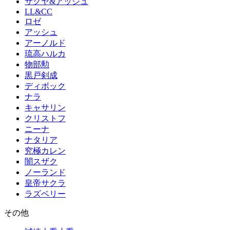
サクヤ&アッシュ
LL&CC
ロゼ
アッシュ
アーノルド
琉高ハルカ
物部勲
黒戸剣成
ディボック
ナラ
キャサリン
クリストフ
ニーナ
ナタリア
究極カレン
闇スザク
ノーランド
皇帝サクラ
ラズベリー
その他