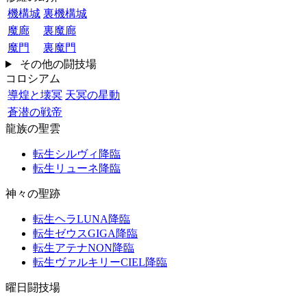
機構城
裏機構城
魔廊
裏魔廊
魔門
裏魔門
その他の闘技場
コロシアム
導煌と壊冥
天冥の星動
蒼潜の戦帝
龍族の聖雲
転生シルヴィ降臨
転生リューネ降臨
神々の聖跡
転生ヘラLUNA降臨
転生ゼウスGIGA降臨
転生アテナNON降臨
転生ヴァルキリーCIEL降臨
曜日闘技場