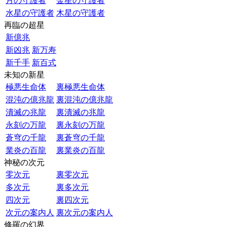
月の守護者
金星の守護者
水星の守護者
木星の守護者
再臨の超星
新億兆
新凶兆
新万寿
新千手
新百式
未知の新星
極悪生命体
裏極悪生命体
混沌の億兆龍
裏混沌の億兆龍
潰滅の兆龍
裏潰滅の兆龍
永刻の万龍
裏永刻の万龍
蒼穹の千龍
裏蒼穹の千龍
業炎の百龍
裏業炎の百龍
神秘の次元
零次元
裏零次元
多次元
裏多次元
四次元
裏四次元
次元の案内人
裏次元の案内人
修羅の幻界