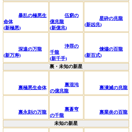
暴乱の極悪生
伍窮の
星砕の兆龍
命体
億兆龍
(新凶兆)
(新極悪)
(新億兆)
浄罪の
深遠の万龍
煉燼の百龍
千龍
(新万寿)
(新百式)
(新千手)
裏・未知の新星
裏混沌
裏極悪生命体
裏潰滅の兆龍
の億兆龍
裏蒼穹
裏永刻の万龍
裏業炎の百龍
の千龍
未知の新星