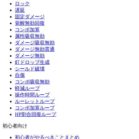
ロック
遅延
固定ダメージ
覚醒無効回復
コンボ加算
属性吸収無効
ダメージ吸収無効
ダメージ無効貫通
ダメージ無効
釘ドロップ生成
シールド破壊
自傷
コンボ吸収無効
軽減ループ
操作時間ループ
ルーレットループ
コンボ加算ループ
HP割合回復ループ
初心者向け
初心者がやるべきことまとめ