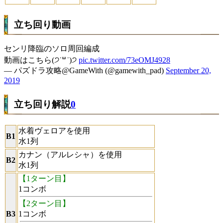
立ち回り動画
センリ降臨のソロ周回編成
動画はこちら(੭˙꒳​˙)੭
pic.twitter.com/73eOMJ4928
— パズドラ攻略@GameWith (@gamewith_pad)
September 20,
2019
立ち回り解説
0
水着ヴェロアを使用
B1
水1列
カナン（アルレシャ）を使用
B2
水1列
【1ターン目】
1コンボ
【2ターン目】
B3
1コンボ