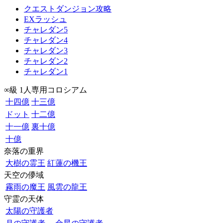
クエストダンジョン攻略
EXラッシュ
チャレダン5
チャレダン4
チャレダン3
チャレダン2
チャレダン1
∞級 1人専用コロシアム
十四億
十三億
ドット
十二億
十一億
裏十億
十億
奈落の重界
大樹の霊王
紅蓮の機王
天空の儚域
霧雨の魔王
風雲の龍王
守霊の天体
太陽の守護者