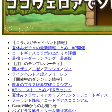
【コラボ/ガチャイベント情報】
夏休みガチャの最新情報まとめ！8/7開催
コードギアスコラボの当たりと評価
最強リーダーランキング｜最新版
【注目のテンプレパーティ】
闇スザク
／
ロゼ
／
アッシュ
／
ジノ
ラインハルト
／
虚
／
フリーレン
【開催中のダンジョン情報】
魔夏のプラス限界突破コロシアム
8月クエストまとめ
／
EXラッシュ
夏休みクラウディアカップ
／
ワンタッチコードギアス
ノーランド降臨
／
コードギアスコロシアム
GameWithからのお知らせ
パズドラ攻略ライターを新規募集中！