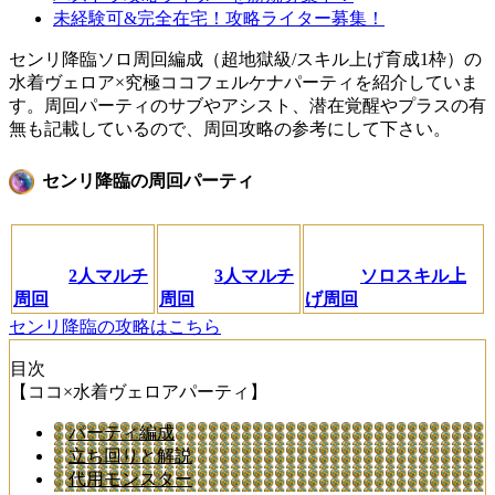
未経験可&完全在宅！攻略ライター募集！
センリ降臨ソロ周回編成（超地獄級/スキル上げ育成1枠）の
水着ヴェロア×究極ココフェルケナパーティを紹介していま
す。周回パーティのサブやアシスト、潜在覚醒やプラスの有
無も記載しているので、周回攻略の参考にして下さい。
センリ降臨の周回パーティ
2人マルチ
3人マルチ
ソロスキル上
周回
周回
げ周回
センリ降臨の攻略はこちら
目次
【ココ×水着ヴェロアパーティ】
パーティ編成
立ち回りと解説
代用モンスター