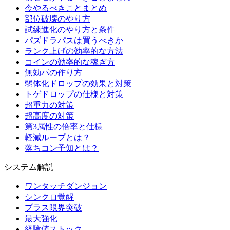
今やるべきことまとめ
部位破壊のやり方
試練進化のやり方と条件
パズドラパスは買うべきか
ランク上げの効率的な方法
コインの効率的な稼ぎ方
無効パの作り方
弱体化ドロップの効果と対策
トゲドロップの仕様と対策
超重力の対策
超高度の対策
第3属性の倍率と仕様
軽減ループとは？
落ちコン予知とは？
システム解説
ワンタッチダンジョン
シンクロ覚醒
プラス限界突破
最大強化
経験値ストック