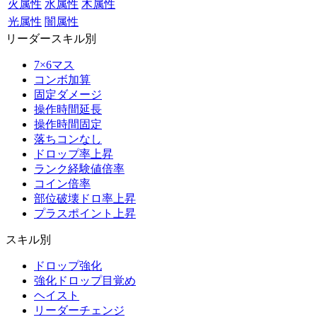
火属性
水属性
木属性
光属性
闇属性
リーダースキル別
7×6マス
コンボ加算
固定ダメージ
操作時間延長
操作時間固定
落ちコンなし
ドロップ率上昇
ランク経験値倍率
コイン倍率
部位破壊ドロ率上昇
プラスポイント上昇
スキル別
ドロップ強化
強化ドロップ目覚め
ヘイスト
リーダーチェンジ