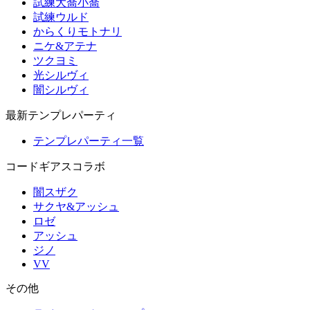
試練大喬小喬
試練ウルド
からくりモトナリ
ニケ&アテナ
ツクヨミ
光シルヴィ
闇シルヴィ
最新テンプレパーティ
テンプレパーティ一覧
コードギアスコラボ
闇スザク
サクヤ&アッシュ
ロゼ
アッシュ
ジノ
VV
その他