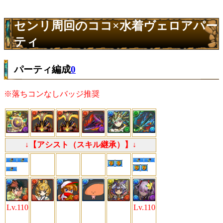
センリ周回のココ×水着ヴェロアパー
ティ
パーティ編成
0
※落ちコンなしバッジ推奨
↓【アシスト（スキル継承）】↓
Lv.110
Lv.110