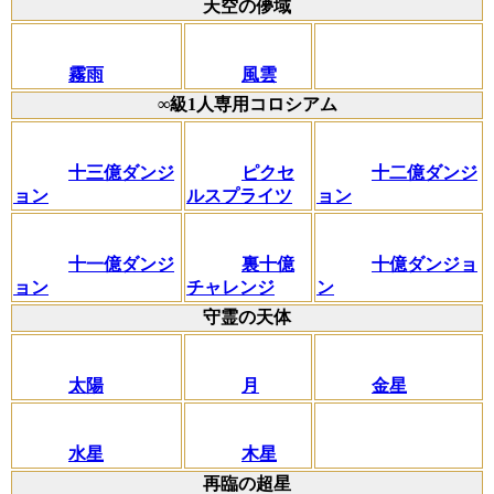
天空の儚域
霧雨
風雲
∞級1人専用コロシアム
十三億ダンジ
ピクセ
十二億ダンジ
ョン
ルスプライツ
ョン
十一億ダンジ
裏十億
十億ダンジョ
ョン
チャレンジ
ン
守霊の天体
太陽
月
金星
水星
木星
再臨の超星