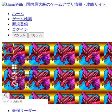
ホーム
ゲーム検索
新規登録
ログイン
2カラム
3カラム
パズドラ攻略｜パズル＆ドラゴンズ
他の攻略
コミュ
速報
掲示板
最強リーダー