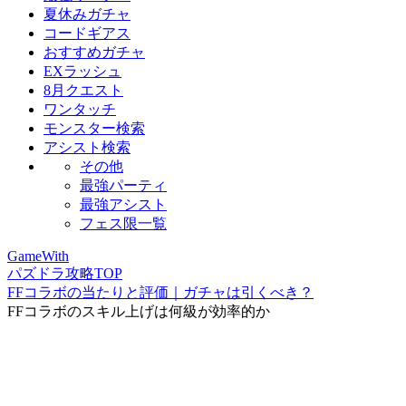
夏休みガチャ
コードギアス
おすすめガチャ
EXラッシュ
8月クエスト
ワンタッチ
モンスター検索
アシスト検索
その他
最強パーティ
最強アシスト
フェス限一覧
GameWith
パズドラ攻略TOP
FFコラボの当たりと評価｜ガチャは引くべき？
FFコラボのスキル上げは何級が効率的か