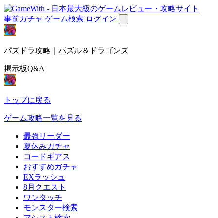
事前ガチャ
ゲーム検索
ログイン
パズドラ攻略｜パズル＆ドラゴンズ
掲示板Q&A
トップに戻る
ゲーム攻略一覧を見る
最強リーダー
夏休みガチャ
コードギアス
おすすめガチャ
EXラッシュ
8月クエスト
ワンタッチ
モンスター検索
アシスト検索