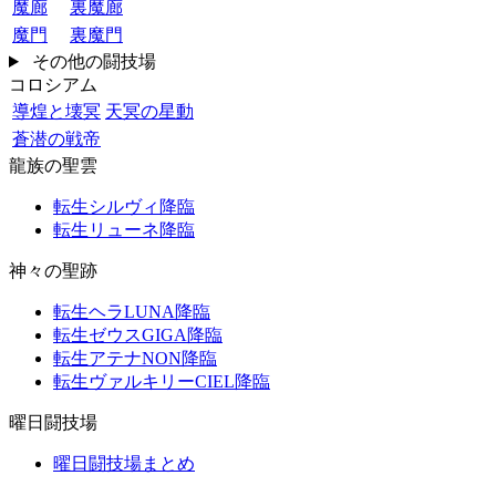
魔廊
裏魔廊
魔門
裏魔門
その他の闘技場
コロシアム
導煌と壊冥
天冥の星動
蒼潜の戦帝
龍族の聖雲
転生シルヴィ降臨
転生リューネ降臨
神々の聖跡
転生ヘラLUNA降臨
転生ゼウスGIGA降臨
転生アテナNON降臨
転生ヴァルキリーCIEL降臨
曜日闘技場
曜日闘技場まとめ