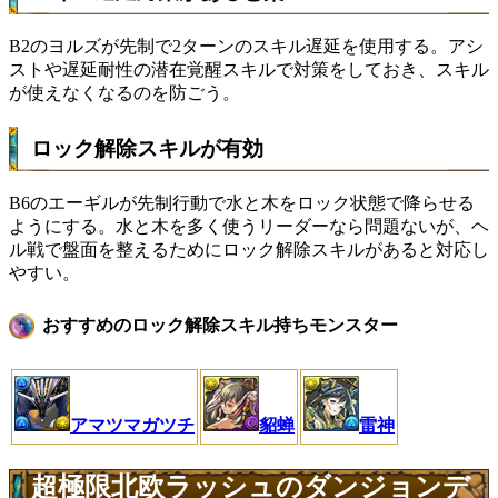
B2のヨルズが先制で2ターンのスキル遅延を使用する。アシ
ストや遅延耐性の潜在覚醒スキルで対策をしておき、スキル
が使えなくなるのを防ごう。
ロック解除スキルが有効
B6のエーギルが先制行動で水と木をロック状態で降らせる
ようにする。水と木を多く使うリーダーなら問題ないが、ヘ
ル戦で盤面を整えるためにロック解除スキルがあると対応し
やすい。
おすすめのロック解除スキル持ちモンスター
アマツマガツチ
貂蝉
雷神
超極限北欧ラッシュのダンジョンデ