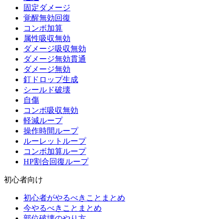
固定ダメージ
覚醒無効回復
コンボ加算
属性吸収無効
ダメージ吸収無効
ダメージ無効貫通
ダメージ無効
釘ドロップ生成
シールド破壊
自傷
コンボ吸収無効
軽減ループ
操作時間ループ
ルーレットループ
コンボ加算ループ
HP割合回復ループ
初心者向け
初心者がやるべきことまとめ
今やるべきことまとめ
部位破壊のやり方