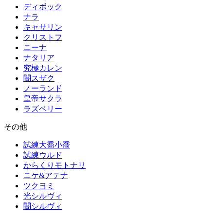
ディボック
ナラ
キャサリン
クリストフ
ニーナ
ナタリア
究極カレン
闇スザク
ノーランド
皇帝サクラ
ラズベリー
その他
試練大喬小喬
試練ウルド
からくりモトナリ
ニケ&アテナ
ツクヨミ
光シルヴィ
闇シルヴィ