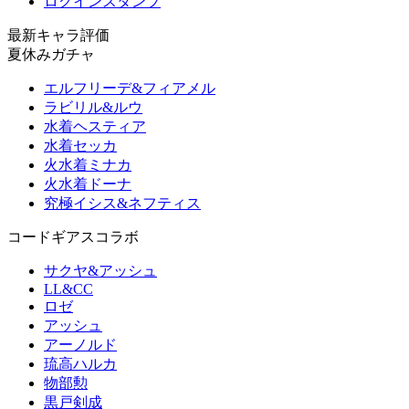
ログインスタンプ
最新キャラ評価
夏休みガチャ
エルフリーデ&フィアメル
ラビリル&ルウ
水着ヘスティア
水着セッカ
火水着ミナカ
火水着ドーナ
究極イシス&ネフティス
コードギアスコラボ
サクヤ&アッシュ
LL&CC
ロゼ
アッシュ
アーノルド
琉高ハルカ
物部勲
黒戸剣成