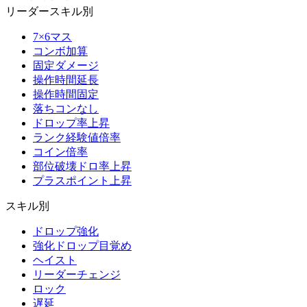
リーダースキル別
7×6マス
コンボ加算
固定ダメージ
操作時間延長
操作時間固定
落ちコンなし
ドロップ率上昇
ランク経験値倍率
コイン倍率
部位破壊ドロ率上昇
プラスポイント上昇
スキル別
ドロップ強化
強化ドロップ目覚め
ヘイスト
リーダーチェンジ
ロック
遅延