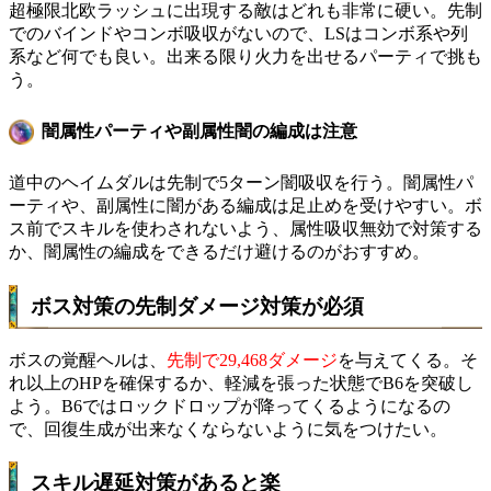
超極限北欧ラッシュに出現する敵はどれも非常に硬い。先制
でのバインドやコンボ吸収がないので、LSはコンボ系や列
系など何でも良い。出来る限り火力を出せるパーティで挑も
う。
闇属性パーティや副属性闇の編成は注意
道中のヘイムダルは先制で5ターン闇吸収を行う。闇属性パ
ーティや、副属性に闇がある編成は足止めを受けやすい。ボ
ス前でスキルを使わされないよう、属性吸収無効で対策する
か、闇属性の編成をできるだけ避けるのがおすすめ。
ボス対策の先制ダメージ対策が必須
ボスの覚醒ヘルは、
先制で29,468ダメージ
を与えてくる。そ
れ以上のHPを確保するか、軽減を張った状態でB6を突破し
よう。B6ではロックドロップが降ってくるようになるの
で、回復生成が出来なくならないように気をつけたい。
スキル遅延対策があると楽