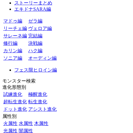
ストーリーまとめ
エキドナSARA編
マドゥ編
ゼラ編
リーチェ編
ヴェロア編
サレーネ編
完結編
修行編
決戦編
カリン編
ハク編
ソニア編
オーディン編
フェス限ヒロイン編
モンスター検索
進化形態別
試練進化
極醒進化
超転生進化
転生進化
ドット進化
アシスト進化
属性別
火属性
水属性
木属性
光属性
闇属性