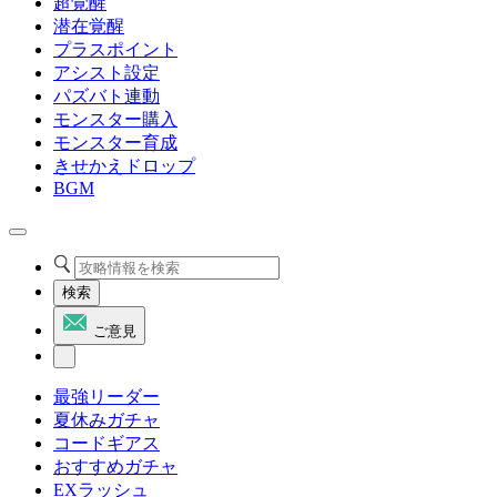
超覚醒
潜在覚醒
プラスポイント
アシスト設定
パズバト連動
モンスター購入
モンスター育成
きせかえドロップ
BGM
検索
ご意見
最強リーダー
夏休みガチャ
コードギアス
おすすめガチャ
EXラッシュ