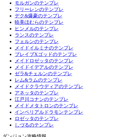
モルガンのテンプレ
フリーレンのテンプレ
デク&爆豪のテンプレ
暁美ほむらのテンプレ
ヒンメルのテンプレ
ランスのテンプレ
フェルンのテンプレ
メイドイルミナのテンプレ
ブレイブXゴッドのテンプレ
メイドロゼッタのテンプレ
メイドイデアルのテンプレ
ゼラ&チェルンのテンプレ
レム&ラムのテンプレ
メイドクラウディアのテンプレ
アネッタのテンプレ
江戸川コナンのテンプレ
メイドメタトロンのテンプレ
インペリアルドラモンテンプレ
ロゼッタのテンプレ
しづるのテンプレ
ダンジョン攻略情報