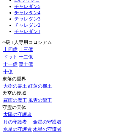
EXラッシュ
チャレダン5
チャレダン4
チャレダン3
チャレダン2
チャレダン1
∞級 1人専用コロシアム
十四億
十三億
ドット
十二億
十一億
裏十億
十億
奈落の重界
大樹の霊王
紅蓮の機王
天空の儚域
霧雨の魔王
風雲の龍王
守霊の天体
太陽の守護者
月の守護者
金星の守護者
水星の守護者
木星の守護者