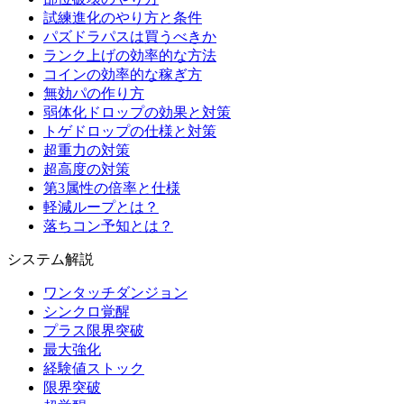
試練進化のやり方と条件
パズドラパスは買うべきか
ランク上げの効率的な方法
コインの効率的な稼ぎ方
無効パの作り方
弱体化ドロップの効果と対策
トゲドロップの仕様と対策
超重力の対策
超高度の対策
第3属性の倍率と仕様
軽減ループとは？
落ちコン予知とは？
システム解説
ワンタッチダンジョン
シンクロ覚醒
プラス限界突破
最大強化
経験値ストック
限界突破