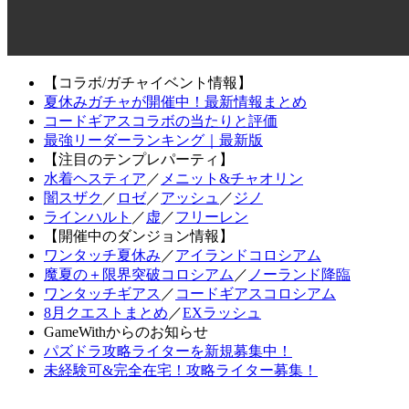
【コラボ/ガチャイベント情報】
夏休みガチャが開催中！最新情報まとめ
コードギアスコラボの当たりと評価
最強リーダーランキング｜最新版
【注目のテンプレパーティ】
水着ヘスティア
／
メニット&チャオリン
闇スザク
／
ロゼ
／
アッシュ
／
ジノ
ラインハルト
／
虚
／
フリーレン
【開催中のダンジョン情報】
ワンタッチ夏休み
／
アイランドコロシアム
魔夏の＋限界突破コロシアム
／
ノーランド降臨
ワンタッチギアス
／
コードギアスコロシアム
8月クエストまとめ
／
EXラッシュ
GameWithからのお知らせ
パズドラ攻略ライターを新規募集中！
未経験可&完全在宅！攻略ライター募集！