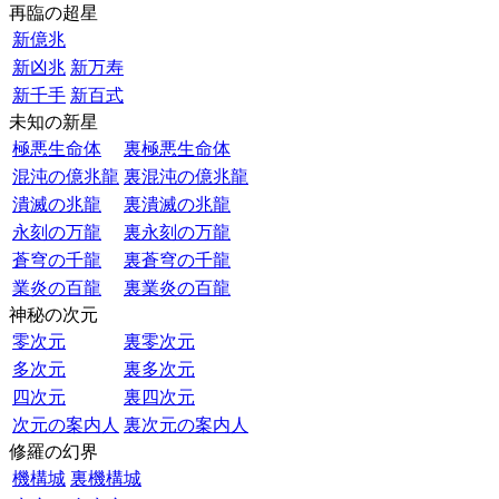
再臨の超星
新億兆
新凶兆
新万寿
新千手
新百式
未知の新星
極悪生命体
裏極悪生命体
混沌の億兆龍
裏混沌の億兆龍
潰滅の兆龍
裏潰滅の兆龍
永刻の万龍
裏永刻の万龍
蒼穹の千龍
裏蒼穹の千龍
業炎の百龍
裏業炎の百龍
神秘の次元
零次元
裏零次元
多次元
裏多次元
四次元
裏四次元
次元の案内人
裏次元の案内人
修羅の幻界
機構城
裏機構城