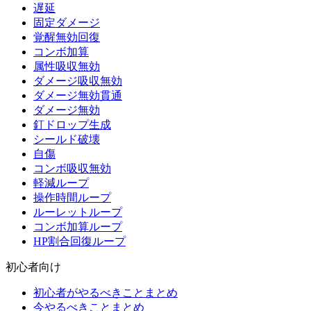
遅延
固定ダメージ
覚醒無効回復
コンボ加算
属性吸収無効
ダメージ吸収無効
ダメージ無効貫通
ダメージ無効
釘ドロップ生成
シールド破壊
自傷
コンボ吸収無効
軽減ループ
操作時間ループ
ルーレットループ
コンボ加算ループ
HP割合回復ループ
初心者向け
初心者がやるべきことまとめ
今やるべきことまとめ