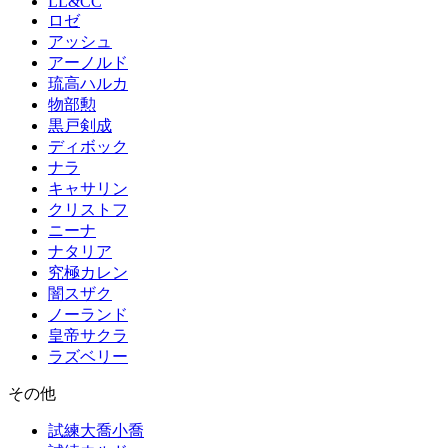
LL&CC
ロゼ
アッシュ
アーノルド
琉高ハルカ
物部勲
黒戸剣成
ディボック
ナラ
キャサリン
クリストフ
ニーナ
ナタリア
究極カレン
闇スザク
ノーランド
皇帝サクラ
ラズベリー
その他
試練大喬小喬