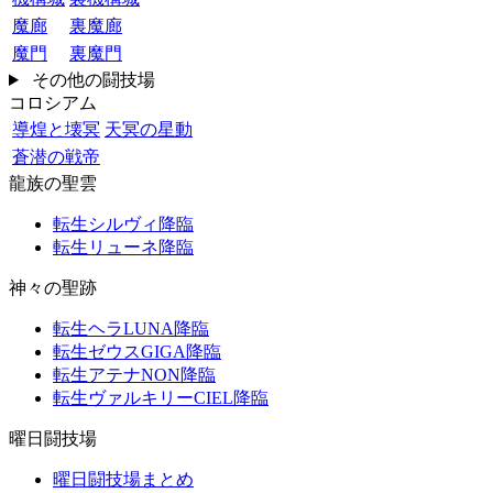
魔廊
裏魔廊
魔門
裏魔門
その他の闘技場
コロシアム
導煌と壊冥
天冥の星動
蒼潜の戦帝
龍族の聖雲
転生シルヴィ降臨
転生リューネ降臨
神々の聖跡
転生ヘラLUNA降臨
転生ゼウスGIGA降臨
転生アテナNON降臨
転生ヴァルキリーCIEL降臨
曜日闘技場
曜日闘技場まとめ