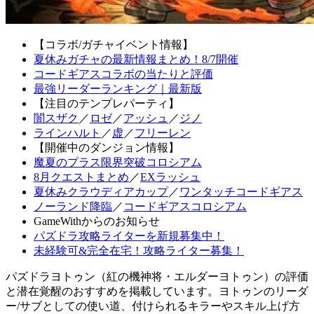
【コラボ/ガチャイベント情報】
夏休みガチャの最新情報まとめ！8/7開催
コードギアスコラボの当たりと評価
最強リーダーランキング｜最新版
【注目のテンプレパーティ】
闇スザク
／
ロゼ
／
アッシュ
／
ジノ
ラインハルト
／
虚
／
フリーレン
【開催中のダンジョン情報】
魔夏のプラス限界突破コロシアム
8月クエストまとめ
／
EXラッシュ
夏休みクラウディアカップ
／
ワンタッチコードギアス
ノーランド降臨
／
コードギアスコロシアム
GameWithからのお知らせ
パズドラ攻略ライターを新規募集中！
未経験可&完全在宅！攻略ライター募集！
パズドラヨトゥン（紅の機神将・エルダーヨトゥン）の評価
と潜在覚醒のおすすめを掲載しています。ヨトゥンのリーダ
ー/サブとしての使い道、付けられるキラーやスキル上げ方