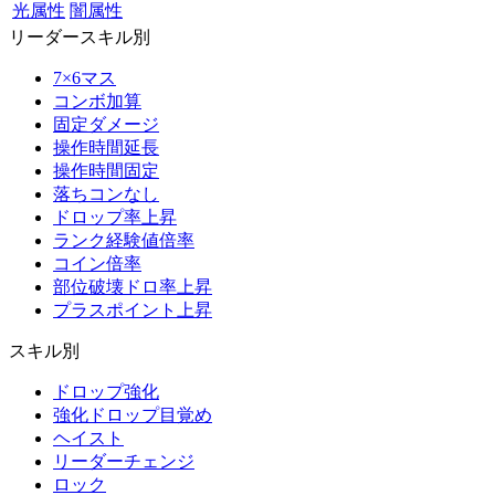
光属性
闇属性
リーダースキル別
7×6マス
コンボ加算
固定ダメージ
操作時間延長
操作時間固定
落ちコンなし
ドロップ率上昇
ランク経験値倍率
コイン倍率
部位破壊ドロ率上昇
プラスポイント上昇
スキル別
ドロップ強化
強化ドロップ目覚め
ヘイスト
リーダーチェンジ
ロック