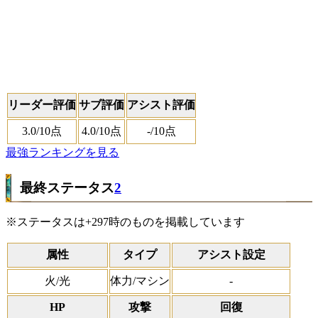
リーダー評価
サブ評価
アシスト評価
3.0
/10点
4.0
/10点
-
/10点
最強ランキングを見る
最終ステータス
2
※ステータスは+297時のものを掲載しています
属性
タイプ
アシスト設定
火/光
体力/マシン
-
HP
攻撃
回復