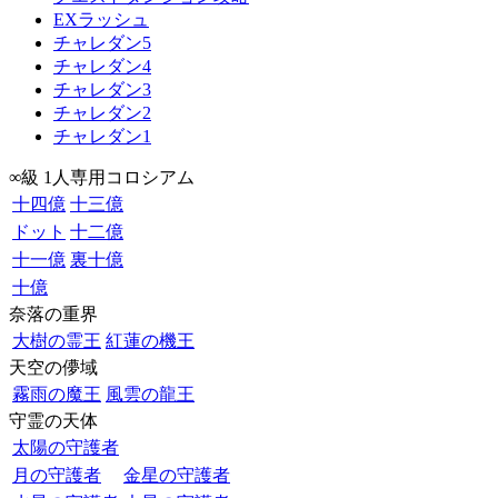
EXラッシュ
チャレダン5
チャレダン4
チャレダン3
チャレダン2
チャレダン1
∞級 1人専用コロシアム
十四億
十三億
ドット
十二億
十一億
裏十億
十億
奈落の重界
大樹の霊王
紅蓮の機王
天空の儚域
霧雨の魔王
風雲の龍王
守霊の天体
太陽の守護者
月の守護者
金星の守護者