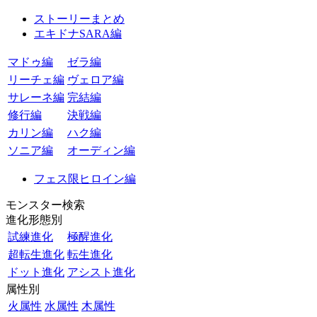
ストーリーまとめ
エキドナSARA編
マドゥ編
ゼラ編
リーチェ編
ヴェロア編
サレーネ編
完結編
修行編
決戦編
カリン編
ハク編
ソニア編
オーディン編
フェス限ヒロイン編
モンスター検索
進化形態別
試練進化
極醒進化
超転生進化
転生進化
ドット進化
アシスト進化
属性別
火属性
水属性
木属性