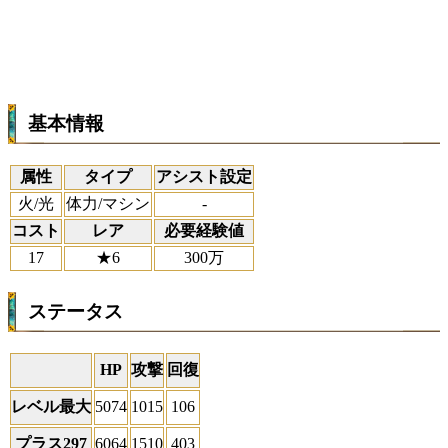
基本情報
属性
タイプ
アシスト設定
火/光
体力/マシン
-
コスト
レア
必要経験値
17
★6
300万
ステータス
HP
攻撃
回復
レベル最大
5074
1015
106
プラス297
6064
1510
403