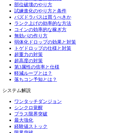
部位破壊のやり方
試練進化のやり方と条件
パズドラパスは買うべきか
ランク上げの効率的な方法
コインの効率的な稼ぎ方
無効パの作り方
弱体化ドロップの効果と対策
トゲドロップの仕様と対策
超重力の対策
超高度の対策
第3属性の倍率と仕様
軽減ループとは？
落ちコン予知とは？
システム解説
ワンタッチダンジョン
シンクロ覚醒
プラス限界突破
最大強化
経験値ストック
限界突破