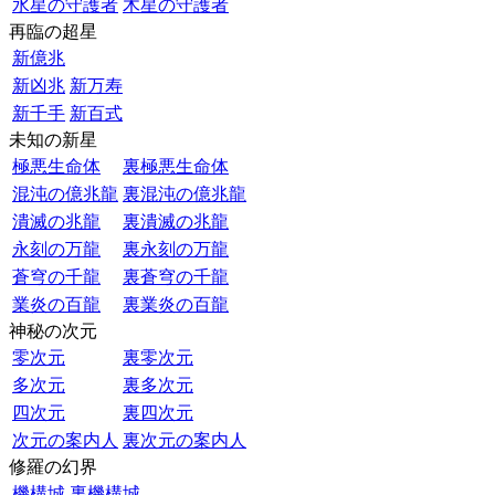
水星の守護者
木星の守護者
再臨の超星
新億兆
新凶兆
新万寿
新千手
新百式
未知の新星
極悪生命体
裏極悪生命体
混沌の億兆龍
裏混沌の億兆龍
潰滅の兆龍
裏潰滅の兆龍
永刻の万龍
裏永刻の万龍
蒼穹の千龍
裏蒼穹の千龍
業炎の百龍
裏業炎の百龍
神秘の次元
零次元
裏零次元
多次元
裏多次元
四次元
裏四次元
次元の案内人
裏次元の案内人
修羅の幻界
機構城
裏機構城