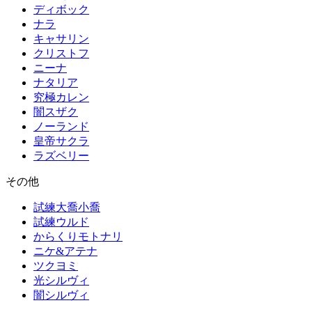
ディボック
ナラ
キャサリン
クリストフ
ニーナ
ナタリア
究極カレン
闇スザク
ノーランド
皇帝サクラ
ラズベリー
その他
試練大喬小喬
試練ウルド
からくりモトナリ
ニケ&アテナ
ツクヨミ
光シルヴィ
闇シルヴィ