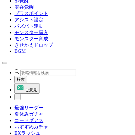
超覚醒
潜在覚醒
プラスポイント
アシスト設定
パズバト連動
モンスター購入
モンスター育成
きせかえドロップ
BGM
検索
ご意見
最強リーダー
夏休みガチャ
コードギアス
おすすめガチャ
EXラッシュ