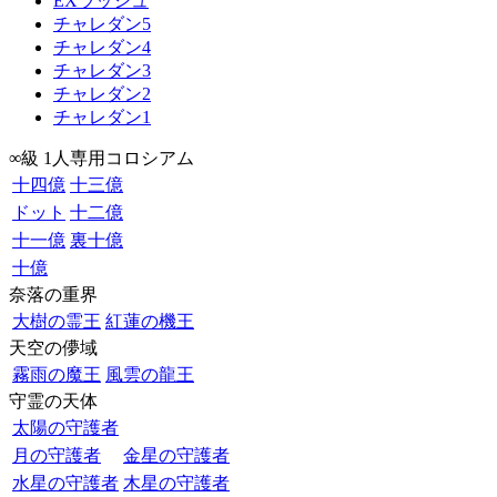
EXラッシュ
チャレダン5
チャレダン4
チャレダン3
チャレダン2
チャレダン1
∞級 1人専用コロシアム
十四億
十三億
ドット
十二億
十一億
裏十億
十億
奈落の重界
大樹の霊王
紅蓮の機王
天空の儚域
霧雨の魔王
風雲の龍王
守霊の天体
太陽の守護者
月の守護者
金星の守護者
水星の守護者
木星の守護者