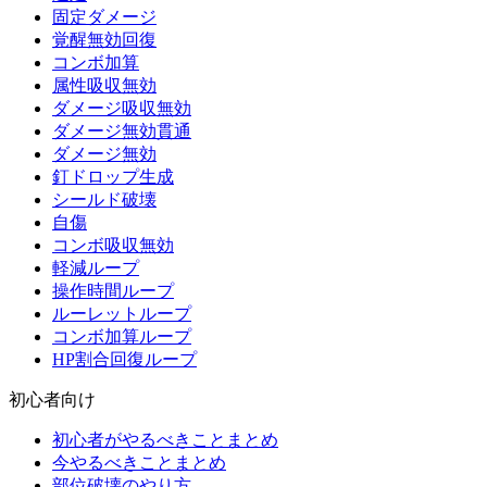
固定ダメージ
覚醒無効回復
コンボ加算
属性吸収無効
ダメージ吸収無効
ダメージ無効貫通
ダメージ無効
釘ドロップ生成
シールド破壊
自傷
コンボ吸収無効
軽減ループ
操作時間ループ
ルーレットループ
コンボ加算ループ
HP割合回復ループ
初心者向け
初心者がやるべきことまとめ
今やるべきことまとめ
部位破壊のやり方