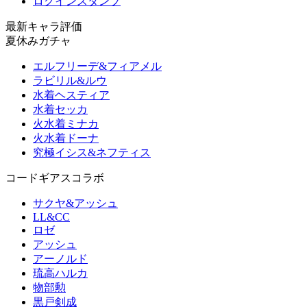
ログインスタンプ
最新キャラ評価
夏休みガチャ
エルフリーデ&フィアメル
ラビリル&ルウ
水着ヘスティア
水着セッカ
火水着ミナカ
火水着ドーナ
究極イシス&ネフティス
コードギアスコラボ
サクヤ&アッシュ
LL&CC
ロゼ
アッシュ
アーノルド
琉高ハルカ
物部勲
黒戸剣成