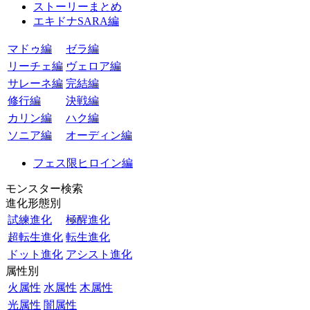
ストーリーまとめ
エキドナSARA編
マドゥ編
ゼラ編
リーチェ編
ヴェロア編
サレーネ編
完結編
修行編
決戦編
カリン編
ハク編
ソニア編
オーディン編
フェス限ヒロイン編
モンスター検索
進化形態別
試練進化
極醒進化
超転生進化
転生進化
ドット進化
アシスト進化
属性別
火属性
水属性
木属性
光属性
闇属性