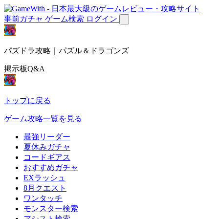
事前ガチャ
ゲーム検索
ログイン
パズドラ攻略｜パズル＆ドラゴンズ
掲示板Q&A
トップに戻る
ゲーム攻略一覧を見る
最強リーダー
夏休みガチャ
コードギアス
おすすめガチャ
EXラッシュ
8月クエスト
ワンタッチ
モンスター検索
アシスト検索