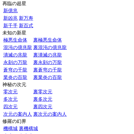
再臨の超星
新億兆
新凶兆
新万寿
新千手
新百式
未知の新星
極悪生命体
裏極悪生命体
混沌の億兆龍
裏混沌の億兆龍
潰滅の兆龍
裏潰滅の兆龍
永刻の万龍
裏永刻の万龍
蒼穹の千龍
裏蒼穹の千龍
業炎の百龍
裏業炎の百龍
神秘の次元
零次元
裏零次元
多次元
裏多次元
四次元
裏四次元
次元の案内人
裏次元の案内人
修羅の幻界
機構城
裏機構城