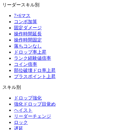
リーダースキル別
7×6マス
コンボ加算
固定ダメージ
操作時間延長
操作時間固定
落ちコンなし
ドロップ率上昇
ランク経験値倍率
コイン倍率
部位破壊ドロ率上昇
プラスポイント上昇
スキル別
ドロップ強化
強化ドロップ目覚め
ヘイスト
リーダーチェンジ
ロック
遅延