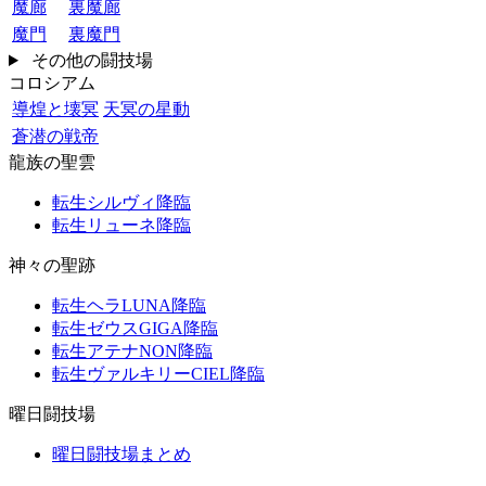
魔廊
裏魔廊
魔門
裏魔門
その他の闘技場
コロシアム
導煌と壊冥
天冥の星動
蒼潜の戦帝
龍族の聖雲
転生シルヴィ降臨
転生リューネ降臨
神々の聖跡
転生ヘラLUNA降臨
転生ゼウスGIGA降臨
転生アテナNON降臨
転生ヴァルキリーCIEL降臨
曜日闘技場
曜日闘技場まとめ