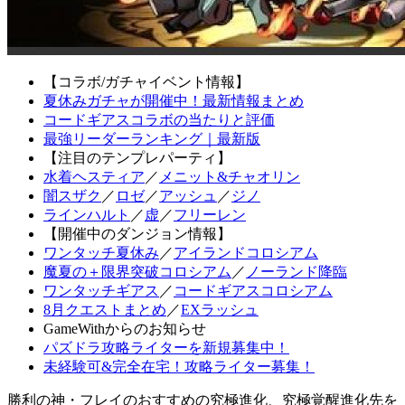
【コラボ/ガチャイベント情報】
夏休みガチャが開催中！最新情報まとめ
コードギアスコラボの当たりと評価
最強リーダーランキング｜最新版
【注目のテンプレパーティ】
水着ヘスティア
／
メニット&チャオリン
闇スザク
／
ロゼ
／
アッシュ
／
ジノ
ラインハルト
／
虚
／
フリーレン
【開催中のダンジョン情報】
ワンタッチ夏休み
／
アイランドコロシアム
魔夏の＋限界突破コロシアム
／
ノーランド降臨
ワンタッチギアス
／
コードギアスコロシアム
8月クエストまとめ
／
EXラッシュ
GameWithからのお知らせ
パズドラ攻略ライターを新規募集中！
未経験可&完全在宅！攻略ライター募集！
勝利の神・フレイのおすすめの究極進化、究極覚醒進化先を