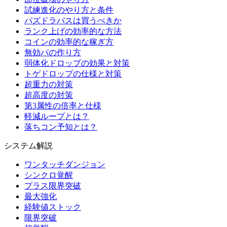
試練進化のやり方と条件
パズドラパスは買うべきか
ランク上げの効率的な方法
コインの効率的な稼ぎ方
無効パの作り方
弱体化ドロップの効果と対策
トゲドロップの仕様と対策
超重力の対策
超高度の対策
第3属性の倍率と仕様
軽減ループとは？
落ちコン予知とは？
システム解説
ワンタッチダンジョン
シンクロ覚醒
プラス限界突破
最大強化
経験値ストック
限界突破