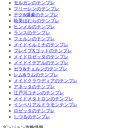
モルガンのテンプレ
フリーレンのテンプレ
デク&爆豪のテンプレ
暁美ほむらのテンプレ
ヒンメルのテンプレ
ランスのテンプレ
フェルンのテンプレ
メイドイルミナのテンプレ
ブレイブXゴッドのテンプレ
メイドロゼッタのテンプレ
メイドイデアルのテンプレ
ゼラ&チェルンのテンプレ
レム&ラムのテンプレ
メイドクラウディアのテンプレ
アネッタのテンプレ
江戸川コナンのテンプレ
メイドメタトロンのテンプレ
インペリアルドラモンテンプレ
ロゼッタのテンプレ
しづるのテンプレ
ダンジョン攻略情報