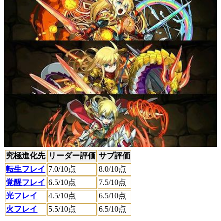
究極進化先
リーダー評価
サブ評価
転生フレイ
7.0
/10点
8.0
/10点
覚醒フレイ
6.5
/10点
7.5
/10点
光フレイ
4.5
/10点
6.5
/10点
火フレイ
5.5
/10点
6.5
/10点