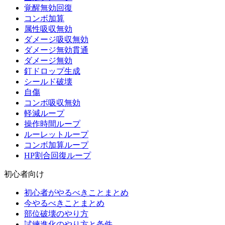
覚醒無効回復
コンボ加算
属性吸収無効
ダメージ吸収無効
ダメージ無効貫通
ダメージ無効
釘ドロップ生成
シールド破壊
自傷
コンボ吸収無効
軽減ループ
操作時間ループ
ルーレットループ
コンボ加算ループ
HP割合回復ループ
初心者向け
初心者がやるべきことまとめ
今やるべきことまとめ
部位破壊のやり方
試練進化のやり方と条件