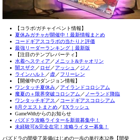
【コラボ/ガチャイベント情報】
夏休みガチャが開催中！最新情報まとめ
コードギアスコラボの当たりと評価
最強リーダーランキング｜最新版
【注目のテンプレパーティ】
水着ヘスティア
／
メニット&チャオリン
闇スザク
／
ロゼ
／
アッシュ
／
ジノ
ラインハルト
／
虚
／
フリーレン
【開催中のダンジョン情報】
ワンタッチ夏休み
／
アイランドコロシアム
魔夏の＋限界突破コロシアム
／
ノーランド降臨
ワンタッチギアス
／
コードギアスコロシアム
8月クエストまとめ
／
EXラッシュ
GameWithからのお知らせ
パズドラ攻略ライターを新規募集中！
未経験可&完全在宅！攻略ライター募集！
パズドラの間柴了装備(はじめの一歩の単行本32巻【間柴