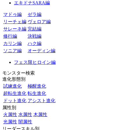
エキドナSARA編
マドゥ編
ゼラ編
リーチェ編
ヴェロア編
サレーネ編
完結編
修行編
決戦編
カリン編
ハク編
ソニア編
オーディン編
フェス限ヒロイン編
モンスター検索
進化形態別
試練進化
極醒進化
超転生進化
転生進化
ドット進化
アシスト進化
属性別
火属性
水属性
木属性
光属性
闇属性
リーダースキル別