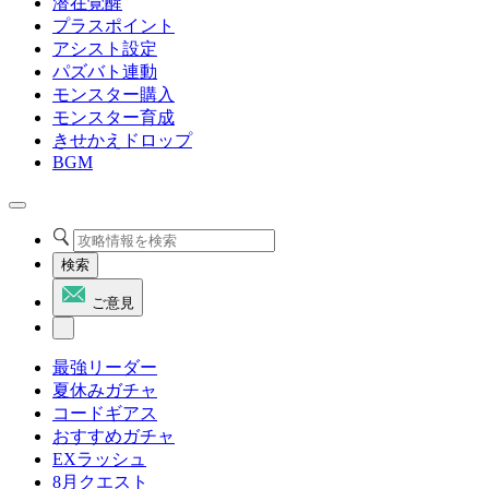
潜在覚醒
プラスポイント
アシスト設定
パズバト連動
モンスター購入
モンスター育成
きせかえドロップ
BGM
検索
ご意見
最強リーダー
夏休みガチャ
コードギアス
おすすめガチャ
EXラッシュ
8月クエスト