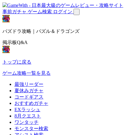
事前ガチャ
ゲーム検索
ログイン
パズドラ攻略｜パズル＆ドラゴンズ
掲示板Q&A
トップに戻る
ゲーム攻略一覧を見る
最強リーダー
夏休みガチャ
コードギアス
おすすめガチャ
EXラッシュ
8月クエスト
ワンタッチ
モンスター検索
アシスト検索