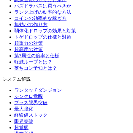
パズドラパスは買うべきか
ランク上げの効率的な方法
コインの効率的な稼ぎ方
無効パの作り方
弱体化ドロップの効果と対策
トゲドロップの仕様と対策
超重力の対策
超高度の対策
第3属性の倍率と仕様
軽減ループとは？
落ちコン予知とは？
システム解説
ワンタッチダンジョン
シンクロ覚醒
プラス限界突破
最大強化
経験値ストック
限界突破
超覚醒