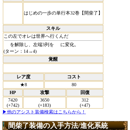
はじめの一歩の単行本32巻【間柴了】
スキル
この左でオレは世界へ行くんだ
を解除し、左端3列を
に変化。
(ターン：14→4)
覚醒
レア度
コスト
★8
80
HP
攻撃
回復
7420
3650
312
(+742)
(+183)
(+47)
▶他のアシスト装備検索はこちらから！
間柴了装備の入手方法/進化系統