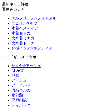
最新キャラ評価
夏休みガチャ
エルフリーデ&フィアメル
ラビリル&ルウ
水着ヘスティア
水着セッカ
火水着ミナカ
火水着ドーナ
究極イシス&ネフティス
コードギアスコラボ
サクヤ&アッシュ
LL&CC
ロゼ
アッシュ
アーノルド
琉高ハルカ
物部勲
黒戸剣成
ディボック