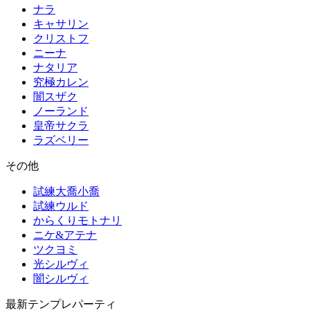
ナラ
キャサリン
クリストフ
ニーナ
ナタリア
究極カレン
闇スザク
ノーランド
皇帝サクラ
ラズベリー
その他
試練大喬小喬
試練ウルド
からくりモトナリ
ニケ&アテナ
ツクヨミ
光シルヴィ
闇シルヴィ
最新テンプレパーティ