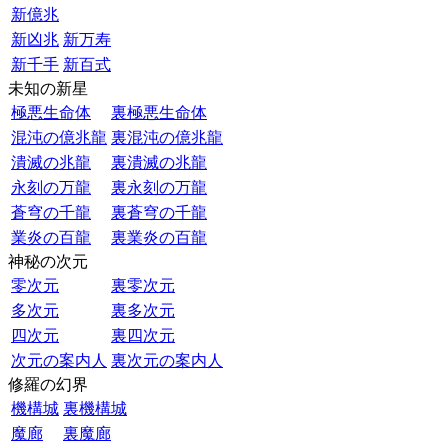
新億兆
新凶兆
新万寿
新千手
新百式
未知の新星
極悪生命体
裏極悪生命体
混沌の億兆龍
裏混沌の億兆龍
潰滅の兆龍
裏潰滅の兆龍
永刻の万龍
裏永刻の万龍
蒼穹の千龍
裏蒼穹の千龍
業炎の百龍
裏業炎の百龍
神秘の次元
零次元
裏零次元
多次元
裏多次元
四次元
裏四次元
次元の案内人
裏次元の案内人
修羅の幻界
機構城
裏機構城
魔廊
裏魔廊