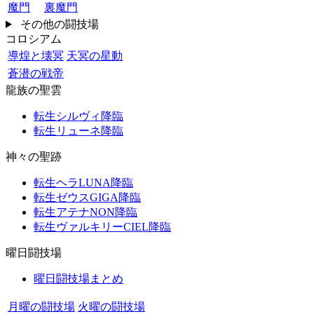
魔門
裏魔門
その他の闘技場
コロシアム
導煌と壊冥
天冥の星動
蒼潜の戦帝
龍族の聖雲
転生シルヴィ降臨
転生リューネ降臨
神々の聖跡
転生ヘラLUNA降臨
転生ゼウスGIGA降臨
転生アテナNON降臨
転生ヴァルキリーCIEL降臨
曜日闘技場
曜日闘技場まとめ
月曜の闘技場
火曜の闘技場