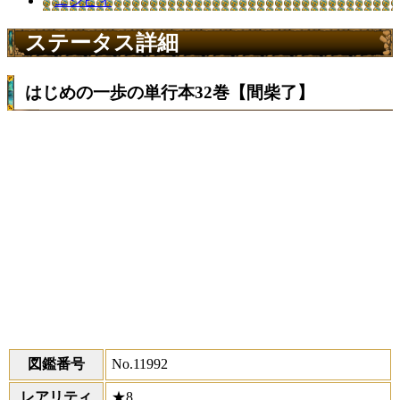
ニジピィ
ステータス詳細
はじめの一歩の単行本32巻【間柴了】
図鑑番号
No.11992
レアリティ
★8