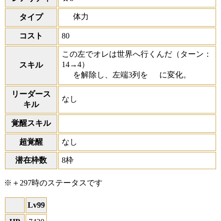
体力
タイプ
コスト
80
この左でオレは世界へ行くんだ
（ターン：
14→4）
スキル
を解除し、左端3列を
に変化。
リーダース
なし
キル
覚醒スキル
超覚醒
なし
潜在枠数
8枠
※＋297時のステータスです
Lv99