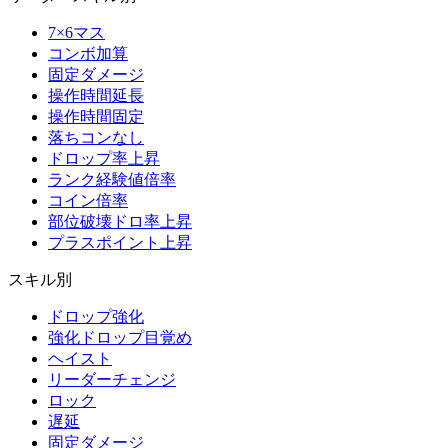
7×6マス
コンボ加算
固定ダメージ
操作時間延長
操作時間固定
落ちコンなし
ドロップ率上昇
ランク経験値倍率
コイン倍率
部位破壊ドロ率上昇
プラスポイント上昇
スキル別
ドロップ強化
強化ドロップ目覚め
ヘイスト
リーダーチェンジ
ロック
遅延
固定ダメージ