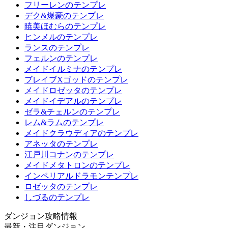
フリーレンのテンプレ
デク&爆豪のテンプレ
暁美ほむらのテンプレ
ヒンメルのテンプレ
ランスのテンプレ
フェルンのテンプレ
メイドイルミナのテンプレ
ブレイブXゴッドのテンプレ
メイドロゼッタのテンプレ
メイドイデアルのテンプレ
ゼラ&チェルンのテンプレ
レム&ラムのテンプレ
メイドクラウディアのテンプレ
アネッタのテンプレ
江戸川コナンのテンプレ
メイドメタトロンのテンプレ
インペリアルドラモンテンプレ
ロゼッタのテンプレ
しづるのテンプレ
ダンジョン攻略情報
最新・注目ダンジョン