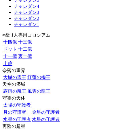
チャレダン5
チャレダン4
チャレダン3
チャレダン2
チャレダン1
∞級 1人専用コロシアム
十四億
十三億
ドット
十二億
十一億
裏十億
十億
奈落の重界
大樹の霊王
紅蓮の機王
天空の儚域
霧雨の魔王
風雲の龍王
守霊の天体
太陽の守護者
月の守護者
金星の守護者
水星の守護者
木星の守護者
再臨の超星