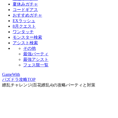
夏休みガチャ
コードギアス
おすすめガチャ
EXラッシュ
8月クエスト
ワンタッチ
モンスター検索
アシスト検索
その他
最強パーティ
最強アシスト
フェス限一覧
GameWith
パズドラ攻略TOP
繚乱チャレンジ(百花繚乱4)の攻略パーティと対策