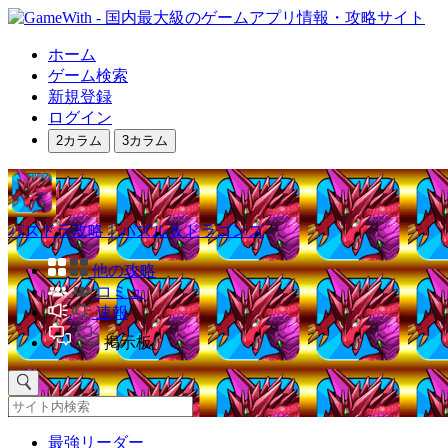
ホーム
ゲーム検索
新規登録
ログイン
2カラム
3カラム
パズドラ攻略｜パズル＆ドラゴンズ
他の攻略
コミュ
速報
掲示板
最強リーダー