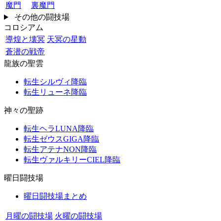
魔門
裏魔門
その他の闘技場
コロシアム
導煌と壊冥
天冥の星動
蒼潜の戦帝
龍族の聖雲
転生シルヴィ降臨
転生リューネ降臨
神々の聖跡
転生ヘラLUNA降臨
転生ゼウスGIGA降臨
転生アテナNON降臨
転生ヴァルキリーCIEL降臨
曜日闘技場
曜日闘技場まとめ
月曜の闘技場
火曜の闘技場