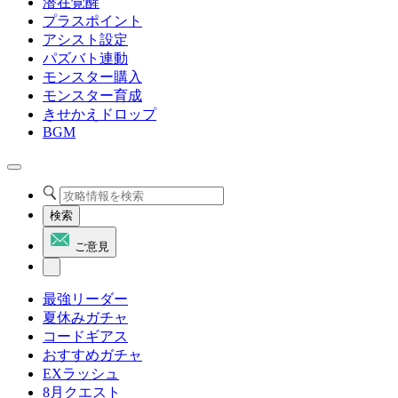
潜在覚醒
プラスポイント
アシスト設定
パズバト連動
モンスター購入
モンスター育成
きせかえドロップ
BGM
検索
ご意見
最強リーダー
夏休みガチャ
コードギアス
おすすめガチャ
EXラッシュ
8月クエスト