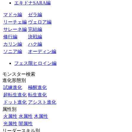
エキドナSARA編
マドゥ編
ゼラ編
リーチェ編
ヴェロア編
サレーネ編
完結編
修行編
決戦編
カリン編
ハク編
ソニア編
オーディン編
フェス限ヒロイン編
モンスター検索
進化形態別
試練進化
極醒進化
超転生進化
転生進化
ドット進化
アシスト進化
属性別
火属性
水属性
木属性
光属性
闇属性
リーダースキル別