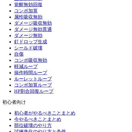
覚醒無効回復
コンボ加算
属性吸収無効
ダメージ吸収無効
ダメージ無効貫通
ダメージ無効
釘ドロップ生成
シールド破壊
自傷
コンボ吸収無効
軽減ループ
操作時間ループ
ルーレットループ
コンボ加算ループ
HP割合回復ループ
初心者向け
初心者がやるべきことまとめ
今やるべきことまとめ
部位破壊のやり方
試練進化のやり方と条件