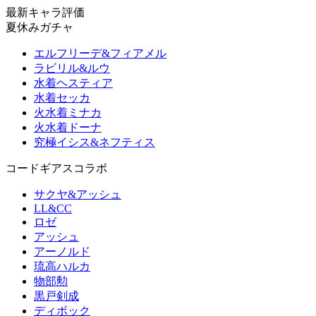
最新キャラ評価
夏休みガチャ
エルフリーデ&フィアメル
ラビリル&ルウ
水着ヘスティア
水着セッカ
火水着ミナカ
火水着ドーナ
究極イシス&ネフティス
コードギアスコラボ
サクヤ&アッシュ
LL&CC
ロゼ
アッシュ
アーノルド
琉高ハルカ
物部勲
黒戸剣成
ディボック