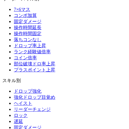
7×6マス
コンボ加算
固定ダメージ
操作時間延長
操作時間固定
落ちコンなし
ドロップ率上昇
ランク経験値倍率
コイン倍率
部位破壊ドロ率上昇
プラスポイント上昇
スキル別
ドロップ強化
強化ドロップ目覚め
ヘイスト
リーダーチェンジ
ロック
遅延
固定ダメージ