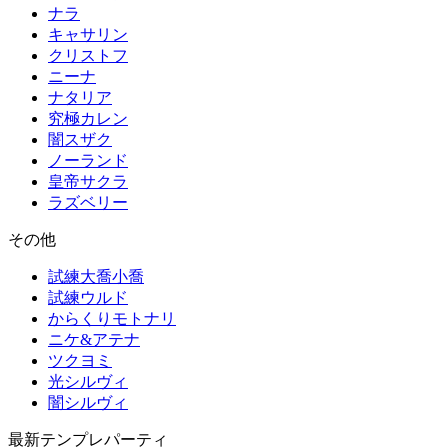
ナラ
キャサリン
クリストフ
ニーナ
ナタリア
究極カレン
闇スザク
ノーランド
皇帝サクラ
ラズベリー
その他
試練大喬小喬
試練ウルド
からくりモトナリ
ニケ&アテナ
ツクヨミ
光シルヴィ
闇シルヴィ
最新テンプレパーティ