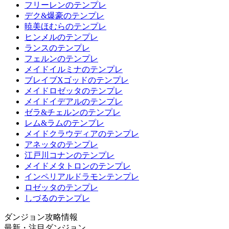
フリーレンのテンプレ
デク&爆豪のテンプレ
暁美ほむらのテンプレ
ヒンメルのテンプレ
ランスのテンプレ
フェルンのテンプレ
メイドイルミナのテンプレ
ブレイブXゴッドのテンプレ
メイドロゼッタのテンプレ
メイドイデアルのテンプレ
ゼラ&チェルンのテンプレ
レム&ラムのテンプレ
メイドクラウディアのテンプレ
アネッタのテンプレ
江戸川コナンのテンプレ
メイドメタトロンのテンプレ
インペリアルドラモンテンプレ
ロゼッタのテンプレ
しづるのテンプレ
ダンジョン攻略情報
最新・注目ダンジョン