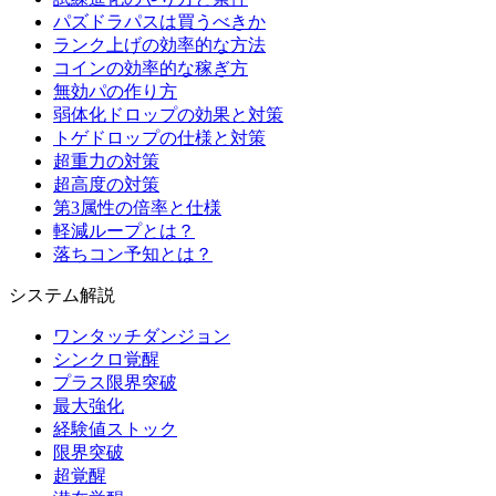
パズドラパスは買うべきか
ランク上げの効率的な方法
コインの効率的な稼ぎ方
無効パの作り方
弱体化ドロップの効果と対策
トゲドロップの仕様と対策
超重力の対策
超高度の対策
第3属性の倍率と仕様
軽減ループとは？
落ちコン予知とは？
システム解説
ワンタッチダンジョン
シンクロ覚醒
プラス限界突破
最大強化
経験値ストック
限界突破
超覚醒