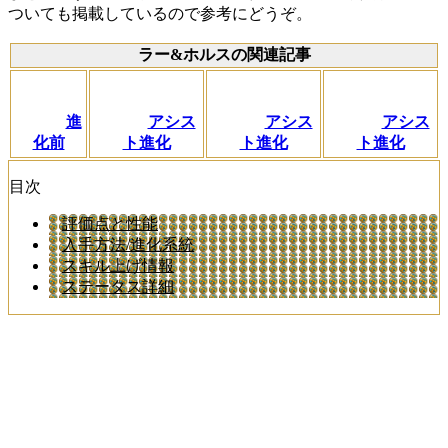
ついても掲載しているので参考にどうぞ。
ラー&ホルスの関連記事
進
アシス
アシス
アシス
化前
ト進化
ト進化
ト進化
目次
評価点と性能
入手方法/進化系統
スキル上げ情報
ステータス詳細