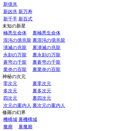
新億兆
新凶兆
新万寿
新千手
新百式
未知の新星
極悪生命体
裏極悪生命体
混沌の億兆龍
裏混沌の億兆龍
潰滅の兆龍
裏潰滅の兆龍
永刻の万龍
裏永刻の万龍
蒼穹の千龍
裏蒼穹の千龍
業炎の百龍
裏業炎の百龍
神秘の次元
零次元
裏零次元
多次元
裏多次元
四次元
裏四次元
次元の案内人
裏次元の案内人
修羅の幻界
機構城
裏機構城
魔廊
裏魔廊