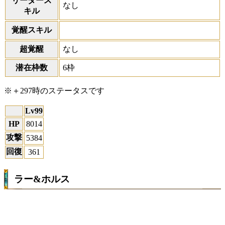
リーダース
なし
キル
覚醒スキル
超覚醒
なし
潜在枠数
6枠
※＋297時のステータスです
Lv99
HP
8014
攻撃
5384
回復
361
ラー&ホルス