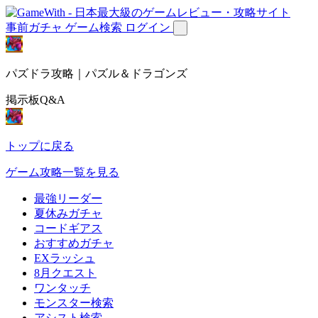
事前ガチャ
ゲーム検索
ログイン
パズドラ攻略｜パズル＆ドラゴンズ
掲示板Q&A
トップに戻る
ゲーム攻略一覧を見る
最強リーダー
夏休みガチャ
コードギアス
おすすめガチャ
EXラッシュ
8月クエスト
ワンタッチ
モンスター検索
アシスト検索