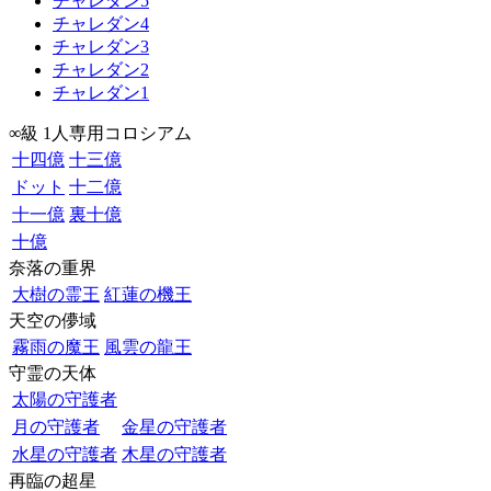
チャレダン5
チャレダン4
チャレダン3
チャレダン2
チャレダン1
∞級 1人専用コロシアム
十四億
十三億
ドット
十二億
十一億
裏十億
十億
奈落の重界
大樹の霊王
紅蓮の機王
天空の儚域
霧雨の魔王
風雲の龍王
守霊の天体
太陽の守護者
月の守護者
金星の守護者
水星の守護者
木星の守護者
再臨の超星