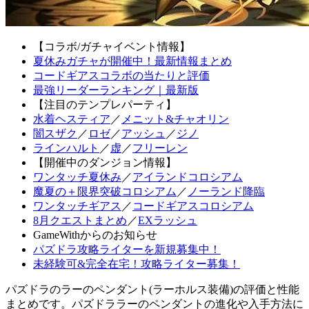
【コラボ/ガチャイベント情報】
夏休みガチャが開催中！最新情報まとめ
コードギアスコラボの当たりと評価
最強リーダーランキング｜最新版
【注目のテンプレパーティ】
水着ヘスティア
／
メニット&チャオリン
闇スザク
／
ロゼ
／
アッシュ
／
ジノ
ラインハルト
／
虚
／
フリーレン
【開催中のダンジョン情報】
ワンタッチ夏休み
／
アイランドコロシアム
魔夏の＋限界突破コロシアム
／
ノーランド降臨
ワンタッチギアス
／
コードギアスコロシアム
8月クエストまとめ
／
EXラッシュ
GameWithからのお知らせ
パズドラ攻略ライターを新規募集中！
未経験可&完全在宅！攻略ライター募集！
パズドラのラーのペンダント(ラーホルス装備)の評価と性能
まとめです。パズドララーのペンダントの進化や入手方法に