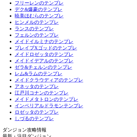
フリーレンのテンプレ
デク&爆豪のテンプレ
暁美ほむらのテンプレ
ヒンメルのテンプレ
ランスのテンプレ
フェルンのテンプレ
メイドイルミナのテンプレ
ブレイブXゴッドのテンプレ
メイドロゼッタのテンプレ
メイドイデアルのテンプレ
ゼラ&チェルンのテンプレ
レム&ラムのテンプレ
メイドクラウディアのテンプレ
アネッタのテンプレ
江戸川コナンのテンプレ
メイドメタトロンのテンプレ
インペリアルドラモンテンプレ
ロゼッタのテンプレ
しづるのテンプレ
ダンジョン攻略情報
最新・注目ダンジョン