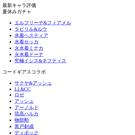
最新キャラ評価
夏休みガチャ
エルフリーデ&フィアメル
ラビリル&ルウ
水着ヘスティア
水着セッカ
火水着ミナカ
火水着ドーナ
究極イシス&ネフティス
コードギアスコラボ
サクヤ&アッシュ
LL&CC
ロゼ
アッシュ
アーノルド
琉高ハルカ
物部勲
黒戸剣成
ディボック