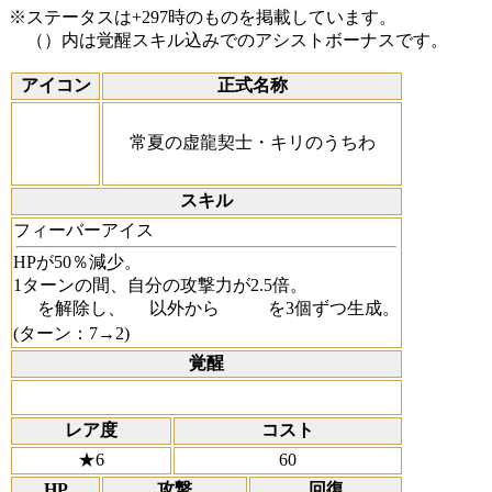
※ステータスは+297時のものを掲載しています。
（）内は覚醒スキル込みでのアシストボーナスです。
アイコン
正式名称
常夏の虚龍契士・キリのうちわ
スキル
フィーバーアイス
HPが50％減少。
1ターンの間、自分の攻撃力が2.5倍。
を解除し、
以外から
を3個ずつ生成。
(ターン：7→2)
覚醒
レア度
コスト
★6
60
HP
攻撃
回復