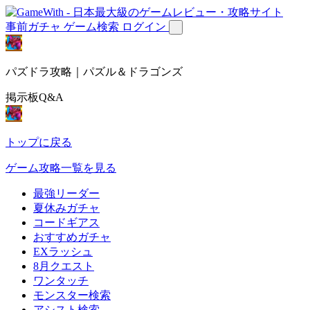
事前ガチャ
ゲーム検索
ログイン
パズドラ攻略｜パズル＆ドラゴンズ
掲示板Q&A
トップに戻る
ゲーム攻略一覧を見る
最強リーダー
夏休みガチャ
コードギアス
おすすめガチャ
EXラッシュ
8月クエスト
ワンタッチ
モンスター検索
アシスト検索