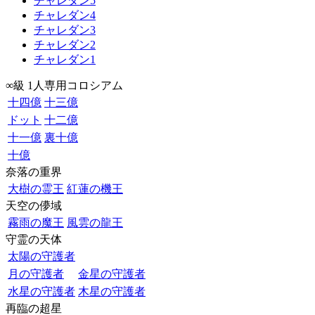
チャレダン5
チャレダン4
チャレダン3
チャレダン2
チャレダン1
∞級 1人専用コロシアム
十四億
十三億
ドット
十二億
十一億
裏十億
十億
奈落の重界
大樹の霊王
紅蓮の機王
天空の儚域
霧雨の魔王
風雲の龍王
守霊の天体
太陽の守護者
月の守護者
金星の守護者
水星の守護者
木星の守護者
再臨の超星