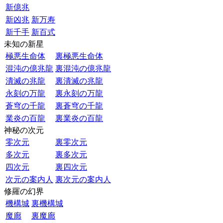
新億兆
新凶兆
新万寿
新千手
新百式
未知の新星
極悪生命体
裏極悪生命体
混沌の億兆龍
裏混沌の億兆龍
潰滅の兆龍
裏潰滅の兆龍
永刻の万龍
裏永刻の万龍
蒼穹の千龍
裏蒼穹の千龍
業炎の百龍
裏業炎の百龍
神秘の次元
零次元
裏零次元
多次元
裏多次元
四次元
裏四次元
次元の案内人
裏次元の案内人
修羅の幻界
機構城
裏機構城
魔廊
裏魔廊