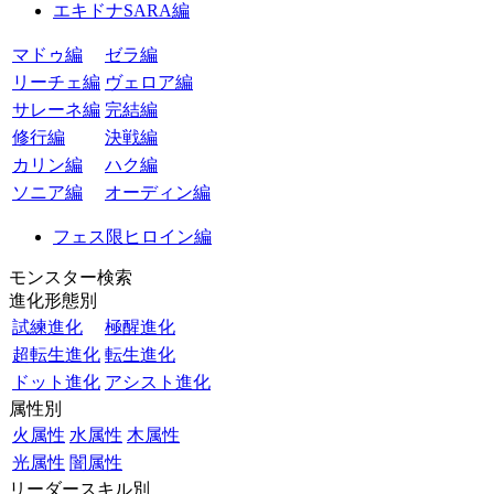
エキドナSARA編
マドゥ編
ゼラ編
リーチェ編
ヴェロア編
サレーネ編
完結編
修行編
決戦編
カリン編
ハク編
ソニア編
オーディン編
フェス限ヒロイン編
モンスター検索
進化形態別
試練進化
極醒進化
超転生進化
転生進化
ドット進化
アシスト進化
属性別
火属性
水属性
木属性
光属性
闇属性
リーダースキル別