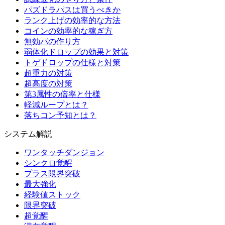
パズドラパスは買うべきか
ランク上げの効率的な方法
コインの効率的な稼ぎ方
無効パの作り方
弱体化ドロップの効果と対策
トゲドロップの仕様と対策
超重力の対策
超高度の対策
第3属性の倍率と仕様
軽減ループとは？
落ちコン予知とは？
システム解説
ワンタッチダンジョン
シンクロ覚醒
プラス限界突破
最大強化
経験値ストック
限界突破
超覚醒