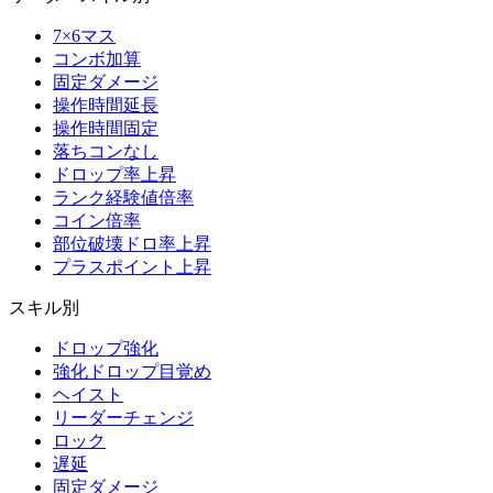
7×6マス
コンボ加算
固定ダメージ
操作時間延長
操作時間固定
落ちコンなし
ドロップ率上昇
ランク経験値倍率
コイン倍率
部位破壊ドロ率上昇
プラスポイント上昇
スキル別
ドロップ強化
強化ドロップ目覚め
ヘイスト
リーダーチェンジ
ロック
遅延
固定ダメージ