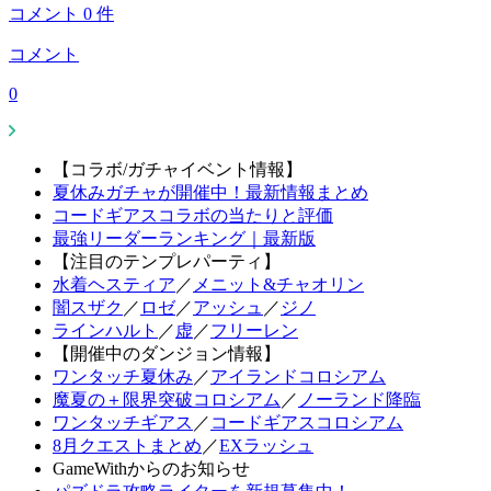
コメント
0
件
コメント
0
【コラボ/ガチャイベント情報】
夏休みガチャが開催中！最新情報まとめ
コードギアスコラボの当たりと評価
最強リーダーランキング｜最新版
【注目のテンプレパーティ】
水着ヘスティア
／
メニット&チャオリン
闇スザク
／
ロゼ
／
アッシュ
／
ジノ
ラインハルト
／
虚
／
フリーレン
【開催中のダンジョン情報】
ワンタッチ夏休み
／
アイランドコロシアム
魔夏の＋限界突破コロシアム
／
ノーランド降臨
ワンタッチギアス
／
コードギアスコロシアム
8月クエストまとめ
／
EXラッシュ
GameWithからのお知らせ