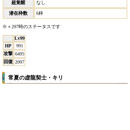
超覚醒
なし
潜在枠数
6枠
※＋297時のステータスです
Lv99
HP
991
攻撃
6495
回復
2097
常夏の虚龍契士・キリ