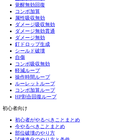
覚醒無効回復
コンボ加算
属性吸収無効
ダメージ吸収無効
ダメージ無効貫通
ダメージ無効
釘ドロップ生成
シールド破壊
自傷
コンボ吸収無効
軽減ループ
操作時間ループ
ルーレットループ
コンボ加算ループ
HP割合回復ループ
初心者向け
初心者がやるべきことまとめ
今やるべきことまとめ
部位破壊のやり方
試練進化のやり方と条件