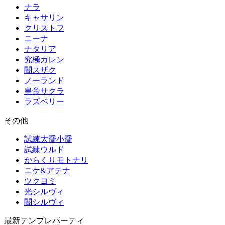
ナラ
キャサリン
クリストフ
ニーナ
ナタリア
究極カレン
闇スザク
ノーランド
皇帝サクラ
ラズベリー
その他
試練大喬小喬
試練ウルド
からくりモトナリ
ニケ&アテナ
ツクヨミ
光シルヴィ
闇シルヴィ
最新テンプレパーティ