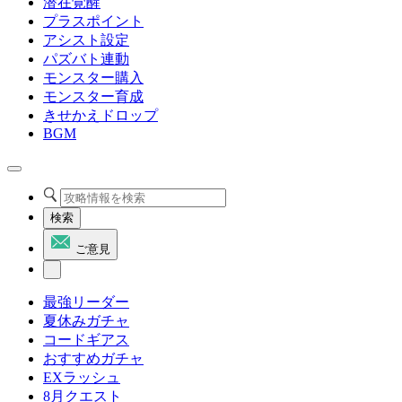
潜在覚醒
プラスポイント
アシスト設定
パズバト連動
モンスター購入
モンスター育成
きせかえドロップ
BGM
検索
ご意見
最強リーダー
夏休みガチャ
コードギアス
おすすめガチャ
EXラッシュ
8月クエスト