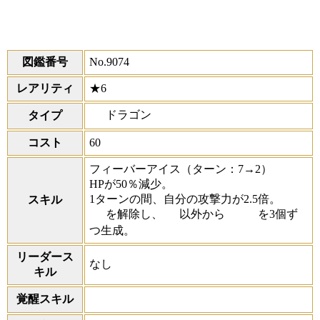
図鑑番号
No.9074
レアリティ
★6
ドラゴン
タイプ
コスト
60
フィーバーアイス
（ターン：7→2）
HPが50％減少。
1ターンの間、自分の攻撃力が2.5倍。
スキル
を解除し、
以外から
を3個ず
つ生成。
リーダース
なし
キル
覚醒スキル