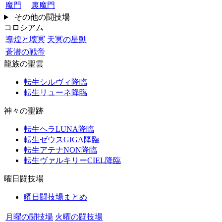
魔門
裏魔門
その他の闘技場
コロシアム
導煌と壊冥
天冥の星動
蒼潜の戦帝
龍族の聖雲
転生シルヴィ降臨
転生リューネ降臨
神々の聖跡
転生ヘラLUNA降臨
転生ゼウスGIGA降臨
転生アテナNON降臨
転生ヴァルキリーCIEL降臨
曜日闘技場
曜日闘技場まとめ
月曜の闘技場
火曜の闘技場