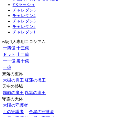
EXラッシュ
チャレダン5
チャレダン4
チャレダン3
チャレダン2
チャレダン1
∞級 1人専用コロシアム
十四億
十三億
ドット
十二億
十一億
裏十億
十億
奈落の重界
大樹の霊王
紅蓮の機王
天空の儚域
霧雨の魔王
風雲の龍王
守霊の天体
太陽の守護者
月の守護者
金星の守護者