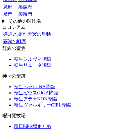
魔廊
裏魔廊
魔門
裏魔門
その他の闘技場
コロシアム
導煌と壊冥
天冥の星動
蒼潜の戦帝
龍族の聖雲
転生シルヴィ降臨
転生リューネ降臨
神々の聖跡
転生ヘラLUNA降臨
転生ゼウスGIGA降臨
転生アテナNON降臨
転生ヴァルキリーCIEL降臨
曜日闘技場
曜日闘技場まとめ