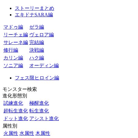
ストーリーまとめ
エキドナSARA編
マドゥ編
ゼラ編
リーチェ編
ヴェロア編
サレーネ編
完結編
修行編
決戦編
カリン編
ハク編
ソニア編
オーディン編
フェス限ヒロイン編
モンスター検索
進化形態別
試練進化
極醒進化
超転生進化
転生進化
ドット進化
アシスト進化
属性別
火属性
水属性
木属性