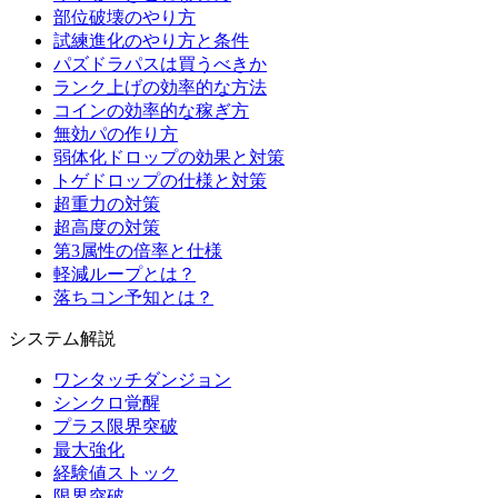
部位破壊のやり方
試練進化のやり方と条件
パズドラパスは買うべきか
ランク上げの効率的な方法
コインの効率的な稼ぎ方
無効パの作り方
弱体化ドロップの効果と対策
トゲドロップの仕様と対策
超重力の対策
超高度の対策
第3属性の倍率と仕様
軽減ループとは？
落ちコン予知とは？
システム解説
ワンタッチダンジョン
シンクロ覚醒
プラス限界突破
最大強化
経験値ストック
限界突破