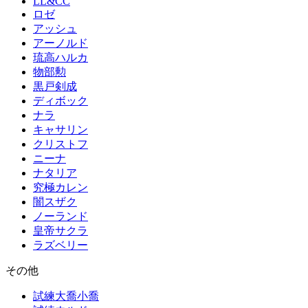
LL&CC
ロゼ
アッシュ
アーノルド
琉高ハルカ
物部勲
黒戸剣成
ディボック
ナラ
キャサリン
クリストフ
ニーナ
ナタリア
究極カレン
闇スザク
ノーランド
皇帝サクラ
ラズベリー
その他
試練大喬小喬