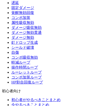
遅延
固定ダメージ
覚醒無効回復
コンボ加算
属性吸収無効
ダメージ吸収無効
ダメージ無効貫通
ダメージ無効
釘ドロップ生成
シールド破壊
自傷
コンボ吸収無効
軽減ループ
操作時間ループ
ルーレットループ
コンボ加算ループ
HP割合回復ループ
初心者向け
初心者がやるべきことまとめ
今やるべきことまとめ