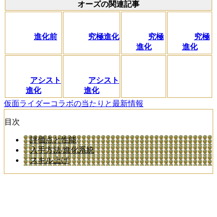
オーズの関連記事
進化前
究極進化
究極
究極
進化
進化
アシスト
アシスト
進化
進化
仮面ライダーコラボの当たりと最新情報
目次
評価点と性能
入手方法/進化系統
スキル上げ