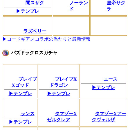
闇スザク
ノーラン
皇帝サク
ド
ラ
▶テンプレ
ラズベリー
▶コードギアスコラボの当たりと最新情報
パズドラクロスガチャ
ブレイブ
ブレイブX
エース
Xゴッド
ドラゴン
▶テンプレ
▶テンプレ
▶テンプレ
ランス
タマゾーX
タマゾーXアー
ゼルクレア
クヴェルザ
▶テンプレ