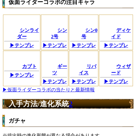
仮面ライダーコラボの注目キャラ
シンライ
シン
シン0
ディケ
ダー
2号
号
イド
▶テンプレ
▶テンプレ
▶テンプレ
▶テンプレ
カブト
ギー
リバ
ウィザ
ツ
イス
ード
▶テンプレ
▶テンプレ
▶テンプレ
▶テンプレ
▶仮面ライダーコラボの当たりと最新情報
入手方法/進化系統
2
ガチャ
※排出時の進化形態が異なる場合があります。