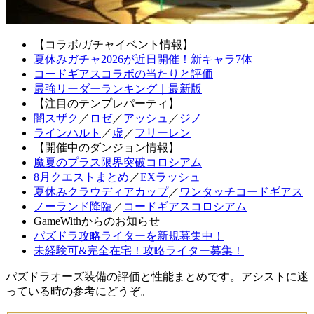
【コラボ/ガチャイベント情報】
夏休みガチャ2026が近日開催！新キャラ7体
コードギアスコラボの当たりと評価
最強リーダーランキング｜最新版
【注目のテンプレパーティ】
闇スザク
／
ロゼ
／
アッシュ
／
ジノ
ラインハルト
／
虚
／
フリーレン
【開催中のダンジョン情報】
魔夏のプラス限界突破コロシアム
8月クエストまとめ
／
EXラッシュ
夏休みクラウディアカップ
／
ワンタッチコードギアス
ノーランド降臨
／
コードギアスコロシアム
GameWithからのお知らせ
パズドラ攻略ライターを新規募集中！
未経験可&完全在宅！攻略ライター募集！
パズドラオーズ装備の評価と性能まとめです。アシストに迷
っている時の参考にどうぞ。