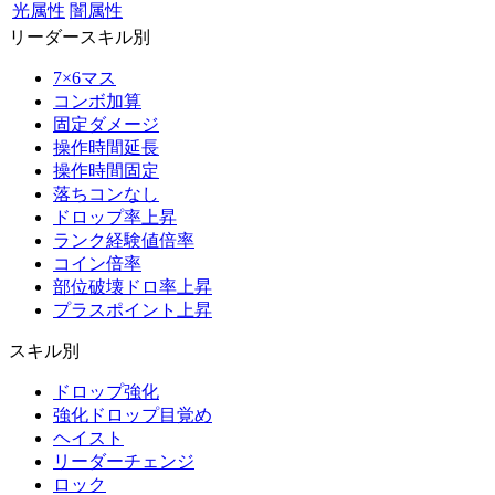
光属性
闇属性
リーダースキル別
7×6マス
コンボ加算
固定ダメージ
操作時間延長
操作時間固定
落ちコンなし
ドロップ率上昇
ランク経験値倍率
コイン倍率
部位破壊ドロ率上昇
プラスポイント上昇
スキル別
ドロップ強化
強化ドロップ目覚め
ヘイスト
リーダーチェンジ
ロック