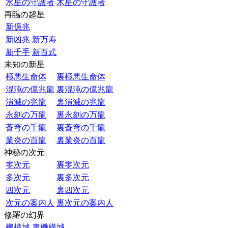
水星の守護者
木星の守護者
再臨の超星
新億兆
新凶兆
新万寿
新千手
新百式
未知の新星
極悪生命体
裏極悪生命体
混沌の億兆龍
裏混沌の億兆龍
潰滅の兆龍
裏潰滅の兆龍
永刻の万龍
裏永刻の万龍
蒼穹の千龍
裏蒼穹の千龍
業炎の百龍
裏業炎の百龍
神秘の次元
零次元
裏零次元
多次元
裏多次元
四次元
裏四次元
次元の案内人
裏次元の案内人
修羅の幻界
機構城
裏機構城