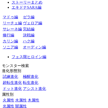
ストーリーまとめ
エキドナSARA編
マドゥ編
ゼラ編
リーチェ編
ヴェロア編
サレーネ編
完結編
修行編
決戦編
カリン編
ハク編
ソニア編
オーディン編
フェス限ヒロイン編
モンスター検索
進化形態別
試練進化
極醒進化
超転生進化
転生進化
ドット進化
アシスト進化
属性別
火属性
水属性
木属性
光属性
闇属性