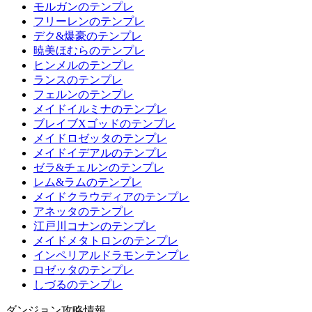
モルガンのテンプレ
フリーレンのテンプレ
デク&爆豪のテンプレ
暁美ほむらのテンプレ
ヒンメルのテンプレ
ランスのテンプレ
フェルンのテンプレ
メイドイルミナのテンプレ
ブレイブXゴッドのテンプレ
メイドロゼッタのテンプレ
メイドイデアルのテンプレ
ゼラ&チェルンのテンプレ
レム&ラムのテンプレ
メイドクラウディアのテンプレ
アネッタのテンプレ
江戸川コナンのテンプレ
メイドメタトロンのテンプレ
インペリアルドラモンテンプレ
ロゼッタのテンプレ
しづるのテンプレ
ダンジョン攻略情報