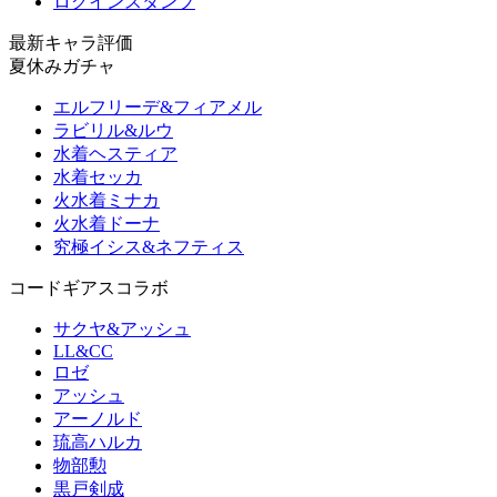
ログインスタンプ
最新キャラ評価
夏休みガチャ
エルフリーデ&フィアメル
ラビリル&ルウ
水着ヘスティア
水着セッカ
火水着ミナカ
火水着ドーナ
究極イシス&ネフティス
コードギアスコラボ
サクヤ&アッシュ
LL&CC
ロゼ
アッシュ
アーノルド
琉高ハルカ
物部勲
黒戸剣成