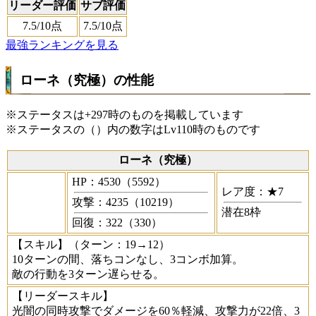
リーダー評価
サブ評価
7.5
/10点
7.5
/10点
最強ランキングを見る
ローネ（究極）の性能
※ステータスは+297時のものを掲載しています
※ステータスの（）内の数字はLv110時のものです
ローネ（究極）
HP：4530（5592）
レア度：★7
攻撃：4235（10219）
潜在8枠
回復：322（330）
【スキル】
（ターン：19→12）
10ターンの間、落ちコンなし、3コンボ加算。
敵の行動を3ターン遅らせる。
【リーダースキル】
光闇の同時攻撃でダメージを60％軽減、攻撃力が22倍、3