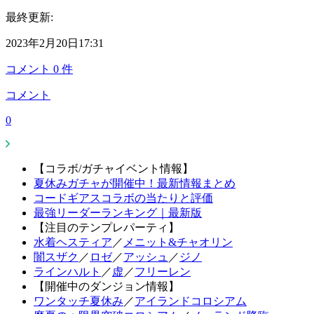
最終更新:
2023年2月20日17:31
コメント
0
件
コメント
0
【コラボ/ガチャイベント情報】
夏休みガチャが開催中！最新情報まとめ
コードギアスコラボの当たりと評価
最強リーダーランキング｜最新版
【注目のテンプレパーティ】
水着ヘスティア
／
メニット&チャオリン
闇スザク
／
ロゼ
／
アッシュ
／
ジノ
ラインハルト
／
虚
／
フリーレン
【開催中のダンジョン情報】
ワンタッチ夏休み
／
アイランドコロシアム