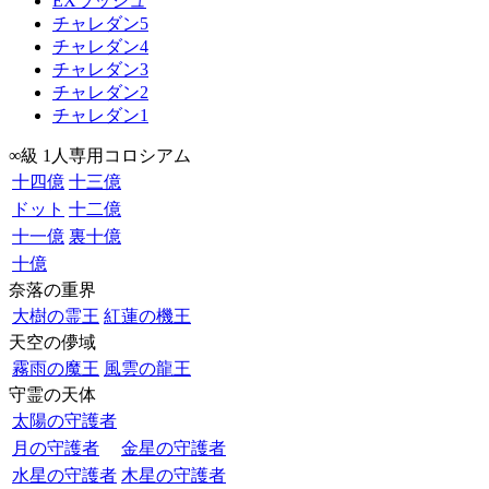
EXラッシュ
チャレダン5
チャレダン4
チャレダン3
チャレダン2
チャレダン1
∞級 1人専用コロシアム
十四億
十三億
ドット
十二億
十一億
裏十億
十億
奈落の重界
大樹の霊王
紅蓮の機王
天空の儚域
霧雨の魔王
風雲の龍王
守霊の天体
太陽の守護者
月の守護者
金星の守護者
水星の守護者
木星の守護者