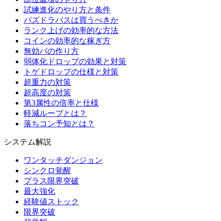
試練進化のやり方と条件
パズドラパスは買うべきか
ランク上げの効率的な方法
コインの効率的な稼ぎ方
無効パの作り方
弱体化ドロップの効果と対策
トゲドロップの仕様と対策
超重力の対策
超高度の対策
第3属性の倍率と仕様
軽減ループとは？
落ちコン予知とは？
システム解説
ワンタッチダンジョン
シンクロ覚醒
プラス限界突破
最大強化
経験値ストック
限界突破