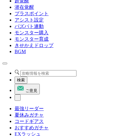
超覚醒
潜在覚醒
プラスポイント
アシスト設定
パズバト連動
モンスター購入
モンスター育成
きせかえドロップ
BGM
検索
ご意見
最強リーダー
夏休みガチャ
コードギアス
おすすめガチャ
EXラッシュ