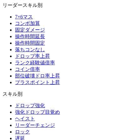
リーダースキル別
7×6マス
コンボ加算
固定ダメージ
操作時間延長
操作時間固定
落ちコンなし
ドロップ率上昇
ランク経験値倍率
コイン倍率
部位破壊ドロ率上昇
プラスポイント上昇
スキル別
ドロップ強化
強化ドロップ目覚め
ヘイスト
リーダーチェンジ
ロック
遅延