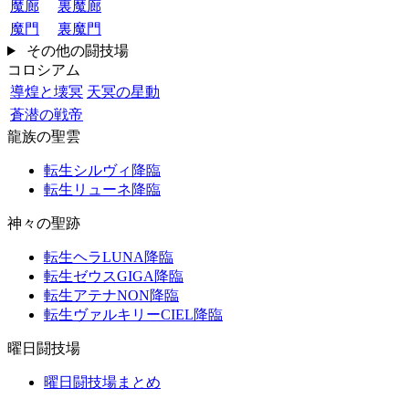
魔廊
裏魔廊
魔門
裏魔門
その他の闘技場
コロシアム
導煌と壊冥
天冥の星動
蒼潜の戦帝
龍族の聖雲
転生シルヴィ降臨
転生リューネ降臨
神々の聖跡
転生ヘラLUNA降臨
転生ゼウスGIGA降臨
転生アテナNON降臨
転生ヴァルキリーCIEL降臨
曜日闘技場
曜日闘技場まとめ