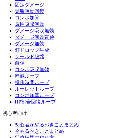
固定ダメージ
覚醒無効回復
コンボ加算
属性吸収無効
ダメージ吸収無効
ダメージ無効貫通
ダメージ無効
釘ドロップ生成
シールド破壊
自傷
コンボ吸収無効
軽減ループ
操作時間ループ
ルーレットループ
コンボ加算ループ
HP割合回復ループ
初心者向け
初心者がやるべきことまとめ
今やるべきことまとめ
部位破壊のやり方