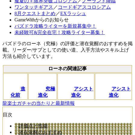
魔夏の＋限界突破コロシアム
／
ノーランド降臨
ワンタッチギアス
／
コードギアスコロシアム
8月クエストまとめ
／
EXラッシュ
GameWithからのお知らせ
パズドラ攻略ライターを新規募集中！
未経験可&完全在宅！攻略ライター募集！
パズドラのローネ（究極）の評価と潜在覚醒のおすすめを掲
載。リーダー/サブとしての使い道、入手方法やスキル上げ
方法も紹介しています。
ローネの関連記事
進
究極
アシスト
アシスト
化前
進化
進化
進化
龍楽士ガチャの当たりと最新情報
目次
評価点と性能
潜在覚醒のおすすめ