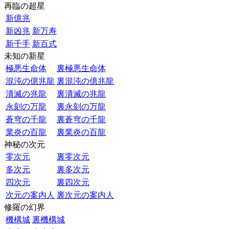
再臨の超星
新億兆
新凶兆
新万寿
新千手
新百式
未知の新星
極悪生命体
裏極悪生命体
混沌の億兆龍
裏混沌の億兆龍
潰滅の兆龍
裏潰滅の兆龍
永刻の万龍
裏永刻の万龍
蒼穹の千龍
裏蒼穹の千龍
業炎の百龍
裏業炎の百龍
神秘の次元
零次元
裏零次元
多次元
裏多次元
四次元
裏四次元
次元の案内人
裏次元の案内人
修羅の幻界
機構城
裏機構城