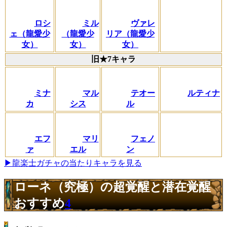
ロシ
ミル
ヴァレ
ェ（龍愛少
（龍愛少
リア（龍愛少
女）
女）
女）
旧★7キャラ
ミナ
マル
テオー
ルティナ
カ
シス
ル
エフ
マリ
フェノ
ァ
エル
ン
▶龍楽士ガチャの当たりキャラを見る
ローネ（究極）の超覚醒と潜在覚醒
おすすめ
4