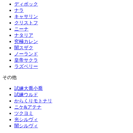
ディボック
ナラ
キャサリン
クリストフ
ニーナ
ナタリア
究極カレン
闇スザク
ノーランド
皇帝サクラ
ラズベリー
その他
試練大喬小喬
試練ウルド
からくりモトナリ
ニケ&アテナ
ツクヨミ
光シルヴィ
闇シルヴィ