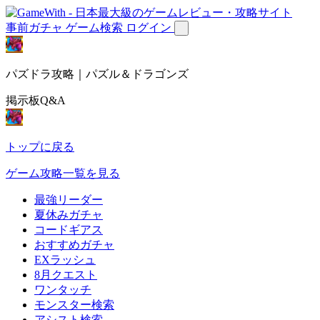
事前ガチャ
ゲーム検索
ログイン
パズドラ攻略｜パズル＆ドラゴンズ
掲示板Q&A
トップに戻る
ゲーム攻略一覧を見る
最強リーダー
夏休みガチャ
コードギアス
おすすめガチャ
EXラッシュ
8月クエスト
ワンタッチ
モンスター検索
アシスト検索