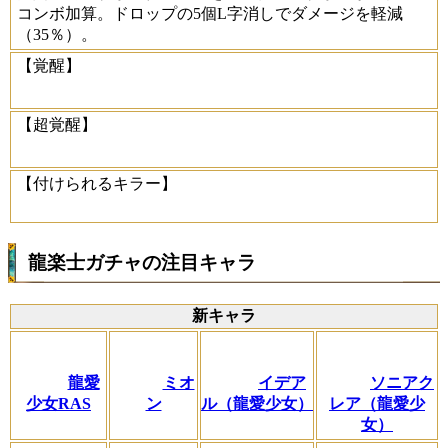
コンボ加算。ドロップの5個L字消しでダメージを軽減
（35％）。
【覚醒】
【超覚醒】
【付けられるキラー】
龍楽士ガチャの注目キャラ
新キャラ
龍愛
ミオ
イデア
ソニアク
少女RAS
ン
ル（龍愛少女）
レア（龍愛少
女）