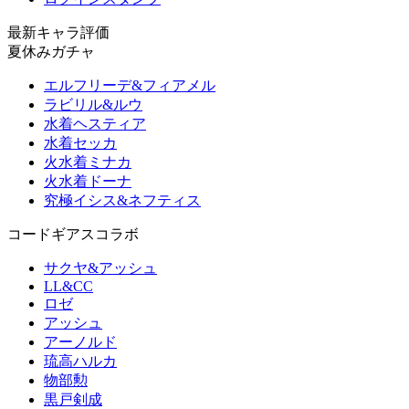
最新キャラ評価
夏休みガチャ
エルフリーデ&フィアメル
ラビリル&ルウ
水着ヘスティア
水着セッカ
火水着ミナカ
火水着ドーナ
究極イシス&ネフティス
コードギアスコラボ
サクヤ&アッシュ
LL&CC
ロゼ
アッシュ
アーノルド
琉高ハルカ
物部勲
黒戸剣成