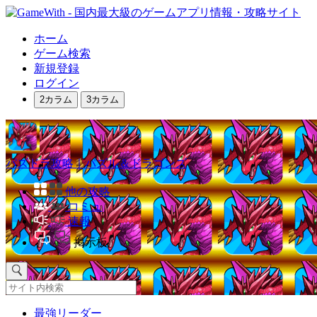
ホーム
ゲーム検索
新規登録
ログイン
2カラム
3カラム
パズドラ攻略｜パズル＆ドラゴンズ
他の攻略
コミュ
速報
掲示板
最強リーダー