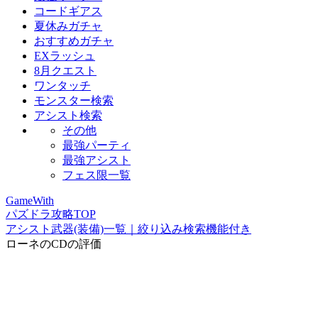
コードギアス
夏休みガチャ
おすすめガチャ
EXラッシュ
8月クエスト
ワンタッチ
モンスター検索
アシスト検索
その他
最強パーティ
最強アシスト
フェス限一覧
GameWith
パズドラ攻略TOP
アシスト武器(装備)一覧｜絞り込み検索機能付き
ローネのCDの評価