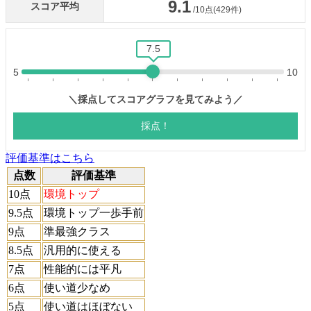
評価基準はこちら
点数
評価基準
10点
環境トップ
9.5点
環境トップ一歩手前
9点
準最強クラス
8.5点
汎用的に使える
7点
性能的には平凡
6点
使い道少なめ
5点
使い道はほぼない