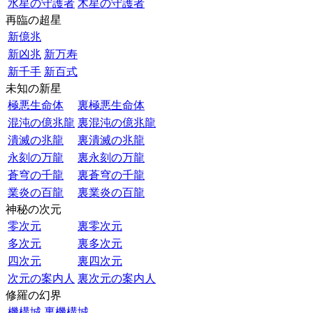
水星の守護者
木星の守護者
再臨の超星
新億兆
新凶兆
新万寿
新千手
新百式
未知の新星
極悪生命体
裏極悪生命体
混沌の億兆龍
裏混沌の億兆龍
潰滅の兆龍
裏潰滅の兆龍
永刻の万龍
裏永刻の万龍
蒼穹の千龍
裏蒼穹の千龍
業炎の百龍
裏業炎の百龍
神秘の次元
零次元
裏零次元
多次元
裏多次元
四次元
裏四次元
次元の案内人
裏次元の案内人
修羅の幻界
機構城
裏機構城