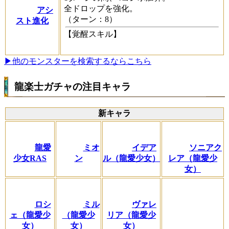
全ドロップを強化。
アシ
（ターン：8）
スト進化
【覚醒スキル】
▶他のモンスターを検索するならこちら
龍楽士ガチャの注目キャラ
新キャラ
龍愛
ミオ
イデア
ソニアク
少女RAS
ン
ル（龍愛少女）
レア（龍愛少
女）
ロシ
ミル
ヴァレ
ェ（龍愛少
（龍愛少
リア（龍愛少
女）
女）
女）