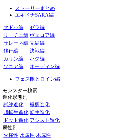
ストーリーまとめ
エキドナSARA編
マドゥ編
ゼラ編
リーチェ編
ヴェロア編
サレーネ編
完結編
修行編
決戦編
カリン編
ハク編
ソニア編
オーディン編
フェス限ヒロイン編
モンスター検索
進化形態別
試練進化
極醒進化
超転生進化
転生進化
ドット進化
アシスト進化
属性別
火属性
水属性
木属性