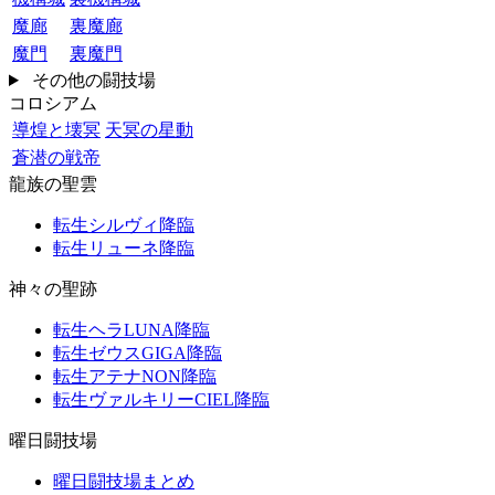
魔廊
裏魔廊
魔門
裏魔門
その他の闘技場
コロシアム
導煌と壊冥
天冥の星動
蒼潜の戦帝
龍族の聖雲
転生シルヴィ降臨
転生リューネ降臨
神々の聖跡
転生ヘラLUNA降臨
転生ゼウスGIGA降臨
転生アテナNON降臨
転生ヴァルキリーCIEL降臨
曜日闘技場
曜日闘技場まとめ