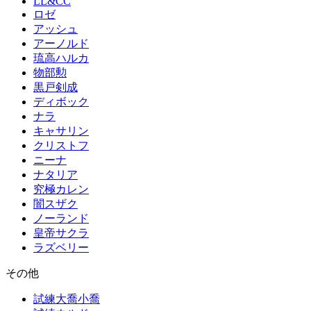
LL&CC
ロゼ
アッシュ
アーノルド
琉高ハルカ
物部勲
黒戸剣成
ディボック
ナラ
キャサリン
クリストフ
ニーナ
ナタリア
究極カレン
闇スザク
ノーランド
皇帝サクラ
ラズベリー
その他
試練大喬小喬