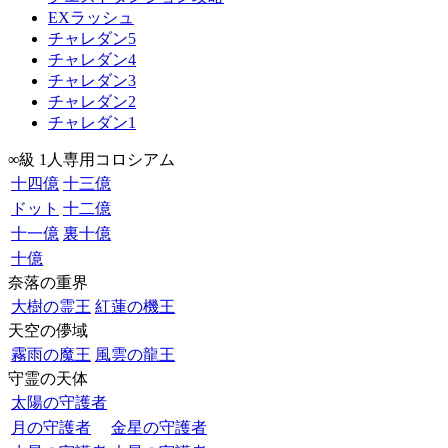
EXラッシュ
チャレダン5
チャレダン4
チャレダン3
チャレダン2
チャレダン1
∞級 1人専用コロシアム
十四億
十三億
ドット
十二億
十一億
裏十億
十億
奈落の重界
大樹の霊王
紅蓮の機王
天空の儚域
霧雨の魔王
風雲の龍王
守霊の天体
太陽の守護者
月の守護者
金星の守護者