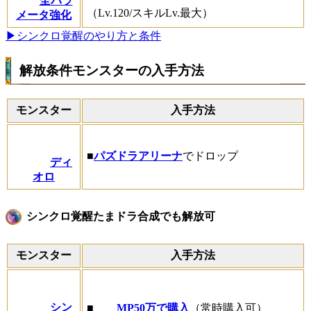
全パラ
（Lv.120/スキルLv.最大）
メータ強化
▶シンクロ覚醒のやり方と条件
解放条件モンスターの入手方法
モンスター
入手方法
■
パズドラアリーナ
でドロップ
ディ
オロ
シンクロ覚醒たまドラ合成でも解放可
モンスター
入手方法
シン
■
MP50万で購入
（常時購入可）