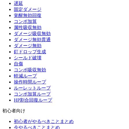
遅延
固定ダメージ
覚醒無効回復
コンボ加算
属性吸収無効
ダメージ吸収無効
ダメージ無効貫通
ダメージ無効
釘ドロップ生成
シールド破壊
自傷
コンボ吸収無効
軽減ループ
操作時間ループ
ルーレットループ
コンボ加算ループ
HP割合回復ループ
初心者向け
初心者がやるべきことまとめ
今やるべきことまとめ