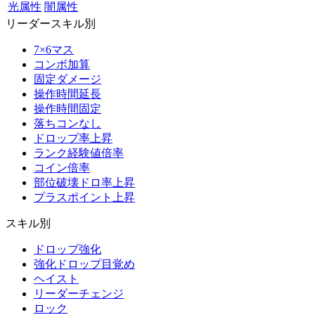
光属性
闇属性
リーダースキル別
7×6マス
コンボ加算
固定ダメージ
操作時間延長
操作時間固定
落ちコンなし
ドロップ率上昇
ランク経験値倍率
コイン倍率
部位破壊ドロ率上昇
プラスポイント上昇
スキル別
ドロップ強化
強化ドロップ目覚め
ヘイスト
リーダーチェンジ
ロック