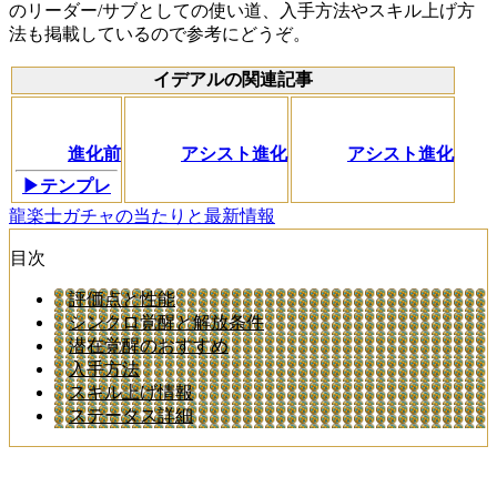
のリーダー/サブとしての使い道、入手方法やスキル上げ方
法も掲載しているので参考にどうぞ。
イデアルの関連記事
進化前
アシスト進化
アシスト進化
▶テンプレ
龍楽士ガチャの当たりと最新情報
目次
評価点と性能
シンクロ覚醒と解放条件
潜在覚醒のおすすめ
入手方法
スキル上げ情報
ステータス詳細