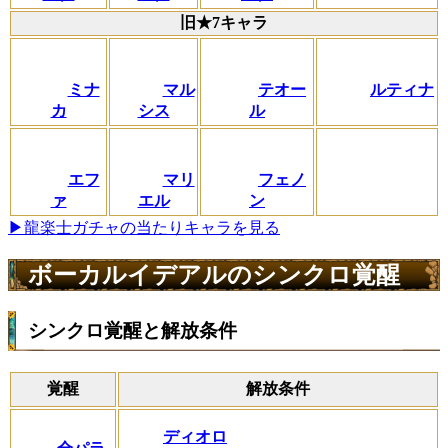
旧★7キャラ
ミナ
マル
テオー
ルティナ
カ
シス
ル
エフ
マリ
フェノ
ァ
エル
ン
▶龍楽士ガチャの当たりキャラを見る
ボーカルイデアルのシンクロ覚醒
シンクロ覚醒と解放条件
覚醒
解放条件
ディオロ