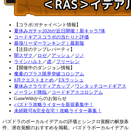
【コラボ/ガチャイベント情報】
夏休みガチャ2026が近日開催！新キャラ7体
コードギアスコラボの当たりと評価
最強リーダーランキング｜最新版
【注目のテンプレパーティ】
闇スザク
／
ロゼ
／
アッシュ
／
ジノ
ラインハルト
／
虚
／
フリーレン
【開催中のダンジョン情報】
魔夏のプラス限界突破コロシアム
8月クエストまとめ
／
EXラッシュ
夏休みクラウディアカップ
／
ワンタッチコードギアス
ノーランド降臨
／
コードギアスコロシアム
GameWithからのお知らせ
パズドラ攻略ライターを新規募集中！
未経験可&完全在宅！攻略ライター募集！
パズドラのボーカルイデアルの評価とシンクロ覚醒の解放条
件、潜在覚醒のおすすめを掲載。パズドラボーカルイデアル