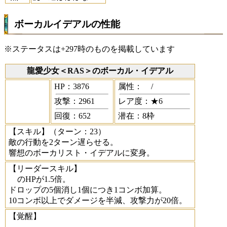
ボーカルイデアルの性能
※ステータスは+297時のものを掲載しています
龍愛少女＜RAS＞のボーカル・イデアル
HP：3876
属性：
/
攻撃：2961
レア度：★6
回復：652
潜在：8枠
【スキル】
（ターン：23）
敵の行動を2ターン遅らせる。
響想のボーカリスト・イデアルに変身。
【リーダースキル】
のHPが1.5倍。
ドロップの5個消し1個につき1コンボ加算。
10コンボ以上でダメージを半減、攻撃力が20倍。
【覚醒】