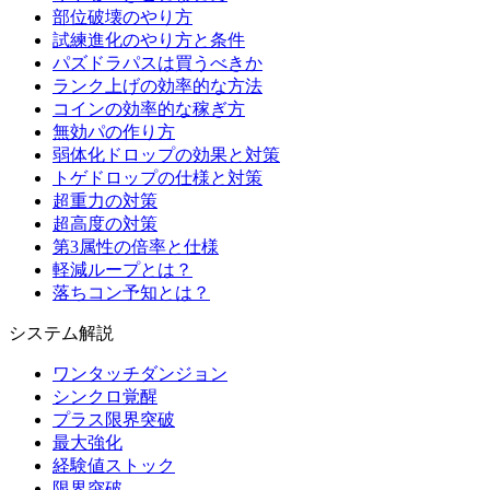
部位破壊のやり方
試練進化のやり方と条件
パズドラパスは買うべきか
ランク上げの効率的な方法
コインの効率的な稼ぎ方
無効パの作り方
弱体化ドロップの効果と対策
トゲドロップの仕様と対策
超重力の対策
超高度の対策
第3属性の倍率と仕様
軽減ループとは？
落ちコン予知とは？
システム解説
ワンタッチダンジョン
シンクロ覚醒
プラス限界突破
最大強化
経験値ストック
限界突破